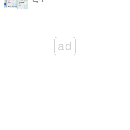
Sog'lik
ad