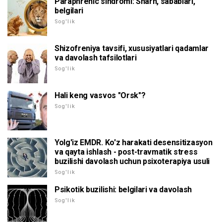
Paraphrenic sindromi: Sharh, sabablari,
belgilari
Sog'lik
Shizofreniya tavsifi, xususiyatlari qadamlar
va davolash tafsilotlari
Sog'lik
Hali keng vasvos "Orsk"?
Sog'lik
Yolg'iz EMDR. Ko'z harakati desensitizasyon
va qayta ishlash - post-travmatik stress
buzilishi davolash uchun psixoterapiya usuli
Sog'lik
Psikotik buzilishi: belgilari va davolash
Sog'lik