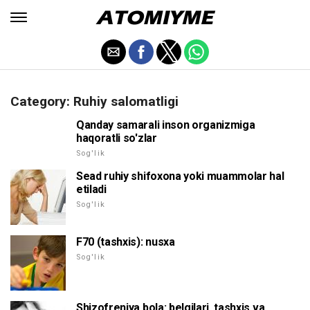
Category: Ruhiy salomatligi
Qanday samarali inson organizmiga
haqoratli so'zlar
Sog'lik
Sead ruhiy shifoxona yoki muammolar hal
etiladi
Sog'lik
F70 (tashxis): nusxa
Sog'lik
Shizofreniya bola: belgilari, tashxis va