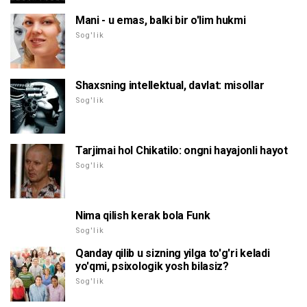
Mani - u emas, balki bir o'lim hukmi
Sog'lik
Shaxsning intellektual, davlat: misollar
Sog'lik
Tarjimai hol Chikatilo: ongni hayajonli hayot
Sog'lik
Nima qilish kerak bola Funk
Sog'lik
Qanday qilib u sizning yilga to'g'ri keladi
yo'qmi, psixologik yosh bilasiz?
Sog'lik