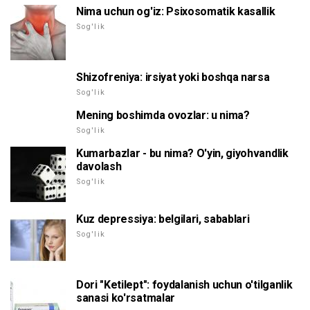
Nima uchun og'iz: Psixosomatik kasallik
Sog'lik
Shizofreniya: irsiyat yoki boshqa narsa
Sog'lik
Mening boshimda ovozlar: u nima?
Sog'lik
Kumarbazlar - bu nima? O'yin, giyohvandlik
davolash
Sog'lik
Kuz depressiya: belgilari, sabablari
Sog'lik
Dori "Ketilept": foydalanish uchun o'tilganlik
sanasi ko'rsatmalar