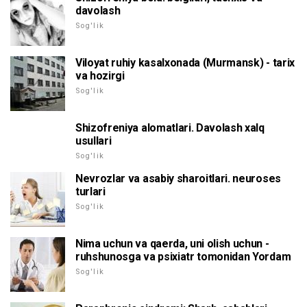
davolash
Sog'lik
Viloyat ruhiy kasalxonada (Murmansk) - tarix
va hozirgi
Sog'lik
Shizofreniya alomatlari. Davolash xalq
usullari
Sog'lik
Nevrozlar va asabiy sharoitlari. neuroses
turlari
Sog'lik
Nima uchun va qaerda, uni olish uchun -
ruhshunosga va psixiatr tomonidan Yordam
Sog'lik