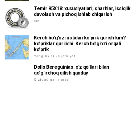
Temir 95X18: xususiyatlari, sharhlar, issiqlik
davolash va pichoq ishlab chiqarish
Ish
Kerch bo'g'ozi ustidan ko'prik qurish kim?
ko'priklar qurilishi. Kerch bo'g'ozi orqali
ko'prik
Yangiliklar va jamiyat
Dolls Bereguinias. o'z qo'llari bilan
qo'g'irchoq qilish qanday
Qiziqadigan narsa