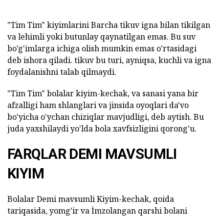
"Tim Tim" kiyimlarini Barcha tikuv igna bilan tikilgan
va lehimli yoki butunlay qaynatilgan emas. Bu suv
bo'g'imlarga ichiga olish mumkin emas o'rtasidagi
deb ishora qiladi. tikuv bu turi, ayniqsa, kuchli va igna
foydalanishni talab qilmaydi.
"Tim Tim" bolalar kiyim-kechak, va sanasi yana bir
afzalligi ham shlanglari va jinsida oyoqlari da'vo
bo'yicha o'ychan chiziqlar mavjudligi, deb aytish. Bu
juda yaxshilaydi yo'lda bola xavfsizligini qorong'u.
FARQLAR DEMI MAVSUMLI
KIYIM
Bolalar Demi mavsumli Kiyim-kechak, qoida
tariqasida, yomg'ir va İmzolangan qarshi bolani