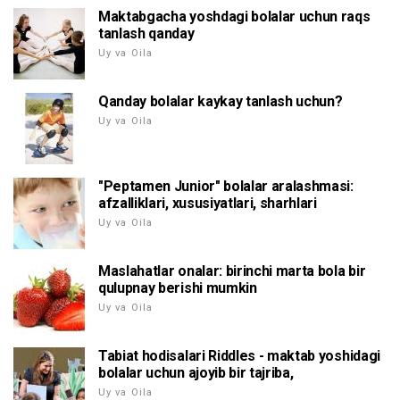
Maktabgacha yoshdagi bolalar uchun raqs
tanlash qanday
Uy va Oila
Qanday bolalar kaykay tanlash uchun?
Uy va Oila
"Peptamen Junior" bolalar aralashmasi:
afzalliklari, xususiyatlari, sharhlari
Uy va Oila
Maslahatlar onalar: birinchi marta bola bir
qulupnay berishi mumkin
Uy va Oila
Tabiat hodisalari Riddles - maktab yoshidagi
bolalar uchun ajoyib bir tajriba,
Uy va Oila