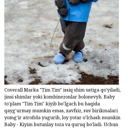
Coverall Marka "Tim Tim" issiq shim ustiga qo'yiladi,
jinsi shimlar yoki kombinezonlar bolonevyh. Baby
to'plam "Tim Tim" kiyib bo'lgach bu haqida
qayg'urmay mumkin emas, xavfsiz, suv birikmalari
yomg'ir atrofida yugurib, loy yotar o'lchash mumkin
Baby - Kiyim butunlay toza va quruq bo'ladi. Uchun