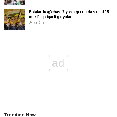
Bolalar bog'chasi 2 yosh guruhida skript "8-
mart": qiziqarli g'oyalar
Uy va Oila
ad
Trending Now