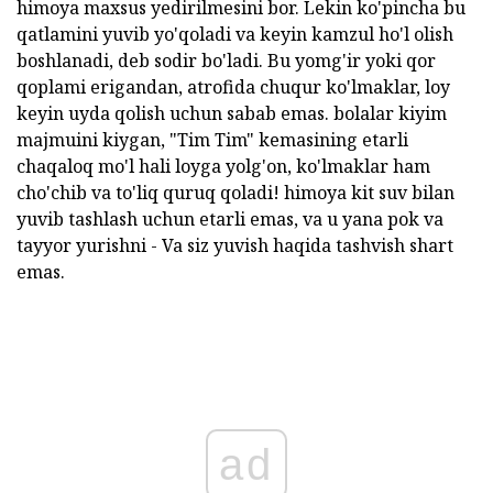
himoya maxsus yedirilmesini bor. Lekin ko'pincha bu
qatlamini yuvib yo'qoladi va keyin kamzul ho'l olish
boshlanadi, deb sodir bo'ladi. Bu yomg'ir yoki qor
qoplami erigandan, atrofida chuqur ko'lmaklar, loy
keyin uyda qolish uchun sabab emas. bolalar kiyim
majmuini kiygan, "Tim Tim" kemasining etarli
chaqaloq mo'l hali loyga yolg'on, ko'lmaklar ham
cho'chib va to'liq quruq qoladi! himoya kit suv bilan
yuvib tashlash uchun etarli emas, va u yana pok va
tayyor yurishni - Va siz yuvish haqida tashvish shart
emas.
ad