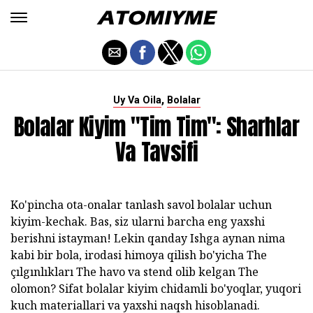
,
Uy Va Oila
Bolalar
Bolalar Kiyim "Tim Tim": Sharhlar
Va Tavsifi
Ko'pincha ota-onalar tanlash savol bolalar uchun
kiyim-kechak. Bas, siz ularni barcha eng yaxshi
berishni istayman! Lekin qanday Ishga aynan nima
kabi bir bola, irodasi himoya qilish bo'yicha The
çılgınlıkları The havo va stend olib kelgan The
olomon? Sifat bolalar kiyim chidamli bo'yoqlar, yuqori
kuch materiallari va yaxshi naqsh hisoblanadi.