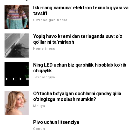
Ikki-rang namuna: elektron texnologiyasi va
tavsifi
Qiziqadigan narsa
Yopiq havo kremi dan terlaganda suv: o'z
qo'llarini ta'mirlash
Homeliness
Ning LED uchun biz qarshilik hisoblab ko'rib
chiqaylik
Texnologiya
O'rtacha bo'yalgan sochlarni qanday qilib
o'zingizga moslash mumkin?
Moliya
Pivo uchun litsenziya
Qonun