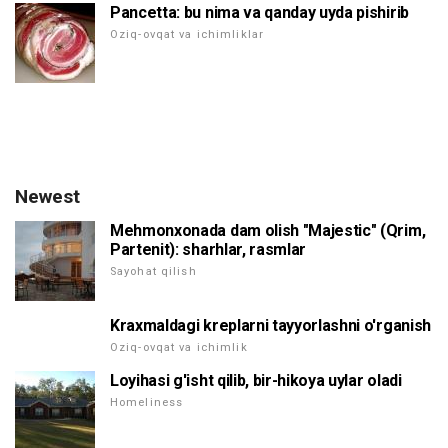
Pancetta: bu nima va qanday uyda pishirib
Oziq-ovqat va ichimliklar
Newest
Mehmonxonada dam olish "Majestic" (Qrim,
Partenit): sharhlar, rasmlar
Sayohat qilish
Kraxmaldagi kreplarni tayyorlashni o'rganish
Oziq-ovqat va ichimlik
Loyihasi g'isht qilib, bir-hikoya uylar oladi
Homeliness