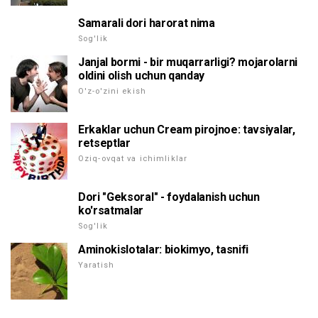
Samarali dori harorat nima
Sog'lik
Janjal bormi - bir muqarrarligi? mojarolarni
oldini olish uchun qanday
O'z-o'zini ekish
Erkaklar uchun Cream pirojnoe: tavsiyalar,
retseptlar
Oziq-ovqat va ichimliklar
Dori "Geksoral" - foydalanish uchun
ko'rsatmalar
Sog'lik
Aminokislotalar: biokimyo, tasnifi
Yaratish