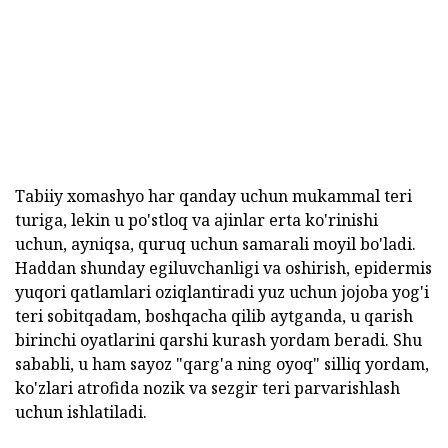
Tabiiy xomashyo har qanday uchun mukammal teri
turiga, lekin u po'stloq va ajinlar erta ko'rinishi
uchun, ayniqsa, quruq uchun samarali moyil bo'ladi.
Haddan shunday egiluvchanligi va oshirish, epidermis
yuqori qatlamlari oziqlantiradi yuz uchun jojoba yog'i
teri sobitqadam, boshqacha qilib aytganda, u qarish
birinchi oyatlarini qarshi kurash yordam beradi. Shu
sababli, u ham sayoz "qarg'a ning oyoq" silliq yordam,
ko'zlari atrofida nozik va sezgir teri parvarishlash
uchun ishlatiladi.