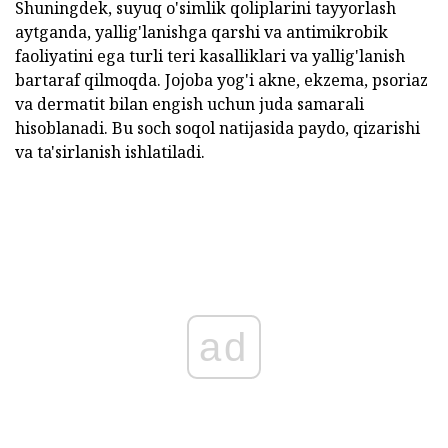
Shuningdek, suyuq o'simlik qoliplarini tayyorlash
aytganda, yallig'lanishga qarshi va antimikrobik
faoliyatini ega turli teri kasalliklari va yallig'lanish
bartaraf qilmoqda. Jojoba yog'i akne, ekzema, psoriaz
va dermatit bilan engish uchun juda samarali
hisoblanadi. Bu soch soqol natijasida paydo, qizarishi
va ta'sirlanish ishlatiladi.
ad