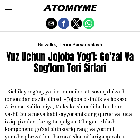
,
Go'zallik
Terini Parvarishlash
Yuz Uchun Jojoba Yog'i: Go'zal Va
Sog'lom Teri Sirlari
. Kichik yong'oq, yarim mum iborat, sovuq dolzarb
tomonidan qazib olinadi - Jojoba o'simlik va hokazo
Arizona, Kaliforniya, Meksika shimolida, bu doim
yashil buta meva kabi sayyoramizning quruq va juda
issiq qismlari, keng tarqalgan. Olingan ishlash
komponenti go'zal oltin-sariq rang va yoqimli
yumshoq lazzat bor. harorat sharoitlariga qarab, u