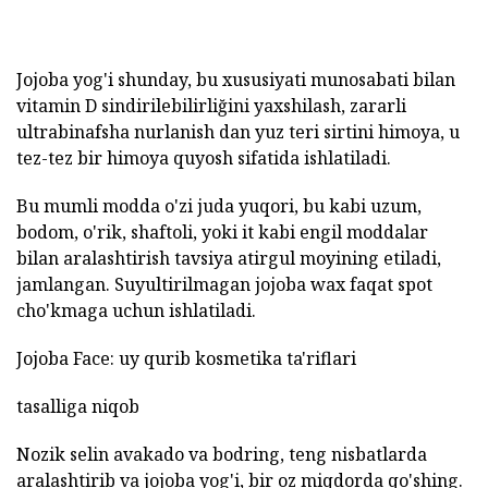
Jojoba yog'i shunday, bu xususiyati munosabati bilan
vitamin D sindirilebilirliğini yaxshilash, zararli
ultrabinafsha nurlanish dan yuz teri sirtini himoya, u
tez-tez bir himoya quyosh sifatida ishlatiladi.
Bu mumli modda o'zi juda yuqori, bu kabi uzum,
bodom, o'rik, shaftoli, yoki it kabi engil moddalar
bilan aralashtirish tavsiya atirgul moyining etiladi,
jamlangan. Suyultirilmagan jojoba wax faqat spot
cho'kmaga uchun ishlatiladi.
Jojoba Face: uy qurib kosmetika ta'riflari
tasalliga niqob
Nozik selin avakado va bodring, teng nisbatlarda
aralashtirib va jojoba yog'i, bir oz miqdorda qo'shing.