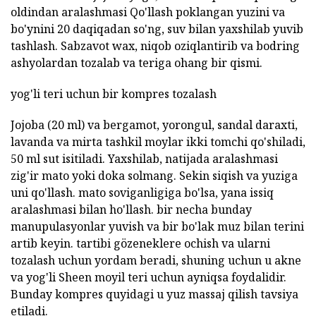
oldindan aralashmasi Qo'llash poklangan yuzini va
bo'ynini 20 daqiqadan so'ng, suv bilan yaxshilab yuvib
tashlash. Sabzavot wax, niqob oziqlantirib va bodring
ashyolardan tozalab va teriga ohang bir qismi.
yog'li teri uchun bir kompres tozalash
Jojoba (20 ml) va bergamot, yorongul, sandal daraxti,
lavanda va mirta tashkil moylar ikki tomchi qo'shiladi,
50 ml sut isitiladi. Yaxshilab, natijada aralashmasi
zig'ir mato yoki doka solmang. Sekin siqish va yuziga
uni qo'llash. mato soviganligiga bo'lsa, yana issiq
aralashmasi bilan ho'llash. bir necha bunday
manupulasyonlar yuvish va bir bo'lak muz bilan terini
artib keyin. tartibi gözeneklere ochish va ularni
tozalash uchun yordam beradi, shuning uchun u akne
va yog'li Sheen moyil teri uchun ayniqsa foydalidir.
Bunday kompres quyidagi u yuz massaj qilish tavsiya
etiladi.