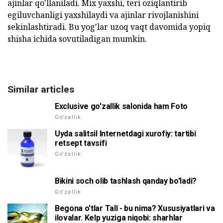
ajinlar qo'llaniladi. Mix yaxshi, teri oziqlantirib
egiluvchanligi yaxshilaydi va ajinlar rivojlanishini
sekinlashtiradi. Bu yog'lar uzoq vaqt davomida yopiq
shisha ichida sovutiladigan mumkin.
Similar articles
Exclusive go'zallik salonida ham Foto
Go'zallik
Uyda salitsil Internetdagi xurofiy: tartibi
retsept tavsifi
Go'zallik
Bikini soch olib tashlash qanday bo'ladi?
Go'zallik
Begona o'tlar Tall - bu nima? Xususiyatlari va
ilovalar. Kelp yuziga niqobi: sharhlar