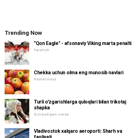
Trending Now
"Qon Eagle" - afsonaviy Viking marta penalti
Yaratish
Chekka uchun olma eng munosib navlari
Homeliness
Turli o'zgarishlarga quloqlari bilan trikotaj
shapka
Qiziqadigan narsa
Vladivostok xalqaro aeroporti: Sharh va
faoliyati