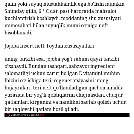
qalin yoki suyuq mustahkamlik ega bo'lishi mumkin.
Shunday qilib, 6 ° C dan past haroratda mahsulot
kuchlantirish boshlaydi. moddaning shu xususiyati
munosabati bilan suyuqlik mumi o'rniga neft
hisoblanadi.
Jojoba Insert neft: Foydali xususiyatlari
uning tarkibi esa, jojoba yog'i sebum qaysi tarkibi
o'xshaydi. Bundan tashqari, sabzavot ingredient
salomatligi uchun zarur bo'lgan E vitamini muhim
foizini o'z ichiga teri, regeneratsiyasini uning
hujayralari. teri neft qo'llaniladigan qachon amalda
yuzasida bir yog'li qoldiqlarini chiqmasdan, chuqur
qatlamlari kirganini va namlikni saqlab qolish uchun
bir saqlovchi qatlam hosil qiladi.