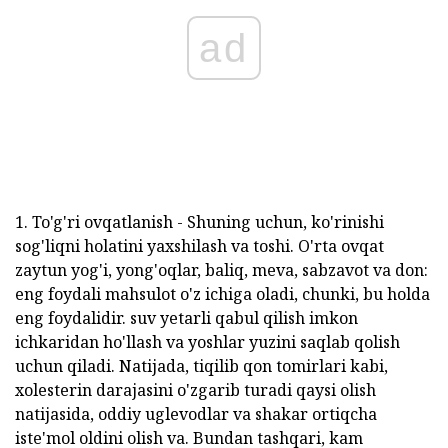
ad
1. To'g'ri ovqatlanish - Shuning uchun, ko'rinishi
sog'liqni holatini yaxshilash va toshi. O'rta ovqat
zaytun yog'i, yong'oqlar, baliq, meva, sabzavot va don:
eng foydali mahsulot o'z ichiga oladi, chunki, bu holda
eng foydalidir. suv yetarli qabul qilish imkon
ichkaridan ho'llash va yoshlar yuzini saqlab qolish
uchun qiladi. Natijada, tiqilib qon tomirlari kabi,
xolesterin darajasini o'zgarib turadi qaysi olish
natijasida, oddiy uglevodlar va shakar ortiqcha
iste'mol oldini olish va. Bundan tashqari, kam