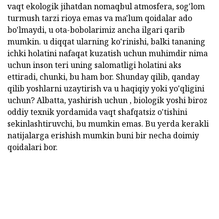
vaqt ekologik jihatdan nomaqbul atmosfera, sog'lom
turmush tarzi rioya emas va ma'lum qoidalar ado
bo'lmaydi, u ota-bobolarimiz ancha ilgari qarib
mumkin. u diqqat ularning ko'rinishi, balki tananing
ichki holatini nafaqat kuzatish uchun muhimdir nima
uchun inson teri uning salomatligi holatini aks
ettiradi, chunki, bu ham bor. Shunday qilib, qanday
qilib yoshlarni uzaytirish va u haqiqiy yoki yo'qligini
uchun? Albatta, yashirish uchun , biologik yoshi biroz
oddiy texnik yordamida vaqt shafqatsiz o'tishini
sekinlashtiruvchi, bu mumkin emas. Bu yerda kerakli
natijalarga erishish mumkin buni bir necha doimiy
qoidalari bor.