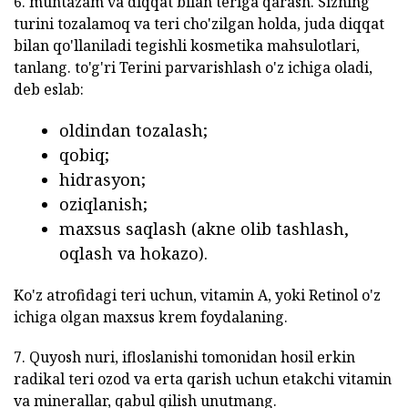
6. muntazam va diqqat bilan teriga qarash. Sizning
turini tozalamoq va teri cho'zilgan holda, juda diqqat
bilan qo'llaniladi tegishli kosmetika mahsulotlari,
tanlang. to'g'ri Terini parvarishlash o'z ichiga oladi,
deb eslab:
oldindan tozalash;
qobiq;
hidrasyon;
oziqlanish;
maxsus saqlash (akne olib tashlash,
oqlash va hokazo).
Ko'z atrofidagi teri uchun, vitamin A, yoki Retinol o'z
ichiga olgan maxsus krem foydalaning.
7. Quyosh nuri, ifloslanishi tomonidan hosil erkin
radikal teri ozod va erta qarish uchun etakchi vitamin
va minerallar, qabul qilish unutmang.