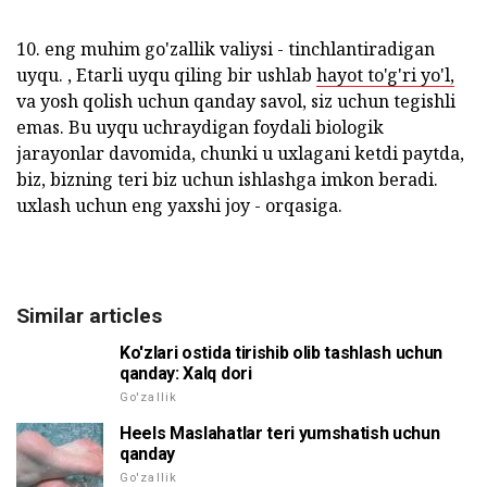
10. eng muhim go'zallik valiysi - tinchlantiradigan
uyqu. , Etarli uyqu qiling bir ushlab
hayot to'g'ri yo'l,
va yosh qolish uchun qanday savol, siz uchun tegishli
emas. Bu uyqu uchraydigan foydali biologik
jarayonlar davomida, chunki u uxlagani ketdi paytda,
biz, bizning teri biz uchun ishlashga imkon beradi.
uxlash uchun eng yaxshi joy - orqasiga.
Similar articles
Ko'zlari ostida tirishib olib tashlash uchun
qanday: Xalq dori
Go'zallik
Heels Maslahatlar teri yumshatish uchun
qanday
Go'zallik