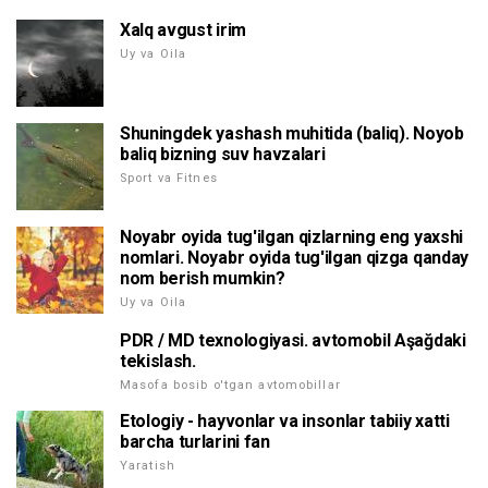
Xalq avgust irim
Uy va Oila
Shuningdek yashash muhitida (baliq). Noyob
baliq bizning suv havzalari
Sport va Fitnes
Noyabr oyida tug'ilgan qizlarning eng yaxshi
nomlari. Noyabr oyida tug'ilgan qizga qanday
nom berish mumkin?
Uy va Oila
PDR / MD texnologiyasi. avtomobil Aşağdaki
tekislash.
Masofa bosib o'tgan avtomobillar
Etologiy - hayvonlar va insonlar tabiiy xatti
barcha turlarini fan
Yaratish