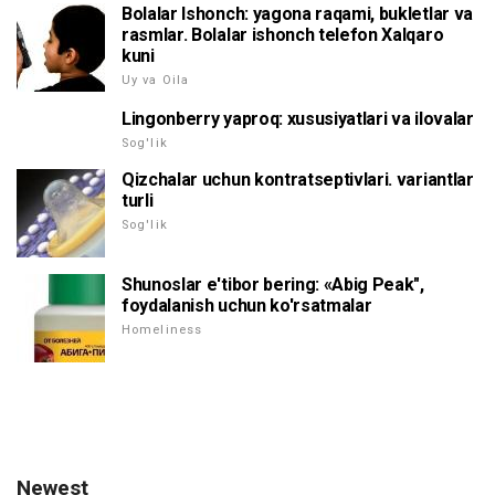
Bolalar Ishonch: yagona raqami, bukletlar va
rasmlar. Bolalar ishonch telefon Xalqaro
kuni
Uy va Oila
Lingonberry yaproq: xususiyatlari va ilovalar
Sog'lik
Qizchalar uchun kontratseptivlari. variantlar
turli
Sog'lik
Shunoslar e'tibor bering: «Abig Peak",
foydalanish uchun ko'rsatmalar
Homeliness
Newest