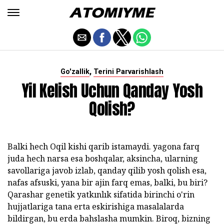
,
Go'zallik
Terini Parvarishlash
Yil Kelish Uchun Qanday Yosh
Qolish?
Balki hech Oqil kishi qarib istamaydi. yagona farq
juda hech narsa esa boshqalar, aksincha, ularning
savollariga javob izlab, qanday qilib yosh qolish esa,
nafas afsuski, yana bir ajin farq emas, balki, bu biri?
Qarashar genetik yatkınlık sifatida birinchi o'rin
hujjatlariga tana erta eskirishiga masalalarda
bildirgan, bu erda bahslasha mumkin. Biroq, bizning