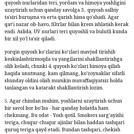
quyosh nurlaridan teri, yordam va himoya yoshligini
uzaytirish uchun qanday savolga 3.. quyosh salbiy
ta'siri buruşma va erta qarish hissa qo'shadi. Agar
qat'i nazar ob-havo, filtrlar bilan krem ishlatish kerak
endi. Aslida, UV nurlari teri quyoshli va bulutli kunda
bir xil yo'l ta'sir qiladi.
yorqin quyosh ko'zlarini ko'zlari mavjud tirishib
keskinlashtirmoqda va yangilarini shakllantirishga
olib keladi, chunki 4. quyosh ko'zlari himoya qilish
haqida unutmang. kam qilmang, ko'zoynaklar sifatli
shunday oldini olish mumkin muvaffaqiyatsiz holda
tanlangan va katarakt shakllantirish lozim.
5. Agar chindan muhim, yoshlarni uzaytirish uchun
bir savol bor bo'lsa - har qanday holatda ham
chekmang. Bu odat - Yosh qotil. Smokers sarg'ayishi
teriga, chuqur-chuqur ajinlar bilan haddan tashqari
quruq teriga qayd etadi. Bundan tashqari, chekish