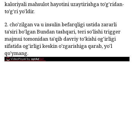
kaloriyali mahsulot hayotini uzaytirishga to'g'ridan-
to'g'ri yo'ldir.
2. cho'zilgan va u insulin befarqligi ustida zararli
ta'siri bo'lgan Bundan tashqari, teri so'lishi trigger
majmui tomonidan ta'qib davriy to'kishi og'irligi
sifatida og'irligi keskin o'zgarishiga qarab, yo'l
qo'ymang.