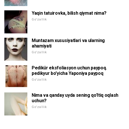
Yaqin tatuirovka, bilish qiymat nima?
Go'zallik
Muntazam xususiyatlari va ularning
ahamiyati
Go'zallik
Pedikür eksfoliasyon uchun paypoq.
pedikyur bo'yicha Yaponiya paypoq
Go'zallik
Nima va qanday uyda sening qo'ltiq oqlash
uchun?
Go'zallik