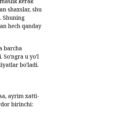
rmaslik kerak
an shaxslar, shu
i. Shuning
idan hech qanday
qa barcha
 So'ngra u yo'l
iyatlar bo'ladi.
a, ayrim xatti-
dor birinchi: