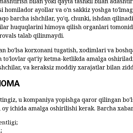
mashtirish bilan yoki qayta tashkil bilan adashti
si homilador ayollar va o'n sakkiz yoshga to'lmag
qo barcha ishchilar, yo'q, chunki, ishdan qilinad
ilar huquqlarini himoya qilish organlari tomon
ovals talab qilinmaydi.
an bo'lsa korxonani tugatish, xodimlari va bosh
o'lovlar qat'iy ketma-ketlikda amalga oshiriladi.
shchilar, va keraksiz moddiy xarajatlar bilan zidd
HNOMA
otingiz, u kompaniya yopishga qaror qilingan bo'ls
i oy ichida amalga oshirilishi kerak. Barcha xabar
ntligi;
;