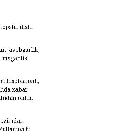
opshirilishi
un javobgarlik,
etmaganlik
ri hisoblanadi,
ishda xabar
shidan oldin,
avozimdan
g'ullanuvchi