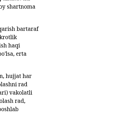
 oy shartnoma
qarish bartaraf
krotlik
ish haqi
'lsa, erta
, hujjat har
lashni rad
ri) vakolatli
olash rad,
boshlab