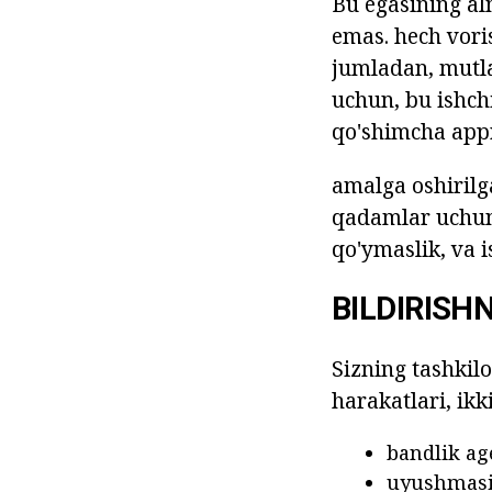
Bu egasining al
emas. hech vori
jumladan, mutla
uchun, bu ishch
qo'shimcha appr
amalga oshirilg
qadamlar uchun t
qo'ymaslik, va i
BILDIRIS
Sizning tashkil
harakatlari, ikk
bandlik age
uyushmasi