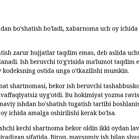
an bo'shatish bo'ladi, xabarnoma uch oy ichida t
ish zarur hujjatlar taqdim emas, deb aslida uch
anadi. Ish beruvchi to'g'risida ma'lumot taqdim 
kodeksning ostida unga o'tkazilishi mumkin.
at shartnomasi, bekor ish beruvchi tashabbusko
uvaffaqiyatsiz uyg'otdi. Bu hokimiyat yozma rav
maviy ishdan bo'shatish tugatish tartibi boshlani
oy ichida amalga oshirilishi kerak bo'lsa.
shchi kechi shartnoma bekor oldin ikki oydan l
tiradigan sifatida. Biroq, mavsumiy ish bilan shu