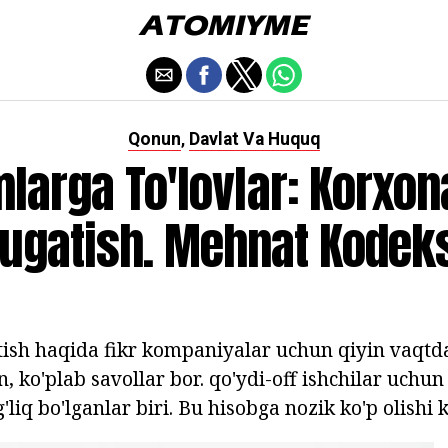
Qonun
Davlat Va Huquq
,
larga To'lovlar: Korxon
ugatish. Mehnat Kodek
tish haqida fikr kompaniyalar uchun qiyin vaqtd
 ko'plab savollar bor. qo'ydi-off ishchilar uchun
g'liq bo'lganlar biri. Bu hisobga nozik ko'p olishi 