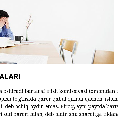
ALARI
a oshiradi bartaraf etish komissiyasi tomonidan
ish to'g'risida qaror qabul qilindi qachon. ishchi
di, deb ochiq-oydin emas. Biroq, ayni paytda bart
ri sud qarori bilan, deb oldin shu sharoitga tikl