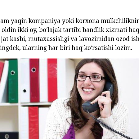
 ham yaqin kompaniya yoki korxona mulkchilikni
oldin ikki oy, bo'lajak tartibi bandlik xizmati h
ujjat kasbi, mutaxassisligi va lavozimidan ozod is
ingdek, ularning har biri haq ko'rsatishi lozim.