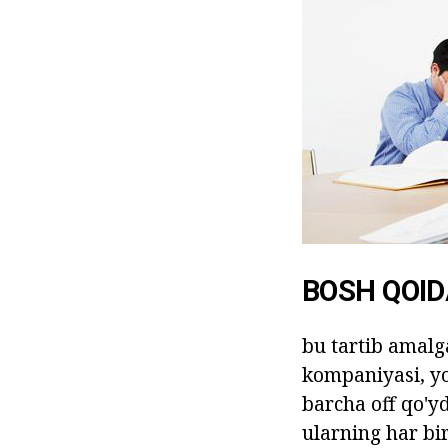
BOSH QOID
bu tartib amalg
kompaniyasi, yop
barcha off qo'y
ularning har bi