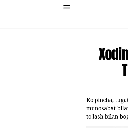
Xodim
T
Ko'pincha, tuga
munosabat bilan,
to'lash bilan bo