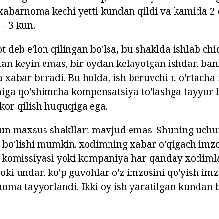
 xabarnoma kechi yetti kundan qildi va kamida 2
- 3 kun.
t deb e'lon qilingan bo'lsa, bu shaklda ishlab chi
an keyin emas, bir oydan kelayotgan ishdan ban
 xabar beradi. Bu holda, ish beruvchi u o'rtacha 
iga qo'shimcha kompensatsiya to'lashga tayyor bo
or qilish huquqiga ega.
n maxsus shakllari mavjud emas. Shuning uchun
bo'lishi mumkin. xodimning xabar o'qigach imzo
sh komissiyasi yoki kompaniya har qanday xodimla
yoki undan ko'p guvohlar o'z imzosini qo'yish imz
oma tayyorlandi. Ikki oy ish yaratilgan kundan 