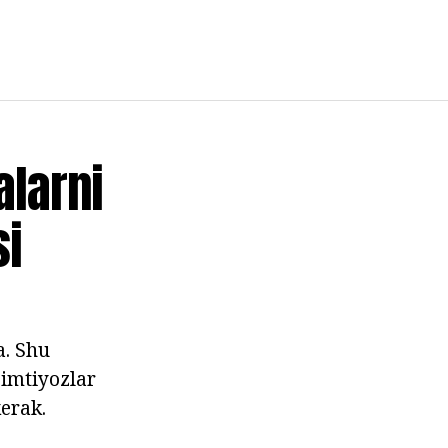
alarni
si
a. Shu
 imtiyozlar
kerak.