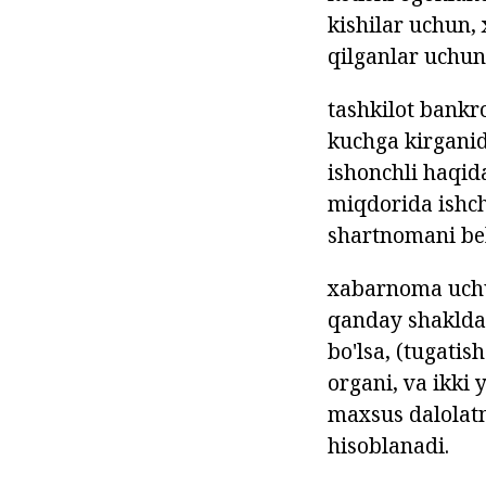
kishilar uchun,
qilganlar uchun 
tashkilot bankro
kuchga kirganid
ishonchli haqida
miqdorida ishch
shartnomani bek
xabarnoma uchu
qanday shaklda 
bo'lsa, (tugati
organi, va ikki 
maxsus dalolatn
hisoblanadi.