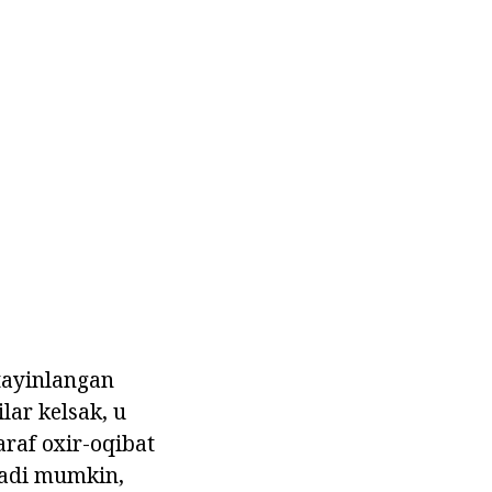
 tayinlangan
lar kelsak, u
araf oxir-oqibat
anadi mumkin,