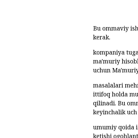
Bu ommaviy ishd
kerak.
kompaniya tugat
ma'muriy hisobl
uchun Ma'muriy 
masalalari mehn
ittifoq holda m
qilinadi. Bu om
keyinchalik uch 
umumiy qoida i
ketishi ogohlan