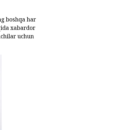
ng boshqa har
aqida xabardor
hchilar uchun