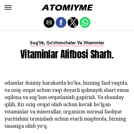
,
Sog'lik
Qo'shimchalar Va Vitaminlar
Vitaminlar Alifbosi Sharh.
odamlar doimiy harakatda bo'lsa, bizning faol vaqtda,
va oziq-ovqat uchun vaqt deyarli qolmaydi shart emas
oqilona va sog'lom ovqatlanish gapirish. Va shunday
qilib, Biz oziq-ovqat olish uchun kerak bo'lgan
vitaminlar va minerallar, organizm normal faoliyat
yuritishini ta'minlash uchun etarli miqdorda, bizning
tanasiga olish yo'q.