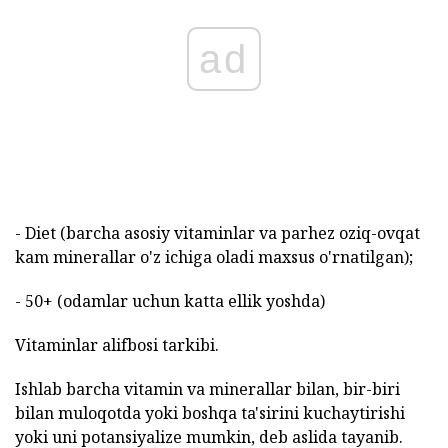
ad
- Diet (barcha asosiy vitaminlar va parhez oziq-ovqat
kam minerallar o'z ichiga oladi maxsus o'rnatilgan);
- 50+ (odamlar uchun katta ellik yoshda)
Vitaminlar alifbosi tarkibi.
Ishlab barcha vitamin va minerallar bilan, bir-biri
bilan muloqotda yoki boshqa ta'sirini kuchaytirishi
yoki uni potansiyalize mumkin, deb aslida tayanib.