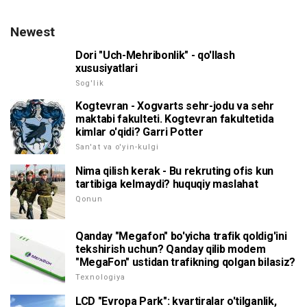
Newest
Dori "Uch-Mehribonlik" - qo'llash
xususiyatlari
Sog'lik
Kogtevran - Xogvarts sehr-jodu va sehr
maktabi fakulteti. Kogtevran fakultetida
kimlar o'qidi? Garri Potter
San'at va o'yin-kulgi
Nima qilish kerak - Bu rekruting ofis kun
tartibiga kelmaydi? huquqiy maslahat
Qonun
Qanday "Megafon" bo'yicha trafik qoldig'ini
tekshirish uchun? Qanday qilib modem
"MegaFon" ustidan trafikning qolgan bilasiz?
Texnologiya
LCD "Evropa Park": kvartiralar o'tilganlik,