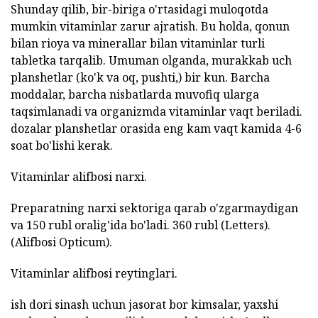
Shunday qilib, bir-biriga o'rtasidagi muloqotda
mumkin vitaminlar zarur ajratish. Bu holda, qonun
bilan rioya va minerallar bilan vitaminlar turli
tabletka tarqalib. Umuman olganda, murakkab uch
planshetlar (ko'k va oq, pushti,) bir kun. Barcha
moddalar, barcha nisbatlarda muvofiq ularga
taqsimlanadi va organizmda vitaminlar vaqt beriladi.
dozalar planshetlar orasida eng kam vaqt kamida 4-6
soat bo'lishi kerak.
Vitaminlar alifbosi narxi.
Preparatning narxi sektoriga qarab o'zgarmaydigan
va 150 rubl oralig'ida bo'ladi. 360 rubl (Letters).
(Alifbosi Opticum).
Vitaminlar alifbosi reytinglari.
ish dori sinash uchun jasorat bor kimsalar, yaxshi