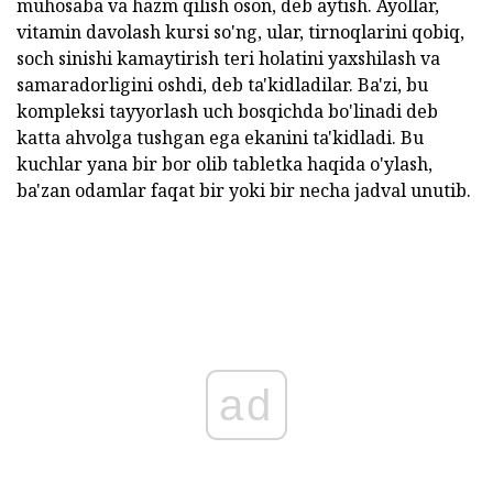
muhosaba va hazm qilish oson, deb aytish. Ayollar,
vitamin davolash kursi so'ng, ular, tirnoqlarini qobiq,
soch sinishi kamaytirish teri holatini yaxshilash va
samaradorligini oshdi, deb ta'kidladilar. Ba'zi, bu
kompleksi tayyorlash uch bosqichda bo'linadi deb
katta ahvolga tushgan ega ekanini ta'kidladi. Bu
kuchlar yana bir bor olib tabletka haqida o'ylash,
ba'zan odamlar faqat bir yoki bir necha jadval unutib.
ad