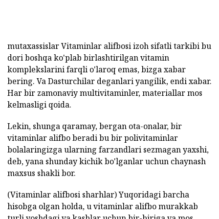
mutaxassislar Vitaminlar alifbosi izoh sifatli tarkibi bu
dori boshqa ko'plab birlashtirilgan vitamin
komplekslarini farqli o'laroq emas, bizga xabar
bering. Va Dasturchilar deganlari yangilik, endi xabar.
Har bir zamonaviy multivitaminler, materiallar mos
kelmasligi qoida.
Lekin, shunga qaramay, bergan ota-onalar, bir
vitaminlar alifbo beradi bu bir polivitaminlar
bolalaringizga ularning farzandlari sezmagan yaxshi,
deb, yana shunday kichik bo'lganlar uchun chaynash
maxsus shakli bor.
(Vitaminlar alifbosi sharhlar) Yuqoridagi barcha
hisobga olgan holda, u vitaminlar alifbo murakkab
turli yoshdagi va kasblar uchun bir-biriga va mos