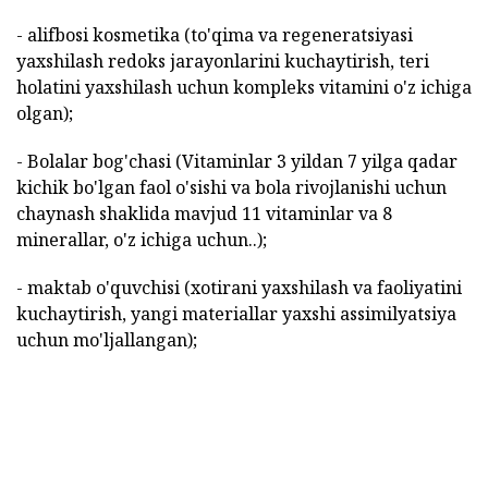
- alifbosi kosmetika (to'qima va regeneratsiyasi
yaxshilash redoks jarayonlarini kuchaytirish, teri
holatini yaxshilash uchun kompleks vitamini o'z ichiga
olgan);
- Bolalar bog'chasi (Vitaminlar 3 yildan 7 yilga qadar
kichik bo'lgan faol o'sishi va bola rivojlanishi uchun
chaynash shaklida mavjud 11 vitaminlar va 8
minerallar, o'z ichiga uchun..);
- maktab o'quvchisi (xotirani yaxshilash va faoliyatini
kuchaytirish, yangi materiallar yaxshi assimilyatsiya
uchun mo'ljallangan);