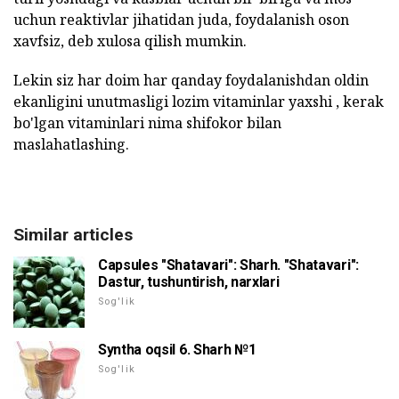
uchun reaktivlar jihatidan juda, foydalanish oson
xavfsiz, deb xulosa qilish mumkin.
Lekin siz har doim har qanday foydalanishdan oldin
ekanligini unutmasligi lozim vitaminlar yaxshi , kerak
bo'lgan vitaminlari nima shifokor bilan
maslahatlashing.
Similar articles
Capsules "Shatavari": Sharh. "Shatavari":
Dastur, tushuntirish, narxlari
Sog'lik
Syntha oqsil 6. Sharh №1
Sog'lik