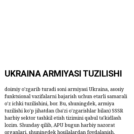
UKRAINA ARMIYASI TUZILISHI
doimiy o'zgarib turadi soni armiyasi Ukraina, asosiy
funktsional vazifalarni bajarish uchun etarli samarali
o'z ichki tuzilishini, bor. Bu, shuningdek, armiya
tuzilishi ko'p jihatdan (ba'zi o'zgarishlar bilan) SSSR
harbiy sektor tashkil etish tizimini qabul ta'kidlash
lozim. Shunday qilib, APU bugun harbiy nazorat
organlari, shuningdek hosilalardan foydalanish,