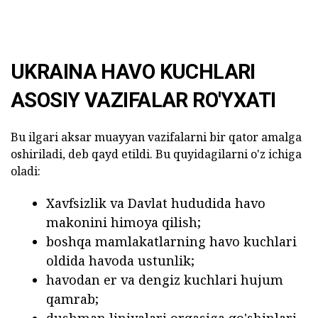
UKRAINA HAVO KUCHLARI
ASOSIY VAZIFALAR RO'YXATI
Bu ilgari aksar muayyan vazifalarni bir qator amalga
oshiriladi, deb qayd etildi. Bu quyidagilarni o'z ichiga
oladi:
Xavfsizlik va Davlat hududida havo
makonini himoya qilish;
boshqa mamlakatlarning havo kuchlari
oldida havoda ustunlik;
havodan er va dengiz kuchlari hujum
qamrab;