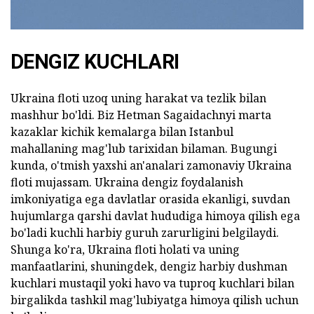
DENGIZ KUCHLARI
Ukraina floti uzoq uning harakat va tezlik bilan
mashhur bo'ldi. Biz Hetman Sagaidachnyi marta
kazaklar kichik kemalarga bilan Istanbul
mahallaning mag'lub tarixidan bilaman. Bugungi
kunda, o'tmish yaxshi an'analari zamonaviy Ukraina
floti mujassam. Ukraina dengiz foydalanish
imkoniyatiga ega davlatlar orasida ekanligi, suvdan
hujumlarga qarshi davlat hududiga himoya qilish ega
bo'ladi kuchli harbiy guruh zarurligini belgilaydi.
Shunga ko'ra, Ukraina floti holati va uning
manfaatlarini, shuningdek, dengiz harbiy dushman
kuchlari mustaqil yoki havo va tuproq kuchlari bilan
birgalikda tashkil mag'lubiyatga himoya qilish uchun