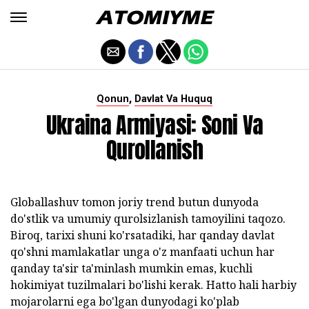
,
Qonun
Davlat Va Huquq
Ukraina Armiyasi: Soni Va
Qurollanish
Globallashuv tomon joriy trend butun dunyoda
do'stlik va umumiy qurolsizlanish tamoyilini taqozo.
Biroq, tarixi shuni ko'rsatadiki, har qanday davlat
qo'shni mamlakatlar unga o'z manfaati uchun har
qanday ta'sir ta'minlash mumkin emas, kuchli
hokimiyat tuzilmalari bo'lishi kerak. Hatto hali harbiy
mojarolarni ega bo'lgan dunyodagi ko'plab