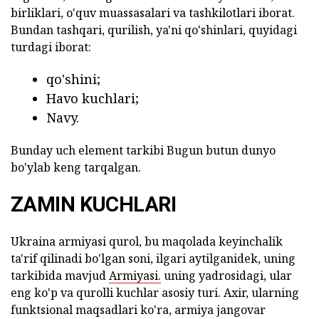
birliklari, o'quv muassasalari va tashkilotlari iborat.
Bundan tashqari, qurilish, ya'ni qo'shinlari, quyidagi
turdagi iborat:
qo'shini;
Havo kuchlari;
Navy.
Bunday uch element tarkibi Bugun butun dunyo
bo'ylab keng tarqalgan.
ZAMIN KUCHLARI
Ukraina armiyasi qurol, bu maqolada keyinchalik
ta'rif qilinadi bo'lgan soni, ilgari aytilganidek, uning
tarkibida mavjud
Armiyasi.
uning yadrosidagi, ular
eng ko'p va qurolli kuchlar asosiy turi. Axir, ularning
funktsional maqsadlari ko'ra, armiya jangovar