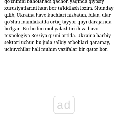
qo'shinini baholanadi qachon yaqinda qiyosiy
xususiyatlarini ham bor ta'kidlash lozim. Shunday
qilib, Ukraina havo kuchlari nisbatan, bilan, ular
qo'shni mamlakatda ortiq tayyor quyi darajasida
bo'lgan. Bu bo'lim moliyalashtirish va havo
texnologiya Rossiya qismi ortida. Ukraina harbiy
sektori uchun bu juda salbiy arboblari qaramay,
uchuvchilar hali muhim vazifalar bir qator bor.
ad