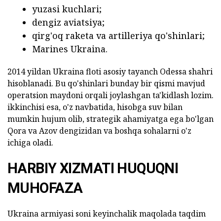
yuzasi kuchlari;
dengiz aviatsiya;
qirg'oq raketa va artilleriya qo'shinlari;
Marines Ukraina.
2014 yildan Ukraina floti asosiy tayanch Odessa shahri
hisoblanadi. Bu qo'shinlari bunday bir qismi mavjud
operatsion maydoni orqali joylashgan ta'kidlash lozim.
ikkinchisi esa, o'z navbatida, hisobga suv bilan
mumkin hujum olib, strategik ahamiyatga ega bo'lgan
Qora va Azov dengizidan va boshqa sohalarni o'z
ichiga oladi.
HARBIY XIZMATI HUQUQNI
MUHOFAZA
Ukraina armiyasi soni keyinchalik maqolada taqdim