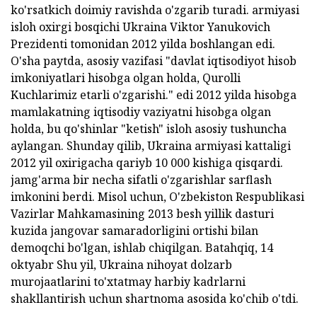
ko'rsatkich doimiy ravishda o'zgarib turadi. armiyasi
isloh oxirgi bosqichi Ukraina Viktor Yanukovich
Prezidenti tomonidan 2012 yilda boshlangan edi.
O'sha paytda, asosiy vazifasi "davlat iqtisodiyot hisob
imkoniyatlari hisobga olgan holda, Qurolli
Kuchlarimiz etarli o'zgarishi." edi 2012 yilda hisobga
mamlakatning iqtisodiy vaziyatni hisobga olgan
holda, bu qo'shinlar "ketish" isloh asosiy tushuncha
aylangan. Shunday qilib, Ukraina armiyasi kattaligi
2012 yil oxirigacha qariyb 10 000 kishiga qisqardi.
jamg'arma bir necha sifatli o'zgarishlar sarflash
imkonini berdi. Misol uchun, O'zbekiston Respublikasi
Vazirlar Mahkamasining 2013 besh yillik dasturi
kuzida jangovar samaradorligini ortishi bilan
demoqchi bo'lgan, ishlab chiqilgan. Batahqiq, 14
oktyabr Shu yil, Ukraina nihoyat dolzarb
murojaatlarini to'xtatmay harbiy kadrlarni
shakllantirish uchun shartnoma asosida ko'chib o'tdi.