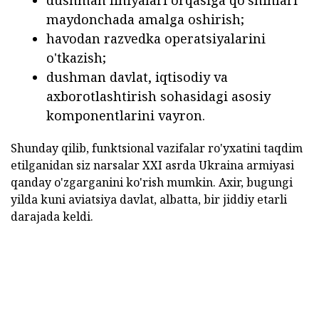
dushman liniyalari orqasiga qo'shinlari
maydonchada amalga oshirish;
havodan razvedka operatsiyalarini
o'tkazish;
dushman davlat, iqtisodiy va
axborotlashtirish sohasidagi asosiy
komponentlarini vayron.
Shunday qilib, funktsional vazifalar ro'yxatini taqdim
etilganidan siz narsalar XXI asrda Ukraina armiyasi
qanday o'zgarganini ko'rish mumkin. Axir, bugungi
yilda kuni aviatsiya davlat, albatta, bir jiddiy etarli
darajada keldi.