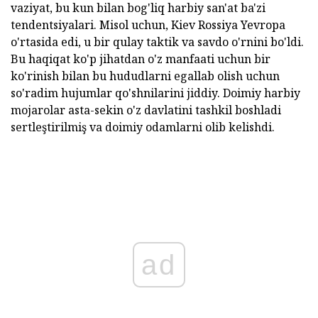
vaziyat, bu kun bilan bog'liq harbiy san'at ba'zi
tendentsiyalari. Misol uchun, Kiev Rossiya Yevropa
o'rtasida edi, u bir qulay taktik va savdo o'rnini bo'ldi.
Bu haqiqat ko'p jihatdan o'z manfaati uchun bir
ko'rinish bilan bu hududlarni egallab olish uchun
so'radim hujumlar qo'shnilarini jiddiy. Doimiy harbiy
mojarolar asta-sekin o'z davlatini tashkil boshladi
sertleştirilmiş va doimiy odamlarni olib kelishdi.
ad