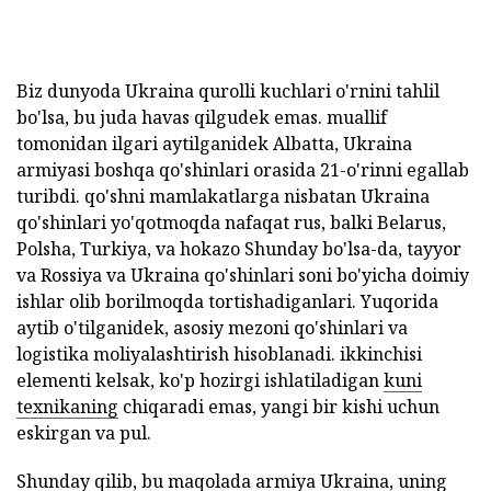
Biz dunyoda Ukraina qurolli kuchlari o'rnini tahlil
bo'lsa, bu juda havas qilgudek emas. muallif
tomonidan ilgari aytilganidek Albatta, Ukraina
armiyasi boshqa qo'shinlari orasida 21-o'rinni egallab
turibdi. qo'shni mamlakatlarga nisbatan Ukraina
qo'shinlari yo'qotmoqda nafaqat rus, balki Belarus,
Polsha, Turkiya, va hokazo Shunday bo'lsa-da, tayyor
va Rossiya va Ukraina qo'shinlari soni bo'yicha doimiy
ishlar olib borilmoqda tortishadiganlari. Yuqorida
aytib o'tilganidek, asosiy mezoni qo'shinlari va
logistika moliyalashtirish hisoblanadi. ikkinchisi
elementi kelsak, ko'p hozirgi ishlatiladigan
kuni
texnikaning
chiqaradi emas, yangi bir kishi uchun
eskirgan va pul.
Shunday qilib, bu maqolada armiya Ukraina, uning