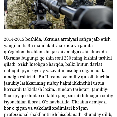
2014-2015 boshida, Ukraina armiyasi safiga jalb etish
yangilandi. Bu mamlakat sharqida va janubi
qo'zg'oloni boshlanishi qarshi amalga oshirilmoqda.
Ukraina bugungi qo'shin soni 250 ming kishini tashkil
qiladi. o'sish hisobga Sharqda, balki butun davlat
nafaqat qiyin siyosiy vaziyatni hisobga olgan holda
amalga oshirildi. Bu Ukraina va milliy qurolli kuchlar
janubiy lashkarining nisbiy hajmi ikkinchisi ustun
ko'rsatdi ta'kidlash lozim. Bundan tashqari, Janubiy-
Sharqiy qo'shinlari odatda jang san'ati bilmagan oddiy
isyonchilar, iborat. O'z navbatida, Ukraina armiyasi
bor o'qigan va vakolatli xodimlari bo'lgan
professional shakllantirish hisoblanadi. Shunday qilib,