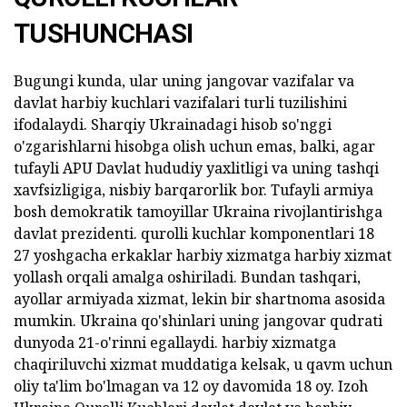
TUSHUNCHASI
Bugungi kunda, ular uning jangovar vazifalar va
davlat harbiy kuchlari vazifalari turli tuzilishini
ifodalaydi. Sharqiy Ukrainadagi hisob so'nggi
o'zgarishlarni hisobga olish uchun emas, balki, agar
tufayli APU Davlat hududiy yaxlitligi va uning tashqi
xavfsizligiga, nisbiy barqarorlik bor. Tufayli armiya
bosh demokratik tamoyillar Ukraina rivojlantirishga
davlat prezidenti. qurolli kuchlar komponentlari 18
27 yoshgacha erkaklar harbiy xizmatga harbiy xizmat
yollash orqali amalga oshiriladi. Bundan tashqari,
ayollar armiyada xizmat, lekin bir shartnoma asosida
mumkin. Ukraina qo'shinlari uning jangovar qudrati
dunyoda 21-o'rinni egallaydi. harbiy xizmatga
chaqiriluvchi xizmat muddatiga kelsak, u qavm uchun
oliy ta'lim bo'lmagan va 12 oy davomida 18 oy. Izoh