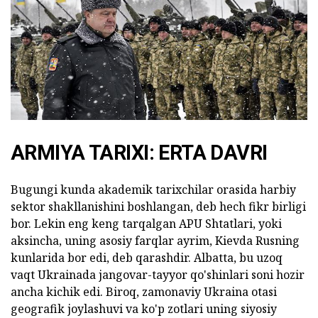
ARMIYA TARIXI: ERTA DAVRI
Bugungi kunda akademik tarixchilar orasida harbiy
sektor shakllanishini boshlangan, deb hech fikr birligi
bor. Lekin eng keng tarqalgan APU Shtatlari, yoki
aksincha, uning asosiy farqlar ayrim, Kievda Rusning
kunlarida bor edi, deb qarashdir. Albatta, bu uzoq
vaqt Ukrainada jangovar-tayyor qo'shinlari soni hozir
ancha kichik edi. Biroq, zamonaviy Ukraina otasi
geografik joylashuvi va ko'p zotlari uning siyosiy