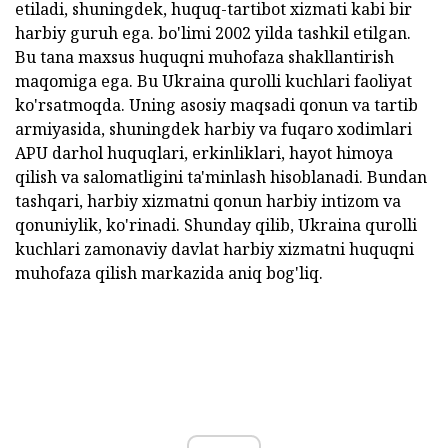
etiladi, shuningdek, huquq-tartibot xizmati kabi bir
harbiy guruh ega. bo'limi 2002 yilda tashkil etilgan.
Bu tana maxsus huquqni muhofaza shakllantirish
maqomiga ega. Bu Ukraina qurolli kuchlari faoliyat
ko'rsatmoqda. Uning asosiy maqsadi qonun va tartib
armiyasida, shuningdek harbiy va fuqaro xodimlari
APU darhol huquqlari, erkinliklari, hayot himoya
qilish va salomatligini ta'minlash hisoblanadi. Bundan
tashqari, harbiy xizmatni qonun harbiy intizom va
qonuniylik, ko'rinadi. Shunday qilib, Ukraina qurolli
kuchlari zamonaviy davlat harbiy xizmatni huquqni
muhofaza qilish markazida aniq bog'liq.