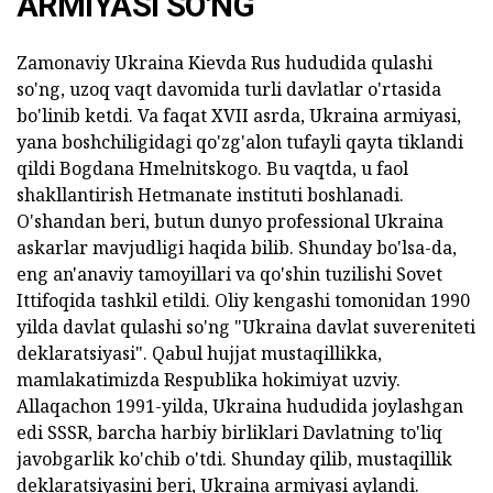
ARMIYASI SO'NG
Zamonaviy Ukraina Kievda Rus hududida qulashi
so'ng, uzoq vaqt davomida turli davlatlar o'rtasida
bo'linib ketdi. Va faqat XVII asrda, Ukraina armiyasi,
yana boshchiligidagi qo'zg'alon tufayli qayta tiklandi
qildi Bogdana Hmelnitskogo. Bu vaqtda, u faol
shakllantirish Hetmanate instituti boshlanadi.
O'shandan beri, butun dunyo professional Ukraina
askarlar mavjudligi haqida bilib. Shunday bo'lsa-da,
eng an'anaviy tamoyillari va qo'shin tuzilishi Sovet
Ittifoqida tashkil etildi. Oliy kengashi tomonidan 1990
yilda davlat qulashi so'ng "Ukraina davlat suvereniteti
deklaratsiyasi". Qabul hujjat mustaqillikka,
mamlakatimizda Respublika hokimiyat uzviy.
Allaqachon 1991-yilda, Ukraina hududida joylashgan
edi SSSR, barcha harbiy birliklari Davlatning to'liq
javobgarlik ko'chib o'tdi. Shunday qilib, mustaqillik
deklaratsiyasini beri, Ukraina armiyasi aylandi.