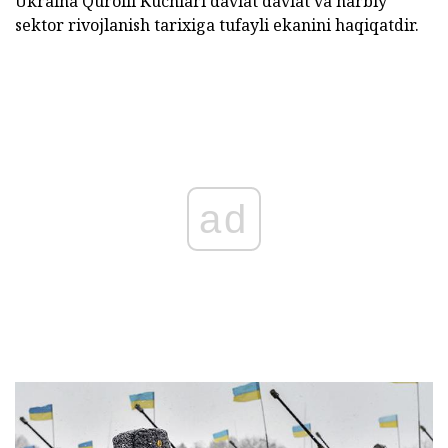
Ukraina Qurolli Kuchlari davlat davlat va harbiy
sektor rivojlanish tarixiga tufayli ekanini haqiqatdir.
ad