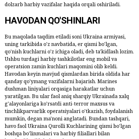
dolzarb harbiy vazifalar haqida orqali oshiriladi.
HAVODAN QO'SHINLARI
Bu maqolada taqdim etiladi soni Ukraina armiyasi,
uning tarkibida o'z navbatida, er qismi bo'lgan,
qo'nish kuchlarni o'z ichiga oladi, deb ta'kidlash lozim.
Ushbu turdagi harbiy tashkilotlar eng mobil va
operatsion zamin kuchlari maqomini olib keldi.
Havodan keyin mavjud qismlardan birida oldida har
qanday qo'ymang vazifalarni bajarish. Marines
dushman liniyalari orqasiga harakatlar uchun
yaratilgan. Bu ular faol aniq sharqiy Ukrainada xalq
g'alayonlariga ko'rsatdi anti-terror maxsus va
tinchlikparvarlik operatsiyalari o'tkazish, foydalanish
mumkin, degan ma'noni anglatadi. Bundan tashqari,
havo faol Ukraina Qurolli Kuchlarining qismi bo'lgan
boshqa bo'linmalari va harbiy filiallari bilan