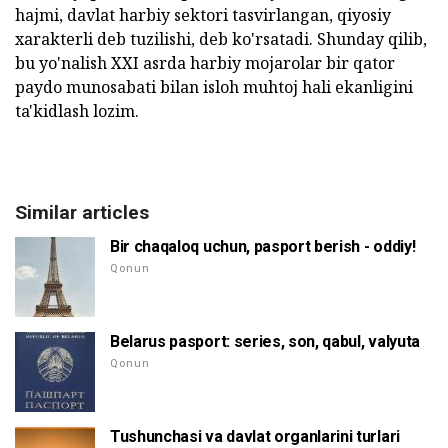
hajmi, davlat harbiy sektori tasvirlangan, qiyosiy
xarakterli deb tuzilishi, deb ko'rsatadi. Shunday qilib,
bu yo'nalish XXI asrda harbiy mojarolar bir qator
paydo munosabati bilan isloh muhtoj hali ekanligini
ta'kidlash lozim.
Similar articles
Bir chaqaloq uchun, pasport berish - oddiy!
Qonun
Belarus pasport: series, son, qabul, valyuta
Qonun
Tushunchasi va davlat organlarini turlari