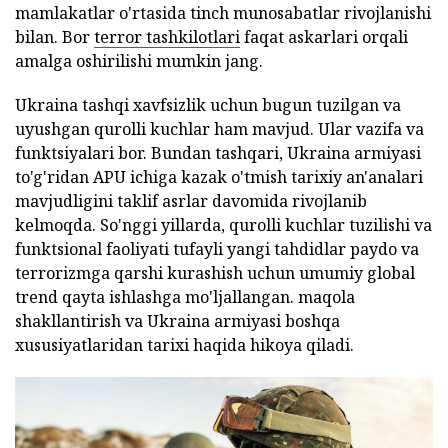
mamlakatlar o'rtasida tinch munosabatlar rivojlanishi
bilan. Bor
terror tashkilotlari
faqat askarlari orqali
amalga oshirilishi mumkin jang.
Ukraina tashqi xavfsizlik uchun bugun tuzilgan va
uyushgan qurolli kuchlar ham mavjud. Ular vazifa va
funktsiyalari bor. Bundan tashqari, Ukraina armiyasi
to'g'ridan APU ichiga kazak o'tmish tarixiy an'analari
mavjudligini taklif asrlar davomida rivojlanib
kelmoqda. So'nggi yillarda, qurolli kuchlar tuzilishi va
funktsional faoliyati tufayli yangi tahdidlar paydo va
terrorizmga qarshi kurashish uchun umumiy global
trend qayta ishlashga mo'ljallangan. maqola
shakllantirish va Ukraina armiyasi boshqa
xususiyatlaridan tarixi haqida hikoya qiladi.