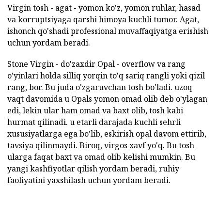
Virgin tosh - agat - yomon ko'z, yomon ruhlar, hasad
va korruptsiyaga qarshi himoya kuchli tumor. Agat,
ishonch qo'shadi professional muvaffaqiyatga erishish
uchun yordam beradi.
Stone Virgin - do'zaxdir Opal - overflow va rang
o'yinlari holda silliq yorqin to'q sariq rangli yoki qizil
rang, bor. Bu juda o'zgaruvchan tosh bo'ladi. uzoq
vaqt davomida u Opals yomon omad olib deb o'ylagan
edi, lekin ular ham omad va baxt olib, tosh kabi
hurmat qilinadi. u etarli darajada kuchli sehrli
xususiyatlarga ega bo'lib, eskirish opal davom ettirib,
tavsiya qilinmaydi. Biroq, virgos xavf yo'q. Bu tosh
ularga faqat baxt va omad olib kelishi mumkin. Bu
yangi kashfiyotlar qilish yordam beradi, ruhiy
faoliyatini yaxshilash uchun yordam beradi.