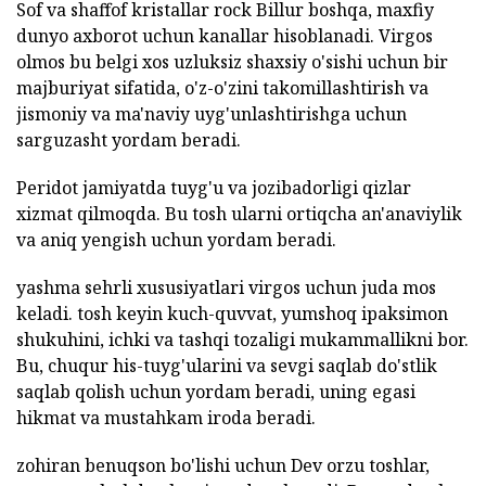
Sof va shaffof kristallar rock Billur boshqa, maxfiy
dunyo axborot uchun kanallar hisoblanadi. Virgos
olmos bu belgi xos uzluksiz shaxsiy o'sishi uchun bir
majburiyat sifatida, o'z-o'zini takomillashtirish va
jismoniy va ma'naviy uyg'unlashtirishga uchun
sarguzasht yordam beradi.
Peridot jamiyatda tuyg'u va jozibadorligi qizlar
xizmat qilmoqda. Bu tosh ularni ortiqcha an'anaviylik
va aniq yengish uchun yordam beradi.
yashma sehrli xususiyatlari virgos uchun juda mos
keladi. tosh keyin kuch-quvvat, yumshoq ipaksimon
shukuhini, ichki va tashqi tozaligi mukammallikni bor.
Bu, chuqur his-tuyg'ularini va sevgi saqlab do'stlik
saqlab qolish uchun yordam beradi, uning egasi
hikmat va mustahkam iroda beradi.
zohiran benuqson bo'lishi uchun Dev orzu toshlar,