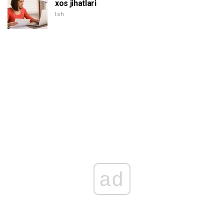
xos jihatlari
Ish
ad