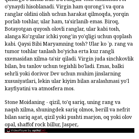
o'ynaydi hisoblanadi. Virgin ham qorong'i va qora
ranglar oldini olish uchun harakat qilmoqda, yorqin
porlab toshlar, ular ham, ta'sirlanib emas. Biroq,
Botayotgan quyosh olovli ranglar, ular kabi tosh,
alanga Ko'zgular ichki yong'in yo'qligi uchun qoplash
kabi. Qaysi Bibi Maryamning tosh? Ular ko `p. rang va
tumor toshlar tanlash bo'yicha erta kuz rangli
sxemasidan xilma-ta'sir qiladi. Virgin juda sinchkovlik
bilan, bu tanlov uchun tegishli bo'ladi. Emas, balki
sehrli yoki dorivor Dev uchun muhim jinslarning
xususiyatlari, lekin ular kiyim bilan aralashmasi yo'l
kayfiyatini va atmosfera mos.
Stone Moidaning - qizil, to'q sariq, uning rang va
naqsh xilma, shuningdek sariq olmos, berill va nefrit
bilan sariq agat, qizil yoki pushti marjon, oq yoki olov
opal, shaffof rock billur, Jasper,.