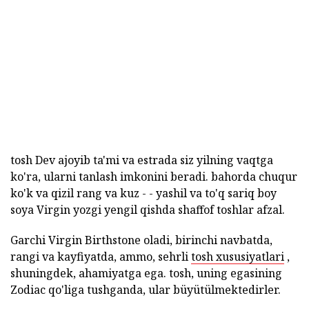
tosh Dev ajoyib ta'mi va estrada siz yilning vaqtga
ko'ra, ularni tanlash imkonini beradi. bahorda chuqur
ko'k va qizil rang va kuz - - yashil va to'q sariq boy
soya Virgin yozgi yengil qishda shaffof toshlar afzal.
Garchi Virgin Birthstone oladi, birinchi navbatda,
rangi va kayfiyatda, ammo, sehrli
tosh xususiyatlari
,
shuningdek, ahamiyatga ega. tosh, uning egasining
Zodiac qo'liga tushganda, ular büyütülmektedirler.