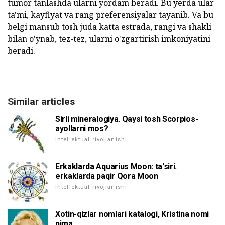
tumor tanlashda ularni yordam beradi. Bu yerda ular
ta'mi, kayfiyat va rang preferensiyalar tayanib. Va bu
belgi mansub tosh juda katta estrada, rangi va shakli
bilan o'ynab, tez-tez, ularni o'zgartirish imkoniyatini
beradi.
Similar articles
Sirli mineralogiya. Qaysi tosh Scorpios-
ayollarni mos?
Intellektual rivojlanishi
Erkaklarda Aquarius Moon: ta'siri.
erkaklarda paqir Qora Moon
Intellektual rivojlanishi
Xotin-qizlar nomlari katalogi, Kristina nomi
nima