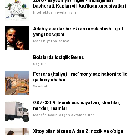
2010 - hayvon yil? Tiger - munajjimlar
bashorati. Kaplan yili tug'ilgan xususiyatlari
Intellektual rivojlanishi
Adabiy asarlar bir ekran moslashish - ijod
yangi bosqichi
Madaniyat va san'at
Bolalarda issiqlik Berns
Sog'lik
Ferrara (Italiya) - me'moriy xazinaboni to'liq
qadimiy shahar
Sayohat
GAZ-3309: texnik xususiyatlari, sharhlar,
narxlar, rasmlar
Masofa bosib o'tgan avtomobillar
Xitoy bilan biznes A dan Z: nozik va o'ziga