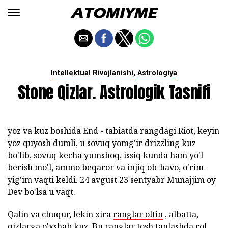
,
Intellektual Rivojlanishi
Astrologiya
Stone Qizlar. Astrologik Tasnifi
yoz va kuz boshida End - tabiatda rangdagi Riot, keyin
yoz quyosh dumli, u sovuq yomg'ir drizzling kuz
bo'lib, sovuq kecha yumshoq, issiq kunda ham yo'l
berish mo'l, ammo beqaror va injiq ob-havo, o'rim-
yig'im vaqti keldi. 24 avgust 23 sentyabr Munajjim oy
Dev bo'lsa u vaqt.
Qalin va chuqur, lekin xira
ranglar oltin
, albatta,
qizlarga o'xshab kuz. Bu ranglar tosh tanlashda rol