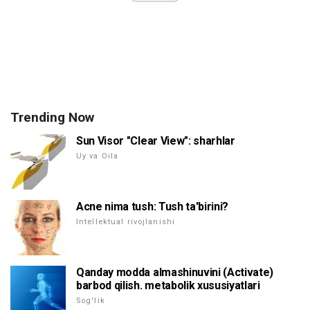
Trending Now
Sun Visor "Clear View": sharhlar
Uy va Oila
Acne nima tush: Tush ta'birini?
Intellektual rivojlanishi
Qanday modda almashinuvini (Activate)
barbod qilish. metabolik xususiyatlari
Sog'lik