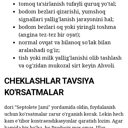
tomoq ta'sirlanish tufayli quruq yo'tal;
bodom bezlari qizarishi, yumshoq
signallari yallig'lanish jarayonini hal;
bodom bezlari oq yoki yiringli toshma
(angina tez-tez bir oyat);
normal ovqat va bilanoq so'lak bilan
aralashadi og'iz;
tish yoki milk yallig'lanishi olib tashlash
va og'zidan mukozal sirt keyin Ahvoli.
CHEKLASHLAR TAVSIYA
KO'RSATMALAR
dori "Septolete Jami" yordamida oldin, foydalanish
uchun ko'rsatmalar zarur o'rganish kerak. Lekin hech
kam e'tibor kontraendıkasyonlar qaratish lozim. Agar
kamida bir bo'lsa, bu Products mos emas. Ular,