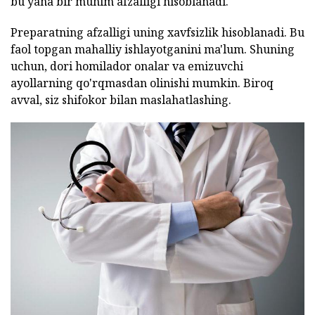
bu yana bir muhim afzalligi hisoblanadi.
Preparatning afzalligi uning xavfsizlik hisoblanadi. Bu
faol topgan mahalliy ishlayotganini ma'lum. Shuning
uchun, dori homilador onalar va emizuvchi
ayollarning qo'rqmasdan olinishi mumkin. Biroq
avval, siz shifokor bilan maslahatlashing.