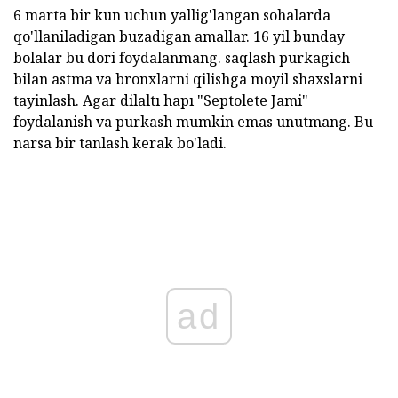
6 marta bir kun uchun yallig'langan sohalarda
qo'llaniladigan buzadigan amallar. 16 yil bunday
bolalar bu dori foydalanmang. saqlash purkagich
bilan astma va bronxlarni qilishga moyil shaxslarni
tayinlash. Agar dilaltı hapı "Septolete Jami"
foydalanish va purkash mumkin emas unutmang. Bu
narsa bir tanlash kerak bo'ladi.
ad