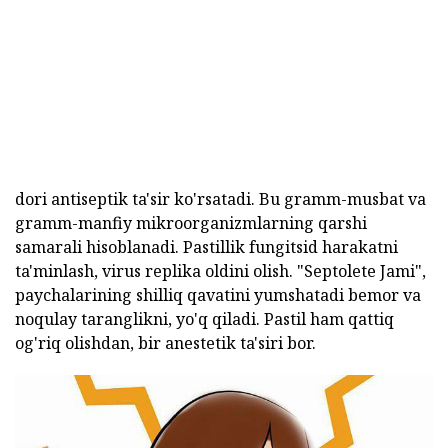
dori antiseptik ta'sir ko'rsatadi. Bu gramm-musbat va
gramm-manfiy mikroorganizmlarning qarshi
samarali hisoblanadi. Pastillik fungitsid harakatni
ta'minlash, virus replika oldini olish. "Septolete Jami",
paychalarining shilliq qavatini yumshatadi bemor va
noqulay taranglikni, yo'q qiladi. Pastil ham qattiq
og'riq olishdan, bir anestetik ta'siri bor.