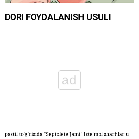
DORI FOYDALANISH USULI
ad
pastil to'g'risida "Septolete Jami" Iste'mol sharhlar u