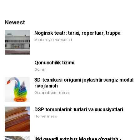
Newest
Noginsk teatr: tarixi, repertuar, truppa
Madaniyat va san'at
Qonunchilik tizimi
Qonun
3D-texnikasi origami joylashtirsangiz modul
rivojlanish
Qiziqadigan narsa
DSP tomonlarini: turlari va xususiyatlari
Homeliness
Ikki qavatli avtobus Moskva o'rgatish -