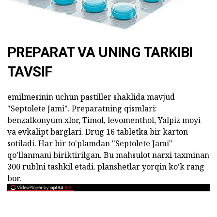
PREPARAT VA UNING TARKIBI
TAVSIF
emilmesinin uchun pastiller shaklida mavjud
"Septolete Jami". Preparatning qismlari:
benzalkonyum xlor, Timol, levomenthol, Yalpiz moyi
va evkalipt barglari. Drug 16 tabletka bir karton
sotiladi. Har bir to'plamdan "Septolete Jami"
qo'llanmani biriktirilgan. Bu mahsulot narxi taxminan
300 rublni tashkil etadi. planshetlar yorqin ko'k rang
bor.