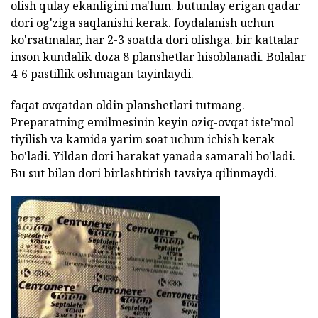
olish qulay ekanligini ma'lum. butunlay erigan qadar
dori og'ziga saqlanishi kerak. foydalanish uchun
ko'rsatmalar, har 2-3 soatda dori olishga. bir kattalar
inson kundalik doza 8 planshetlar hisoblanadi. Bolalar
4-6 pastillik oshmagan tayinlaydi.
faqat ovqatdan oldin planshetlari tutmang.
Preparatning emilmesinin keyin oziq-ovqat iste'mol
tiyilish va kamida yarim soat uchun ichish kerak
bo'ladi. Yildan dori harakat yanada samarali bo'ladi.
Bu sut bilan dori birlashtirish tavsiya qilinmaydi.