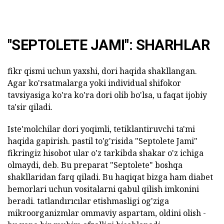
"SEPTOLETE JAMI": SHARHLAR
fikr qismi uchun yaxshi, dori haqida shakllangan.
Agar ko'rsatmalarga yoki individual shifokor
tavsiyasiga ko'ra ko'ra dori olib bo'lsa, u faqat ijobiy
ta'sir qiladi.
Iste'molchilar dori yoqimli, tetiklantiruvchi ta'mi
haqida gapirish. pastil to'g'risida "Septolete Jami"
fikringiz hisobot ular o'z tarkibda shakar o'z ichiga
olmaydi, deb. Bu preparat "Septolete" boshqa
shakllaridan farq qiladi. Bu haqiqat bizga ham diabet
bemorlari uchun vositalarni qabul qilish imkonini
beradi. tatlandırıcılar etishmasligi og'ziga
mikroorganizmlar ommaviy aspartam, oldini olish -