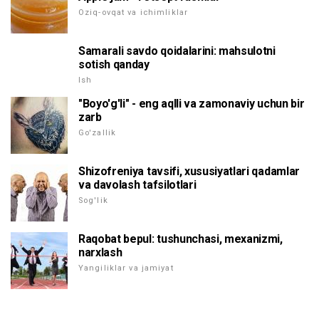
Oziq-ovqat va ichimliklar
Samarali savdo qoidalarini: mahsulotni
sotish qanday
Ish
"Boyo'g'li" - eng aqlli va zamonaviy uchun bir
zarb
Go'zallik
Shizofreniya tavsifi, xususiyatlari qadamlar
va davolash tafsilotlari
Sog'lik
Raqobat bepul: tushunchasi, mexanizmi,
narxlash
Yangiliklar va jamiyat