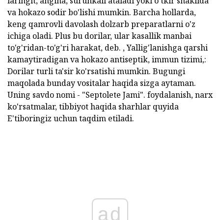
laringit, angina, surunkali ataladi yoki o'tkir shaklida
va hokazo sodir bo'lishi mumkin. Barcha hollarda,
keng qamrovli davolash dolzarb preparatlarni o'z
ichiga oladi. Plus bu dorilar, ular kasallik manbai
to'g'ridan-to'g'ri harakat, deb. , Yallig'lanishga qarshi
kamaytiradigan va hokazo antiseptik, immun tizimi,:
Dorilar turli ta'sir ko'rsatishi mumkin. Bugungi
maqolada bunday vositalar haqida sizga aytaman.
Uning savdo nomi - "Septolete Jami". foydalanish, narx
ko'rsatmalar, tibbiyot haqida sharhlar quyida
E'tiboringiz uchun taqdim etiladi.
ad