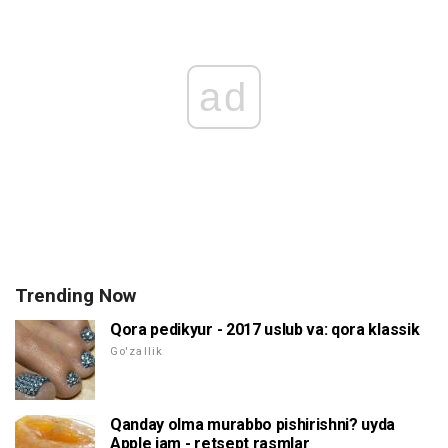
ad
Trending Now
Qora pedikyur - 2017 uslub va: qora klassik
Go'zallik
Qanday olma murabbo pishirishni? uyda
Apple jam - retsept rasmlar