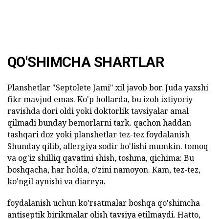
QO'SHIMCHA SHARTLAR
Planshetlar "Septolete Jami" xil javob bor. Juda yaxshi
fikr mavjud emas. Ko'p hollarda, bu izoh ixtiyoriy
ravishda dori oldi yoki doktorlik tavsiyalar amal
qilmadi bunday bemorlarni tark. qachon haddan
tashqari doz yoki planshetlar tez-tez foydalanish
Shunday qilib, allergiya sodir bo'lishi mumkin. tomoq
va og'iz shilliq qavatini shish, toshma, qichima: Bu
boshqacha, har holda, o'zini namoyon. Kam, tez-tez,
ko'ngil aynishi va diareya.
foydalanish uchun ko'rsatmalar boshqa qo'shimcha
antiseptik birikmalar olish tavsiya etilmaydi. Hatto,