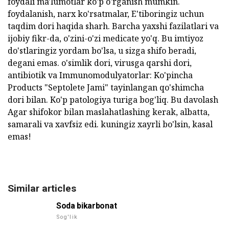
foydali ma'lumotlar ko'p o'rganish mumkin.
foydalanish, narx ko'rsatmalar, E'tiboringiz uchun
taqdim dori haqida sharh. Barcha yaxshi fazilatlari va
ijobiy fikr-da, o'zini-o'zi medicate yo'q. Bu imtiyoz
do'stlaringiz yordam bo'lsa, u sizga shifo beradi,
degani emas. o'simlik dori, virusga qarshi dori,
antibiotik va Immunomodulyatorlar: Ko'pincha
Products "Septolete Jami" tayinlangan qo'shimcha
dori bilan. Ko'p patologiya turiga bog'liq. Bu davolash
Agar shifokor bilan maslahatlashing kerak, albatta,
samarali va xavfsiz edi. kuningiz xayrli bo'lsin, kasal
emas!
Similar articles
Soda bikarbonat
Sog'lik