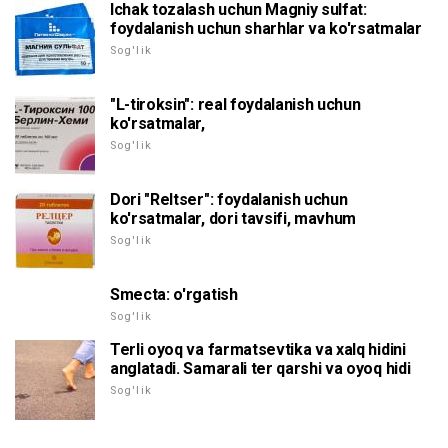
Ichak tozalash uchun Magniy sulfat:
foydalanish uchun sharhlar va ko'rsatmalar
Sog'lik
"L-tiroksin": real foydalanish uchun
ko'rsatmalar,
Sog'lik
Dori "Reltser": foydalanish uchun
ko'rsatmalar, dori tavsifi, mavhum
Sog'lik
Smecta: o'rgatish
Sog'lik
Terli oyoq va farmatsevtika va xalq hidini
anglatadi. Samarali ter qarshi va oyoq hidi
Sog'lik