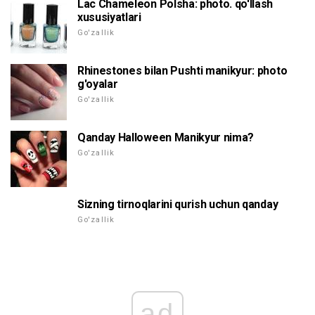
Lac Chameleon Polsha: photo. qo'llash
xususiyatlari
Go'zallik
Rhinestones bilan Pushti manikyur: photo
g'oyalar
Go'zallik
Qanday Halloween Manikyur nima?
Go'zallik
Sizning tirnoqlarini qurish uchun qanday
Go'zallik
ad