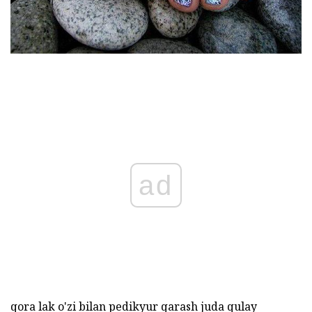
ad
qora lak o'zi bilan pedikyur qarash juda qulay