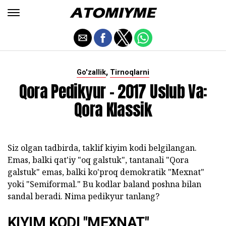
,
Go'zallik
Tirnoqlarni
Qora Pedikyur - 2017 Uslub Va:
Qora Klassik
Siz olgan tadbirda, taklif kiyim kodi belgilangan.
Emas, balki qat'iy "oq galstuk", tantanali "Qora
galstuk" emas, balki ko'proq demokratik "Mexnat"
yoki "Semiformal." Bu kodlar baland poshna bilan
sandal beradi. Nima pedikyur tanlang?
KIYIM KODI "MEXNAT"