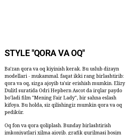
STYLE "QORA VA OQ"
Ba'zan qora va oq kiyinish kerak. Bu uslub dizayn
modellari - mukammal. faqat ikki rang birlashtirib:
qora va oq, sizga ajoyib ta'sir erishish mumkin. Elizy
Dulitl suratida Odri Hepbern Ascot da irqlar paydo
bo'ladi film "Mening Fair Lady", bir sahna eslash
kifoya. Bu holda, siz qilishingiz mumkin qora va oq
pedikür.
Oq fon va qora qoliplash. Bunday birlashtirish
imkoniyatlari xilma ajoyib. grafik qurilmasi bosim