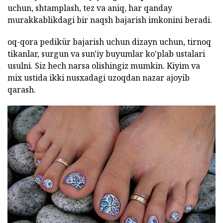
uchun, shtamplash, tez va aniq, har qanday
murakkablikdagi bir naqsh bajarish imkonini beradi.
oq-qora pedikür bajarish uchun dizayn uchun, tirnoq
tikanlar, surgun va sun'iy buyumlar ko'plab ustalari
usulni. Siz hech narsa olishingiz mumkin. Kiyim va
mix ustida ikki nusxadagi uzoqdan nazar ajoyib
qarash.