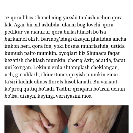
oz qora libos Chanel ning yaxshi tanlash uchun qora
lak. Agar bir xil uslubda, ularni bog'lovchi, qora
pedikür va manikür qora birlashtirish bo'lsa
barkamol olish. barmog'idagi dizayni jihatidan ancha
imkon beri, qora fon, yoki bosma muhrlashda, ustida
kumush palto mumkin. oyoqlari biz Shunaqa faqat
bezatish cheklash mumkin. choriq Axir, odatda, faqat
uni ko'rgan. Lekin u erda shtamplash cheklangan,
uch, guruhlash, rhinestones qo'yish mumkin emas.
ta'siri kichik olmos florets hisoblanadi. Bu variant
ko'proq qattiq bo'ladi. Tadbir qiziqarli bo'lishi uchun
bo'lsa, dizayn, keyingi versiyasini mos.