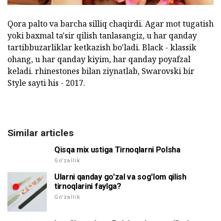
Qora palto va barcha silliq chaqirdi. Agar mot tugatish
yoki baxmal ta'sir qilish tanlasangiz, u har qanday
tartibbuzarliklar ketkazish bo'ladi. Black - klassik
ohang, u har qanday kiyim, har qanday poyafzal
keladi. rhinestones bilan ziynatlab, Swarovski bir
Style sayti his - 2017.
Similar articles
Qisqa mix ustiga Tirnoqlarni Polsha
Go'zallik
Ularni qanday go'zal va sog'lom qilish
tirnoqlarini faylga?
Go'zallik