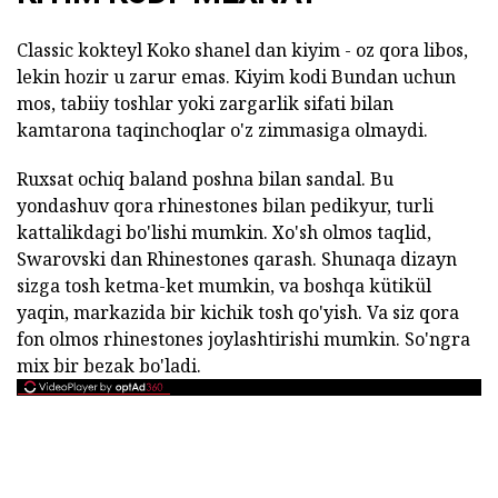
Classic kokteyl Koko shanel dan kiyim - oz qora libos,
lekin hozir u zarur emas. Kiyim kodi Bundan uchun
mos, tabiiy toshlar yoki zargarlik sifati bilan
kamtarona taqinchoqlar o'z zimmasiga olmaydi.
Ruxsat ochiq baland poshna bilan sandal. Bu
yondashuv qora rhinestones bilan pedikyur, turli
kattalikdagi bo'lishi mumkin. Xo'sh olmos taqlid,
Swarovski dan Rhinestones qarash. Shunaqa dizayn
sizga tosh ketma-ket mumkin, va boshqa kütikül
yaqin, markazida bir kichik tosh qo'yish. Va siz qora
fon olmos rhinestones joylashtirishi mumkin. So'ngra
mix bir bezak bo'ladi.