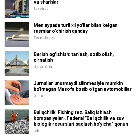
va sharhlar
Sayohat
Men aypada turli xil yo'llar bilan kelgan
rasmlar o'chirish qanday
Texnologiya
Berish og'ishish: tanlash, sotib olish,
o'rnatish
Uy va Oila
Jurnallar unutmaydi silinmesiyle mumkin
bo'lmagan Masofa bosib o'tgan avtomobillar
Qonun
Baliqchilik. Fishing tez. Baliq ishlash
kompaniyalari. Federal "Baliqchilik va suv
biologik resurslari saqlash bo'yicha" qonun
Ish