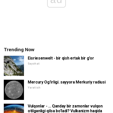
Trending Now
Eisriesenwelt - bir qish ertak bir g'or
Sayohat
Mercury Og'irligi. sayyora Merkuriy radiusi
Yaratish
Vulqonlar - ... Qanday bir zamonlar vulqon
otilganligi qilsa bo'ladi? Vulkanizm haqida