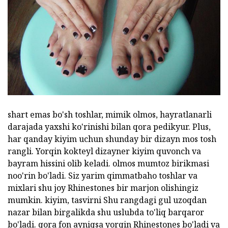
shart emas bo'sh toshlar, mimik olmos, hayratlanarli
darajada yaxshi ko'rinishi bilan qora pedikyur. Plus,
har qanday kiyim uchun shunday bir dizayn mos tosh
rangli. Yorqin kokteyl dizayner kiyim quvonch va
bayram hissini olib keladi. olmos mumtoz birikmasi
noo'rin bo'ladi. Siz yarim qimmatbaho toshlar va
mixlari shu joy Rhinestones bir marjon olishingiz
mumkin. kiyim, tasvirni Shu rangdagi gul uzoqdan
nazar bilan birgalikda shu uslubda to'liq barqaror
bo'ladi. qora fon ayniqsa yorqin Rhinestones bo'ladi va