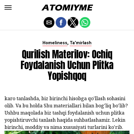
,
Homeliness
Ta'mirlash
Qurilish Materilov: Ochiq
Foydalanish Uchun Plitka
Yopishqoq
karo tanlashda, biz birinchi hisobga qo'llash sohasini
olib. Va bu holda Shu materiallari bilan bog'liq bo'lib?
Ushbu maqolada biz tashqi foydalanish uchun plitka
yopishtiruvchi tanlash haqida suhbatlashamiz. Lekin
birinchi, moddiy va nima xususiyati turlarini ko'rib.