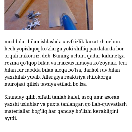
moddalar bilan ishlashda xavfsizlik kuzatish uchun.
hech yopishqoq ko'zlarga yoki shilliq pardalarda bor
orqali imkonsiz, deb. Buning uchun, qadar kabinetga
rezina qo'lqop bilan va maxsus himoya ko'zoynak. teri
bilan bir modda bilan aloqa bo'lsa, darhol suv bilan
yaxshilab yuvib. Allergiya reaktsiya shifokorga
murojaat qilish tavsiya etiladi bo'lsa.
Shunday qilib, sifatli tanlab kafel, uzoq umr asosan
yaxshi uslublar va puxta tanlangan qo'llab-quvvatlash
materiallar bog'liq har qanday bo'lishi kerakligini
aytdi.