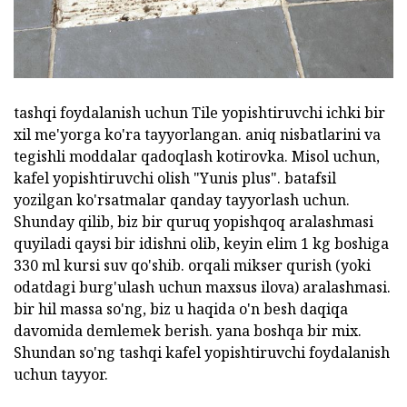
tashqi foydalanish uchun Tile yopishtiruvchi ichki bir
xil me'yorga ko'ra tayyorlangan. aniq nisbatlarini va
tegishli moddalar qadoqlash kotirovka. Misol uchun,
kafel yopishtiruvchi olish "Yunis plus". batafsil
yozilgan ko'rsatmalar qanday tayyorlash uchun.
Shunday qilib, biz bir quruq yopishqoq aralashmasi
quyiladi qaysi bir idishni olib, keyin elim 1 kg boshiga
330 ml kursi suv qo'shib. orqali mikser qurish (yoki
odatdagi burg'ulash uchun maxsus ilova) aralashmasi.
bir hil massa so'ng, biz u haqida o'n besh daqiqa
davomida demlemek berish. yana boshqa bir mix.
Shundan so'ng tashqi kafel yopishtiruvchi foydalanish
uchun tayyor.