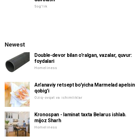
Sog'lik
Newest
Double-devor bilan o'ralgan, vazalar, quvur:
foydalari
Homeliness
An'anaviy retsept bo'yicha Marmelad apelsin
qobig'i
Oziq-ovqat va ichimliklar
Kronospan - laminat taxta Belarus ishlab.
mijoz Sharh
Homeliness