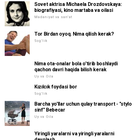
Sovet aktrisa Michaela Drozdovskaya:
biografiyasi, kino martaba va oilasi
Madaniyat va san'at
Tor Birdan oyoq. Nima qilish kerak?
Sog'lik
Nima ota-onalar bola o'tirib boshlaydi
qachon davri haqida bilish kerak
Uy va Oila
Kızılcık foydasi bor
Sog'lik
Barcha yo'llar uchun qulay transport - "stylo
sinf" Bebecar
Uy va Oila
Yiringli yaralarni va yiringli yaralarni
davolash