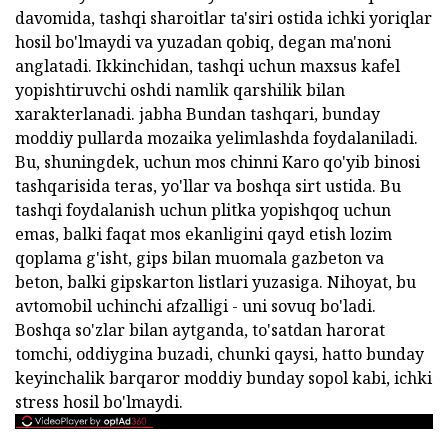
davomida, tashqi sharoitlar ta'siri ostida ichki yoriqlar
hosil bo'lmaydi va yuzadan qobiq, degan ma'noni
anglatadi. Ikkinchidan, tashqi uchun maxsus kafel
yopishtiruvchi oshdi namlik qarshilik bilan
xarakterlanadi. jabha Bundan tashqari, bunday
moddiy pullarda mozaika yelimlashda foydalaniladi.
Bu, shuningdek, uchun mos chinni Karo qo'yib binosi
tashqarisida teras, yo'llar va boshqa sirt ustida. Bu
tashqi foydalanish uchun plitka yopishqoq uchun
emas, balki faqat mos ekanligini qayd etish lozim
qoplama g'isht, gips bilan muomala gazbeton va
beton, balki gipskarton listlari yuzasiga. Nihoyat, bu
avtomobil uchinchi afzalligi - uni sovuq bo'ladi.
Boshqa so'zlar bilan aytganda, to'satdan harorat
tomchi, oddiygina buzadi, chunki qaysi, hatto bunday
keyinchalik barqaror moddiy bunday sopol kabi, ichki
stress hosil bo'lmaydi.