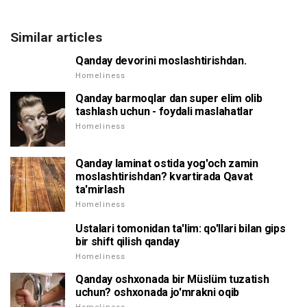
Similar articles
Qanday devorini moslashtirishdan.
Homeliness
Qanday barmoqlar dan super elim olib
tashlash uchun - foydali maslahatlar
Homeliness
Qanday laminat ostida yog'och zamin
moslashtirishdan? kvartirada Qavat
ta'mirlash
Homeliness
Ustalari tomonidan ta'lim: qo'llari bilan gips
bir shift qilish qanday
Homeliness
Qanday oshxonada bir Müslüm tuzatish
uchun? oshxonada jo'mrakni oqib