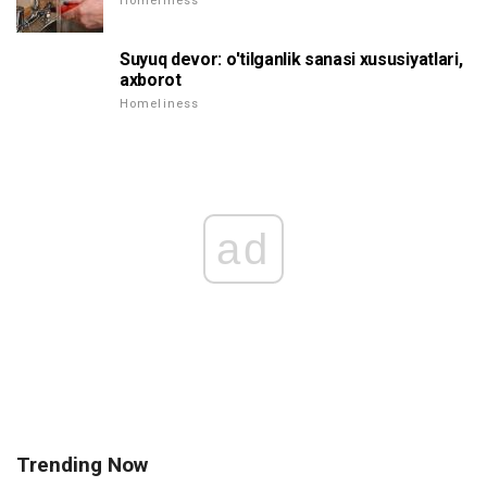
Homeliness
Suyuq devor: o'tilganlik sanasi xususiyatlari,
axborot
Homeliness
ad
Trending Now