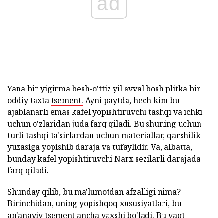
ad
Yana bir yigirma besh-o'ttiz yil avval bosh plitka bir
oddiy taxta
tsement.
Ayni paytda, hech kim bu
ajablanarli emas kafel yopishtiruvchi tashqi va ichki
uchun o'zlaridan juda farq qiladi. Bu shuning uchun
turli tashqi ta'sirlardan uchun materiallar, qarshilik
yuzasiga yopishib daraja va tufaylidir. Va, albatta,
bunday kafel yopishtiruvchi Narx sezilarli darajada
farq qiladi.
Shunday qilib, bu ma'lumotdan afzalligi nima?
Birinchidan, uning yopishqoq xususiyatlari, bu
an'anaviy tsement ancha yaxshi bo'ladi. Bu vaqt