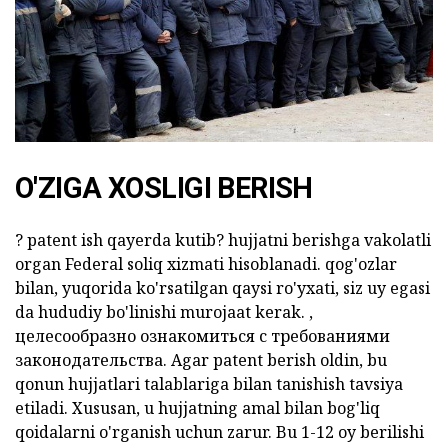
O'ZIGA XOSLIGI BERISH
?
patent ish qayerda kutib?
hujjatni berishga vakolatli
organ Federal soliq xizmati hisoblanadi. qog'ozlar
bilan, yuqorida ko'rsatilgan qaysi ro'yxati, siz uy egasi
da hududiy bo'linishi murojaat kerak. ,
целесообразно ознакомиться с требованиями
законодательства.
Agar patent berish oldin,
bu
qonun hujjatlari talablariga bilan tanishish tavsiya
etiladi. Xususan, u hujjatning amal bilan bog'liq
qoidalarni o'rganish uchun zarur. Bu 1-12 oy berilishi