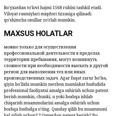
Ro'yxatdan to'lovi hajmi 1568 rublni tashkil etadi.
Viloyat rasmiylari miqdori tizzasiga qilinadi
qo'shimcha omillar zo'rlab mumkin.
MAXSUS HOLATLAR
можно только для осуществления
профессиональной деятельности в пределах
территории пребывания, могут возникнуть
сложности при необходимости выехать в другой
регион для выполнения тех или иных
производственных задач. Agar faqat zarur bo'lsa,
qiyin bo'lishi mumkin mezbon mamlakat hududida
professional faoliyatni amalga oshirish
uchun patent
berish mumkin, chunki,
u yoki boshqa ishlab
chiqarish muammolarini amalga oshirish uchun
boshqa hududga o'ting. Qanday qilib bu muammoni
hal qilish uchun? ?
Qayerdan patent berish?
Bu