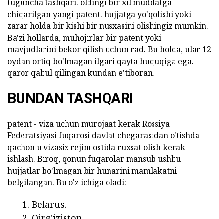
tuguncha tashqari. oldingi bir xil muddatga
chiqarilgan yangi patent. hujjatga yo'qolishi yoki
zarar holda bir kishi bir nusxasini olishingiz mumkin.
Ba'zi hollarda, muhojirlar bir patent yoki
mavjudlarini bekor qilish uchun rad. Bu holda, ular 12
oydan ortiq bo'lmagan ilgari qayta huquqiga ega.
qaror qabul qilingan kundan e'tiboran.
BUNDAN TASHQARI
patent - viza uchun murojaat kerak Rossiya
Federatsiyasi fuqarosi davlat chegarasidan o'tishda
qachon u vizasiz rejim ostida ruxsat olish kerak
ishlash. Biroq, qonun fuqarolar mansub ushbu
hujjatlar bo'lmagan bir hunarini mamlakatni
belgilangan. Bu o'z ichiga oladi:
Belarus.
Qirg'iziston.