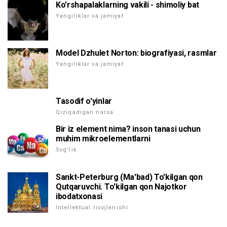
Ko'rshapalaklarning vakili - shimoliy bat
Yangiliklar va jamiyat
Model Dzhulet Norton: biografiyasi, rasmlar
Yangiliklar va jamiyat
Tasodif o'yinlar
Qiziqadigan narsa
Bir iz element nima? inson tanasi uchun
muhim mikroelementlarni
Sog'lik
Sankt-Peterburg (Ma'bad) To'kilgan qon
Qutqaruvchi. To'kilgan qon Najotkor
ibodatxonasi
Intellektual rivojlanishi