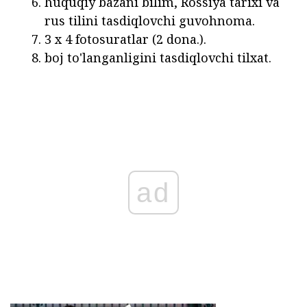
huquqiy bazani bilim, Rossiya tarixi va
rus tilini tasdiqlovchi guvohnoma.
3 x 4 fotosuratlar (2 dona.).
boj to'langanligini tasdiqlovchi tilxat.
ad