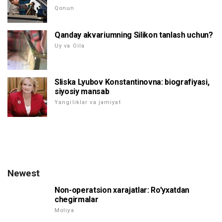
Qonun
Qanday akvariumning Silikon tanlash uchun?
Uy va Oila
Sliska Lyubov Konstantinovna: biografiyasi,
siyosiy mansab
Yangiliklar va jamiyat
Newest
Non-operatsion xarajatlar: Ro'yxatdan
chegirmalar
Moliya