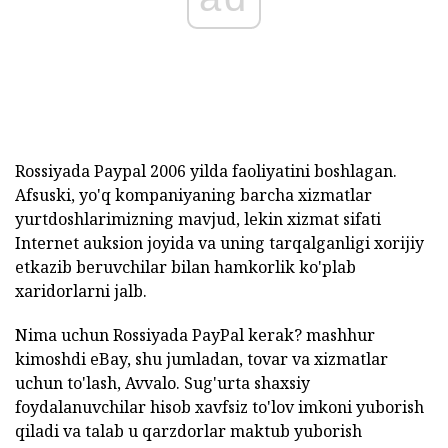
Rossiyada Paypal 2006 yilda faoliyatini boshlagan.
Afsuski, yo'q kompaniyaning barcha xizmatlar
yurtdoshlarimizning mavjud, lekin xizmat sifati
Internet auksion joyida va uning tarqalganligi xorijiy
etkazib beruvchilar bilan hamkorlik ko'plab
xaridorlarni jalb.
Nima uchun Rossiyada PayPal kerak? mashhur
kimoshdi eBay, shu jumladan, tovar va xizmatlar
uchun to'lash, Avvalo. Sug'urta shaxsiy
foydalanuvchilar hisob xavfsiz to'lov imkoni yuborish
qiladi va talab u qarzdorlar maktub yuborish