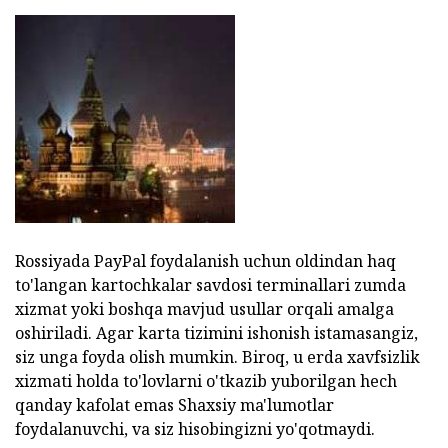
Rossiyada PayPal foydalanish uchun oldindan haq
to'langan kartochkalar savdosi terminallari zumda
xizmat yoki boshqa mavjud usullar orqali amalga
oshiriladi. Agar karta tizimini ishonish istamasangiz,
siz unga foyda olish mumkin. Biroq, u erda xavfsizlik
xizmati holda to'lovlarni o'tkazib yuborilgan hech
qanday kafolat emas Shaxsiy ma'lumotlar
foydalanuvchi, va siz hisobingizni yo'qotmaydi.