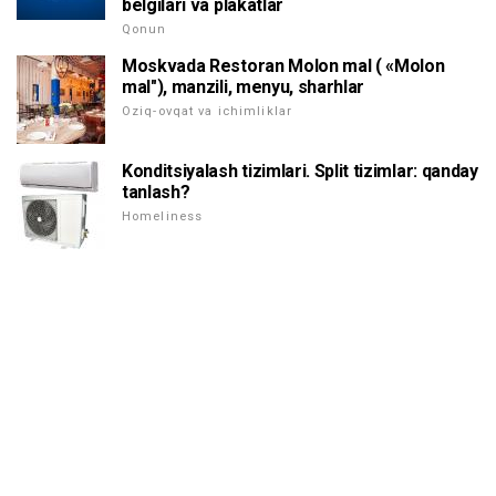
belgilari va plakatlar
Qonun
Moskvada Restoran Molon mal ( «Molon
mal"), manzili, menyu, sharhlar
Oziq-ovqat va ichimliklar
Konditsiyalash tizimlari. Split tizimlar: qanday
tanlash?
Homeliness