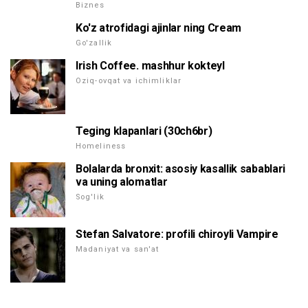
Biznes
Ko'z atrofidagi ajinlar ning Cream
Go'zallik
Irish Coffee. mashhur kokteyl
Oziq-ovqat va ichimliklar
Teging klapanlari (30ch6br)
Homeliness
Bolalarda bronxit: asosiy kasallik sabablari
va uning alomatlar
Sog'lik
Stefan Salvatore: profili chiroyli Vampire
Madaniyat va san'at