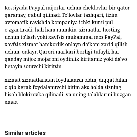
Rossiyada Paypal mijozlar uchun cheklovlar bir qator
qaramay, qabul qilinadi To'lovlar tashqari, tizim
avtomatik ravishda kompaniya ichki kursi pul
o'zgartiradi, hali ham mumkin. xizmatlar hosting
uchun to'lash yoki xavfsiz mukammal mos PayPal,
xavfsiz xizmat hamkorlik onlayn do'koni xarid qilish
uchun. onlayn Qarori markazi borligi tufayli, har
qanday mijoz mojaroni oydinlik kiritamiz yoki da'vo
betayin sotuvchi kiritsin.
xizmat xizmatlaridan foydalanish oldin, diqqat bilan
o'qib kerak foydalanuvchi bitim aks holda sizning
hisob blokirovka qilinadi, va uning talablarini buzgan
emas.
Similar articles