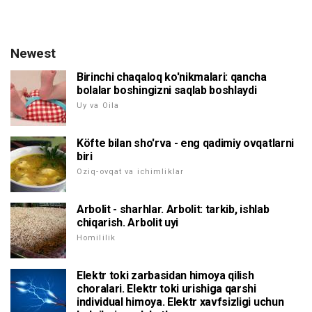
Newest
Birinchi chaqaloq ko'nikmalari: qancha
bolalar boshingizni saqlab boshlaydi
Uy va Oila
Köfte bilan sho'rva - eng qadimiy ovqatlarni
biri
Oziq-ovqat va ichimliklar
Arbolit - sharhlar. Arbolit: tarkib, ishlab
chiqarish. Arbolit uyi
Homililik
Elektr toki zarbasidan himoya qilish
choralari. Elektr toki urishiga qarshi
individual himoya. Elektr xavfsizligi uchun