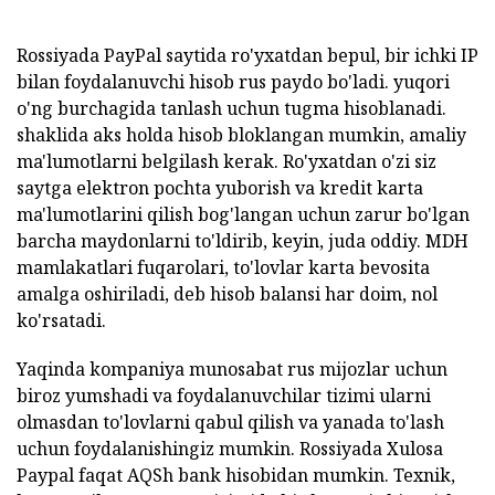
Rossiyada PayPal saytida ro'yxatdan bepul, bir ichki IP
bilan foydalanuvchi hisob rus paydo bo'ladi. yuqori
o'ng burchagida tanlash uchun tugma hisoblanadi.
shaklida aks holda hisob bloklangan mumkin, amaliy
ma'lumotlarni belgilash kerak. Ro'yxatdan o'zi siz
saytga elektron pochta yuborish va kredit karta
ma'lumotlarini qilish bog'langan uchun zarur bo'lgan
barcha maydonlarni to'ldirib, keyin, juda oddiy. MDH
mamlakatlari fuqarolari, to'lovlar karta bevosita
amalga oshiriladi, deb hisob balansi har doim, nol
ko'rsatadi.
Yaqinda kompaniya munosabat rus mijozlar uchun
biroz yumshadi va foydalanuvchilar tizimi ularni
olmasdan to'lovlarni qabul qilish va yanada to'lash
uchun foydalanishingiz mumkin. Rossiyada Xulosa
Paypal faqat AQSh bank hisobidan mumkin. Texnik,