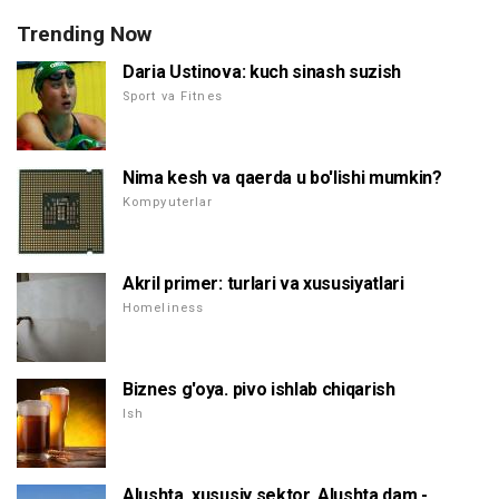
Trending Now
Daria Ustinova: kuch sinash suzish
Sport va Fitnes
Nima kesh va qaerda u bo'lishi mumkin?
Kompyuterlar
Akril primer: turlari va xususiyatlari
Homeliness
Biznes g'oya. pivo ishlab chiqarish
Ish
Alushta, xususiy sektor. Alushta dam -