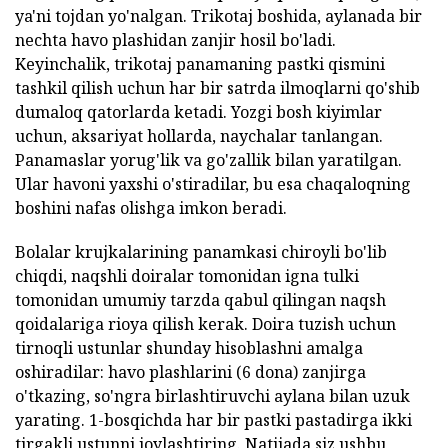
ya'ni tojdan yo'nalgan. Trikotaj boshida, aylanada bir
nechta havo plashidan zanjir hosil bo'ladi.
Keyinchalik, trikotaj panamaning pastki qismini
tashkil qilish uchun har bir satrda ilmoqlarni qo'shib
dumaloq qatorlarda ketadi. Yozgi bosh kiyimlar
uchun, aksariyat hollarda, naychalar tanlangan.
Panamaslar yorug'lik va go'zallik bilan yaratilgan.
Ular havoni yaxshi o'stiradilar, bu esa chaqaloqning
boshini nafas olishga imkon beradi.
Bolalar krujkalarining panamkasi chiroyli bo'lib
chiqdi, naqshli doiralar tomonidan igna tulki
tomonidan umumiy tarzda qabul qilingan naqsh
qoidalariga rioya qilish kerak. Doira tuzish uchun
tirnoqli ustunlar shunday hisoblashni amalga
oshiradilar: havo plashlarini (6 dona) zanjirga
o'tkazing, so'ngra birlashtiruvchi aylana bilan uzuk
yarating. 1-bosqichda har bir pastki pastadirga ikki
tirgakli ustunni joylashtiring. Natijada siz ushbu