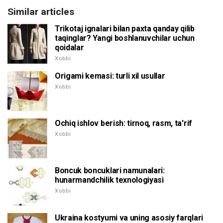
Similar articles
Trikotaj ignalari bilan paxta qanday qilib
taqinglar? Yangi boshlanuvchilar uchun
qoidalar
Xobbi
Origami kemasi: turli xil usullar
Xobbi
Ochiq ishlov berish: tirnoq, rasm, ta'rif
Xobbi
Boncuk boncuklari namunalari:
hunarmandchilik texnologiyasi
Xobbi
Ukraina kostyumi va uning asosiy farqlari