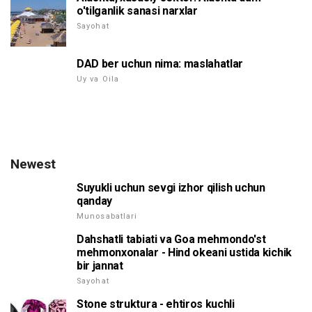
o'tilganlik sanasi narxlar
Sayohat
DAD ber uchun nima: maslahatlar
Uy va Oila
Newest
Suyukli uchun sevgi izhor qilish uchun
qanday
Munosabatlari
Dahshatli tabiati va Goa mehmondo'st
mehmonxonalar - Hind okeani ustida kichik
bir jannat
Sayohat
Stone struktura - ehtiros kuchli