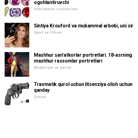
ogohlantiruvchi
Intellektual rivojlanishi
Sintiya Krouford va mukammal arbobi, uni sir
Sport va Fitnes
Mashhur san'atkorlar portretlari. 18-asrning
mashhur rassomlar portretlari
Madaniyat va san'at
Travmatik qurol uchun litsenziya olish uchun
qanday
Qonun