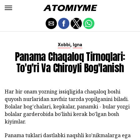
,
Xobbi
Igna
Panama Chaqaloq Tirnoqlari:
To'g'ri Va Chiroyli Bog'lanish
Har bir onam yozning issiqligida chaqaloq boshi
quyosh nurlaridan xavfsiz tarzda yopilganini biladi.
Bolalar bog'chalari, kepkalar, panamki - bular yozgi
bolalar garderobida bo'lishi kerak bo'lgan bosh
kiyimlar.
Panama tuklari dastlabki naqshli ko'nikmalarga ega