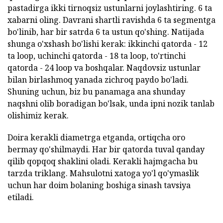
pastadirga ikki tirnoqsiz ustunlarni joylashtiring. 6 ta
xabarni oling. Davrani shartli ravishda 6 ta segmentga
bo'linib, har bir satrda 6 ta ustun qo'shing. Natijada
shunga o'xshash bo'lishi kerak: ikkinchi qatorda - 12
ta loop, uchinchi qatorda - 18 ta loop, to'rtinchi
qatorda - 24 loop va boshqalar. Naqdovsiz ustunlar
bilan birlashmoq yanada zichroq paydo bo'ladi.
Shuning uchun, biz bu panamaga ana shunday
naqshni olib boradigan bo'lsak, unda ipni nozik tanlab
olishimiz kerak.
Doira kerakli diametrga etganda, ortiqcha oro
bermay qo'shilmaydi. Har bir qatorda tuval qanday
qilib qopqoq shaklini oladi. Kerakli hajmgacha bu
tarzda triklang. Mahsulotni xatoga yo'l qo'ymaslik
uchun har doim bolaning boshiga sinash tavsiya
etiladi.