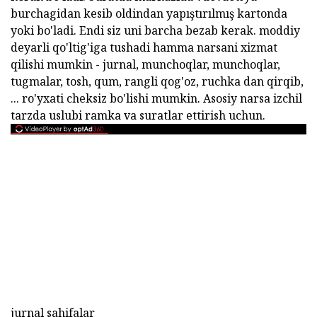
burchagidan kesib oldindan yapıştırılmış kartonda
yoki bo'ladi. Endi siz uni barcha bezab kerak. moddiy
deyarli qo'ltig'iga tushadi hamma narsani xizmat
qilishi mumkin - jurnal, munchoqlar, munchoqlar,
tugmalar, tosh, qum, rangli qog'oz, ruchka dan qirqib,
... ro'yxati cheksiz bo'lishi mumkin. Asosiy narsa izchil
tarzda uslubi ramka va suratlar ettirish uchun.
jurnal sahifalar