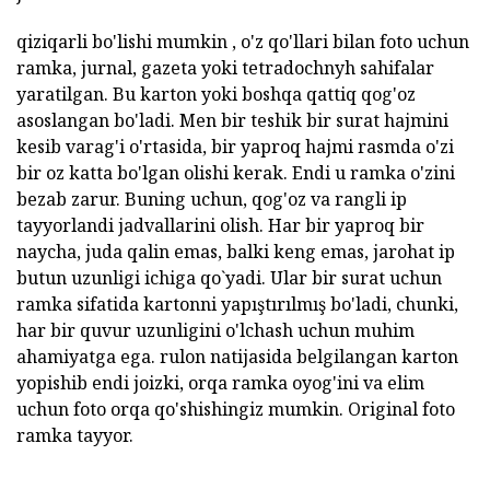
qiziqarli bo'lishi mumkin , o'z qo'llari bilan foto uchun
ramka, jurnal, gazeta yoki tetradochnyh sahifalar
yaratilgan. Bu karton yoki boshqa qattiq qog'oz
asoslangan bo'ladi. Men bir teshik bir surat hajmini
kesib varag'i o'rtasida, bir yaproq hajmi rasmda o'zi
bir oz katta bo'lgan olishi kerak. Endi u ramka o'zini
bezab zarur. Buning uchun, qog'oz va rangli ip
tayyorlandi jadvallarini olish. Har bir yaproq bir
naycha, juda qalin emas, balki keng emas, jarohat ip
butun uzunligi ichiga qo`yadi. Ular bir surat uchun
ramka sifatida kartonni yapıştırılmış bo'ladi, chunki,
har bir quvur uzunligini o'lchash uchun muhim
ahamiyatga ega. rulon natijasida belgilangan karton
yopishib endi joizki, orqa ramka oyog'ini va elim
uchun foto orqa qo'shishingiz mumkin. Original foto
ramka tayyor.