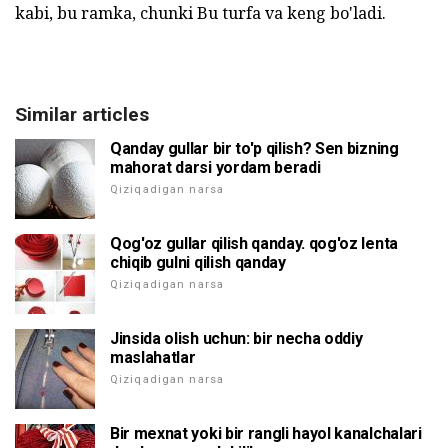
kabi, bu ramka, chunki Bu turfa va keng bo'ladi.
Similar articles
Qanday gullar bir to'p qilish? Sen bizning
mahorat darsi yordam beradi
Qiziqadigan narsa
Qog'oz gullar qilish qanday. qog'oz lenta
chiqib gulni qilish qanday
Qiziqadigan narsa
Jinsida olish uchun: bir necha oddiy
maslahatlar
Qiziqadigan narsa
Bir mexnat yoki bir rangli hayol kanalchalari