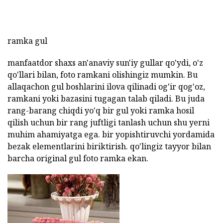
ramka gul
manfaatdor shaxs an'anaviy sun'iy gullar qo'ydi, o'z
qo'llari bilan, foto ramkani olishingiz mumkin. Bu
allaqachon gul boshlarini ilova qilinadi og'ir qog'oz,
ramkani yoki bazasini tugagan talab qiladi. Bu juda
rang-barang chiqdi yo'q bir gul yoki ramka hosil
qilish uchun bir rang juftligi tanlash uchun shu yerni
muhim ahamiyatga ega. bir yopishtiruvchi yordamida
bezak elementlarini biriktirish. qo'lingiz tayyor bilan
barcha original gul foto ramka ekan.