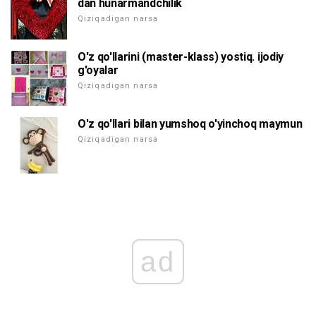
dan hunarmandchilik
Qiziqadigan narsa
O'z qo'llarini (master-klass) yostiq. ijodiy
g'oyalar
Qiziqadigan narsa
O'z qo'llari bilan yumshoq o'yinchoq maymun
Qiziqadigan narsa
ad