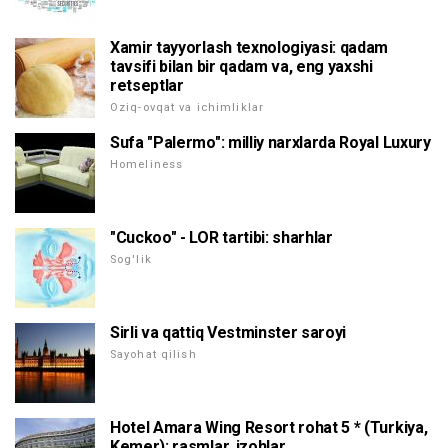
Xamir tayyorlash texnologiyasi: qadam
tavsifi bilan bir qadam va, eng yaxshi
retseptlar
Oziq-ovqat va ichimliklar
Sufa "Palermo": milliy narxlarda Royal Luxury
Homeliness
"Cuckoo" - LOR tartibi: sharhlar
Sog'lik
Sirli va qattiq Vestminster saroyi
Sayohat qilish
Hotel Amara Wing Resort rohat 5 * (Turkiya,
Kemer): rasmlar, izohlar