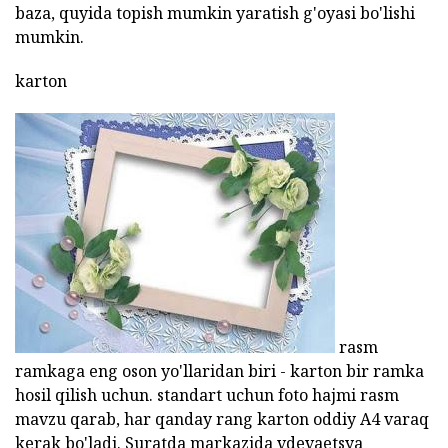
baza, quyida topish mumkin yaratish g'oyasi bo'lishi
mumkin.
karton
rasm
ramkaga eng oson yo'llaridan biri - karton bir ramka
hosil qilish uchun. standart uchun foto hajmi rasm
mavzu qarab, har qanday rang karton oddiy A4 varaq
kerak bo'ladi. Suratda markazida vdevaetsya