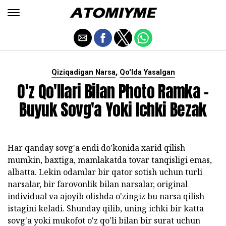
,
Qiziqadigan Narsa
Qo'lda Yasalgan
O'z Qo'llari Bilan Photo Ramka -
Buyuk Sovg'a Yoki Ichki Bezak
Har qanday sovg'a endi do'konida xarid qilish
mumkin, baxtiga, mamlakatda tovar tanqisligi emas,
albatta. Lekin odamlar bir qator sotish uchun turli
narsalar, bir farovonlik bilan narsalar, original
individual va ajoyib olishda o'zingiz bu narsa qilish
istagini keladi. Shunday qilib, uning ichki bir katta
sovg'a yoki mukofot o'z qo'li bilan bir surat uchun