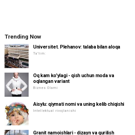
Trending Now
Universitet. Plehanov: talaba bilan aloqa
Ta'lim:
Oq kam ko'ylagi - qish uchun moda va
oqlangan variant
Biznes Olami
Aisylu: qiymati nomi va uning kelib chiqishi
Intellektual rivojlanishi
Granit namoishlari - dizayn va qurilish