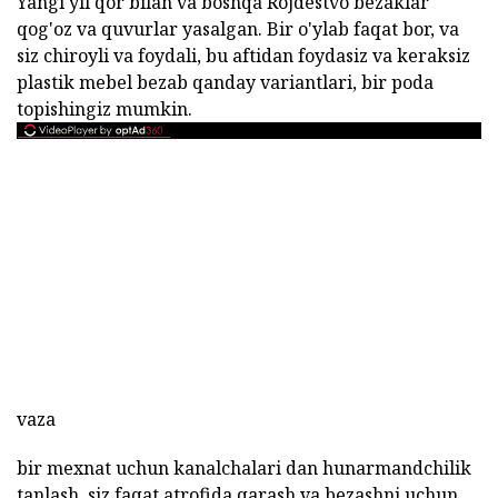
Yangi yil qor bilan va boshqa Rojdestvo bezaklar
qog'oz va quvurlar yasalgan. Bir o'ylab faqat bor, va
siz chiroyli va foydali, bu aftidan foydasiz va keraksiz
plastik mebel bezab qanday variantlari, bir poda
topishingiz mumkin.
vaza
bir mexnat uchun kanalchalari dan hunarmandchilik
tanlash, siz faqat atrofida qarash va bezashni uchun