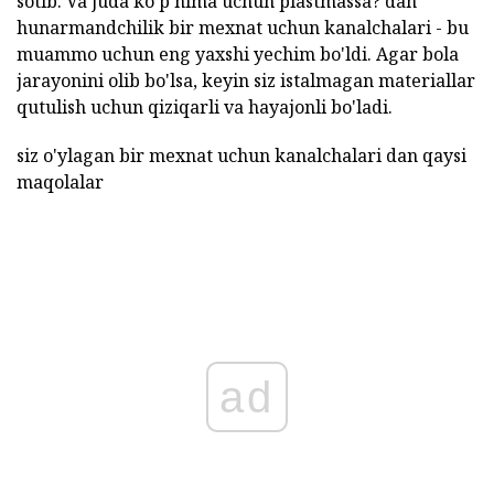
sotib. Va juda ko'p nima uchun plastmassa? dan
hunarmandchilik bir mexnat uchun kanalchalari - bu
muammo uchun eng yaxshi yechim bo'ldi. Agar bola
jarayonini olib bo'lsa, keyin siz istalmagan materiallar
qutulish uchun qiziqarli va hayajonli bo'ladi.
siz o'ylagan bir mexnat uchun kanalchalari dan qaysi
maqolalar
ad