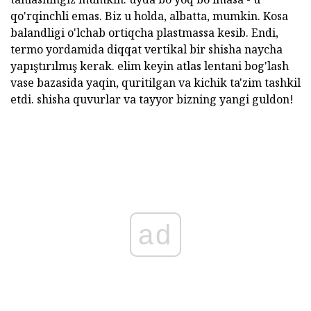
qo'rqinchli emas. Biz u holda, albatta, mumkin. Kosa
balandligi o'lchab ortiqcha plastmassa kesib. Endi,
termo yordamida diqqat vertikal bir shisha naycha
yapıştırılmış kerak. elim keyin atlas lentani bog'lash
vase bazasida yaqin, quritilgan va kichik ta'zim tashkil
etdi. shisha quvurlar va tayyor bizning yangi guldon!
ad