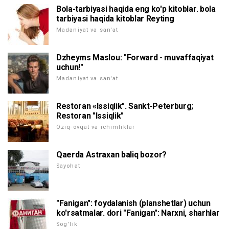
Bola-tarbiyasi haqida eng ko'p kitoblar. bola
tarbiyasi haqida kitoblar Reyting
Madaniyat va san'at
Dzheyms Maslou: "Forward - muvaffaqiyat
uchun!"
Madaniyat va san'at
Restoran «Issiqlik". Sankt-Peterburg;
Restoran "Issiqlik"
Oziq-ovqat va ichimliklar
Qaerda Astraxan baliq bozor?
Sayohat
"Fanigan": foydalanish (planshetlar) uchun
ko'rsatmalar. dori "Fanigan": Narxni, sharhlar
Sog'lik