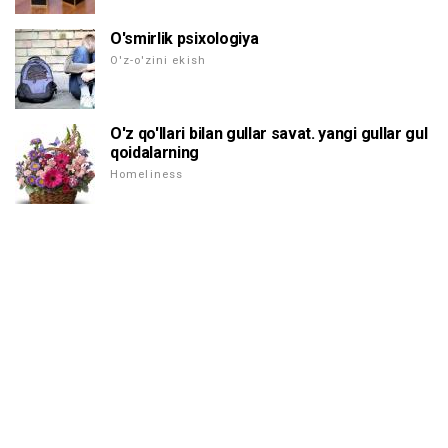
O'smirlik psixologiya
O'z-o'zini ekish
O'z qo'llari bilan gullar savat. yangi gullar gul
qoidalarning
Homeliness