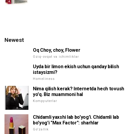
Newest
Oq Choy, choy, Flower
Oziq-ovqat va ichimliklar
Uyda bir limon ekish uchun qanday bilish
istaysizmi?
Homeliness
Nima qilish kerak? Internetda hech tovush
yo'q. Biz muammoni hal
Kompyuterlar
Chidamli yaxshi lab bo'yog'i. Chidamli lab
bo'yog'i "Max Factor": sharhlar
Go'zallik