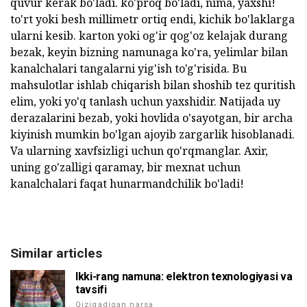
quvur kerak bo'ladi. ko'proq bo'ladi, nima, yaxshi!
to'rt yoki besh millimetr ortiq endi, kichik bo'laklarga
ularni kesib. karton yoki og'ir qog'oz kelajak durang
bezak, keyin bizning namunaga ko'ra, yelimlar bilan
kanalchalari tangalarni yig'ish to'g'risida. Bu
mahsulotlar ishlab chiqarish bilan shoshib tez quritish
elim, yoki yo'q tanlash uchun yaxshidir. Natijada uy
derazalarini bezab, yoki hovlida o'sayotgan, bir archa
kiyinish mumkin bo'lgan ajoyib zargarlik hisoblanadi.
Va ularning xavfsizligi uchun qo'rqmanglar. Axir,
uning go'zalligi qaramay, bir mexnat uchun
kanalchalari faqat hunarmandchilik bo'ladi!
Similar articles
Ikki-rang namuna: elektron texnologiyasi va
tavsifi
Qiziqadigan narsa