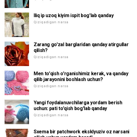
Iliq ip uzoq kiyim ispit bog'lab qanday
Qiziqadigan narsa
Zarang go'zal barglaridan qanday atirgullar
qilish?
Qiziqadigan narsa
Men to'qish o'rganishimiz kerak, va qanday
qilib jarayonini boshlash uchun?
Qiziqadigan narsa
Yangi foydalanuvchilarga yordam berish
uchun: pati to'qish bog'lab qanday
Qiziqadigan narsa
Sxema bir patchwork eksklyuziv oz narsani