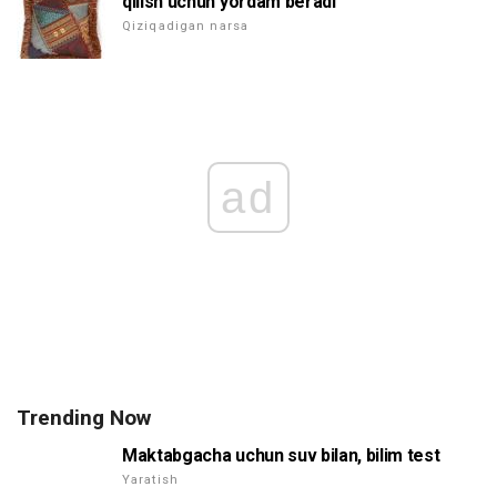
qilish uchun yordam beradi
Qiziqadigan narsa
ad
Trending Now
Maktabgacha uchun suv bilan, bilim test
Yaratish