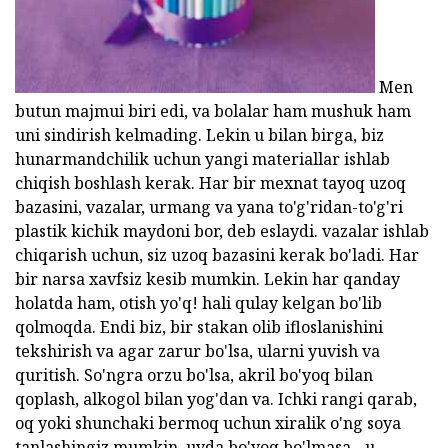
Men
butun majmui biri edi, va bolalar ham mushuk ham
uni sindirish kelmading. Lekin u bilan birga, biz
hunarmandchilik uchun yangi materiallar ishlab
chiqish boshlash kerak. Har bir mexnat tayoq uzoq
bazasini, vazalar, urmang va yana to'g'ridan-to'g'ri
plastik kichik maydoni bor, deb eslaydi. vazalar ishlab
chiqarish uchun, siz uzoq bazasini kerak bo'ladi. Har
bir narsa xavfsiz kesib mumkin. Lekin har qanday
holatda ham, otish yo'q! hali qulay kelgan bo'lib
qolmoqda. Endi biz, bir stakan olib ifloslanishini
tekshirish va agar zarur bo'lsa, ularni yuvish va
quritish. So'ngra orzu bo'lsa, akril bo'yoq bilan
qoplash, alkogol bilan yog'dan va. Ichki rangi qarab,
oq yoki shunchaki bermoq uchun xiralik o'ng soya
tanlashingiz mumkin. uyda bo'yoq bo'lmasa - u