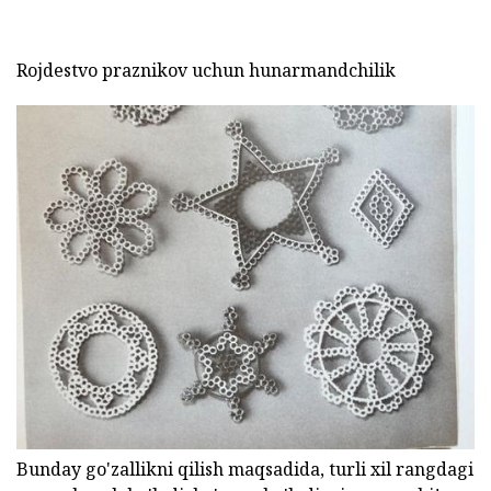
Rojdestvo praznikov uchun hunarmandchilik
Bunday go'zallikni qilish maqsadida, turli xil rangdagi