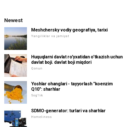
Newest
Meshchersky vodiy geografiya, tarixi
Yangiliklar va jamiyat
Huquqlarni davlat ro'yxatidan o'tkazish uchun
davlat boji. davlat boji miqdori
Qonun
Yoshlar ohanglari - tayyorlash "koenzim
Q10": sharhlar
Sog'lik
SDMO-generator: turlari va sharhlar
Homeliness