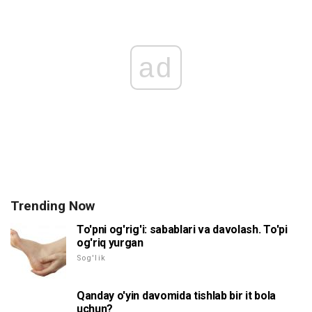
ad
Trending Now
To'pni og'rig'i: sabablari va davolash. To'pi
og'riq yurgan
Sog'lik
Qanday o'yin davomida tishlab bir it bola
uchun?