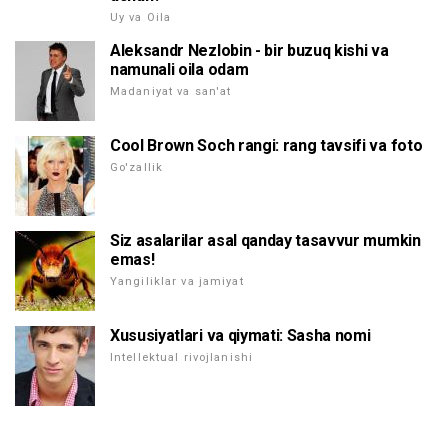
Uy va Oila
Aleksandr Nezlobin - bir buzuq kishi va
namunali oila odam
Madaniyat va san'at
Cool Brown Soch rangi: rang tavsifi va foto
Go'zallik
Siz asalarilar asal qanday tasavvur mumkin
emas!
Yangiliklar va jamiyat
Xususiyatlari va qiymati: Sasha nomi
Intellektual rivojlanishi