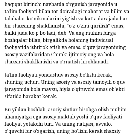
haqiqat birinchi navbatda o'rganish jarayonida u
ta'lim faoliyati bilan tor doiradagi mahorat va bilim va
talabalar ko'nikmalarini yig'ish va katta darajada har
bir shaxsning shakllanishi, "o'z-o'zini qurilish" emas,
balki juda ko'p bo'ladi, deb. Va eng muhim birga
boshqalar bilan, birgalikda bolaning individual
faoliyatida ishtirok etish va emas. o'quv jarayonining
asosiy vazifalaridan Chunki ijtimoiy ong va bola
shaxsini shakllanishi va o'rnatish hisoblanadi.
ta'lim faoliyati yondashuv asosiy bo'lishi kerak,
shuning uchun. Uning asosiy va asosiy tamoyili o'quv
jarayonida bola mavzu, hiyla o'qituvchi emas ob'ekti
sifatida harakat kerak.
Bu yildan boshlab, asosiy sinflar hisobga olish muhim
ahamiyatga ega
asosiy maktab yoshi
o'quv faoliyati -
faoliyat yetakchi turi. Va uning natijasi, avvalo,
o'quvchi bir o'zgarish, uning bo'lishi kerak shaxsiy