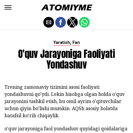
,
Yaratish
Fan
O'quv Jarayoniga Faoliyati
Yondashuv
Trening zamonaviy tizimini asosi faoliyati
yondashuvni qo'ydi. Lekin hisobga olgan holda o'quv
jarayonini tashkil etish, bu omil ayrim o'qituvchilar
uchun qiyin bo'lishi mumkin. AQSh asosiy holatda
batafsil ko'rib chiqaylik.
o'quv jarayoniga faol yondashuv quyidagi qoidalariga