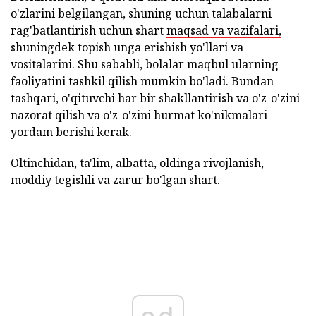
o'zlarini belgilangan, shuning uchun talabalarni
rag'batlantirish uchun shart
maqsad va vazifalari,
shuningdek topish unga erishish yo'llari va
vositalarini. Shu sababli, bolalar maqbul ularning
faoliyatini tashkil qilish mumkin bo'ladi. Bundan
tashqari, o'qituvchi har bir shakllantirish va o'z-o'zini
nazorat qilish va o'z-o'zini hurmat ko'nikmalari
yordam berishi kerak.
Oltinchidan, ta'lim, albatta, oldinga rivojlanish,
moddiy tegishli va zarur bo'lgan shart.