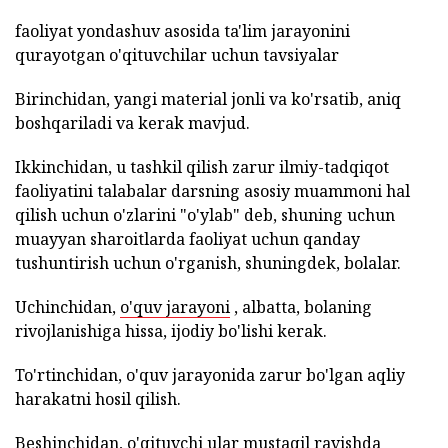
faoliyat yondashuv asosida ta'lim jarayonini
qurayotgan o'qituvchilar uchun tavsiyalar
Birinchidan, yangi material jonli va ko'rsatib, aniq
boshqariladi va kerak mavjud.
Ikkinchidan, u tashkil qilish zarur ilmiy-tadqiqot
faoliyatini talabalar darsning asosiy muammoni hal
qilish uchun o'zlarini "o'ylab" deb, shuning uchun
muayyan sharoitlarda faoliyat uchun qanday
tushuntirish uchun o'rganish, shuningdek, bolalar.
Uchinchidan,
o'quv jarayoni
, albatta, bolaning
rivojlanishiga hissa, ijodiy bo'lishi kerak.
To'rtinchidan, o'quv jarayonida zarur bo'lgan aqliy
harakatni hosil qilish.
Beshinchidan, o'qituvchi ular mustaqil ravishda