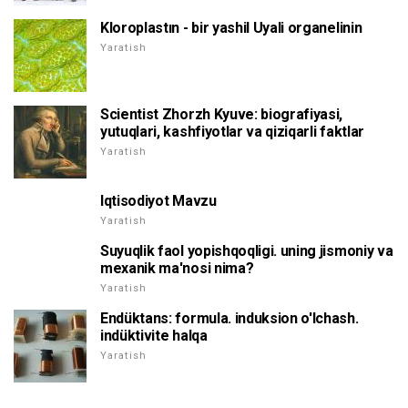
Kloroplastın - bir yashil Uyali organelinin
Yaratish
Scientist Zhorzh Kyuve: biografiyasi,
yutuqlari, kashfiyotlar va qiziqarli faktlar
Yaratish
Iqtisodiyot Mavzu
Yaratish
Suyuqlik faol yopishqoqligi. uning jismoniy va
mexanik ma'nosi nima?
Yaratish
Endüktans: formula. induksion o'lchash.
indüktivite halqa
Yaratish