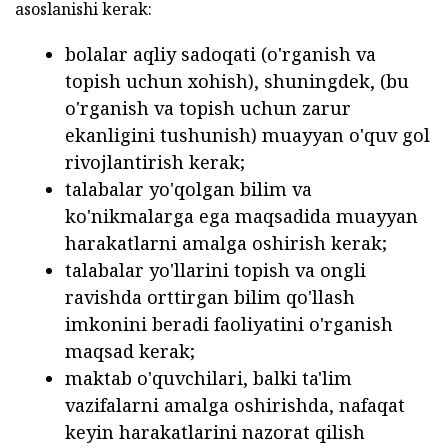
asoslanishi kerak:
bolalar aqliy sadoqati (o'rganish va
topish uchun xohish), shuningdek, (bu
o'rganish va topish uchun zarur
ekanligini tushunish) muayyan o'quv gol
rivojlantirish kerak;
talabalar yo'qolgan bilim va
ko'nikmalarga ega maqsadida muayyan
harakatlarni amalga oshirish kerak;
talabalar yo'llarini topish va ongli
ravishda orttirgan bilim qo'llash
imkonini beradi faoliyatini o'rganish
maqsad kerak;
maktab o'quvchilari, balki ta'lim
vazifalarni amalga oshirishda, nafaqat
keyin harakatlarini nazorat qilish