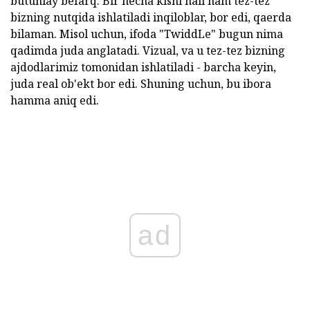
butunlay befarq. Bir necha kishi hali ham tez-tez
bizning nutqida ishlatiladi inqiloblar, bor edi, qaerda
bilaman. Misol uchun, ifoda "TwiddLe" bugun nima
qadimda juda anglatadi. Vizual, va u tez-tez bizning
ajdodlarimiz tomonidan ishlatiladi - barcha keyin,
juda real ob'ekt bor edi. Shuning uchun, bu ibora
hamma aniq edi.
ad