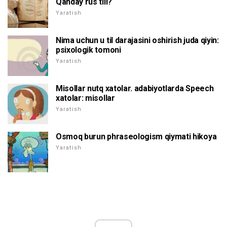
Qanday rus tili?
Yaratish
Nima uchun u til darajasini oshirish juda qiyin:
psixologik tomoni
Yaratish
Misollar nutq xatolar. adabiyotlarda Speech
xatolar: misollar
Yaratish
Osmoq burun phraseologism qiymati hikoya
Yaratish