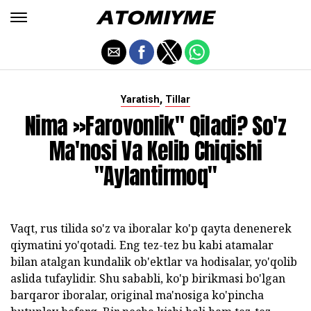
,
Yaratish
Tillar
Nima »farovonlik" Qiladi? So'z
Ma'nosi Va Kelib Chiqishi
"aylantirmoq"
Vaqt, rus tilida so'z va iboralar ko'p qayta denenerek
qiymatini yo'qotadi. Eng tez-tez bu kabi atamalar
bilan atalgan kundalik ob'ektlar va hodisalar, yo'qolib
aslida tufaylidir. Shu sababli, ko'p birikmasi bo'lgan
barqaror iboralar, original ma'nosiga ko'pincha