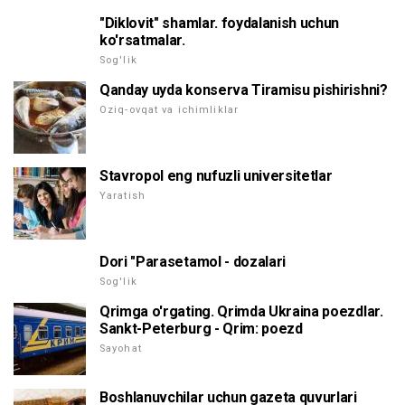
"Diklovit" shamlar. foydalanish uchun
ko'rsatmalar.
Sog'lik
Qanday uyda konserva Tiramisu pishirishni?
Oziq-ovqat va ichimliklar
Stavropol eng nufuzli universitetlar
Yaratish
Dori "Parasetamol - dozalari
Sog'lik
Qrimga o'rgating. Qrimda Ukraina poezdlar.
Sankt-Peterburg - Qrim: poezd
Sayohat
Boshlanuvchilar uchun gazeta quvurlari