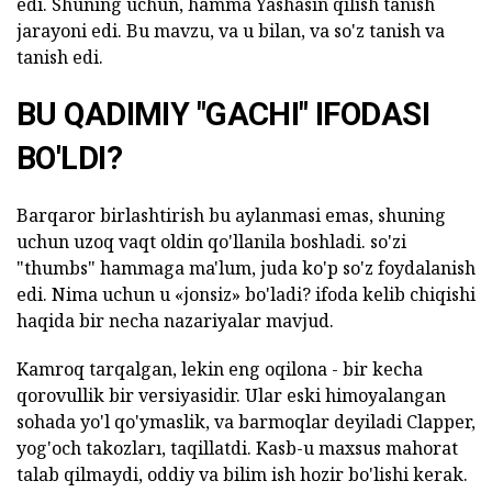
edi. Shuning uchun, hamma Yashasin qilish tanish
jarayoni edi. Bu mavzu, va u bilan, va so'z tanish va
tanish edi.
BU QADIMIY "GACHI" IFODASI
BO'LDI?
Barqaror birlashtirish bu aylanmasi emas, shuning
uchun uzoq vaqt oldin qo'llanila boshladi. so'zi
"thumbs" hammaga ma'lum, juda ko'p so'z foydalanish
edi. Nima uchun u «jonsiz» bo'ladi? ifoda kelib chiqishi
haqida bir necha nazariyalar mavjud.
Kamroq tarqalgan, lekin eng oqilona - bir kecha
qorovullik bir versiyasidir. Ular eski himoyalangan
sohada yo'l qo'ymaslik, va barmoqlar deyiladi Clapper,
yog'och takozları, taqillatdi. Kasb-u maxsus mahorat
talab qilmaydi, oddiy va bilim ish hozir bo'lishi kerak.