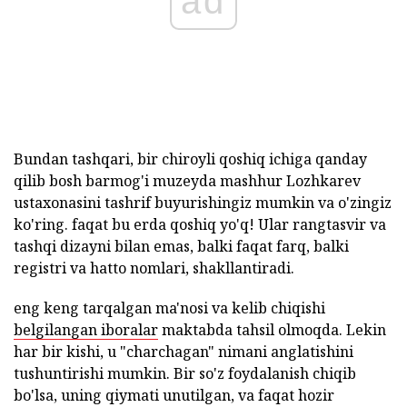
ad
Bundan tashqari, bir chiroyli qoshiq ichiga qanday
qilib bosh barmog'i muzeyda mashhur Lozhkarev
ustaxonasini tashrif buyurishingiz mumkin va o'zingiz
ko'ring. faqat bu erda qoshiq yo'q! Ular rangtasvir va
tashqi dizayni bilan emas, balki faqat farq, balki
registri va hatto nomlari, shakllantiradi.
eng keng tarqalgan ma'nosi va kelib chiqishi
belgilangan iboralar
maktabda tahsil olmoqda. Lekin
har bir kishi, u "charchagan" nimani anglatishini
tushuntirishi mumkin. Bir so'z foydalanish chiqib
bo'lsa, uning qiymati unutilgan, va faqat hozir