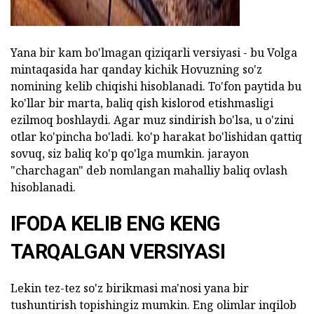
Yana bir kam bo'lmagan qiziqarli versiyasi - bu Volga
mintaqasida har qanday kichik Hovuzning so'z
nomining kelib chiqishi hisoblanadi. To'fon paytida bu
ko'llar bir marta, baliq qish kislorod etishmasligi
ezilmoq boshlaydi. Agar muz sindirish bo'lsa, u o'zini
otlar ko'pincha bo'ladi. ko'p harakat bo'lishidan qattiq
sovuq, siz baliq ko'p qo'lga mumkin. jarayon
"charchagan" deb nomlangan mahalliy baliq ovlash
hisoblanadi.
IFODA KELIB ENG KENG
TARQALGAN VERSIYASI
Lekin tez-tez so'z birikmasi ma'nosi yana bir
tushuntirish topishingiz mumkin. Eng olimlar inqilob