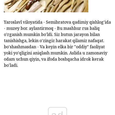
Yaroslavl viloyatida - Semibratova qadimiy qishlog'ida
- muzey bor. aylantirmoq - Bu mashhur rus baliq
o'rganish mumkin bo'ldi. Siz butun jarayon bilan
tanishishga, lekin o'zingiz harakat qilamiz nafaqat.
bo'shashmasdan - Va keyin elka bir "oddiy" faoliyat
yoki yo'qligini aniqlash mumkin. Aslida u zamonaviy
odam uchun qiyin, va ifoda boshqacha idrok kerak
bo'ladi.