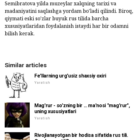
Semibratova yilda muzeylar xalqning tarixi va
madaniyatini saqlashga yordam bo'ladi qilindi. Biroq,
qiymati eski so'zlar buyuk rus tilida barcha
xususiyatlaridan foydalanish istaydi har bir odamni
bilish kerak.
Similar articles
Fe'llarning urg'usiz shaxsiy oxiri
Yaratish
Mag'rur - so'zning bir ... ma'nosi "mag'rur",
uning xususiyatlari
Yaratish
Rivojlanayotgan bir hodisa sifatida rus tili.