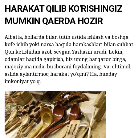
HARAKAT QILIB KO'RISHINGIZ
MUMKIN QAERDA HOZIR
Albatta, hollarda bilan tutib ustida ishlash va boshqa
kofe ichib yoki narsa haqida hamkasblari bilan suhbat
Qon ketishidan azob sevgan Yashasin uradi. Lekin,
odamlar haqida gapirish, biz uning barqaror birga,
majoziy ma'noda, bu iborani foydalaning. Va, ehtimol,
aslida aylantirmoq harakat yo'qmi? Ha, bunday
imkoniyat yo'q.