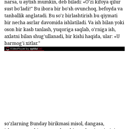
narsa, u aytish mumkin, deb biladi: «O'zi kifoya qilur
sust bo'ladi!" Bu ibora bir bo'sh ovunchoq, befoyda va
tanballik anglatadi. Bu so'z birlashtirish bu qiymati
bir necha asrlar davomida ishlatiladi. Va ish bilan yoki
oson bir kasb tanlash, yuqoriga saqlab, o'rniga ish,
axlatni bilan shug'ullanadi, bir kishi haqida, ular: «U
barmog'i xitlar."
so'zlarning Bunday birikmasi misol, dangasa,