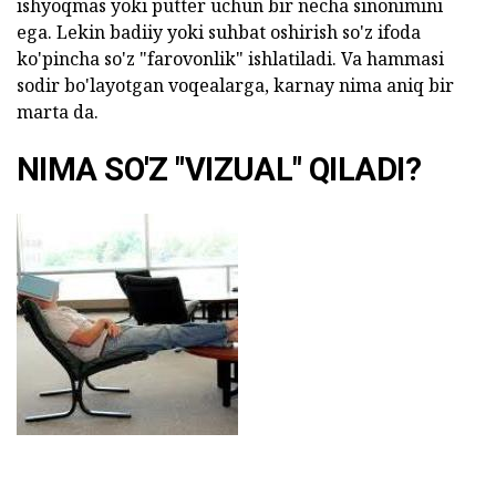
ishyoqmas yoki putter uchun bir necha sinonimini
ega. Lekin badiiy yoki suhbat oshirish so'z ifoda
ko'pincha so'z "farovonlik" ishlatiladi. Va hammasi
sodir bo'layotgan voqealarga, karnay nima aniq bir
marta da.
NIMA SO'Z "VIZUAL" QILADI?