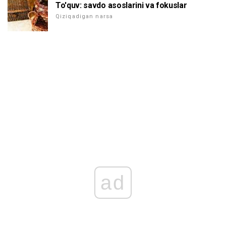
To'quv: savdo asoslarini va fokuslar
Qiziqadigan narsa
ad