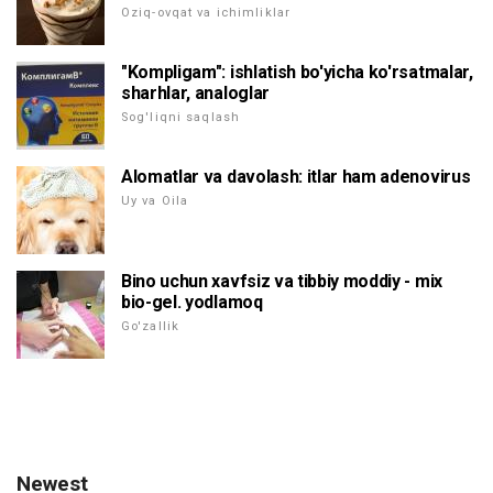
Oziq-ovqat va ichimliklar
"Kompligam": ishlatish bo'yicha ko'rsatmalar,
sharhlar, analoglar
Sog'liqni saqlash
Alomatlar va davolash: itlar ham adenovirus
Uy va Oila
Bino uchun xavfsiz va tibbiy moddiy - mix
bio-gel. yodlamoq
Go'zallik
Newest