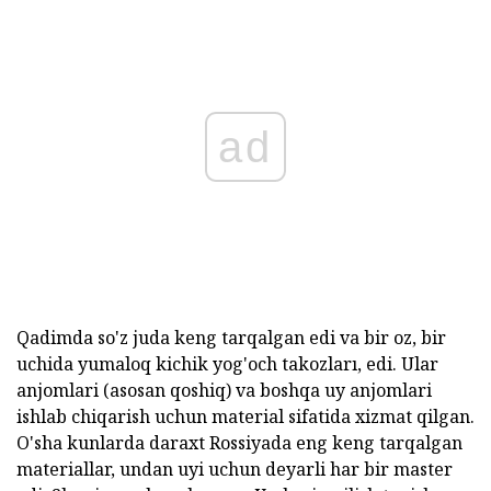
ad
Qadimda so'z juda keng tarqalgan edi va bir oz, bir
uchida yumaloq kichik yog'och takozları, edi. Ular
anjomlari (asosan qoshiq) va boshqa uy anjomlari
ishlab chiqarish uchun material sifatida xizmat qilgan.
O'sha kunlarda daraxt Rossiyada eng keng tarqalgan
materiallar, undan uyi uchun deyarli har bir master