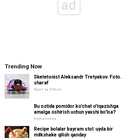
ad
Trending Now
Skeletonist Aleksandr Tretyakov. Foto.
sharaf
Sport va Fitnes
Bu ostida pomidor ko'chat o'tqazishga
amalga oshirish uchun yaxshi bo'lsa?
Homeliness
Recipe bolalar bayram stol: uyda bir
milkshake qilish qanday