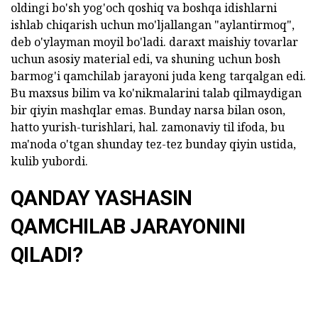
oldingi bo'sh yog'och qoshiq va boshqa idishlarni
ishlab chiqarish uchun mo'ljallangan "aylantirmoq",
deb o'ylayman moyil bo'ladi. daraxt maishiy tovarlar
uchun asosiy material edi, va shuning uchun bosh
barmog'i qamchilab jarayoni juda keng tarqalgan edi.
Bu maxsus bilim va ko'nikmalarini talab qilmaydigan
bir qiyin mashqlar emas. Bunday narsa bilan oson,
hatto yurish-turishlari, hal. zamonaviy til ifoda, bu
ma'noda o'tgan shunday tez-tez bunday qiyin ustida,
kulib yubordi.
QANDAY YASHASIN
QAMCHILAB JARAYONINI
QILADI?