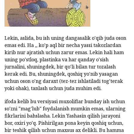
Lekin, aslida, bu ish uning dangasalik o'qib juda oson
emas edi. Ha ,, ko'p aql bir necha yassi takozlardan
kirib nur ajratish uchun zarur emas. Lekin hali ham
uning po'stloq, plastinka va har qanday o'sish
jurnalini, shuningdek, bir qo'li bilan tur tozalash
kerak edi. Bu, shuningdek, qoshiq yo'nib yasagan
uchun oson o'ng daraxt (tez-tez ishlatiladi tog'terak
yoki ohak), tanlash uchun juda muhim edi.
ifoda kelib bu versiyasi muxoliflar bunday ish uchun
so'zni "mag'lub" foydalanish mumkin emas, ularning
fikrlarini bahslasha. Lekin Yashasin qilish jarayoni
bor, oxiri yo'q. Pishirilgan pona keyin qoshiq uchun,
bir teshik qilish uchun maxsus ax delikli. Bu hamma