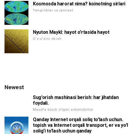
Kosmosda harorat nima? koinotning sirlari
Yangiliklar va jamiyat
Nyuton Maykl: hayot o'rtasida hayot
O'z-o'zini ekish
Newest
Sug'orish mashinasi berish: har jihatdan
foydali.
Masofa bosib o'tgan avtomobillar
Qanday Internet orqali soliq to'lash uchun.
topish va Internet orqali transport, er va yo'l
solig'i to'lash uchun qanday