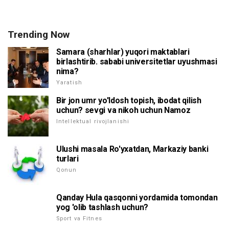
Trending Now
Samara (sharhlar) yuqori maktablari
birlashtirib. sababi universitetlar uyushmasi
nima?
Yaratish
Bir jon umr yo'ldosh topish, ibodat qilish
uchun? sevgi va nikoh uchun Namoz
Intellektual rivojlanishi
Ulushi masala Ro'yxatdan, Markaziy banki
turlari
Qonun
Qanday Hula qasqonni yordamida tomondan
yog 'olib tashlash uchun?
Sport va Fitnes