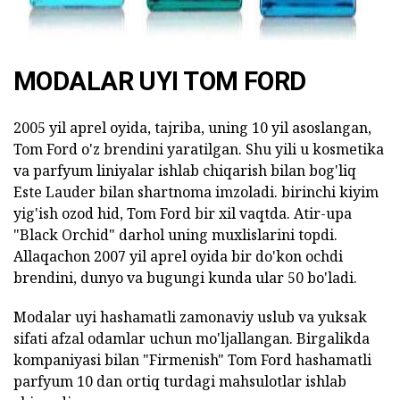
MODALAR UYI TOM FORD
2005 yil aprel oyida, tajriba, uning 10 yil asoslangan,
Tom Ford o'z brendini yaratilgan. Shu yili u kosmetika
va parfyum liniyalar ishlab chiqarish bilan bog'liq
Este Lauder bilan shartnoma imzoladi. birinchi kiyim
yig'ish ozod hid, Tom Ford bir xil vaqtda. Atir-upa
"Black Orchid" darhol uning muxlislarini topdi.
Allaqachon 2007 yil aprel oyida bir do'kon ochdi
brendini, dunyo va bugungi kunda ular 50 bo'ladi.
Modalar uyi hashamatli zamonaviy uslub va yuksak
sifati afzal odamlar uchun mo'ljallangan. Birgalikda
kompaniyasi bilan "Firmenish" Tom Ford hashamatli
parfyum 10 dan ortiq turdagi mahsulotlar ishlab