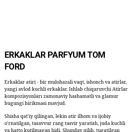
ERKAKLAR PARFYUM TOM
FORD
Erkaklar atiri - bir mulohazali vaqt, ishonch va atirlar,
yangi avlod kuchli erkaklar. Ishlab chiqaruvchi Atirlar
kompozisyonları zamonaviy hashamatli va glamur
bugungi birikmasi mavjud.
Shisha qat'iy qilingan, lekin atir ilhom va ijobiy
o'rnatilgan, tasavvur rang tasvir yaratish, juda kuchli
va hatto kutilmagan hidi. Shunday qilib, tugatilgan