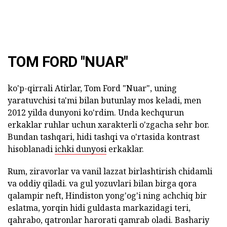
TOM FORD "NUAR"
ko'p-qirrali Atirlar, Tom Ford "Nuar", uning
yaratuvchisi ta'mi bilan butunlay mos keladi, men
2012 yilda dunyoni ko'rdim. Unda kechqurun
erkaklar ruhlar uchun xarakterli o'zgacha sehr bor.
Bundan tashqari, hidi tashqi va o'rtasida kontrast
hisoblanadi
ichki dunyosi
erkaklar.
Rum, ziravorlar va vanil lazzat birlashtirish chidamli
va oddiy qiladi. va gul yozuvlari bilan birga qora
qalampir neft, Hindiston yong'og'i ning achchiq bir
eslatma, yorqin hidi guldasta markazidagi teri,
qahrabo, qatronlar harorati qamrab oladi. Bashariy