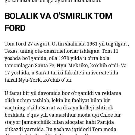
go'zal insonlar biriga aylandi hisoblanadi.
BOLALIK VA O'SMIRLIK TOM
FORD
Tom Ford 27 avgust, Ostin shahrida 1961 yil tug'ilgan ,
Texas, uning ota-onasi rieltorlar ishlagan. Tom 11
yoshda bo'lganida, oila 1979 yilda u o'rta bola
tamomlagan Santa Fe, Nyu-Meksiko, ko'chib o'tdi. Va
17 yoshida, u San'at tarixi fakulteti universitetida
tahsil Nyu-York, ko'chib o'tdi.
U faqat bir yil davomida bor o'rganildi va reklama
olish uchun tashlab, lekin bu faoliyat bilan bir
vaqtning o'zida San'at va dizayn kolleji ishtirok
boshladi. o'quv yili va mashhur moda uyi Chloe bir
stajyor Jamoatchilik bilan aloqalar kabi Parijda
o'tkazdi yarmida. Bu yosh va iqtidorli Tom moda