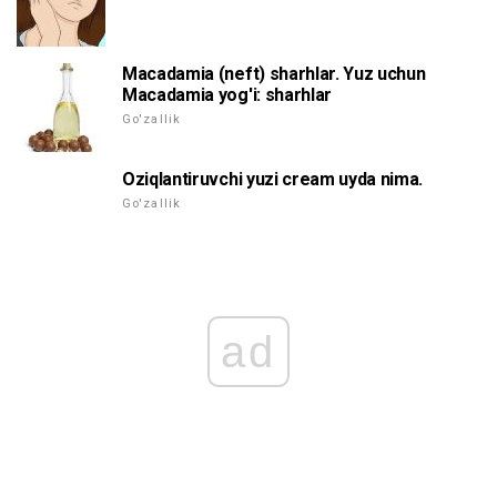
Macadamia (neft) sharhlar. Yuz uchun
Macadamia yog'i: sharhlar
Go'zallik
Oziqlantiruvchi yuzi cream uyda nima.
Go'zallik
ad