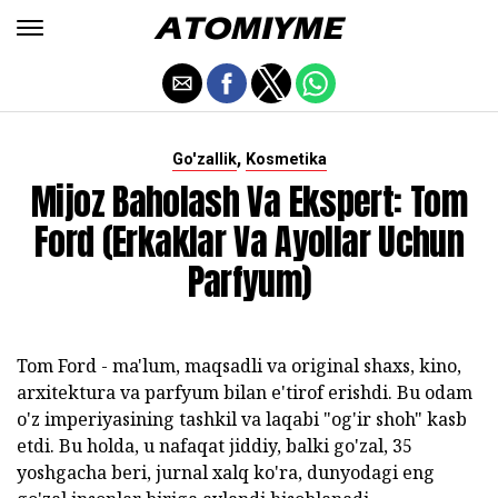
,
Go'zallik
Kosmetika
Mijoz Baholash Va Ekspert: Tom
Ford (erkaklar Va Ayollar Uchun
Parfyum)
Tom Ford - ma'lum, maqsadli va original shaxs, kino,
arxitektura va parfyum bilan e'tirof erishdi. Bu odam
o'z imperiyasining tashkil va laqabi "og'ir shoh" kasb
etdi. Bu holda, u nafaqat jiddiy, balki go'zal, 35
yoshgacha beri, jurnal xalq ko'ra, dunyodagi eng