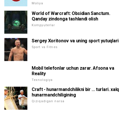
Moliya
World of Warcraft: Obsidian Sanctum.
Qanday zindonga tashlandi olish
Kompyuterlar
Sergey Xoritonov va uning sport yutuqlari
Sport va Fitnes
Mobil telefonlar uchun zarar. Afsona va
Reality
Texnologiya
Craft - hunarmandchilikni bir ... turlari. xalq
hunarmandchiligining
Qiziqadigan narsa