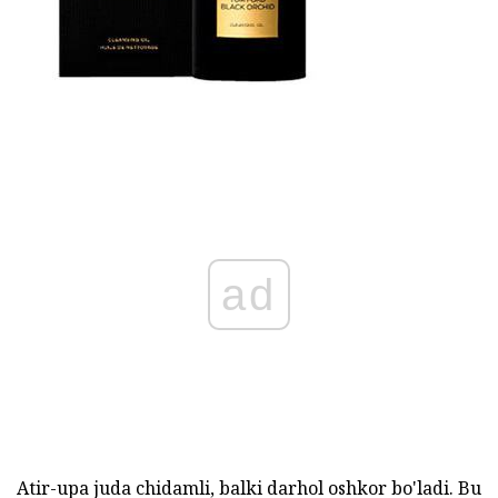
ad
Atir-upa juda chidamli, balki darhol oshkor bo'ladi. Bu