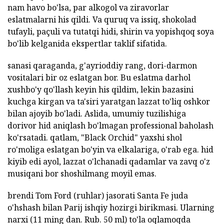
nam havo bo'lsa, par alkogol va ziravorlar
eslatmalarni his qildi. Va quruq va issiq, shokolad
tufayli, paçuli va tutatqi hidi, shirin va yopishqoq soya
bo'lib kelganida ekspertlar taklif sifatida.
sanasi qaraganda, g'ayrioddiy rang, dori-darmon
vositalari bir oz eslatgan bor. Bu eslatma darhol
xushbo'y qo'llash keyin his qildim, lekin bazasini
kuchga kirgan va ta'siri yaratgan lazzat to'liq oshkor
bilan ajoyib bo'ladi. Aslida, umumiy tuzilishiga
dorivor hid aniqlash bo'lmagan professional baholash
ko'rsatadi. qatlam, "Black Orchid" yaxshi shol
ro'moliga eslatgan bo'yin va elkalariga, o'rab ega. hid
kiyib edi ayol, lazzat o'lchanadi qadamlar va zavq o'z
musiqani bor shoshilmang moyil emas.
brendi Tom Ford (ruhlar) jasorati Santa Fe juda
o'hshash bilan Parij ishqiy hozirgi birikmasi. Ularning
narxi (11 ming dan. Rub. 50 ml) to'la oqlamoqda