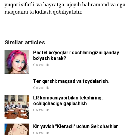
yuqori sifatli, va hayratga, ajoyib bahramand va ega
maqomini ta'kidlash qobiliyatidir.
Similar articles
Pastel bo'yoqlari: sochlaringizni qanday
bo'yash kerak?
Go'zallik
Ter qarshi: maqsad va foydalanish.
Go'zallik
LR kompaniyasi bilan tekshiring.
ochiqchasiga gaplashish
Go'zallik
Kir yuvish "Klerasil" uchun Gel: sharhlar
Go'zallik