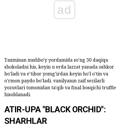
ad
Taxminan xushbo'y yordamida so'ng 30 daqiqa
shokoladni his, keyin u erda lazzat yanada oshkor
bo'ladi va e'tibor yomg'irdan keyin ho'l o'tin va
o'rmon paydo bo'ladi. vanilyanın zaif sezilarli
yozuvlari tomonidan ta'qib va final bosqichi truffle
hisoblanadi.
ATIR-UPA "BLACK ORCHID":
SHARHLAR