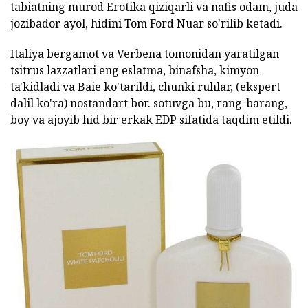
tabiatning murod Erotika qiziqarli va nafis odam, juda
jozibador ayol, hidini Tom Ford Nuar so'rilib ketadi.
Italiya bergamot va Verbena tomonidan yaratilgan
tsitrus lazzatlari eng eslatma, binafsha, kimyon
ta'kidladi va Baie ko'tarildi, chunki ruhlar, (ekspert
dalil ko'ra) nostandart bor. sotuvga bu, rang-barang,
boy va ajoyib hid bir erkak EDP sifatida taqdim etildi.