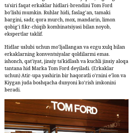
ta'siri faqat erkaklar hidlari-brendini Tom Ford
bo'lishi mumkin. Ruhlar hidi, faslag'an, tamaki
bargini, sadr, qora murch, mox, mandarin, limon
qobig'i fikr-chiqib kombinatsiyasi bilan noyob,
ekspertlar taklif.
Hidlar uslubi uchun mo'ljallangan va ezgu xulq bilan
erkaklarning konventsiyalar qoldilarmi emas.
ishonch, qat'iyat, jinsiy ta'kidlash va kuchli jinsiy aloqa
tantana hid Marka Tom Ford deyiladi. (Erkaklar
uchun) Atir-upa yashirin bir haqoratli o'rnini e'lon va
Kiygan juda boshqacha dunyoni ko'rish imkonini
beradi.