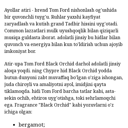
Ayollar atiri - brend Tom Ford nishonlash og'ushida
bir quvonchli tuyg'u. Ruhlar yaxshi kayfiyat
zaryadlash va kutish grand Tadbir hissini uyg'otadi.
Common lazzatlari mulk uyushqoqlik bilan qiziqarli
musiqa guldasta iborat. adolatli jinsiy bu hidlar bilan
quvonch va energiya bilan kun to'ldirish uchun ajoyib
imkoniyat bor.
Atir-upa Tom Ford Black Orchid darhol adolatli jinsiy
aloqa yoqdi. ning Chypre hid Black Orchid yodda
butun dunyoni zabt muvaffaq bo'lgan o'ziga ishongan,
juda chiroyli va amaliyotni ayol, imidjini qayta
tiklamoqda. hidi Tom Ford barcha tatlar kabi, asta-
sekin ochib, ehtiros uyg'otishga, toki sehrlamoqchi
ega. Fragrance "Black Orchid" kabi yozuvlarni o'z
ichiga olgan:
bergamot;