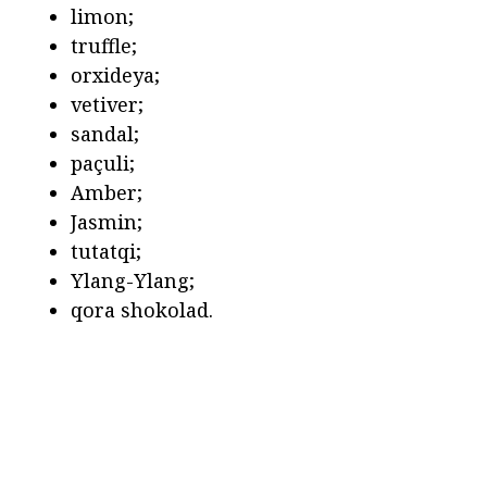
limon;
truffle;
orxideya;
vetiver;
sandal;
paçuli;
Amber;
Jasmin;
tutatqi;
Ylang-Ylang;
qora shokolad.