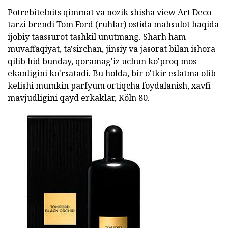
Potrebitelnits qimmat va nozik shisha view Art Deco
tarzi brendi Tom Ford (ruhlar) ostida mahsulot haqida
ijobiy taassurot tashkil unutmang. Sharh ham
muvaffaqiyat, ta'sirchan, jinsiy va jasorat bilan ishora
qilib hid bunday, qoramag'iz uchun ko'proq mos
ekanligini ko'rsatadi. Bu holda, bir o'tkir eslatma olib
kelishi mumkin parfyum ortiqcha foydalanish, xavfi
mavjudligini qayd
erkaklar, Köln
80.