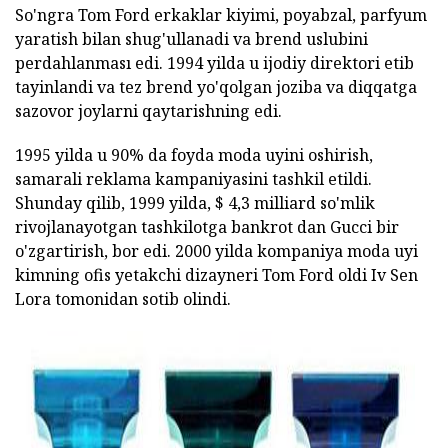
So'ngra Tom Ford erkaklar kiyimi, poyabzal, parfyum
yaratish bilan shug'ullanadi va brend uslubini
perdahlanması edi. 1994 yilda u ijodiy direktori etib
tayinlandi va tez brend yo'qolgan joziba va diqqatga
sazovor joylarni qaytarishning edi.
1995 yilda u 90% da foyda moda uyini oshirish,
samarali reklama kampaniyasini tashkil etildi.
Shunday qilib, 1999 yilda, $ 4,3 milliard so'mlik
rivojlanayotgan tashkilotga bankrot dan Gucci bir
o'zgartirish, bor edi. 2000 yilda kompaniya moda uyi
kimning ofis yetakchi dizayneri Tom Ford oldi Iv Sen
Lora tomonidan sotib olindi.