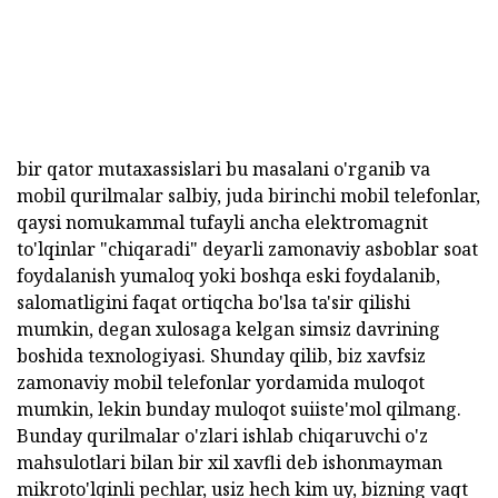
bir qator mutaxassislari bu masalani o'rganib va
mobil qurilmalar salbiy, juda birinchi mobil telefonlar,
qaysi nomukammal tufayli ancha elektromagnit
to'lqinlar "chiqaradi" deyarli zamonaviy asboblar soat
foydalanish yumaloq yoki boshqa eski foydalanib,
salomatligini faqat ortiqcha bo'lsa ta'sir qilishi
mumkin, degan xulosaga kelgan simsiz davrining
boshida texnologiyasi. Shunday qilib, biz xavfsiz
zamonaviy mobil telefonlar yordamida muloqot
mumkin, lekin bunday muloqot suiiste'mol qilmang.
Bunday qurilmalar o'zlari ishlab chiqaruvchi o'z
mahsulotlari bilan bir xil xavfli deb ishonmayman
mikroto'lqinli pechlar,
usiz hech kim uy, bizning vaqt