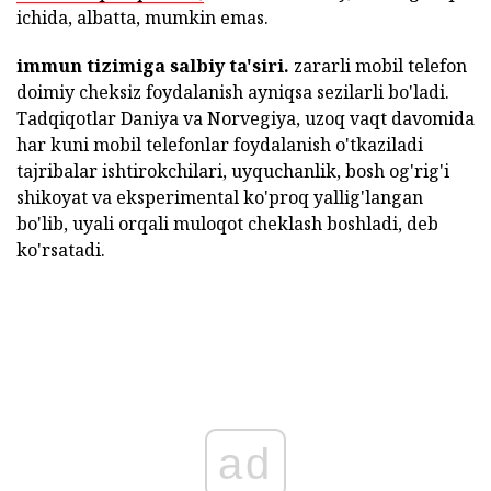
ichida, albatta, mumkin emas.
immun tizimiga salbiy ta'siri.
zararli mobil telefon
doimiy cheksiz foydalanish ayniqsa sezilarli bo'ladi.
Tadqiqotlar Daniya va Norvegiya, uzoq vaqt davomida
har kuni mobil telefonlar foydalanish o'tkaziladi
tajribalar ishtirokchilari, uyquchanlik, bosh og'rig'i
shikoyat va eksperimental ko'proq yallig'langan
bo'lib, uyali orqali muloqot cheklash boshladi, deb
ko'rsatadi.
ad