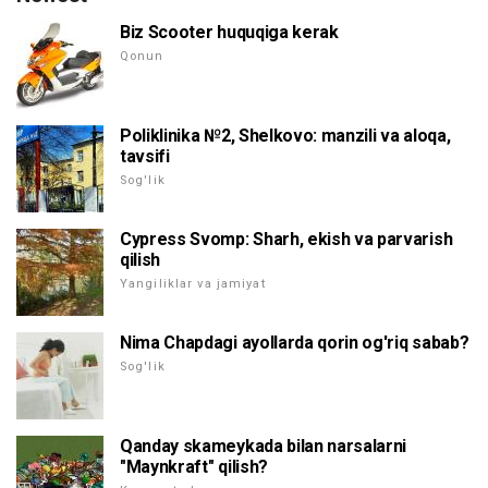
Biz Scooter huquqiga kerak
Qonun
Poliklinika №2, Shelkovo: manzili va aloqa,
tavsifi
Sog'lik
Cypress Svomp: Sharh, ekish va parvarish
qilish
Yangiliklar va jamiyat
Nima Chapdagi ayollarda qorin og'riq sabab?
Sog'lik
Qanday skameykada bilan narsalarni
"Maynkraft" qilish?