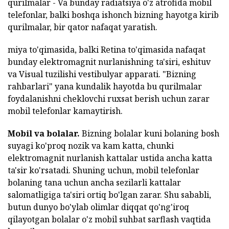
qurilmalar - Va bunday radiatsiya o'z atrofida mobil
telefonlar, balki boshqa ishonch bizning hayotga kirib
qurilmalar, bir qator nafaqat yaratish.
miya to'qimasida, balki Retina to'qimasida nafaqat
bunday elektromagnit nurlanishning ta'siri, eshituv
va Visual tuzilishi vestibulyar apparati. "Bizning
rahbarlari" yana kundalik hayotda bu qurilmalar
foydalanishni cheklovchi ruxsat berish uchun zarar
mobil telefonlar kamaytirish.
Mobil va bolalar.
Bizning bolalar kuni bolaning bosh
suyagi ko'proq nozik va kam katta, chunki
elektromagnit nurlanish kattalar ustida ancha katta
ta'sir ko'rsatadi. Shuning uchun, mobil telefonlar
bolaning tana uchun ancha sezilarli kattalar
salomatligiga ta'siri ortiq bo'lgan zarar. Shu sababli,
butun dunyo bo'ylab olimlar diqqat qo'ng'iroq
qilayotgan bolalar o'z mobil suhbat sarflash vaqtida