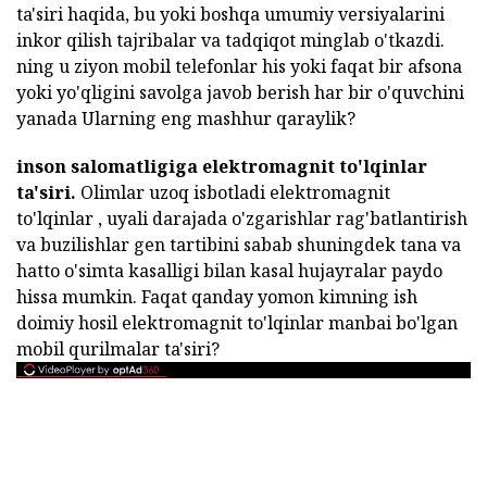
ta'siri haqida, bu yoki boshqa umumiy versiyalarini
inkor qilish tajribalar va tadqiqot minglab o'tkazdi.
ning u ziyon mobil telefonlar his yoki faqat bir afsona
yoki yo'qligini savolga javob berish har bir o'quvchini
yanada Ularning eng mashhur qaraylik?
inson salomatligiga elektromagnit to'lqinlar
ta'siri.
Olimlar uzoq isbotladi elektromagnit
to'lqinlar , uyali darajada o'zgarishlar rag'batlantirish
va buzilishlar gen tartibini sabab shuningdek tana va
hatto o'simta kasalligi bilan kasal hujayralar paydo
hissa mumkin. Faqat qanday yomon kimning ish
doimiy hosil elektromagnit to'lqinlar manbai bo'lgan
mobil qurilmalar ta'siri?