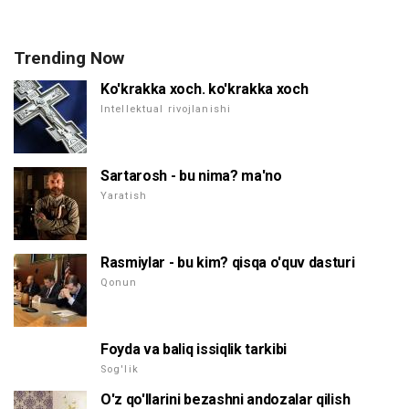
Trending Now
Ko'krakka xoch. ko'krakka xoch
Intellektual rivojlanishi
Sartarosh - bu nima? ma'no
Yaratish
Rasmiylar - bu kim? qisqa o'quv dasturi
Qonun
Foyda va baliq issiqlik tarkibi
Sog'lik
O'z qo'llarini bezashni andozalar qilish