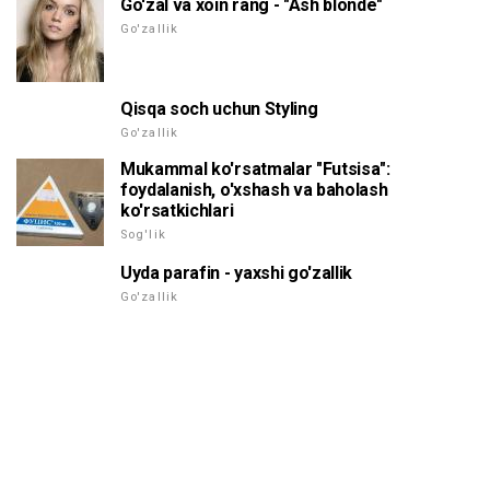
Go'zal va xoin rang - "Ash blonde"
Go'zallik
Qisqa soch uchun Styling
Go'zallik
Mukammal ko'rsatmalar "Futsisa":
foydalanish, o'xshash va baholash
ko'rsatkichlari
Sog'lik
Uyda parafin - yaxshi go'zallik
Go'zallik