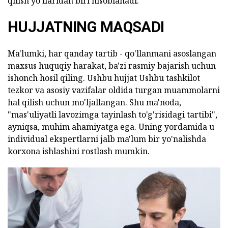
qilish yo'llaridan biri hisoblanadi.
HUJJATNING MAQSADI
Ma'lumki, har qanday tartib - qo'llanmani asoslangan
maxsus huquqiy harakat, ba'zi rasmiy bajarish uchun
ishonch hosil qiling. Ushbu hujjat Ushbu tashkilot
tezkor va asosiy vazifalar oldida turgan muammolarni
hal qilish uchun mo'ljallangan. Shu ma'noda,
"mas'uliyatli lavozimga tayinlash to'g'risidagi tartibi",
ayniqsa, muhim ahamiyatga ega. Uning yordamida u
individual ekspertlarni jalb ma'lum bir yo'nalishda
korxona ishlashini rostlash mumkin.