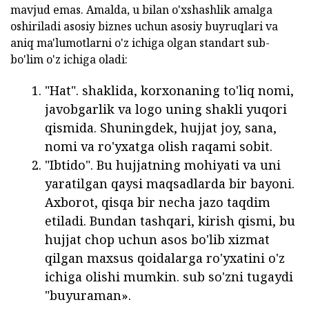
mavjud emas. Amalda, u bilan o'xshashlik amalga
oshiriladi asosiy biznes uchun asosiy buyruqlari va
aniq ma'lumotlarni o'z ichiga olgan standart sub-
bo'lim o'z ichiga oladi:
"Hat". shaklida, korxonaning to'liq nomi,
javobgarlik va logo uning shakli yuqori
qismida. Shuningdek, hujjat joy, sana,
nomi va ro'yxatga olish raqami sobit.
"Ibtido". Bu hujjatning mohiyati va uni
yaratilgan qaysi maqsadlarda bir bayoni.
Axborot, qisqa bir necha jazo taqdim
etiladi. Bundan tashqari, kirish qismi, bu
hujjat chop uchun asos bo'lib xizmat
qilgan maxsus qoidalarga ro'yxatini o'z
ichiga olishi mumkin. sub so'zni tugaydi
"buyuraman».