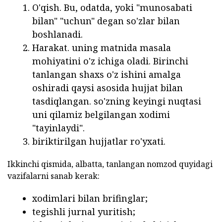
O'qish. Bu, odatda, yoki "munosabati
bilan" "uchun" degan so'zlar bilan
boshlanadi.
Harakat. uning matnida masala
mohiyatini o'z ichiga oladi. Birinchi
tanlangan shaxs o'z ishini amalga
oshiradi qaysi asosida hujjat bilan
tasdiqlangan. so'zning keyingi nuqtasi
uni qilamiz belgilangan xodimi
"tayinlaydi".
biriktirilgan hujjatlar ro'yxati.
Ikkinchi qismida, albatta, tanlangan nomzod quyidagi
vazifalarni sanab kerak:
xodimlari bilan brifinglar;
tegishli jurnal yuritish;