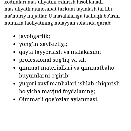
xodimlari mas'uliyatini oshirish hisoblanadi.
mas'uliyatli munosabat turkum tayinlash tartibi
ma'muriy hujjatlar.
U masalalariga taalluqli bo'lishi
mumkin faoliyatining muayyan sohasida qarab:
javobgarlik;
yong'in xavfsizligi;
qayta tayyorlash va malakasini;
professional sog'liq va sil;
qimmat materiallari va qimmatbaho
buyumlarni o'girib;
yuqori xavf manbalari ishlab chiqarish
bo'yicha mavjud foydalaning;
Qimmatli qog'ozlar aylanmasi.