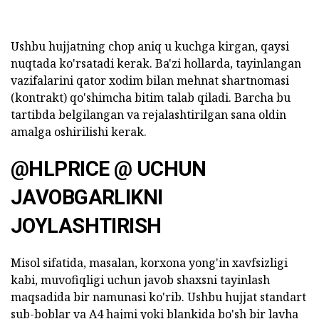
Ushbu hujjatning chop aniq u kuchga kirgan, qaysi
nuqtada ko'rsatadi kerak. Ba'zi hollarda, tayinlangan
vazifalarini qator xodim bilan mehnat shartnomasi
(kontrakt) qo'shimcha bitim talab qiladi. Barcha bu
tartibda belgilangan va rejalashtirilgan sana oldin
amalga oshirilishi kerak.
@HLPRICE @ UCHUN
JAVOBGARLIKNI
JOYLASHTIRISH
Misol sifatida, masalan, korxona yong'in xavfsizligi
kabi, muvofiqligi uchun javob shaxsni tayinlash
maqsadida bir namunasi ko'rib. Ushbu hujjat standart
sub-boblar va A4 hajmi yoki blankida bo'sh bir lavha