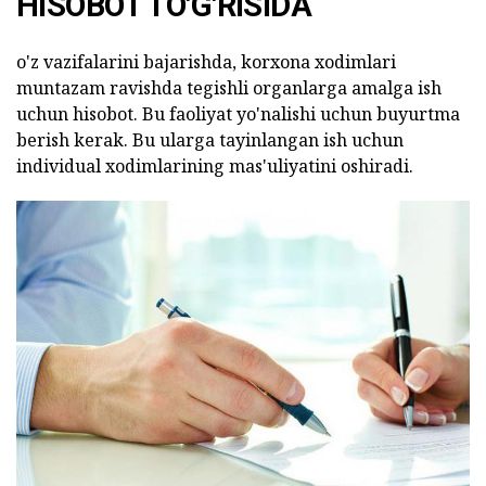
HISOBOT TO'G'RISIDA
o'z vazifalarini bajarishda, korxona xodimlari
muntazam ravishda tegishli organlarga amalga ish
uchun hisobot. Bu faoliyat yo'nalishi uchun buyurtma
berish kerak. Bu ularga tayinlangan ish uchun
individual xodimlarining mas'uliyatini oshiradi.