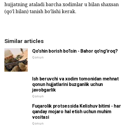
hujjatning ataladi barcha xodimlar u bilan shaxsan
(qo'l bilan) tanish bo'lishi kerak.
Similar articles
Qo'shin borish bo'lsin - Bahor qo'ng'iroq?
Qonun
Ish beruvchi va xodim tomonidan mehnat
qonun hujjatlarini buzganlik uchun
javobgarlik
Qonun
Fuqarolik protsessida Kelishuv bitimi - har
qanday mojaro hal etish uchun muhim
vositasi
Qonun