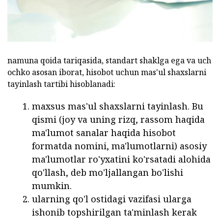
namuna qoida tariqasida, standart shaklga ega va uch
ochko asosan iborat, hisobot uchun mas'ul shaxslarni
tayinlash tartibi hisoblanadi:
maxsus mas'ul shaxslarni tayinlash. Bu
qismi (joy va uning rizq, rassom haqida
ma'lumot sanalar haqida hisobot
formatda nomini, ma'lumotlarni) asosiy
ma'lumotlar ro'yxatini ko'rsatadi alohida
qo'llash, deb mo'ljallangan bo'lishi
mumkin.
ularning qo'l ostidagi vazifasi ularga
ishonib topshirilgan ta'minlash kerak