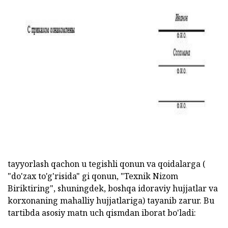
tayyorlash qachon u tegishli qonun va qoidalarga (
"do'zax to'g'risida" gi qonun, "Texnik Nizom
Biriktiring", shuningdek, boshqa idoraviy hujjatlar va
korxonaning mahalliy hujjatlariga) tayanib zarur. Bu
tartibda asosiy matn uch qismdan iborat bo'ladi: