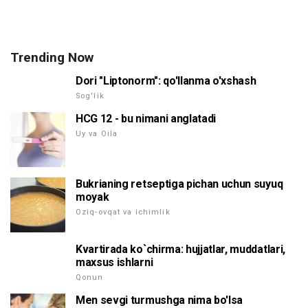
Trending Now
Dori "Liptonorm": qo'llanma o'xshash
Sog'lik
HCG 12 - bu nimani anglatadi
Uy va Oila
Bukrianing retseptiga pichan uchun suyuq
moyak
Oziq-ovqat va ichimlik
Kvartirada ko`chirma: hujjatlar, muddatlari,
maxsus ishlarni
Qonun
Men sevgi turmushga nima bo'lsa