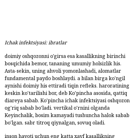
Ichak infektsiyasi: ibratlar
doimiy oshqozonni o'girsa esa kasallikning birinchi
bosqichida bemor, tananing umumiy holsizlik his.
Asta-sekin, uning ahvoli yomonlashadi, alomatlar
fundamental paydo boshlaydi. a bilan birga ko'ngil
aynishi doimiy his ettiradi tiqin refleks. haroratining
keskin ko'tarilishi bor, deb Ko'pincha asosida, qattiq
diareya sabab. Ko'pincha ichak infektsiyasi oshqozon
og'riq sabab bo'ladi. vertikal o'rnini olganda
Keyinchalik, bosim kamayadi tushuncha halok sabab
bo'lgan. sabr titroq qiynalgan, sovuq oladi.
inson hayoti uchun eng katta xavf kasallikning