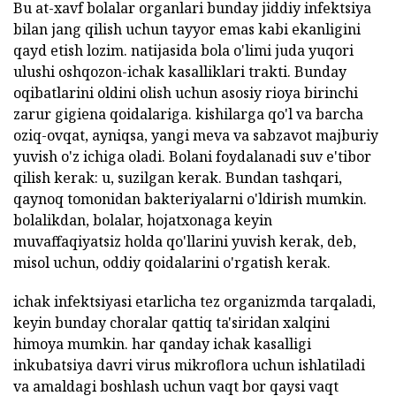
Bu at-xavf bolalar organlari bunday jiddiy infektsiya
bilan jang qilish uchun tayyor emas kabi ekanligini
qayd etish lozim. natijasida bola o'limi juda yuqori
ulushi oshqozon-ichak kasalliklari trakti. Bunday
oqibatlarini oldini olish uchun asosiy rioya birinchi
zarur gigiena qoidalariga. kishilarga qo'l va barcha
oziq-ovqat, ayniqsa, yangi meva va sabzavot majburiy
yuvish o'z ichiga oladi. Bolani foydalanadi suv e'tibor
qilish kerak: u, suzilgan kerak. Bundan tashqari,
qaynoq tomonidan bakteriyalarni o'ldirish mumkin.
bolalikdan, bolalar, hojatxonaga keyin
muvaffaqiyatsiz holda qo'llarini yuvish kerak, deb,
misol uchun, oddiy qoidalarini o'rgatish kerak.
ichak infektsiyasi etarlicha tez organizmda tarqaladi,
keyin bunday choralar qattiq ta'siridan xalqini
himoya mumkin. har qanday ichak kasalligi
inkubatsiya davri virus mikroflora uchun ishlatiladi
va amaldagi boshlash uchun vaqt bor qaysi vaqt