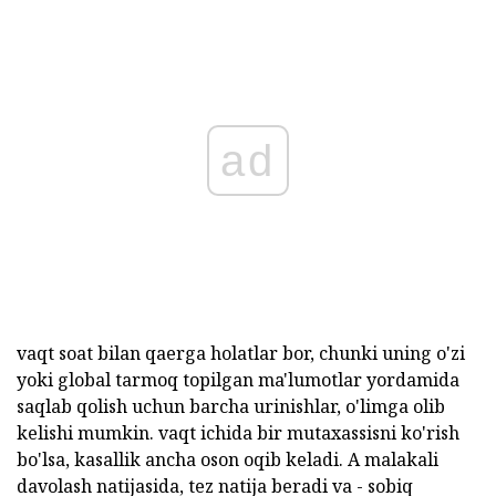
ad
vaqt soat bilan qaerga holatlar bor, chunki uning o'zi
yoki global tarmoq topilgan ma'lumotlar yordamida
saqlab qolish uchun barcha urinishlar, o'limga olib
kelishi mumkin. vaqt ichida bir mutaxassisni ko'rish
bo'lsa, kasallik ancha oson oqib keladi. A malakali
davolash natijasida, tez natija beradi va - sobiq