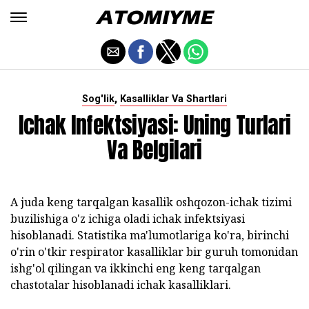
,
Sog'lik
Kasalliklar Va Shartlari
Ichak Infektsiyasi: Uning Turlari
Va Belgilari
A juda keng tarqalgan kasallik oshqozon-ichak tizimi
buzilishiga o'z ichiga oladi ichak infektsiyasi
hisoblanadi. Statistika ma'lumotlariga ko'ra, birinchi
o'rin o'tkir respirator kasalliklar bir guruh tomonidan
ishg'ol qilingan va ikkinchi eng keng tarqalgan
chastotalar hisoblanadi ichak kasalliklari.