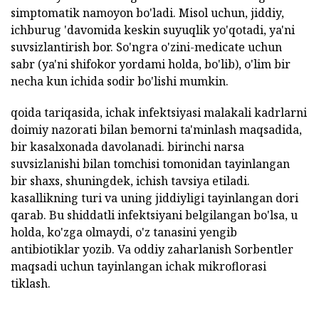
simptomatik namoyon bo'ladi. Misol uchun, jiddiy,
ichburug 'davomida keskin suyuqlik yo'qotadi, ya'ni
suvsizlantirish bor. So'ngra o'zini-medicate uchun
sabr (ya'ni shifokor yordami holda, bo'lib), o'lim bir
necha kun ichida sodir bo'lishi mumkin.
qoida tariqasida, ichak infektsiyasi malakali kadrlarni
doimiy nazorati bilan bemorni ta'minlash maqsadida,
bir kasalxonada davolanadi. birinchi narsa
suvsizlanishi bilan tomchisi tomonidan tayinlangan
bir shaxs, shuningdek, ichish tavsiya etiladi.
kasallikning turi va uning jiddiyligi tayinlangan dori
qarab. Bu shiddatli infektsiyani belgilangan bo'lsa, u
holda, ko'zga olmaydi, o'z tanasini yengib
antibiotiklar yozib. Va oddiy zaharlanish Sorbentler
maqsadi uchun tayinlangan ichak mikroflorasi
tiklash.