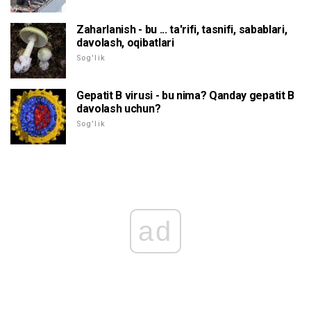
Zaharlanish - bu ... ta'rifi, tasnifi, sabablari,
davolash, oqibatlari
Sog'lik
Gepatit B virusi - bu nima? Qanday gepatit B
davolash uchun?
Sog'lik
ad