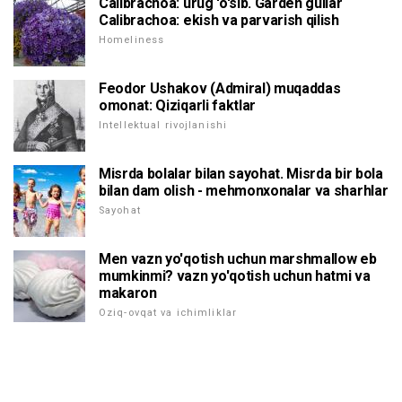
Calibrachoa: urug 'o'sib. Garden gullar
Calibrachoa: ekish va parvarish qilish
Homeliness
Feodor Ushakov (Admiral) muqaddas
omonat: Qiziqarli faktlar
Intellektual rivojlanishi
Misrda bolalar bilan sayohat. Misrda bir bola
bilan dam olish - mehmonxonalar va sharhlar
Sayohat
Men vazn yo'qotish uchun marshmallow eb
mumkinmi? vazn yo'qotish uchun hatmi va
makaron
Oziq-ovqat va ichimliklar