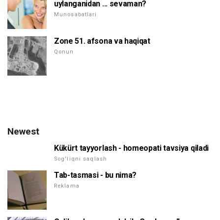
uylanganidan ... sevaman?
Munosabatlari
Zone 51. afsona va haqiqat
Qonun
Newest
Kükürt tayyorlash - homeopati tavsiya qiladi
Sog'liqni saqlash
Tab-tasmasi - bu nima?
Reklama