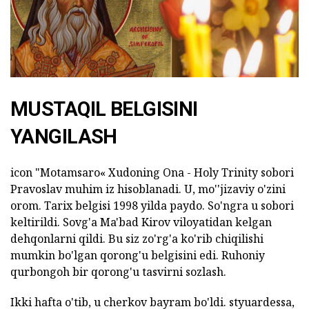
MUSTAQIL BELGISINI
YANGILASH
icon "Motamsaro« Xudoning Ona - Holy Trinity sobori
Pravoslav muhim iz hisoblanadi. U, mo''jizaviy o'zini
orom. Tarix belgisi 1998 yilda paydo. So'ngra u sobori
keltirildi. Sovg'a Ma'bad Kirov viloyatidan kelgan
dehqonlarni qildi. Bu siz zo'rg'a ko'rib chiqilishi
mumkin bo'lgan qorong'u belgisini edi. Ruhoniy
qurbongoh bir qorong'u tasvirni sozlash.
Ikki hafta o'tib, u cherkov bayram bo'ldi. styuardessa,