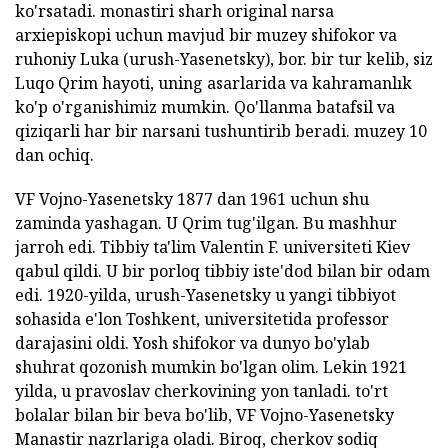
ko'rsatadi. monastiri sharh original narsa
arxiepiskopi uchun mavjud bir muzey shifokor va
ruhoniy Luka (urush-Yasenetsky), bor. bir tur kelib, siz
Luqo Qrim hayoti, uning asarlarida va kahramanlık
ko'p o'rganishimiz mumkin. Qo'llanma batafsil va
qiziqarli har bir narsani tushuntirib beradi. muzey 10
dan ochiq.
VF Vojno-Yasenetsky 1877 dan 1961 uchun shu
zaminda yashagan. U Qrim tug'ilgan. Bu mashhur
jarroh edi. Tibbiy ta'lim Valentin F. universiteti Kiev
qabul qildi. U bir porloq tibbiy iste'dod bilan bir odam
edi. 1920-yilda, urush-Yasenetsky u yangi tibbiyot
sohasida e'lon Toshkent, universitetida professor
darajasini oldi. Yosh shifokor va dunyo bo'ylab
shuhrat qozonish mumkin bo'lgan olim. Lekin 1921
yilda, u pravoslav cherkovining yon tanladi. to'rt
bolalar bilan bir beva bo'lib, VF Vojno-Yasenetsky
Manastir nazrlariga oladi. Biroq, cherkov sodiq