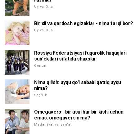
Uy va Oila
Bir xil va qardosh egizaklar - nima farqi bor?
Uy va Oila
Rossiya Federatsiyasi fuqarolik huquqlari
sub'ektlari sifatida shaxslar
Qonun
Nima qilish: uyqu qo'l sababi qattiq uyqu
nima?
Sog'lik
Omegavers - bir usul har bir kishi uchun
emas. omegavers nima?
Madaniyat va san'at