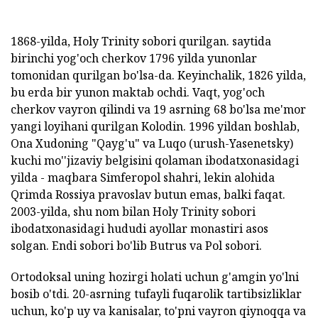
1868-yilda, Holy Trinity sobori qurilgan. saytida
birinchi yog'och cherkov 1796 yilda yunonlar
tomonidan qurilgan bo'lsa-da. Keyinchalik, 1826 yilda,
bu erda bir yunon maktab ochdi. Vaqt, yog'och
cherkov vayron qilindi va 19 asrning 68 bo'lsa me'mor
yangi loyihani qurilgan Kolodin. 1996 yildan boshlab,
Ona Xudoning "Qayg'u" va Luqo (urush-Yasenetsky)
kuchi mo''jizaviy belgisini qolaman ibodatxonasidagi
yilda - maqbara Simferopol shahri, lekin alohida
Qrimda Rossiya pravoslav butun emas, balki faqat.
2003-yilda, shu nom bilan Holy Trinity sobori
ibodatxonasidagi hududi ayollar monastiri asos
solgan. Endi sobori bo'lib Butrus va Pol sobori.
Ortodoksal uning hozirgi holati uchun g'amgin yo'lni
bosib o'tdi. 20-asrning tufayli fuqarolik tartibsizliklar
uchun, ko'p uy va kanisalar, to'pni vayron qiynoqqa va