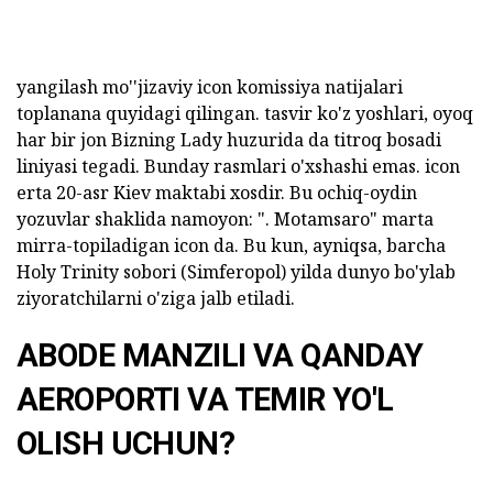
yangilash mo''jizaviy icon komissiya natijalari
toplanana quyidagi qilingan. tasvir ko'z yoshlari, oyoq
har bir jon Bizning Lady huzurida da titroq bosadi
liniyasi tegadi. Bunday rasmlari o'xshashi emas. icon
erta 20-asr Kiev maktabi xosdir. Bu ochiq-oydin
yozuvlar shaklida namoyon: ". Motamsaro" marta
mirra-topiladigan icon da. Bu kun, ayniqsa, barcha
Holy Trinity sobori (Simferopol) yilda dunyo bo'ylab
ziyoratchilarni o'ziga jalb etiladi.
ABODE MANZILI VA QANDAY
AEROPORTI VA TEMIR YO'L
OLISH UCHUN?