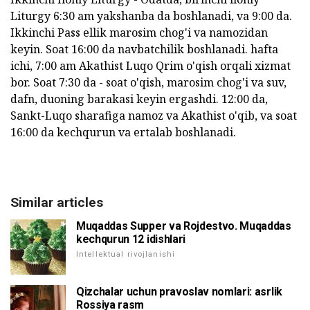
Liturgy 6:30 am yakshanba da boshlanadi, va 9:00 da.
Ikkinchi Pass ellik marosim chog'i va namozidan
keyin. Soat 16:00 da navbatchilik boshlanadi. hafta
ichi, 7:00 am Akathist Luqo Qrim o'qish orqali xizmat
bor. Soat 7:30 da - soat o'qish, marosim chog'i va suv,
dafn, duoning barakasi keyin ergashdi. 12:00 da,
Sankt-Luqo sharafiga namoz va Akathist o'qib, va soat
16:00 da kechqurun va ertalab boshlanadi.
Similar articles
Muqaddas Supper va Rojdestvo. Muqaddas
kechqurun 12 idishlari
Intellektual rivojlanishi
Qizchalar uchun pravoslav nomlari: asrlik
Rossiya rasm