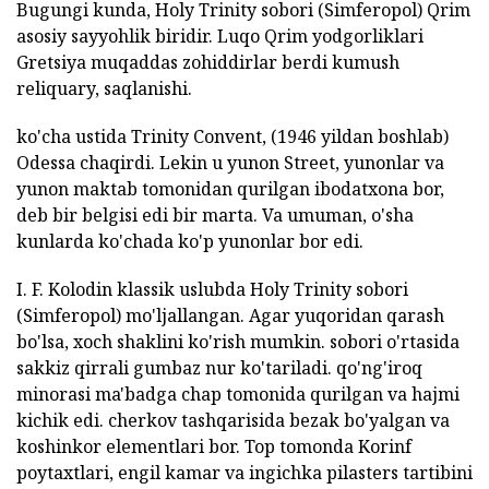
Bugungi kunda, Holy Trinity sobori (Simferopol) Qrim
asosiy sayyohlik biridir. Luqo Qrim yodgorliklari
Gretsiya muqaddas zohiddirlar berdi kumush
reliquary, saqlanishi.
ko'cha ustida Trinity Convent, (1946 yildan boshlab)
Odessa chaqirdi. Lekin u yunon Street, yunonlar va
yunon maktab tomonidan qurilgan ibodatxona bor,
deb bir belgisi edi bir marta. Va umuman, o'sha
kunlarda ko'chada ko'p yunonlar bor edi.
I. F. Kolodin klassik uslubda Holy Trinity sobori
(Simferopol) mo'ljallangan. Agar yuqoridan qarash
bo'lsa, xoch shaklini ko'rish mumkin. sobori o'rtasida
sakkiz qirrali gumbaz nur ko'tariladi. qo'ng'iroq
minorasi ma'badga chap tomonida qurilgan va hajmi
kichik edi. cherkov tashqarisida bezak bo'yalgan va
koshinkor elementlari bor. Top tomonda Korinf
poytaxtlari, engil kamar va ingichka pilasters tartibini