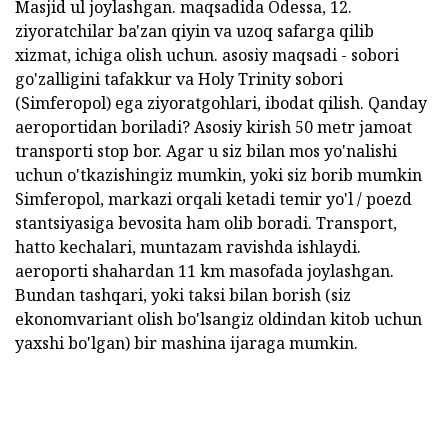
Masjid ul joylashgan. maqsadida Odessa, 12.
ziyoratchilar ba'zan qiyin va uzoq safarga qilib
xizmat, ichiga olish uchun. asosiy maqsadi - sobori
go'zalligini tafakkur va Holy Trinity sobori
(Simferopol) ega ziyoratgohlari, ibodat qilish. Qanday
aeroportidan boriladi? Asosiy kirish 50 metr jamoat
transporti stop bor. Agar u siz bilan mos yo'nalishi
uchun o'tkazishingiz mumkin, yoki siz borib mumkin
Simferopol, markazi orqali ketadi temir yo'l / poezd
stantsiyasiga bevosita ham olib boradi. Transport,
hatto kechalari, muntazam ravishda ishlaydi.
aeroporti shahardan 11 km masofada joylashgan.
Bundan tashqari, yoki taksi bilan borish (siz
ekonomvariant olish bo'lsangiz oldindan kitob uchun
yaxshi bo'lgan) bir mashina ijaraga mumkin.