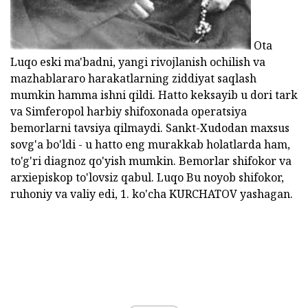
Ota
Luqo eski ma'badni, yangi rivojlanish ochilish va
mazhablararo harakatlarning ziddiyat saqlash
mumkin hamma ishni qildi. Hatto keksayib u dori tark
va Simferopol harbiy shifoxonada operatsiya
bemorlarni tavsiya qilmaydi. Sankt-Xudodan maxsus
sovg'a bo'ldi - u hatto eng murakkab holatlarda ham,
to'g'ri diagnoz qo'yish mumkin. Bemorlar shifokor va
arxiepiskop to'lovsiz qabul. Luqo Bu noyob shifokor,
ruhoniy va valiy edi, 1. ko'cha KURCHATOV yashagan.