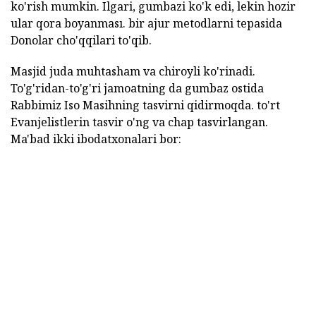
ko'rish mumkin. Ilgari, gumbazi ko'k edi, lekin hozir
ular qora boyanması. bir ajur metodlarni tepasida
Donolar cho'qqilari to'qib.
Masjid juda muhtasham va chiroyli ko'rinadi.
To'g'ridan-to'g'ri jamoatning da gumbaz ostida
Rabbimiz Iso Masihning tasvirni qidirmoqda. to'rt
Evanjelistlerin tasvir o'ng va chap tasvirlangan.
Ma'bad ikki ibodatxonalari bor: