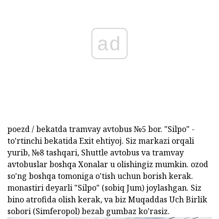
ad
poezd / bekatda tramvay avtobus №5 bor. "Silpo" -
to'rtinchi bekatida Exit ehtiyoj. Siz markazi orqali
yurib, №8 tashqari, Shuttle avtobus va tramvay
avtobuslar boshqa Xonalar u olishingiz mumkin. ozod
so'ng boshqa tomoniga o'tish uchun borish kerak.
monastiri deyarli "Silpo" (sobiq Jum) joylashgan. Siz
bino atrofida olish kerak, va biz Muqaddas Uch Birlik
sobori (Simferopol) bezab gumbaz ko'rasiz.