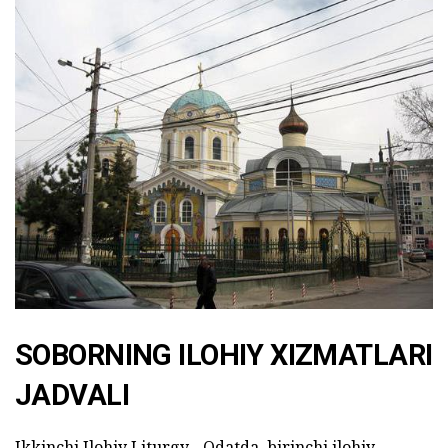
SOBORNING ILOHIY XIZMATLARI
JADVALI
Ikkinchi Ilohiy Liturgy - Odatda, birinchi ilohiy