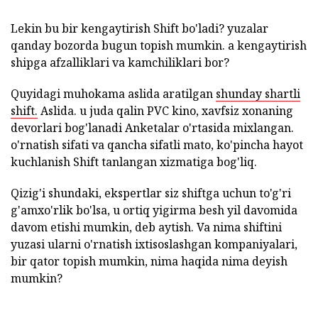
Lekin bu bir kengaytirish Shift bo'ladi? yuzalar
qanday bozorda bugun topish mumkin. a kengaytirish
shipga afzalliklari va kamchiliklari bor?
Quyidagi muhokama aslida aratilgan
shunday shartli
shift.
Aslida. u juda qalin PVC kino, xavfsiz xonaning
devorlari bog'lanadi Anketalar o'rtasida mixlangan.
o'rnatish sifati va qancha sifatli mato, ko'pincha hayot
kuchlanish Shift tanlangan xizmatiga bog'liq.
Qizig'i shundaki, ekspertlar siz shiftga uchun to'g'ri
g'amxo'rlik bo'lsa, u ortiq yigirma besh yil davomida
davom etishi mumkin, deb aytish. Va nima shiftini
yuzasi ularni o'rnatish ixtisoslashgan kompaniyalari,
bir qator topish mumkin, nima haqida nima deyish
mumkin?