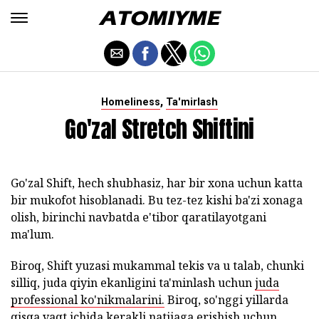
,
Homeliness
Ta'mirlash
Go'zal Stretch Shiftini
Go'zal Shift, hech shubhasiz, har bir xona uchun katta
bir mukofot hisoblanadi. Bu tez-tez kishi ba'zi xonaga
olish, birinchi navbatda e'tibor qaratilayotgani
ma'lum.
Biroq, Shift yuzasi mukammal tekis va u talab, chunki
silliq, juda qiyin ekanligini ta'minlash uchun
juda
professional ko'nikmalarini.
Biroq, so'nggi yillarda
qisqa vaqt ichida kerakli natijaga erishish uchun