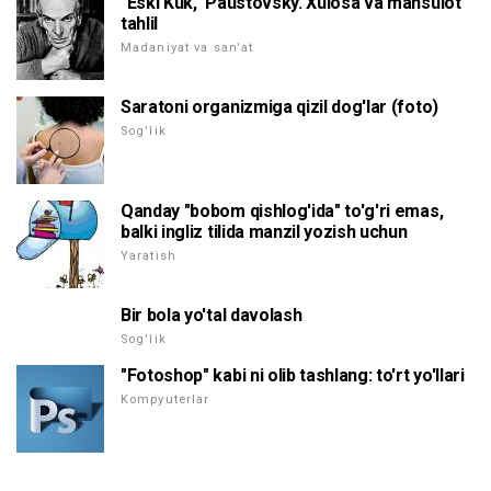
"Eski Kuk," Paustovsky. Xulosa va mahsulot
tahlil
Madaniyat va san'at
Saratoni organizmiga qizil dog'lar (foto)
Sog'lik
Qanday "bobom qishlog'ida" to'g'ri emas,
balki ingliz tilida manzil yozish uchun
Yaratish
Bir bola yo'tal davolash
Sog'lik
"Fotoshop" kabi ni olib tashlang: to'rt yo'llari
Kompyuterlar