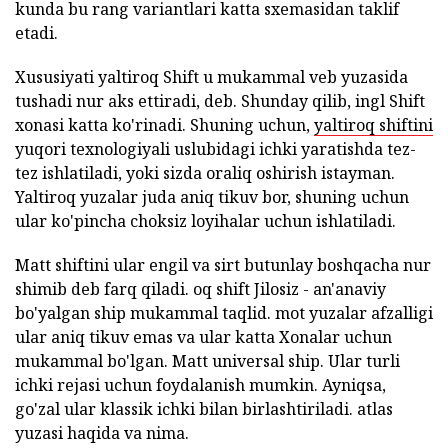
kunda bu rang variantlari katta sxemasidan taklif
etadi.
Xususiyati yaltiroq Shift u mukammal veb yuzasida
tushadi nur aks ettiradi, deb. Shunday qilib, ingl Shift
xonasi katta ko'rinadi. Shuning uchun,
yaltiroq shiftini
yuqori texnologiyali uslubidagi ichki yaratishda tez-
tez ishlatiladi, yoki sizda oraliq oshirish istayman.
Yaltiroq yuzalar juda aniq tikuv bor, shuning uchun
ular ko'pincha choksiz loyihalar uchun ishlatiladi.
Matt shiftini ular engil va sirt butunlay boshqacha nur
shimib deb farq qiladi. oq shift Jilosiz - an'anaviy
bo'yalgan ship mukammal taqlid. mot yuzalar afzalligi
ular aniq tikuv emas va ular katta Xonalar uchun
mukammal bo'lgan. Matt universal ship. Ular turli
ichki rejasi uchun foydalanish mumkin. Ayniqsa,
go'zal ular klassik ichki bilan birlashtiriladi. atlas
yuzasi haqida va nima.