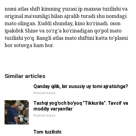
nomi atlas shift kimning yuzasi ip maxsus tuzilishi va
original ma'sumligi bilan ajralib turadi shu nomdagi
mato olingan. Xuddi shunday, kino ko'rinadi. oson
ipakdek Shine va zo'rg'a ko'rinadigan qo'pol mato
tuzilishi yo'q. Rangli atlas mato shiftini katta to'plami
bor sotuvga ham bor.
Similar articles
Qanday qilib, bir xususiy uy tomi ajratishga?
Homeliness
Tashqi yog'och bo'yoq "Tikkurila". Tavsif va
moddiy varyantlar
Homeliness
Tom tuzilishi