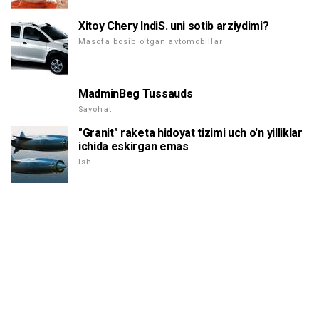
Xitoy Chery IndiS. uni sotib arziydimi?
Masofa bosib o'tgan avtomobillar
MadminBeg Tussauds
Sayohat
"Granit" raketa hidoyat tizimi uch o'n yilliklar
ichida eskirgan emas
Ish