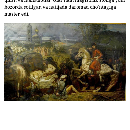
qilish va mahsulotlar. Ular ham magistrlik stoliga yoki
bozorda sotilgan va natijada daromad cho'ntagiga
master edi.