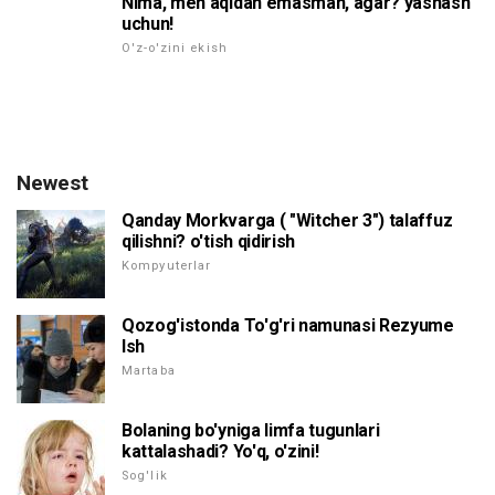
Nima, men aqldan emasman, agar? yashash
uchun!
O'z-o'zini ekish
Newest
Qanday Morkvarga ( "Witcher 3") talaffuz
qilishni? o'tish qidirish
Kompyuterlar
Qozog'istonda To'g'ri namunasi Rezyume
Ish
Martaba
Bolaning bo'yniga limfa tugunlari
kattalashadi? Yo'q, o'zini!
Sog'lik