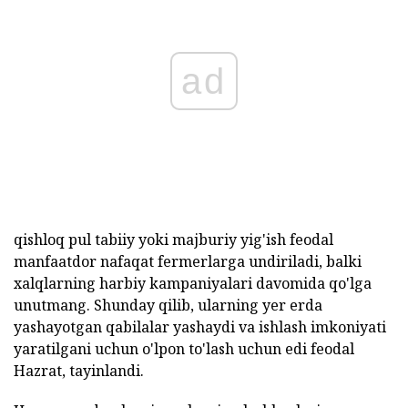
ad
qishloq pul tabiiy yoki majburiy yig'ish feodal
manfaatdor nafaqat fermerlarga undiriladi, balki
xalqlarning harbiy kampaniyalari davomida qo'lga
unutmang. Shunday qilib, ularning yer erda
yashayotgan qabilalar yashaydi va ishlash imkoniyati
yaratilgani uchun o'lpon to'lash uchun edi feodal
Hazrat, tayinlandi.