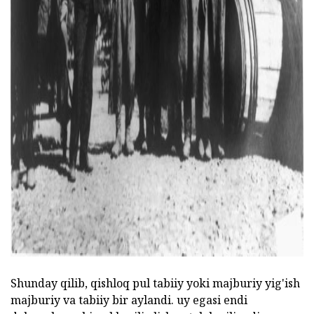
ad
Shunday qilib, qishloq pul tabiiy yoki majburiy yig'ish
majburiy va tabiiy bir aylandi. uy egasi endi