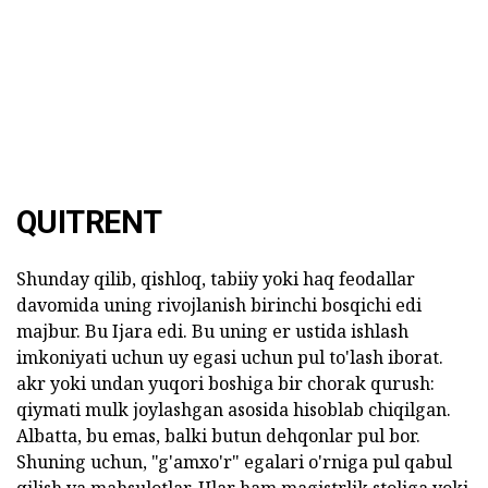
QUITRENT
Shunday qilib, qishloq, tabiiy yoki haq feodallar
davomida uning rivojlanish birinchi bosqichi edi
majbur. Bu Ijara edi. Bu uning er ustida ishlash
imkoniyati uchun uy egasi uchun pul to'lash iborat.
akr yoki undan yuqori boshiga bir chorak qurush:
qiymati mulk joylashgan asosida hisoblab chiqilgan.
Albatta, bu emas, balki butun dehqonlar pul bor.
Shuning uchun, "g'amxo'r" egalari o'rniga pul qabul