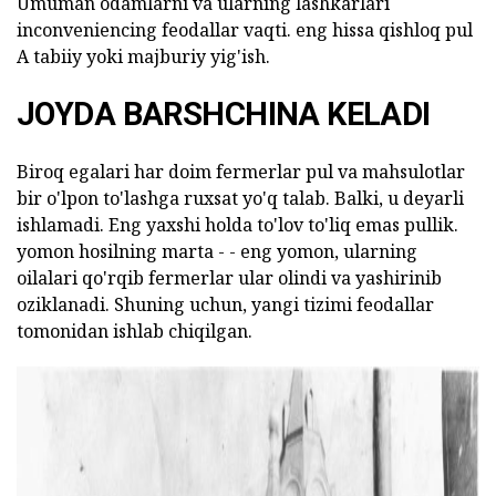
Umuman odamlarni va ularning lashkarlari
inconveniencing feodallar vaqti. eng hissa qishloq pul
A tabiiy yoki majburiy yig'ish.
JOYDA BARSHCHINA KELADI
Biroq egalari har doim fermerlar pul va mahsulotlar
bir o'lpon to'lashga ruxsat yo'q talab. Balki, u deyarli
ishlamadi. Eng yaxshi holda to'lov to'liq emas pullik.
yomon hosilning marta - - eng yomon, ularning
oilalari qo'rqib fermerlar ular olindi va yashirinib
oziklanadi. Shuning uchun, yangi tizimi feodallar
tomonidan ishlab chiqilgan.