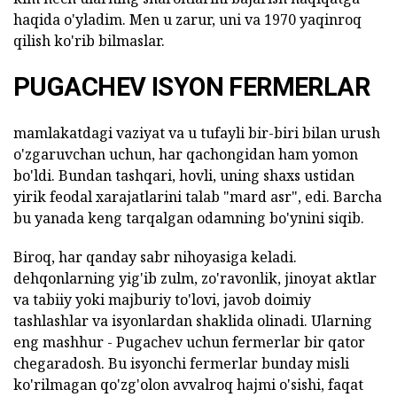
haqida o'yladim. Men u zarur, uni va 1970 yaqinroq
qilish ko'rib bilmaslar.
PUGACHEV ISYON FERMERLAR
mamlakatdagi vaziyat va u tufayli bir-biri bilan urush
o'zgaruvchan uchun, har qachongidan ham yomon
bo'ldi. Bundan tashqari, hovli, uning shaxs ustidan
yirik feodal xarajatlarini talab "mard asr", edi. Barcha
bu yanada keng tarqalgan odamning bo'ynini siqib.
Biroq, har qanday sabr nihoyasiga keladi.
dehqonlarning yig'ib zulm, zo'ravonlik, jinoyat aktlar
va tabiiy yoki majburiy to'lovi, javob doimiy
tashlashlar va isyonlardan shaklida olinadi. Ularning
eng mashhur - Pugachev uchun fermerlar bir qator
chegaradosh. Bu isyonchi fermerlar bunday misli
ko'rilmagan qo'zg'olon avvalroq hajmi o'sishi, faqat