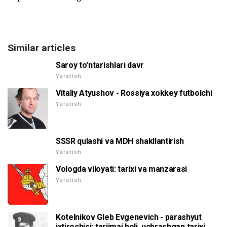
Similar articles
Saroy to'ntarishlari davr
Yaratish
Vitaliy Atyushov - Rossiya xokkey futbolchi
Yaratish
SSSR qulashi va MDH shakllantirish
Yaratish
Vologda viloyati: tarixi va manzarasi
Yaratish
Kotelnikov Gleb Evgenevich - parashyut
ixtirochisi: tarjimai holi, uchrashgan tarixi