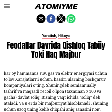
,
Yaratish
Hikoya
Feodallar Davrida Qishloq Tabiiy
Yoki Haq Majbur
har oy hammamiz suv, gaz va elektr energiyasi uchun
to'lov Xarajatlarni uchun, kassiri ularning boshqaruv
kompaniyalari o'ting. Shuningdek semiannually
tashrif va maqsadi recoil o'lpon (taxminan $ 100 va
gacha) davlat soliq. Bizning vaqt ichida "soliq" deb
ataladi. Va u erda
bir majburiyat hisoblanadi
, shuning
uchun uzoq uning kelib chiqishi aniq sanasini nom