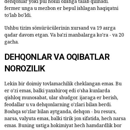
dehqonlar yoki pul hosili olishga talab qilinadi.
fermer unga u mezbon er bepul ishlagan haqiqatni
to'lab bo'ldi.
Ushbu tizim sömürücülerinin xursand va 19 asrga
qadar davom etgan. Va ba'zi manbalarga ko'ra - va 20
gacha.
DEHQONLAR VA OQIBATLAR
NOROZILIK
Lekin bir doimiy tovlamachilik cheklangan emas. Bu
er o'zi emas, balki yaxshiroq edi o'sha kunlarda
qishloq munosabat, ular shudgor. ijaraga er berish,
feodallar u va dehqonlarning o'zlari bilan berdi.
Boshqa so'zlar bilan aytganda, dehqon - bu resurs,
narsa, valyuta emas, balki tirik jon sifatida, hech narsa
emas. Buning ustiga hokimiyat hech hamdardlik bor