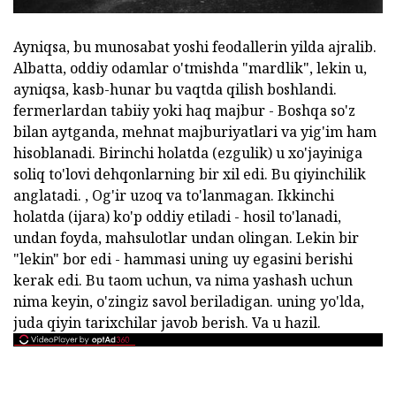
Ayniqsa, bu munosabat yoshi feodallerin yilda ajralib.
Albatta, oddiy odamlar o'tmishda "mardlik", lekin u,
ayniqsa, kasb-hunar bu vaqtda qilish boshlandi.
fermerlardan tabiiy yoki haq majbur - Boshqa so'z
bilan aytganda, mehnat majburiyatlari va yig'im ham
hisoblanadi. Birinchi holatda (ezgulik) u xo'jayiniga
soliq to'lovi dehqonlarning bir xil edi. Bu qiyinchilik
anglatadi. , Og'ir uzoq va to'lanmagan. Ikkinchi
holatda (ijara) ko'p oddiy etiladi - hosil to'lanadi,
undan foyda, mahsulotlar undan olingan. Lekin bir
"lekin" bor edi - hammasi uning uy egasini berishi
kerak edi. Bu taom uchun, va nima yashash uchun
nima keyin, o'zingiz savol beriladigan. uning yo'lda,
juda qiyin tarixchilar javob berish. Va u hazil.