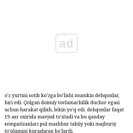
ad
o'z yurtini sotib ko'zga bo'lishi mumkin dehqonlar,
biri edi. Qolgan doimiy tovlamachilik duchor egasi
uchun harakat qilish, lekin yo'q edi. dehqonlar faqat
19-asr oxirida mavjud to'xtadi va bu qanday
sempatizanları pul mashhur tabiiy yoki majburiy
to'plamini kurashgan bo'lardi.