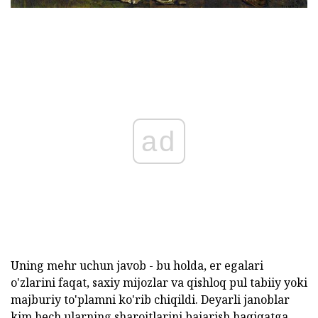
ad
Uning mehr uchun javob - bu holda, er egalari
o'zlarini faqat, saxiy mijozlar va qishloq pul tabiiy yoki
majburiy to'plamni ko'rib chiqildi. Deyarli janoblar
kim hech ularning sharoitlarini bajarish haqiqatga