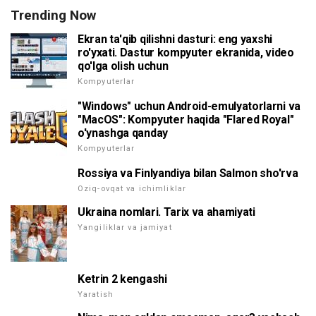
Trending Now
Ekran ta'qib qilishni dasturi: eng yaxshi
ro'yxati. Dastur kompyuter ekranida, video
qo'lga olish uchun
Kompyuterlar
"Windows" uchun Android-emulyatorlarni va
"MacOS": Kompyuter haqida "Flared Royal"
o'ynashga qanday
Kompyuterlar
Rossiya va Finlyandiya bilan Salmon sho'rva
Oziq-ovqat va ichimliklar
Ukraina nomlari. Tarix va ahamiyati
Yangiliklar va jamiyat
Ketrin 2 kengashi
Yaratish