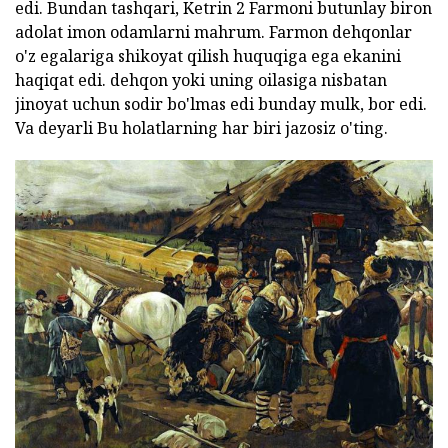
edi. Bundan tashqari, Ketrin 2 Farmoni butunlay biron
adolat imon odamlarni mahrum. Farmon dehqonlar
o'z egalariga shikoyat qilish huquqiga ega ekanini
haqiqat edi. dehqon yoki uning oilasiga nisbatan
jinoyat uchun sodir bo'lmas edi bunday mulk, bor edi.
Va deyarli Bu holatlarning har biri jazosiz o'ting.