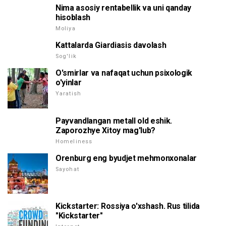
Nima asosiy rentabellik va uni qanday
hisoblash
Moliya
Kattalarda Giardiasis davolash
Sog'lik
O'smirlar va nafaqat uchun psixologik
o'yinlar
Yaratish
Payvandlangan metall old eshik.
Zaporozhye Xitoy mag'lub?
Homeliness
Orenburg eng byudjet mehmonxonalar
Sayohat
Kickstarter: Rossiya o'xshash. Rus tilida
"Kickstarter"