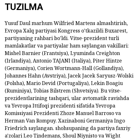
TUZILMA
Yusuf Daul marhum Wilfried Martens almashtirish,
Evropa Xalq partiyasi Kongress o'tkazildi Buxarest,
partiyaning rahbari bo'ldi. Vitse-prezident turli
mamlakatlar va partiyalar ham saylangan vakillari:
Mishel Barnier (Frantsiya), Lyuminda Creighton
(Irlandiya), Antonio TAJANI (Italiya), Piter Hintze
(Germaniya), Corien Wortmann-Hall (Gollandiya),
Johannes Hahn (Avstriya), Jacek Jacek Saryusz-Wolski
(Polsha), Mario Devid (Portugaliya), Lekin Boagiu
(Ruminiya), Tobias Bilstrem (Shvetsiya). Bu vitse-
prezidentlarining tashqari, ular avtomatik ravishda
va Yevropa Ittifoqi prezidenti sifatida Yevropa
Komissiyasi Prezidenti Zhoze Manuel Barroso va
Herman Van Rompuy. Xazinaboni Germaniya Ingo
Friedrich saylangan. shohsupaning da partiya faxriy
a'zolari Leo Tindemans, Shoul Niynisto va Wight