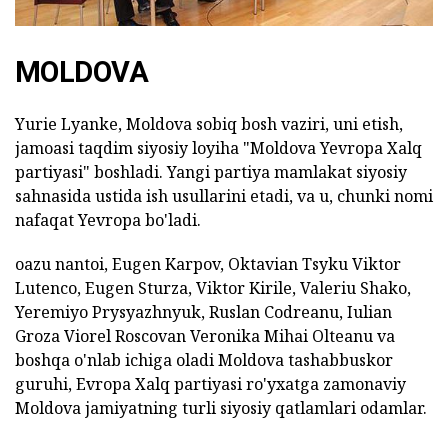
MOLDOVA
Yurie Lyanke, Moldova sobiq bosh vaziri, uni etish,
jamoasi taqdim siyosiy loyiha "Moldova Yevropa Xalq
partiyasi" boshladi. Yangi partiya mamlakat siyosiy
sahnasida ustida ish usullarini etadi, va u, chunki nomi
nafaqat Yevropa bo'ladi.
oazu nantoi, Eugen Karpov, Oktavian Tsyku Viktor
Lutenco, Eugen Sturza, Viktor Kirile, Valeriu Shako,
Yeremiyo Prysyazhnyuk, Ruslan Codreanu, Iulian
Groza Viorel Roscovan Veronika Mihai Olteanu va
boshqa o'nlab ichiga oladi Moldova tashabbuskor
guruhi, Evropa Xalq partiyasi ro'yxatga zamonaviy
Moldova jamiyatning turli siyosiy qatlamlari odamlar.