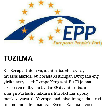
TUZILMA
Bu, Evropa Ittifoqi va, albatta, barcha siyosiy
muassasalarida, bu borada keltirilgan Evropada eng
yirik partiya, deb Evropa Kengashi. Bu 73 jamoa
a'zolari va milliy partiyalar 39 davlatlar iborat.
shunga o'xshash mafkura ishtirokchilar siyosiy
markazi yaratish, Yevropa madaniyatining juda tarixi
tomonidan belgilanadigan Evropa Xalq partiyasi