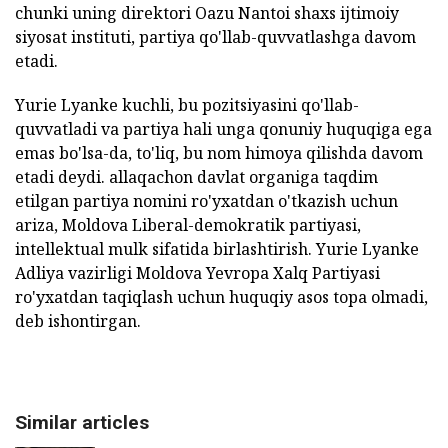
chunki uning direktori Oazu Nantoi shaxs ijtimoiy
siyosat instituti, partiya qo'llab-quvvatlashga davom
etadi.
Yurie Lyanke kuchli, bu pozitsiyasini qo'llab-
quvvatladi va partiya hali unga qonuniy huquqiga ega
emas bo'lsa-da, to'liq, bu nom himoya qilishda davom
etadi deydi. allaqachon davlat organiga taqdim
etilgan partiya nomini ro'yxatdan o'tkazish uchun
ariza, Moldova Liberal-demokratik partiyasi,
intellektual mulk sifatida birlashtirish. Yurie Lyanke
Adliya vazirligi Moldova Yevropa Xalq Partiyasi
ro'yxatdan taqiqlash uchun huquqiy asos topa olmadi,
deb ishontirgan.
Similar articles