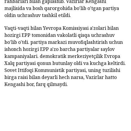
rahbarlari bilan gaplashib. Vazirlar Kengashi
majlisida va bosh qarorgohida bo'lib o'tgan partiya
oldin uchrashuv tashkil etildi.
Vaqti-vaqti bilan Yevropa Komissiyasi a'zolari bilan
hozirgi EPP tomonidan vakolatli qisqa uchrashuv
bo'lib o'tdi. partiya markazi muvofiqlashtirish uchun
ishonch hozirgi EPP a'zo barcha partiyalar saylov
kampaniyalari. demokratik merkeziyetçilik Evropa
Xalq partiyasi qonun butunlay oldi va kuchga keltirdi.
Sovet Ittifoqi Kommunistik partiyasi, uning tuzilishi
birga raisi bilan deyarli hech narsa, Vazirlar hatto
Kengashi bor, farq qilmaydi.