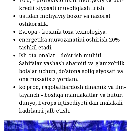
Yo'q, - protektsionizm. moliyaviy va pul-
kredit siyosati muvofiqlashtirish.
ustidan moliyaviy bozor va nazorat
oshkoralik.
Evropa - kosmik toza texnologiya.
energetika muvozanatini oshirish 20%
tashkil etadi.
Ish ota-onalar - do'st ish muhiti.
Sahifalar yashash sharoiti va g'amxo'rlik
bolalar uchun, do'stona soliq siyosati va
ona ruxsatisiz yordam.
ko'proq, raqobatbardosh dinamik va ilm-
tayanch - boshqa mamlakatlar va butun
dunyo, Evropa iqtisodiyoti dan malakali
kadrlarni jalb etish.