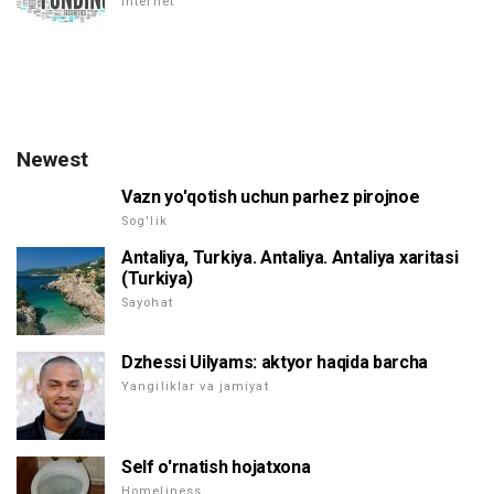
Internet
Newest
Vazn yo'qotish uchun parhez pirojnoe
Sog'lik
Antaliya, Turkiya. Antaliya. Antaliya xaritasi
(Turkiya)
Sayohat
Dzhessi Uilyams: aktyor haqida barcha
Yangiliklar va jamiyat
Self o'rnatish hojatxona
Homeliness