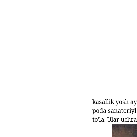
kasallik yosh a
poda sanatoriyla
to'la. Ular uchr