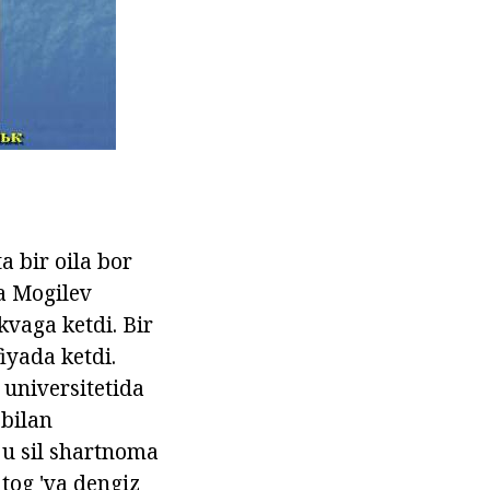
a bir oila bor
ha Mogilev
kvaga ketdi. Bir
iyada ketdi.
 universitetida
 bilan
 u sil shartnoma
 tog 'va dengiz