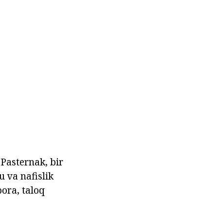
 Pasternak, bir
u va nafislik
bora, taloq