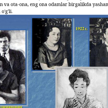
an va ota-ona, eng ona odamlar birgalikda yash
'g'li.