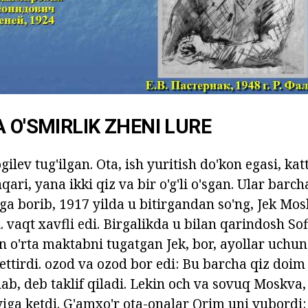
A O'SMIRLIK ZHENI LURE
ilev tug'ilgan. Ota, ish yuritish do'kon egasi, katt
qari, yana ikki qiz va bir o'g'li o'sgan. Ular barc
a borib, 1917 yilda u bitirgandan so'ng, Jek Mos
 vaqt xavfli edi. Birgalikda u bilan qarindosh Sof
n o'rta maktabni tugatgan Jek, bor, ayollar uchun
ettirdi. ozod va ozod bor edi: Bu barcha qiz doim
, deb taklif qiladi. Lekin och va sovuq Moskva,
yiga ketdi. G'amxo'r ota-onalar Qrim uni yubordi: