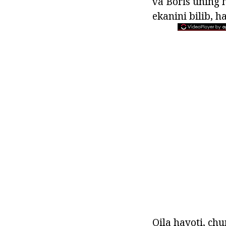
va Boris uning 
ekanini bilib, h
Oila hayoti, chu