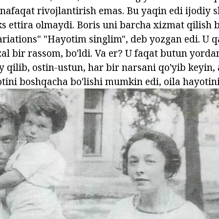
nafaqat rivojlantirish emas. Bu yaqin edi ijodiy s
ks ettira olmaydi. Boris uni barcha xizmat qilish b
riations" "Hayotim singlim", deb yozgan edi. U 
zal bir rassom, bo'ldi. Va er? U faqat butun yord
 qilib, ostin-ustun, har bir narsani qo'yib keyin, 
tini boshqacha bo'lishi mumkin edi, oila hayotini,