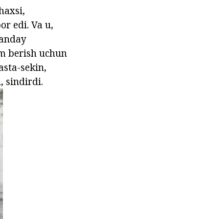
haxsi,
or edi. Va u,
qanday
am berish uchun
asta-sekin,
 sindirdi.