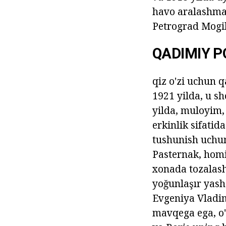
havo aralashmasi
Petrograd Mogile
QADIMIY P
qiz o'zi uchun 
1921 yilda, u s
yilda, muloyim,
erkinlik sifatid
tushunish uchun
Pasternak, homi
xonada tozalash 
yoğunlaşır yash
Evgeniya Vladi
mavqega ega, o'