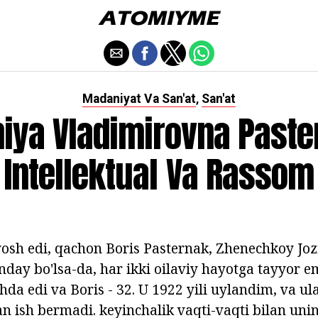
Madaniyat Va San'at
San'at
,
iya Vladimirovna Paste
Intellektual Va Rassom
osh edi, qachon Boris Pasternak, Zhenechkoy Joz
nday bo'lsa-da, har ikki oilaviy hayotga tayyor e
hda edi va Boris - 32. U 1922 yili uylandim, va u
n ish bermadi. keyinchalik vaqti-vaqti bilan unin