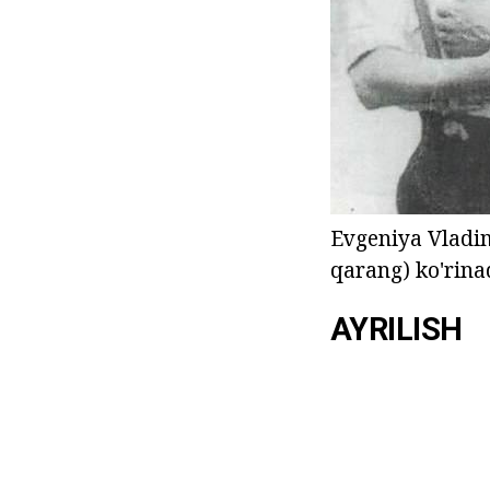
Evgeniya Vladim
qarang) ko'rinad
AYRILISH