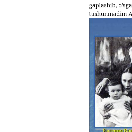
gaplashib, o'sg
tushunmadim A o