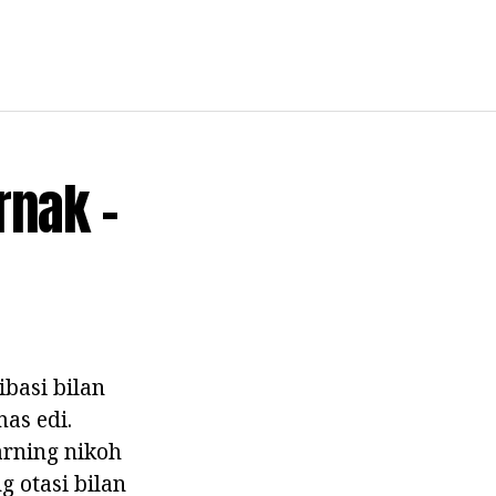
rnak -
ibasi bilan
mas edi.
larning nikoh
g otasi bilan