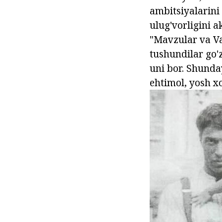
ambitsiyalarini 
ulug'vorligini a
"Mavzular va Va
tushundilar go'
uni bor. Shunday
ehtimol, yosh xo