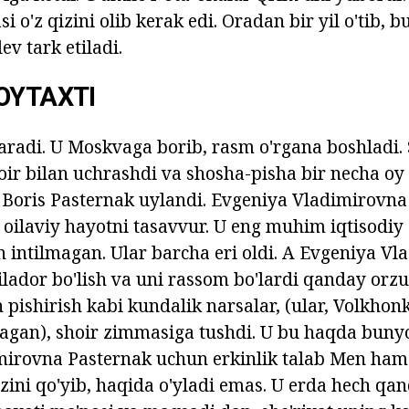
 o'z qizini olib kerak edi. Oradan bir yil o'tib, b
v tark etiladi.
OYTAXTI
qaradi. U Moskvaga borib, rasm o'rgana boshladi.
hoir bilan uchrashdi va shosha-pisha bir necha oy
 Boris Pasternak uylandi. Evgeniya Vladimirovna 
a oilaviy hayotni tasavvur. U eng muhim iqtisodiy 
 intilmagan. Ular barcha eri oldi. A Evgeniya V
lador bo'lish va uni rassom bo'lardi qanday orzu
pishirish kabi kundalik narsalar, (ular, Volkhonk
agan), shoir zimmasiga tushdi. U bu haqda buny
mirovna Pasternak uchun erkinlik talab
Men ham
zini qo'yib, haqida o'yladi emas. U erda hech qan