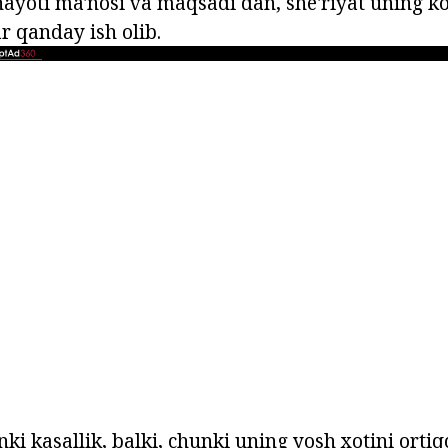
hayoti ma'nosi va maqsadi dan, she'riyat uning ko
ar qanday ish olib.
nki kasallik, balki, chunki uning yosh xotini orti