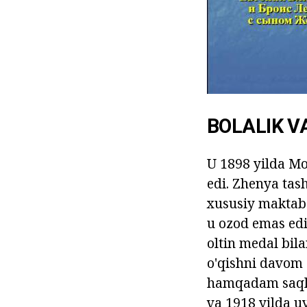
BOLALIK V
U 1898 yilda Mog
edi. Zhenya tash
xususiy maktabg
u ozod emas edi.
oltin medal bila
o'qishni davom 
hamqadam saqlab
va 1918 yilda u