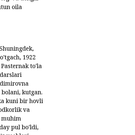
utun oila
 Shuningdek,
 o'tgach, 1922
Pasternak to'la
darslari
ladimirovna
 bolani, kutgan.
a kuni bir hovli
odkorlik va
 muhim
day pul bo'ldi,