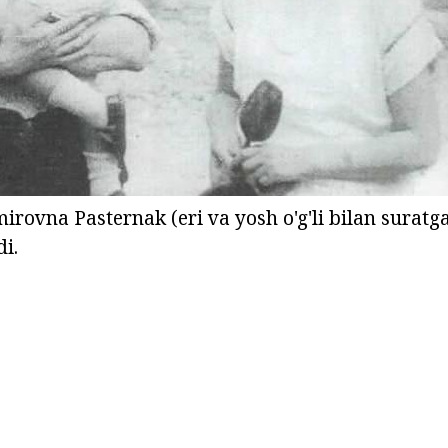
irovna Pasternak (eri va yosh o'g'li bilan suratg
i.