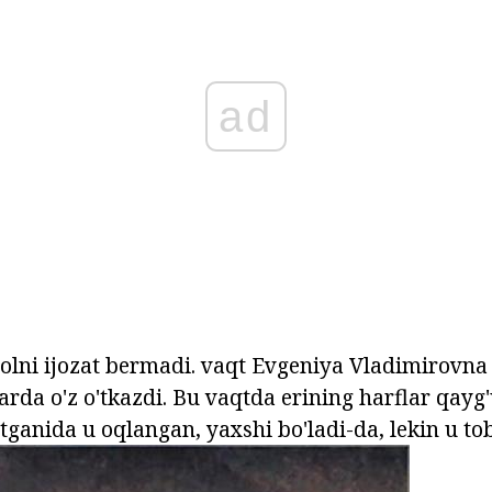
ad
yolni ijozat bermadi. vaqt Evgeniya Vladimirovna
rda o'z o'tkazdi. Bu vaqtda erining harflar qayg'
atganida u oqlangan, yaxshi bo'ladi-da, lekin u to