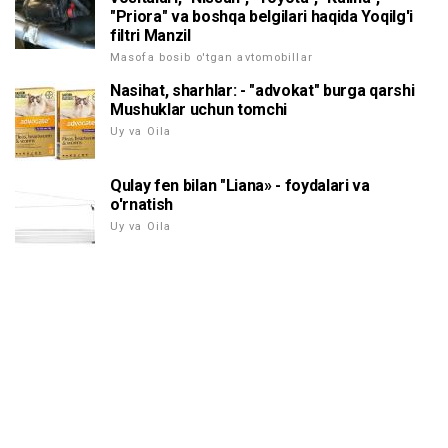
"Priora" va boshqa belgilari haqida Yoqilg'i
filtri Manzil
Masofa bosib o'tgan avtomobillar
Nasihat, sharhlar: - "advokat" burga qarshi
Mushuklar uchun tomchi
Uy va Oila
Qulay fen bilan "Liana» - foydalari va
o'rnatish
Uy va Oila