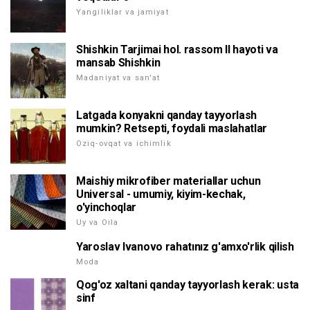
Yangiliklar va jamiyat
Shishkin Tarjimai hol. rassom II hayoti va
mansab Shishkin
Madaniyat va san'at
Latgada konyakni qanday tayyorlash
mumkin? Retsepti, foydali maslahatlar
Oziq-ovqat va ichimlik
Maishiy mikrofiber materiallar uchun
Universal - umumiy, kiyim-kechak,
o'yinchoqlar
Uy va Oila
Yaroslav Ivanovo rahatınız g'amxo'rlik qilish
Moda
Qog'oz xaltani qanday tayyorlash kerak: usta
sinf