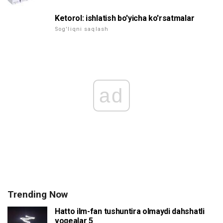
Ketorol: ishlatish bo'yicha ko'rsatmalar
Sog'liqni saqlash
ad
Trending Now
Hatto ilm-fan tushuntira olmaydi dahshatli
voqealar 5