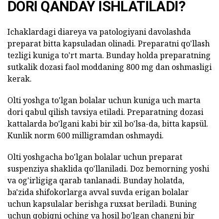
DORI QANDAY ISHLATILADI?
Ichaklardagi diareya va patologiyani davolashda
preparat bitta kapsuladan olinadi. Preparatni qo'llash
tezligi kuniga to'rt marta. Bunday holda preparatning
sutkalik dozasi faol moddaning 800 mg dan oshmasligi
kerak.
Olti yoshga to'lgan bolalar uchun kuniga uch marta
dori qabul qilish tavsiya etiladi. Preparatning dozasi
kattalarda bo'lgani kabi bir xil bo'lsa-da, bitta kapsül.
Kunlik norm 600 milligramdan oshmaydi.
Olti yoshgacha bo'lgan bolalar uchun preparat
suspenziya shaklida qo'llaniladi. Doz bemorning yoshi
va og'irligiga qarab tanlanadi. Bunday holatda,
ba'zida shifokorlarga avval suvda erigan bolalar
uchun kapsulalar berishga ruxsat beriladi. Buning
uchun qobiqni oching va hosil bo'lgan changni bir