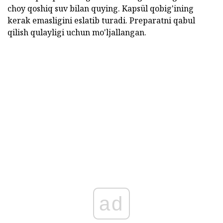
choy qoshiq suv bilan quying. Kapsül qobig'ining
kerak emasligini eslatib turadi. Preparatni qabul
qilish qulayligi uchun mo'ljallangan.
ad