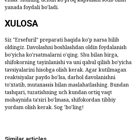
yanada foydali bo'ladi.
XULOSA
Siz "Ersefuril" preparati haqida ko'p narsa bilib
oldingiz. Davolashni boshlashdan oldin foydalanish
bo'yicha ko'rsatmalarni o'qing. Shu bilan birga,
shifokorning tayinlanishi va uni qabul qilish bo'yicha
tavsiyalarini hisobga olish kerak. Agar kutilmagan
reaktsiyalar paydo bo'lsa, darhol davolanishni
to'xtatib, mutaxassis bilan maslahatlashing. Bundan
tashqari, tuzatishning uch kundan ortiq vaqt
mobaynida ta'siri bo'lmasa, shifokordan tibbiy
yordam olish kerak. Sog 'bo'ling!
Similar articles