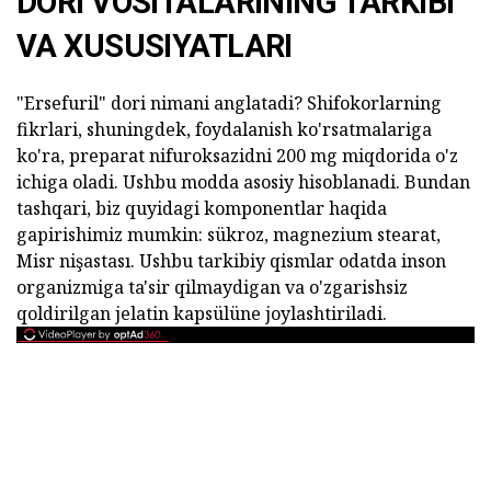
DORI VOSITALARINING TARKIBI
VA XUSUSIYATLARI
"Ersefuril" dori nimani anglatadi? Shifokorlarning
fikrlari, shuningdek, foydalanish ko'rsatmalariga
ko'ra, preparat nifuroksazidni 200 mg miqdorida o'z
ichiga oladi. Ushbu modda asosiy hisoblanadi. Bundan
tashqari, biz quyidagi komponentlar haqida
gapirishimiz mumkin: sükroz, magnezium stearat,
Misr nişastası. Ushbu tarkibiy qismlar odatda inson
organizmiga ta'sir qilmaydigan va o'zgarishsiz
qoldirilgan jelatin kapsülüne joylashtiriladi.