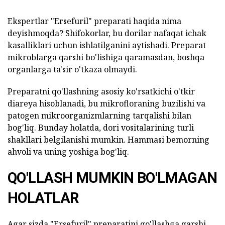
Ekspertlar "Ersefuril" preparati haqida nima
deyishmoqda? Shifokorlar, bu dorilar nafaqat ichak
kasalliklari uchun ishlatilganini aytishadi. Preparat
mikroblarga qarshi bo'lishiga qaramasdan, boshqa
organlarga ta'sir o'tkaza olmaydi.
Preparatni qo'llashning asosiy ko'rsatkichi o'tkir
diareya hisoblanadi, bu mikrofloraning buzilishi va
patogen mikroorganizmlarning tarqalishi bilan
bog'liq. Bunday holatda, dori vositalarining turli
shakllari belgilanishi mumkin. Hammasi bemorning
ahvoli va uning yoshiga bog'liq.
QO'LLASH MUMKIN BO'LMAGAN
HOLATLAR
Agar sizda "Ersefuril" preparatini qo'llashga qarshi