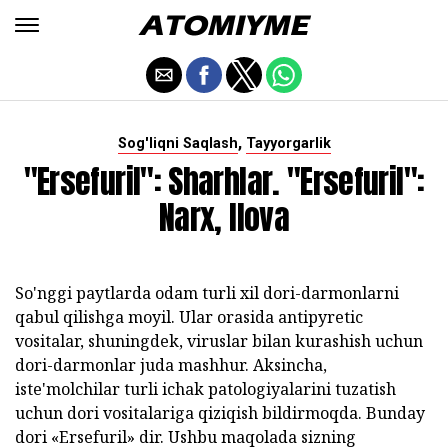
,
Sog'liqni Saqlash
Tayyorgarlik
"Ersefuril": Sharhlar. "Ersefuril":
Narx, Ilova
So'nggi paytlarda odam turli xil dori-darmonlarni
qabul qilishga moyil. Ular orasida antipyretic
vositalar, shuningdek, viruslar bilan kurashish uchun
dori-darmonlar juda mashhur. Aksincha,
iste'molchilar turli ichak patologiyalarini tuzatish
uchun dori vositalariga qiziqish bildirmoqda. Bunday
dori «Ersefuril» dir. Ushbu maqolada sizning