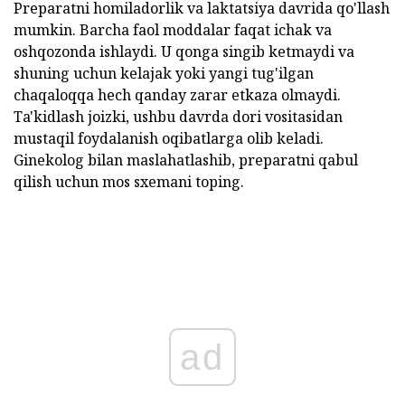
Preparatni homiladorlik va laktatsiya davrida qo'llash
mumkin. Barcha faol moddalar faqat ichak va
oshqozonda ishlaydi. U qonga singib ketmaydi va
shuning uchun kelajak yoki yangi tug'ilgan
chaqaloqqa hech qanday zarar etkaza olmaydi.
Ta'kidlash joizki, ushbu davrda dori vositasidan
mustaqil foydalanish oqibatlarga olib keladi.
Ginekolog bilan maslahatlashib, preparatni qabul
qilish uchun mos sxemani toping.
ad