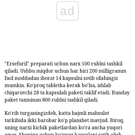
ad
"Ersefuril" preparati uchun narx 500 rublni tashkil
qiladi. Ushbu miqdor uchun har biri 200 milligramm
faol moddadan iborat 14 kapsulni sotib olishingiz
mumkin. Ko'proq tabletka kerak bo'lsa, ishlab
chiqaruvchi 28 ta kapsulali paketi taklif etadi. Bunday
paket taxminan 800 rublni tashkil qiladi.
Ko'rib turganingizdek, katta hajmli mahsulot
tarkibida ikki barobar ko'p planshet mavjud. Biroq,
uning narxi kichik paketlardan ko'ra ancha yuqori
emas. Shuning uchun ko'proq kapsulani sotib olish