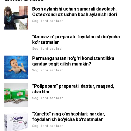
Bosh aylanishi uchun samarali davolash.
Osteoxondroz uchun bosh aylanishi dori
Sog'liqni saqlash
"Aminazin" preparati: foydalanish bo'yicha
ko'rsatmalar
Sog'liqni saqlash
Permanganatani to'g'ri konsistentlikka
qanday soqit qilish mumkin?
Sog'liqni saqlash
"Polipepam" preparati: dastur, maqsad,
sharhlar
Sog'liqni saqlash
"Xarelto" ning o'xshashlari: narxlar,
foydalanish bo'yicha ko'rsatmalar
Sog'liqni saqlash