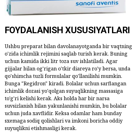
FOYDALANISH XUSUSIYATLARI
Ushbu preparat bilan davolanayotganda bir vaqtning
o'zida ichimlik rejimini saqlab turish kerak. Buning
uchun kamida ikki litr toza suv ishlatiladi. Agar
gijjalar bilan og'rigan o'tkir diareya ro'y bersa, unda
qo'shimcha tuzli formulalar qo'llanilishi mumkin.
Bunga "Regidron" kiradi. Bolalar uchun sarflangan
ichimlik dozasi yo'qolgan suyuqlikning massasiga
to'g'ri kelishi kerak. Aks holda har bir narsa
suvsizlanish bilan yakunlanishi mumkin, bu bolalar
uchun juda xavflidir. Keksa odamlar ham bunday
sxemaga sodiq qolishlari va imkoni boricha oddiy
suyuqlikni etishmasligi kerak.