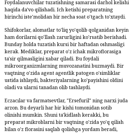
Foydalanuvchilar tuzatishning samarasi darhol kelishi
haqida da'vo qilishadi. Ich ketishi preparatning
birinchi iste'molidan bir necha soat o'tgach to'xtaydi.
Shifokorlar, alomatlar to'liq yo'qolib qolganidan keyin
ham dorilarni qo'llash zarurligini ko'rsatib berishadi.
Bunday holda tuzatish kursi bir haftadan oshmasligi
kerak. Mediklar, preparat o'z ichak mikroflorasiga
ta'sir qilmasligini xabar qiladi. Bu foydali
mikroorganizmlarning muvozanatini buzmaydi. Bir
vaqtning o'zida agent agentlik patogen o'simliklar
ustida ishlaydi, bakteriyalarning ko'payishini oldini
oladi va ularni tanadan olib tashlaydi.
Eczacılar va farmatsevtlar, "Ersefuril" ning narxi juda
arzon. Bu deyarli har bir kishi tomonidan sotib
olinishi mumkin. Shuni ta'kidlash kerakki, bu
preparat mikroblarni bir vaqtning o'zida yo'q qilish
bilan o'z florasini saqlab qolishga yordam beradi,