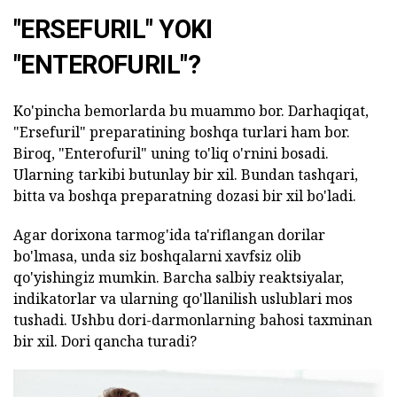
"ERSEFURIL" YOKI
"ENTEROFURIL"?
Ko'pincha bemorlarda bu muammo bor. Darhaqiqat,
"Ersefuril" preparatining boshqa turlari ham bor.
Biroq, "Enterofuril" uning to'liq o'rnini bosadi.
Ularning tarkibi butunlay bir xil. Bundan tashqari,
bitta va boshqa preparatning dozasi bir xil bo'ladi.
Agar dorixona tarmog'ida ta'riflangan dorilar
bo'lmasa, unda siz boshqalarni xavfsiz olib
qo'yishingiz mumkin. Barcha salbiy reaktsiyalar,
indikatorlar va ularning qo'llanilish uslublari mos
tushadi. Ushbu dori-darmonlarning bahosi taxminan
bir xil. Dori qancha turadi?