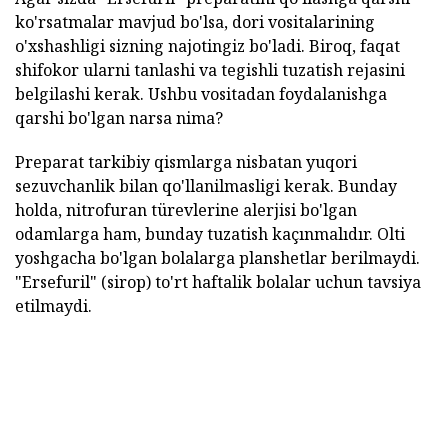
ko'rsatmalar mavjud bo'lsa, dori vositalarining
o'xshashligi sizning najotingiz bo'ladi. Biroq, faqat
shifokor ularni tanlashi va tegishli tuzatish rejasini
belgilashi kerak. Ushbu vositadan foydalanishga
qarshi bo'lgan narsa nima?
Preparat tarkibiy qismlarga nisbatan yuqori
sezuvchanlik bilan qo'llanilmasligi kerak. Bunday
holda, nitrofuran türevlerine alerjisi bo'lgan
odamlarga ham, bunday tuzatish kaçınmalıdır. Olti
yoshgacha bo'lgan bolalarga planshetlar berilmaydi.
"Ersefuril" (sirop) to'rt haftalik bolalar uchun tavsiya
etilmaydi.