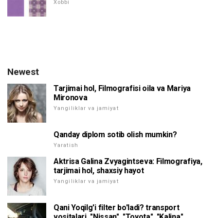
Xobbi
Newest
Tarjimai hol, Filmografisi oila va Mariya
Mironova
Yangiliklar va jamiyat
Qanday diplom sotib olish mumkin?
Yaratish
Aktrisa Galina Zvyagintseva: Filmografiya,
tarjimai hol, shaxsiy hayot
Yangiliklar va jamiyat
Qani Yoqilg'i filter bo'ladi? transport
vositalari, "Nissan", "Toyota", "Kalina",