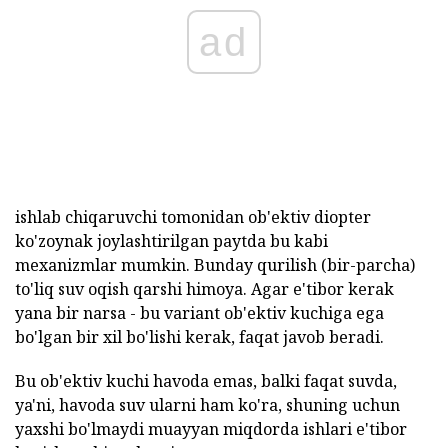
ad
ishlab chiqaruvchi tomonidan ob'ektiv diopter
ko'zoynak joylashtirilgan paytda bu kabi
mexanizmlar mumkin. Bunday qurilish (bir-parcha)
to'liq suv oqish qarshi himoya. Agar e'tibor kerak
yana bir narsa - bu variant ob'ektiv kuchiga ega
bo'lgan bir xil bo'lishi kerak, faqat javob beradi.
Bu ob'ektiv kuchi havoda emas, balki faqat suvda,
ya'ni, havoda suv ularni ham ko'ra, shuning uchun
yaxshi bo'lmaydi muayyan miqdorda ishlari e'tibor