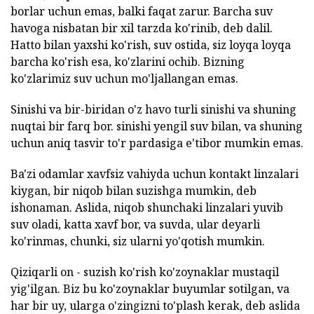
borlar uchun emas, balki faqat zarur. Barcha suv
havoga nisbatan bir xil tarzda ko'rinib, deb dalil.
Hatto bilan yaxshi ko'rish, suv ostida, siz loyqa loyqa
barcha ko'rish esa, ko'zlarini ochib. Bizning
ko'zlarimiz suv uchun mo'ljallangan emas.
Sinishi va bir-biridan o'z havo turli sinishi va shuning
nuqtai bir farq bor. sinishi yengil suv bilan, va shuning
uchun aniq tasvir to'r pardasiga e'tibor mumkin emas.
Ba'zi odamlar xavfsiz vahiyda uchun kontakt linzalari
kiygan, bir niqob bilan suzishga mumkin, deb
ishonaman. Aslida, niqob shunchaki linzalari yuvib
suv oladi, katta xavf bor, va suvda, ular deyarli
ko'rinmas, chunki, siz ularni yo'qotish mumkin.
Qiziqarli on - suzish ko'rish ko'zoynaklar mustaqil
yig'ilgan. Biz bu ko'zoynaklar buyumlar sotilgan, va
har bir uy, ularga o'zingizni to'plash kerak, deb aslida