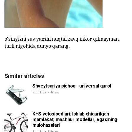
o'zingizni suv yaxshi nuqtai zavq inkor qilmayman.
turli nigohida dunyo qarang.
Similar articles
Shveytsariya pichoq - universal qurol
Sport va Fitnes
KHS velosipedlari: Ishlab chiqarilgan
mamlakat, mashhur modellar, egasining
mulohazalari
Sport va Fitnes