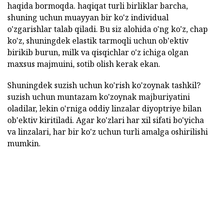
haqida bormoqda. haqiqat turli birliklar barcha,
shuning uchun muayyan bir ko'z individual
o'zgarishlar talab qiladi. Bu siz alohida o'ng ko'z, chap
ko'z, shuningdek elastik tarmoqli uchun ob'ektiv
birikib burun, milk va qisqichlar o'z ichiga olgan
maxsus majmuini, sotib olish kerak ekan.
Shuningdek suzish uchun ko'rish ko'zoynak tashkil?
suzish uchun muntazam ko'zoynak majburiyatini
oladilar, lekin o'rniga oddiy linzalar diyoptriye bilan
ob'ektiv kiritiladi. Agar ko'zlari har xil sifati bo'yicha
va linzalari, har bir ko'z uchun turli amalga oshirilishi
mumkin.