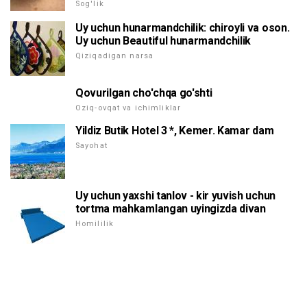
Sog'lik
Uy uchun hunarmandchilik: chiroyli va oson.
Uy uchun Beautiful hunarmandchilik
Qiziqadigan narsa
Qovurilgan cho'chqa go'shti
Oziq-ovqat va ichimliklar
Yildiz Butik Hotel 3 *, Kemer. Kamar dam
Sayohat
Uy uchun yaxshi tanlov - kir yuvish uchun
tortma mahkamlangan uyingizda divan
Homililik