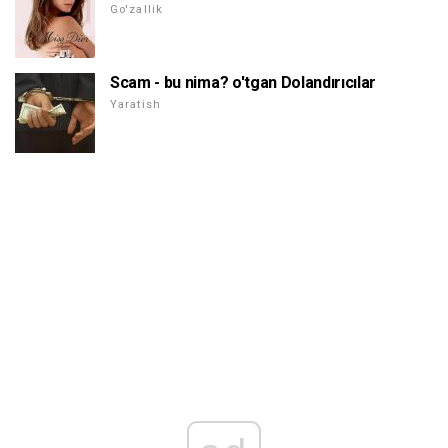
Go'zallik
Scam - bu nima? o'tgan Dolandırıcılar
Yaratish