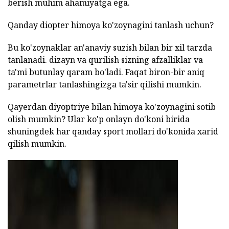
berish muhim ahamiyatga ega.
Qanday diopter himoya ko'zoynagini tanlash uchun?
Bu ko'zoynaklar an'anaviy suzish bilan bir xil tarzda
tanlanadi. dizayn va qurilish sizning afzalliklar va
ta'mi butunlay qaram bo'ladi. Faqat biron-bir aniq
parametrlar tanlashingizga ta'sir qilishi mumkin.
Qayerdan diyoptriye bilan himoya ko'zoynagini sotib
olish mumkin? Ular ko'p onlayn do'koni birida
shuningdek har qanday sport mollari do'konida xarid
qilish mumkin.