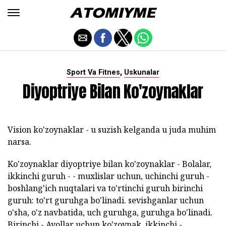
,
Sport Va Fitnes
Uskunalar
Diyoptriye Bilan Ko'zoynaklar
Vision ko'zoynaklar - u suzish kelganda u juda muhim
narsa.
Ko'zoynaklar diyoptriye bilan ko'zoynaklar - Bolalar,
ikkinchi guruh - - muxlislar uchun, uchinchi guruh -
boshlang'ich nuqtalari va to'rtinchi guruh birinchi
guruh: to'rt guruhga bo'linadi. sevishganlar uchun
o'sha, o'z navbatida, uch guruhga, guruhga bo'linadi.
Birinchi - Ayollar uchun ko'zoynak, ikkinchi -