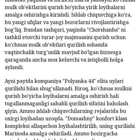
mulk ob'ektlarini qurish bo'yicha yirik loyihalarni
amalga oshirishga kirishdi. Ishlab chiquvchiga ko'ra,
bu yangi ufqlar va yangi bozorlarni rivojlantirishga
bog'liq. Bundan tashqari, yaqinda "Chorshanba" ni
tashkil etuvchi turar-joy majmuasini qurish uchun
ko'chmas mulk ob'ektlari qurilish sohasida
vaqtinchalik turg'unlik mavjud bo'lgan biznesga
qaraganda ancha mos keluvchi va istiqbolli holga
aylandi.
Ayni paytda kompaniya "Polyanka 44" elita uylari
qurilishi bilan shug'ullanadi. Biroq, ko'chmas mulkni
qurish bo'yicha loyihalarni amalga oshirish hali
tugallanmaganligi sababli qurilish sifatini baholash
qiyin. Ammo ishlab chiquvchilarning rejalarida bu
oxirgi loyihadan uzoqda. "Domashny" konfort klass
kompleksi allaqachon loyihalashtirilib, uning qurilishi
Marinoda amalga oshiriladi. Ammo hozirgacha