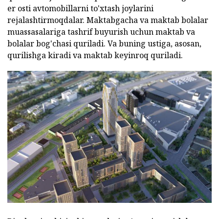
er osti avtomobillarni to'xtash joylarini
rejalashtirmoqdalar. Maktabgacha va maktab bolalar
muassasalariga tashrif buyurish uchun maktab va
bolalar bog'chasi quriladi. Va buning ustiga, asosan,
qurilishga kiradi va maktab keyinroq quriladi.