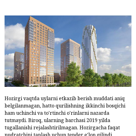
Hozirgi vaqtda uylarni etkazib berish muddati aniq
belgilanmagan, hatto qurilishning ikkinchi bosqichi
ham uchinchi va to'rtinchi o'rinlarni nazarda
tutmaydi. Biroq, ularning barchasi 2019 yilda
tugallanishi rejalashtirilmagan. Hozirgacha faqat
pudratchini tanlash uchun tender e'lon qilindi.