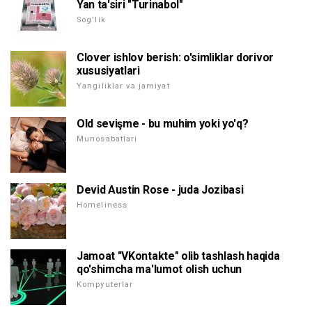
Yan ta'siri "Turinabol"
Sog'lik
Clover ishlov berish: o'simliklar dorivor
xususiyatlari
Yangiliklar va jamiyat
Old sevişme - bu muhim yoki yo'q?
Munosabatlari
Devid Austin Rose - juda Jozibasi
Homeliness
Jamoat "VKontakte" olib tashlash haqida
qo'shimcha ma'lumot olish uchun
Kompyuterlar