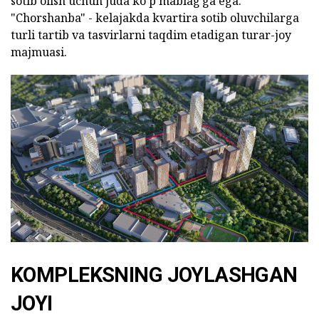
sotib olish uchun juda ko'p mablag'ga ega.
"Chorshanba" - kelajakda kvartira sotib oluvchilarga
turli tartib va tasvirlarni taqdim etadigan turar-joy
majmuasi.
KOMPLEKSNING JOYLASHGAN
JOYI