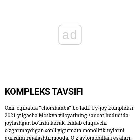
ad
KOMPLEKS TAVSIFI
Oxir oqibatda "chorshanba" bo'ladi. Uy-joy kompleksi
2021 yilgacha Moskva viloyatining sanoat hududida
joylashgan bo'lishi kerak. Ishlab chiquvchi
o'zgarmaydigan sonli yigirmata monolitik uylarni
qurishni rejalashtirmoqda. O'z avtomobillari egalari