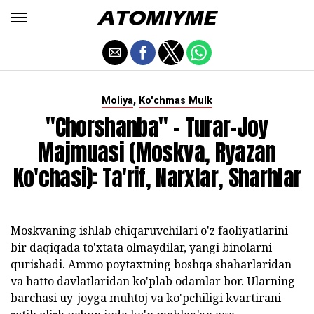
,
Moliya
Ko'chmas Mulk
"Chorshanba" - Turar-Joy
Majmuasi (Moskva, Ryazan
Ko'chasi): Ta'rif, Narxlar, Sharhlar
Moskvaning ishlab chiqaruvchilari o'z faoliyatlarini
bir daqiqada to'xtata olmaydilar, yangi binolarni
qurishadi. Ammo poytaxtning boshqa shaharlaridan
va hatto davlatlaridan ko'plab odamlar bor. Ularning
barchasi uy-joyga muhtoj va ko'pchiligi kvartirani