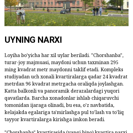
UYNING NARXI
Loyiha bo'yicha har xil uylar beriladi. "Chorshanba",
turar-joy majmuasi, maydoni uchun taxminan 295
ming kvadrat metr maydonni taklif etadi. Kompleks
studiyadan uch xonali kvartiralarga qadar 24 kvadrat
metrdan 96 kvadrat metrgacha oraliqda joylashgan.
Katta balkonli va panoramik derazalardagi yuqori
qavatlarda. Barcha xonadonlar ishlab chiqaruvchi
tomonidan ijaraga olinadi, bu esa, o'z navbatida,
kelajakda egalariga ta'mirlashga pul to'lash va to'liq
tayyor kvartiralarga kirishga imkon beradi.
"Chorshanba" kvartirasida (yangi bino) kvartira narxi