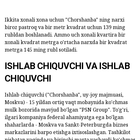
Ikkita xonali xona uchun "Chorshanba" ning narxi
biroz pastroq va bir metr kvadrat uchun 139 ming
rubldan boshlanadi. Ammo uch xonali kvartira bir
xonali kvadrat metrga o'rtacha narxda bir kvadrat
metrga 145 ming rubl sotiladi.
ISHLAB CHIQUVCHI VA ISHLAB
CHIQUVCHI
Ishlab chiquvchi ("Chorshanba", uy-joy majmuasi,
Moskva) - 15 yildan ortiq vaqt mobaynida ko'chmas
mulk bozorida mavjud bo'lgan "PSN Group". To'g'ri,
ilgari kompaniya federal ahamiyatga ega bo'lgan
shaharlarda - Moskva va Sankt-Peterburgda biznes
markazlarini barpo etishga ixtisoslashgan. Tashkilot
nisbatan yaqinda va birinchi marta yashaydi ko'chmas