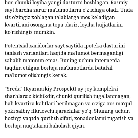
bor, chunki loyiha yangi dasturni boshlagan. Rasmiy
sayt barcha zarur ma'lumotlarni o'z ichiga oladi. Unda
siz o'zingiz xohlagan talablarga mos keladigan
kvartirani osongina topa olasiz, loyiha hujjatlarini
ko'rishingiz mumkin.
Potentsial xaridorlar sayt saytida ipoteka dasturini
tanlash variantlari haqida ma'lumot bermaganligi
sababli mamnun emas. Buning uchun internetda
taqdim etilgan boshqa ma'lumotlarda batafsil
ma'lumot olishingiz kerak.
"Sreda" (Ryazanskiy Prospekt) uy-joy kompleksi
sharhlarsiz kichikdir, chunki qurilish tugallanmagan,
hali kvartira kalitlari berilmagan va o'ziga xos ma'qul
yoki salbiy fikrlovchi ijarachilar yo'q.
Shuning uchun
hozirgi vaqtda qurilish sifati, xonadonlarni tugatish va
boshqa nuqtalarni baholash qiyin.