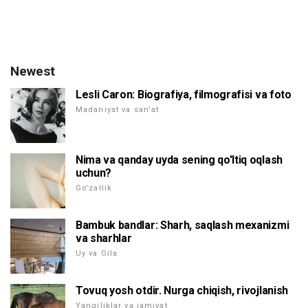
Newest
Lesli Caron: Biografiya, filmografisi va foto
Madaniyat va san'at
Nima va qanday uyda sening qo'ltiq oqlash
uchun?
Go'zallik
Bambuk bandlar: Sharh, saqlash mexanizmi
va sharhlar
Uy va Oila
Tovuq yosh otdir. Nurga chiqish, rivojlanish
Yangiliklar va jamiyat