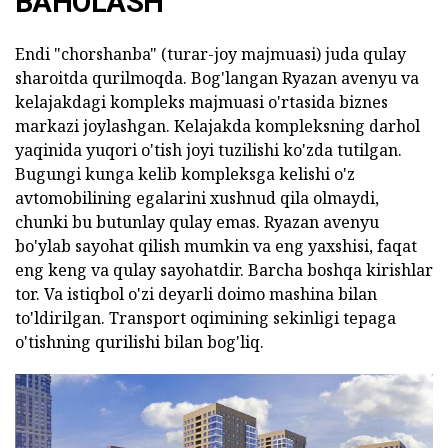
BAHOLASH
Endi "chorshanba" (turar-joy majmuasi) juda qulay
sharoitda qurilmoqda. Bog'langan Ryazan avenyu va
kelajakdagi kompleks majmuasi o'rtasida biznes
markazi joylashgan. Kelajakda kompleksning darhol
yaqinida yuqori o'tish joyi tuzilishi ko'zda tutilgan.
Bugungi kunga kelib kompleksga kelishi o'z
avtomobilining egalarini xushnud qila olmaydi,
chunki bu butunlay qulay emas. Ryazan avenyu
bo'ylab sayohat qilish mumkin va eng yaxshisi, faqat
eng keng va qulay sayohatdir. Barcha boshqa kirishlar
tor. Va istiqbol o'zi deyarli doimo mashina bilan
to'ldirilgan. Transport oqimining sekinligi tepaga
o'tishning qurilishi bilan bog'liq.