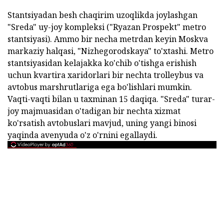
Stantsiyadan besh chaqirim uzoqlikda joylashgan
"Sreda" uy-joy kompleksi ("Ryazan Prospekt" metro
stantsiyasi). Ammo bir necha metrdan keyin Moskva
markaziy halqasi, "Nizhegorodskaya" to'xtashi. Metro
stantsiyasidan kelajakka ko'chib o'tishga erishish
uchun kvartira xaridorlari bir nechta trolleybus va
avtobus marshrutlariga ega bo'lishlari mumkin.
Vaqti-vaqti bilan u taxminan 15 daqiqa. "Sreda" turar-
joy majmuasidan o'tadigan bir nechta xizmat
ko'rsatish avtobuslari mavjud, uning yangi binosi
yaqinda avenyuda o'z o'rnini egallaydi.