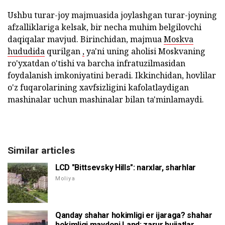
Ushbu turar-joy majmuasida joylashgan turar-joyning
afzalliklariga kelsak, bir necha muhim belgilovchi
daqiqalar mavjud.
Birinchidan, majmua
Moskva
hududida
qurilgan
,
ya'ni uning aholisi Moskvaning
ro'yxatdan o'tishi va barcha infratuzilmasidan
foydalanish imkoniyatini beradi.
Ikkinchidan, hovlilar
o'z fuqarolarining xavfsizligini kafolatlaydigan
mashinalar uchun mashinalar bilan ta'minlamaydi.
Similar articles
LCD "Bittsevsky Hills": narxlar, sharhlar
Moliya
Qanday shahar hokimligi er ijaraga? shahar
hokimligi maydoni Land: zarur hujjatlar