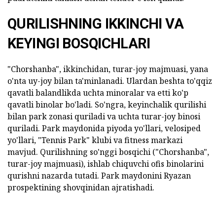
QURILISHNING IKKINCHI VA
KEYINGI BOSQICHLARI
"Chorshanba", ikkinchidan, turar-joy majmuasi, yana
o'nta uy-joy bilan ta'minlanadi. Ulardan beshta to'qqiz
qavatli balandlikda uchta minoralar va etti ko'p
qavatli binolar bo'ladi. So'ngra, keyinchalik qurilishi
bilan park zonasi quriladi va uchta turar-joy binosi
quriladi. Park maydonida piyoda yo'llari, velosiped
yo'llari, "Tennis Park" klubi va fitness markazi
mavjud. Qurilishning so'nggi bosqichi ("Chorshanba",
turar-joy majmuasi), ishlab chiquvchi ofis binolarini
qurishni nazarda tutadi. Park maydonini Ryazan
prospektining shovqinidan ajratishadi.