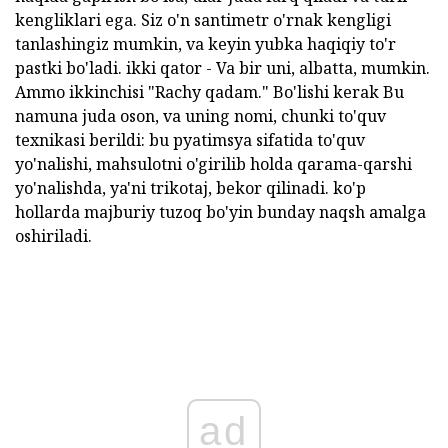
kengliklari ega. Siz o'n santimetr o'rnak kengligi
tanlashingiz mumkin, va keyin yubka haqiqiy to'r
pastki bo'ladi. ikki qator - Va bir uni, albatta, mumkin.
Ammo ikkinchisi "Rachy qadam." Bo'lishi kerak Bu
namuna juda oson, va uning nomi, chunki to'quv
texnikasi berildi: bu pyatimsya sifatida to'quv
yo'nalishi, mahsulotni o'girilib holda qarama-qarshi
yo'nalishda, ya'ni trikotaj, bekor qilinadi. ko'p
hollarda majburiy tuzoq bo'yin bunday naqsh amalga
oshiriladi.
ad