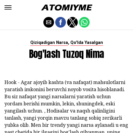
,
Qiziqadigan Narsa
Qo'lda Yasalgan
Bog'lash Tuzoq Nima
Hook - Agar ajoyib kashta (va nafaqat) mahsulotlarni
yaratish imkonini beruvchi noyob vosita hisoblanadi.
Bu siz nafaqat yangi narsalarni yaratish uchun
yordam berishi mumkin, lekin, shuningdek, eski
yangilash uchun. , Hodisalar va naqsh qalinligini
tanlash, yangi yorqin mavzu tanlang sobiq zerikarli
yubka olib. Men bir trendy yangi narsa aylanadi u eng
past chetida bir ilgagini bog'lash qilyapman. uning