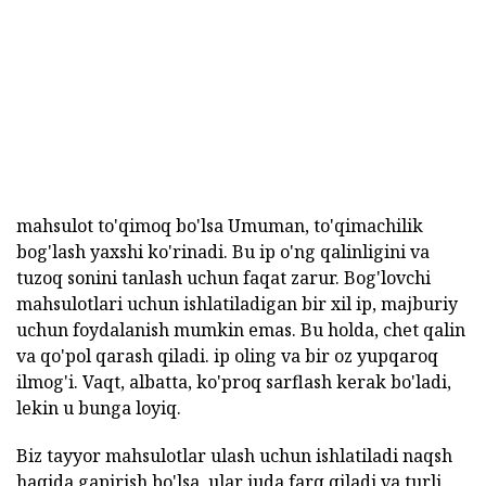
mahsulot to'qimoq bo'lsa Umuman, to'qimachilik
bog'lash yaxshi ko'rinadi. Bu ip o'ng qalinligini va
tuzoq sonini tanlash uchun faqat zarur. Bog'lovchi
mahsulotlari uchun ishlatiladigan bir xil ip, majburiy
uchun foydalanish mumkin emas. Bu holda, chet qalin
va qo'pol qarash qiladi. ip oling va bir oz yupqaroq
ilmog'i. Vaqt, albatta, ko'proq sarflash kerak bo'ladi,
lekin u bunga loyiq.
Biz tayyor mahsulotlar ulash uchun ishlatiladi naqsh
haqida gapirish bo'lsa, ular juda farq qiladi va turli