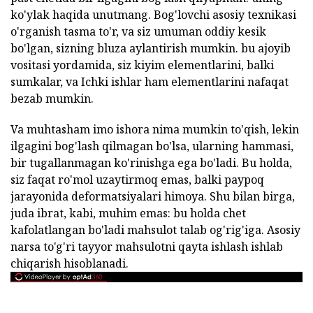
ko'ylak haqida unutmang. Bog'lovchi asosiy texnikasi
o'rganish tasma to'r, va siz umuman oddiy kesik
bo'lgan, sizning bluza aylantirish mumkin. bu ajoyib
vositasi yordamida, siz kiyim elementlarini, balki
sumkalar, va Ichki ishlar ham elementlarini nafaqat
bezab mumkin.
Va muhtasham imo ishora nima mumkin to'qish, lekin
ilgagini bog'lash qilmagan bo'lsa, ularning hammasi,
bir tugallanmagan ko'rinishga ega bo'ladi. Bu holda,
siz faqat ro'mol uzaytirmoq emas, balki paypoq
jarayonida deformatsiyalari himoya. Shu bilan birga,
juda ibrat, kabi, muhim emas: bu holda chet
kafolatlangan bo'ladi mahsulot talab og'rig'iga. Asosiy
narsa to'g'ri tayyor mahsulotni qayta ishlash ishlab
chiqarish hisoblanadi.