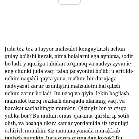
Juda tez-tez u tayyor mahsulot kengaytirish uchun
qulay bo'lishi kerak, nima bolalarni ega ayniqsa, sodir
bo'ladi. yuqoriga tubidan to'qimoq va nadvyazyvanie
eng chunki juda vaqt talab jarayonini bo'lib: u eritildi-
uchini naqshli qayta yana, ma'lum bir darajaga
nadvyazat zarur uzunligini mahsulotni hal qilish
uchun zarur bo'ladi. Bu uzoq va qiyin, lekin bog'lash
mahsulot tuzoq sezilarli darajada ularning vaqt va
harakat saqlashingiz mumkin. Qizingiz bir oz qisqa
yubka bor? Bu muhim emas. qarama-qarshi, ip sotib
olish, va boshqa tikuv kamar yordamida siz uzunligi
oshirish mumkin. Siz namuna yanada murakkab
tanlash mumkin. Juda qisqa qisma dan kozok? Bu,