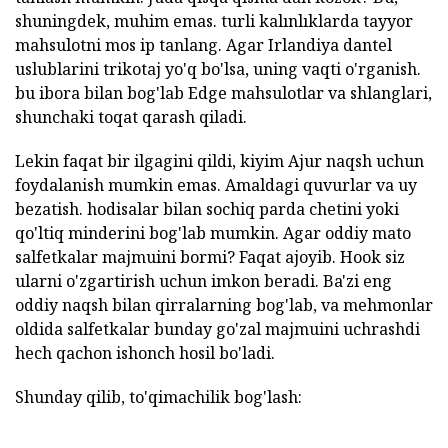
shuningdek, muhim emas. turli kalınlıklarda tayyor
mahsulotni mos ip tanlang. Agar Irlandiya dantel
uslublarini trikotaj yo'q bo'lsa, uning vaqti o'rganish.
bu ibora bilan bog'lab Edge mahsulotlar va shlanglari,
shunchaki toqat qarash qiladi.
Lekin faqat bir ilgagini qildi, kiyim Ajur naqsh uchun
foydalanish mumkin emas. Amaldagi quvurlar va uy
bezatish. hodisalar bilan sochiq parda chetini yoki
qo'ltiq minderini bog'lab mumkin. Agar oddiy mato
salfetkalar majmuini bormi? Faqat ajoyib. Hook siz
ularni o'zgartirish uchun imkon beradi. Ba'zi eng
oddiy naqsh bilan qirralarning bog'lab, va mehmonlar
oldida salfetkalar bunday go'zal majmuini uchrashdi
hech qachon ishonch hosil bo'ladi.
Shunday qilib, to'qimachilik bog'lash: