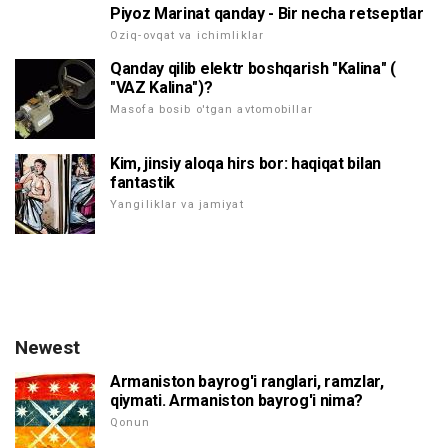
Piyoz Marinat qanday - Bir necha retseptlar
Oziq-ovqat va ichimliklar
Qanday qilib elektr boshqarish "Kalina" (
"VAZ Kalina")?
Masofa bosib o'tgan avtomobillar
Kim, jinsiy aloqa hirs bor: haqiqat bilan
fantastik
Yangiliklar va jamiyat
Newest
Armaniston bayrog'i ranglari, ramzlar,
qiymati. Armaniston bayrog'i nima?
Qonun