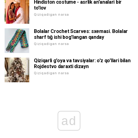
Hindiston costume - asrlik an'analari bir
to'lov
Qiziqadigan narsa
Bolalar Crochet Scarves: sxemasi. Bolalar
sharf tığ ishi bog'langan qanday
Qiziqadigan narsa
Qiziqarli g'oya va tavsiyalar: o'z qo'llari bilan
Rojdestvo daraxti dizayn
Qiziqadigan narsa
ad