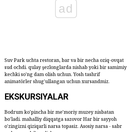
ad
Suv Park uchta restoran, bar va bir necha oziq-ovqat
sud ochdi. qulay şezlonglarda nishab yoki bir samimiy
kechki so'ng dam olish uchun. Yosh tashrif
animatörler shug'ullangan uchun xursandmiz.
EKSKURSIYALAR
Bodrum ko'pincha bir me'moriy muzey nisbatan
bo'ladi. mahalliy diqqatga sazovor Har bir sayyoh
o'zingizni qiziqarli narsa topasiz. Asosiy narsa - sabr