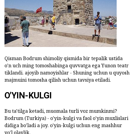
Qisman Bodrum shimoliy qismida bir tepalik ustida
o'n uch ming tomoshabinga quvvatga ega Yunon teatr
tiklandi. ajoyib namoyishlar - Shuning uchun u quyosh
majmuini tomosha qilish uchun tavsiya etiladi.
O'YIN-KULGI
Bu ta'tilga ketadi, muomala turli voz mumkinmi?
Bodrum (Turkiya) - o'yin-kulgi va faol o'yin muxlislari
didiga bo'ladi a joy. o'yin-kulgi uchun eng mashhur
yo'l olaylik.