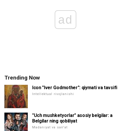
ad
Trending Now
Icon "Iver Godmother": qiymati va tavsifi
Intellektual rivojlanishi
"Uch mushketyorlar" asosiy belgilar: a
Belgilar ning qobiliyat
Madaniyat va san'at