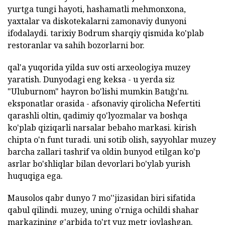
yurtga tungi hayoti, hashamatli mehmonxona,
yaxtalar va diskotekalarni zamonaviy dunyoni
ifodalaydi. tarixiy Bodrum sharqiy qismida ko'plab
restoranlar va sahih bozorlarni bor.
qal'a yuqorida yilda suv osti arxeologiya muzey
yaratish. Dunyodagi eng keksa - u yerda siz
"Uluburnom" hayron bo'lishi mumkin Batığı'nı.
eksponatlar orasida - afsonaviy qirolicha Nefertiti
qarashli oltin, qadimiy qo'lyozmalar va boshqa
ko'plab qiziqarli narsalar bebaho markasi. kirish
chipta o'n funt turadi. uni sotib olish, sayyohlar muzey
barcha zallari tashrif va oldin bunyod etilgan ko'p
asrlar bo'shliqlar bilan devorlari bo'ylab yurish
huquqiga ega.
Mausolos qabr dunyo 7 mo''jizasidan biri sifatida
qabul qilindi. muzey, uning o'rniga ochildi shahar
markazining g'arbida to'rt yuz metr joylashgan.