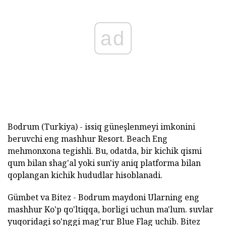
ad
Bodrum (Turkiya) - issiq güneşlenmeyi imkonini
beruvchi eng mashhur Resort. Beach Eng
mehmonxona tegishli. Bu, odatda, bir kichik qismi
qum bilan shag'al yoki sun'iy aniq platforma bilan
qoplangan kichik hududlar hisoblanadi.
Gümbet va Bitez - Bodrum maydoni Ularning eng
mashhur Ko'p qo'ltiqqa, borligi uchun ma'lum. suvlar
yuqoridagi so'nggi mag'rur Blue Flag uchib. Bitez