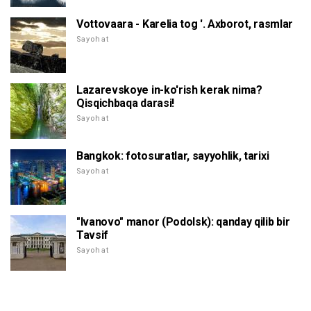
Vottovaara - Karelia tog '. Axborot, rasmlar
Sayohat
Lazarevskoye in-ko'rish kerak nima?
Qisqichbaqa darasi!
Sayohat
Bangkok: fotosuratlar, sayyohlik, tarixi
Sayohat
"Ivanovo" manor (Podolsk): qanday qilib bir
Tavsif
Sayohat