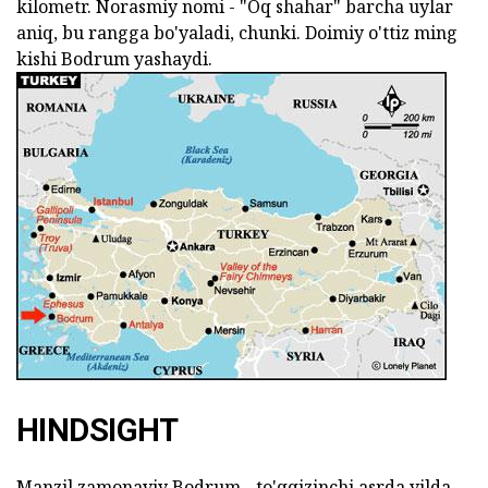
kilometr. Norasmiy nomi - "Oq shahar" barcha uylar
aniq, bu rangga bo'yaladi, chunki. Doimiy o'ttiz ming
kishi Bodrum yashaydi.
HINDSIGHT
Manzil zamonaviy Bodrum - to'qqizinchi asrda yilda