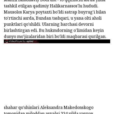
tashkil etilgan qadimiy Halikarnassos'lu hududi.
Mausolos Karya poytaxti bo'ldi satrap buyrug'i bilan
to'rtinchi asrda, Bundan tashqari, u yana olti aholi
punktlari qo'shildi. Ularning barchasi devorni
birlashtirgan edi. Bu hukmdorning o'limidan keyin
dunyo mo'jizalaridan biri bo'ldi maqbarasi qurilgan.
shahar qo'shinlari Aleksandra Makedonskogo
tomonidan miloddan avvalgi 334 yilda vayron