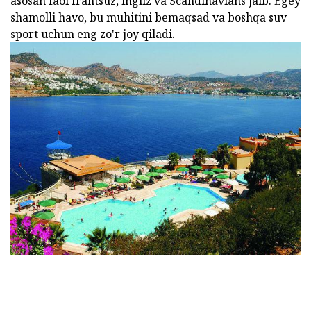
asosan faol frantsuz, ingliz va Scandinavians jalb. Egey
shamolli havo, bu muhitini bemaqsad va boshqa suv
sport uchun eng zo'r joy qiladi.