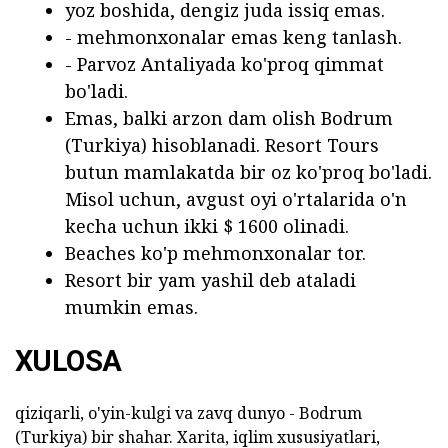
yoz boshida, dengiz juda issiq emas.
- mehmonxonalar emas keng tanlash.
- Parvoz Antaliyada ko'proq qimmat
bo'ladi.
Emas, balki arzon dam olish Bodrum
(Turkiya) hisoblanadi. Resort Tours
butun mamlakatda bir oz ko'proq bo'ladi.
Misol uchun, avgust oyi o'rtalarida o'n
kecha uchun ikki $ 1600 olinadi.
Beaches ko'p mehmonxonalar tor.
Resort bir yam yashil deb ataladi
mumkin emas.
XULOSA
qiziqarli, o'yin-kulgi va zavq dunyo - Bodrum
(Turkiya) bir shahar. Xarita, iqlim xususiyatlari,