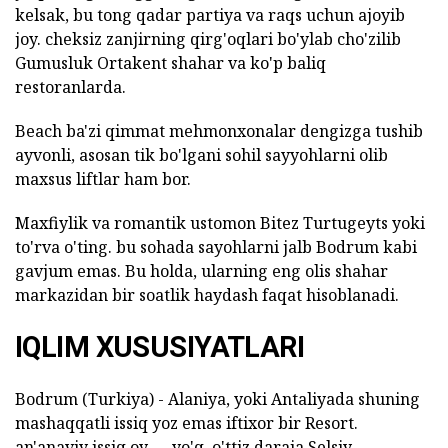
kelsak, bu tong qadar partiya va raqs uchun ajoyib
joy. cheksiz zanjirning qirg'oqlari bo'ylab cho'zilib
Gumusluk Ortakent shahar va ko'p baliq
restoranlarda.
Beach ba'zi qimmat mehmonxonalar dengizga tushib
ayvonli, asosan tik bo'lgani sohil sayyohlarni olib
maxsus liftlar ham bor.
Maxfiylik va romantik ustomon Bitez Turtugeyts yoki
to'rva o'ting. bu sohada sayohlarni jalb Bodrum kabi
gavjum emas. Bu holda, ularning eng olis shahar
markazidan bir soatlik haydash faqat hisoblanadi.
IQLIM XUSUSIYATLARI
Bodrum (Turkiya) - Alaniya, yoki Antaliyada shuning
mashaqqatli issiq yoz emas iftixor bir Resort.
an'anaviy issiq oy - - yo'q, o'ttiz daraja Selsiy