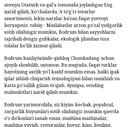
avenyu Otaturk va qal'a tomonida joylashgan Eng
xarid qilish, ko'chalarda. A to'g'ri tovarlar
assortimenti, lekin narxlar ba'zan faqat yovvoyi
boryapmiz. tabiiy - Maslahatlar arzon go'zal yodgorlik
sotib olishingiz mumkin, Bodrum bilan sayyohlarni
tajribali dengiz gubkalar, ekologik jihatdan toza
tolalar bo'lib xizmat qiladi.
Bodrum banliyösünde qishloq Chomkadang uchun
ajoyib shoshilib, ustomon. Bu nuqtada, faqat turklar
hayotining asrlik yo'l kashf mumkin emas, balki ipak
iplar ishlab chiqarish texnologiyasi bilan tanishish va
katta go'zallik gilam to'qish. Ayniqsa, vending
mahsulotlari xarid qilish mumkin.
Bodrum yarimorolida, siz kiyim-kechak, poyabzal,
zargarlik buyumlari sotib olishingiz mumkin qaerda
o'z do'konlari sanab emas, mashina mashinalar,
mashina yuvish, restoranlar, hovuz, kino, bouling,