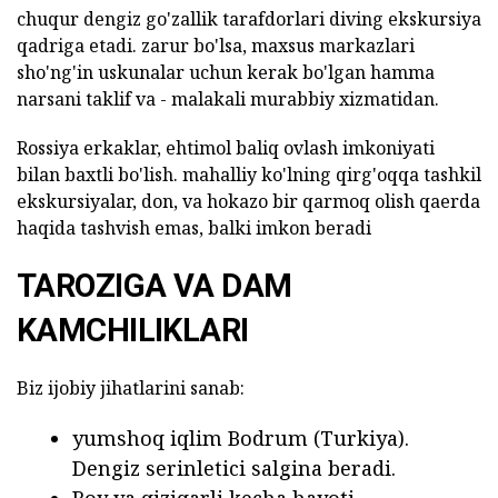
chuqur dengiz go'zallik tarafdorlari diving ekskursiya
qadriga etadi. zarur bo'lsa, maxsus markazlari
sho'ng'in uskunalar uchun kerak bo'lgan hamma
narsani taklif va - malakali murabbiy xizmatidan.
Rossiya erkaklar, ehtimol baliq ovlash imkoniyati
bilan baxtli bo'lish. mahalliy ko'lning qirg'oqqa tashkil
ekskursiyalar, don, va hokazo bir qarmoq olish qaerda
haqida tashvish emas, balki imkon beradi
TAROZIGA VA DAM
KAMCHILIKLARI
Biz ijobiy jihatlarini sanab:
yumshoq iqlim Bodrum (Turkiya).
Dengiz serinletici salgina beradi.
Boy va qiziqarli kecha hayoti.