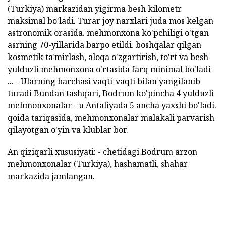
(Turkiya) markazidan yigirma besh kilometr
maksimal bo'ladi. Turar joy narxlari juda mos kelgan
astronomik orasida. mehmonxona ko'pchiligi o'tgan
asrning 70-yillarida barpo etildi. boshqalar qilgan
kosmetik ta'mirlash, aloqa o'zgartirish, to'rt va besh
yulduzli mehmonxona o'rtasida farq minimal bo'ladi
... - Ularning barchasi vaqti-vaqti bilan yangilanib
turadi Bundan tashqari, Bodrum ko'pincha 4 yulduzli
mehmonxonalar - u Antaliyada 5 ancha yaxshi bo'ladi.
qoida tariqasida, mehmonxonalar malakali parvarish
qilayotgan o'yin va klublar bor.
An qiziqarli xususiyati: - chetidagi Bodrum arzon
mehmonxonalar (Turkiya), hashamatli, shahar
markazida jamlangan.