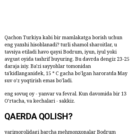
Qachon Turkiya kabi bir mamlakatga borish uchun
eng yaxshi hisoblanadi? turli shamol sharoitlar, u
tavsiya etiladi havo qaysi Bodrum, iyun, iyul yoki
avgust oyida tashrif buyuring. Bu davrda dengiz 23-25
daraja isiy. Ba'zi sayyohlar tomonidan
ta'kidlanganidek, 15 ° C gacha bo'lgan haroratda May
suv o'z yoqtirish emas bo'ladi.
eng sovuq oy - yanvar va fevral. Kun davomida bir 13
O'rtacha, va kechalari - sakkiz.
QAERDA QOLISH?
yarimorolidagi barcha mehmonxonalar Bodrum