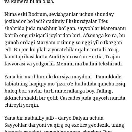
va kamera bilan olish.
Nima eski Bodrum, sevishganlar uchun shunday
jozibador bo'ladi? qadimiy Ekskursiyalar Efes
shahrida juda mashhur bo'lgan. sayyohlar Maremanu
ko'rib eng qiziqarli joylardan biri. Afsonaga ko'ra, bu
gunoh erdagi Maryam o'zining so'nggi yil o'tkazgan
edi. Bu Jon ko'plab ziyoratchilar qabr tortadi. Yo'q,
kam tajribasi katta Amfitiyatrosu'nu Hestia, Trajan
favvorasi va yodgorlik Memmi ma'badini tekshiradi.
Yana bir mashhur ekskursiya maydoni - Pamukkale -
tabiatning haqiqiy mo''jiza. o'z hududida qancha issiq
buloq bor. suvlar turli minerallarga boy. Falling,
ikkinchi shakli bir qotib Cascades juda quyosh nurida
chiroyli yorqin.
Yana bir mahalliy jalb - daryo Dalyan uchun.
Sayyohlar daryoni va qirg'oq exotics geodezik, uning
kemada sayohat. sayyohlar agora, cherkov, Rim