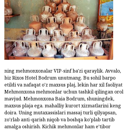
ning mehmonxonalar VIP-sinf ba'zi qaraylik. Avvalo,
biz Rixos Hotel Bodrum unutmang. Bu sohil barpo
etildi va nafaqat o'z maxsus plaj, lekin har xil faoliyat
Mehmonxona mehmonlar uchun tashkil qilingan orol
mavjud. Mehmonxona Baia Bodrum, shuningdek,
maxsus plaja ega. mahalliy kurort xizmatlarini keng
doira. Uning mutaxassislari massaj turli qilyapsan,
zo'rlab anti-qarish niqob va boshqa ko'plab tartib
amalga oshirish. Kichik mehmonlar ham e'tibor