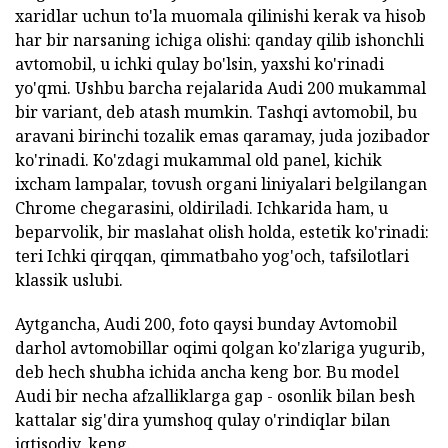
xaridlar uchun to'la muomala qilinishi kerak va hisob
har bir narsaning ichiga olishi: qanday qilib ishonchli
avtomobil, u ichki qulay bo'lsin, yaxshi ko'rinadi
yo'qmi. Ushbu barcha rejalarida Audi 200 mukammal
bir variant, deb atash mumkin. Tashqi avtomobil, bu
aravani birinchi tozalik emas qaramay, juda jozibador
ko'rinadi. Ko'zdagi mukammal old panel, kichik
ixcham lampalar, tovush organi liniyalari belgilangan
Chrome chegarasini, oldiriladi. Ichkarida ham, u
beparvolik, bir maslahat olish holda, estetik ko'rinadi:
teri Ichki qirqqan, qimmatbaho yog'och, tafsilotlari
klassik uslubi.
Aytgancha, Audi 200, foto qaysi bunday Avtomobil
darhol avtomobillar oqimi qolgan ko'zlariga yugurib,
deb hech shubha ichida ancha keng bor. Bu model
Audi bir necha afzalliklarga gap - osonlik bilan besh
kattalar sig'dira yumshoq qulay o'rindiqlar bilan
iqtisodiy, keng.