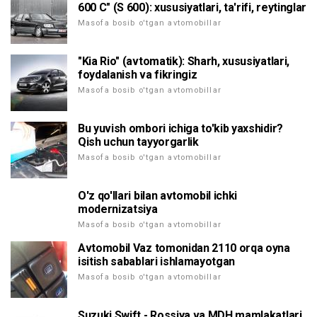
600 C" (S 600): xususiyatlari, ta'rifi, reytinglar
Masofa bosib o'tgan avtomobillar
"Kia Rio" (avtomatik): Sharh, xususiyatlari,
foydalanish va fikringiz
Masofa bosib o'tgan avtomobillar
Bu yuvish ombori ichiga to'kib yaxshidir?
Qish uchun tayyorgarlik
Masofa bosib o'tgan avtomobillar
O'z qo'llari bilan avtomobil ichki
modernizatsiya
Masofa bosib o'tgan avtomobillar
Avtomobil Vaz tomonidan 2110 orqa oyna
isitish sabablari ishlamayotgan
Masofa bosib o'tgan avtomobillar
Suzuki Swift - Rossiya va MDH mamlakatlari