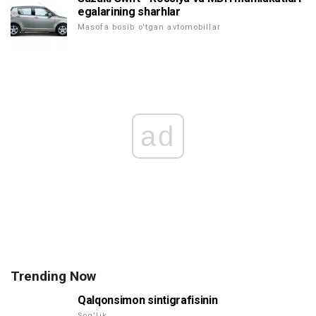
egalarining sharhlar
Masofa bosib o'tgan avtomobillar
ad
Trending Now
Qalqonsimon sintigrafisinin
Sog'lik