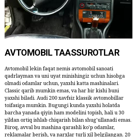
AVTOMOBIL TAASSUROTLAR
Avtomobil lekin faqat nemis avtomobil sanoati
qadrlayman va uni uyat minishingiz uchun hisobga
olmadi odamlar uchun, yaxshi katta mashinalari.
Classic qarib mumkin emas, va har bir kishi buni
yaxshi biladi. Audi 200 xavfsiz klassik avtomobillar
toifasiga mumkin. Bugungi kunda yaxshi holatda
barcha yanada qiyin ham modelini topish, hali u 30
yildan ortiq ishlab chiqarish bilan shug'ullanadi emas.
Biroq, avval bu mashina qarashli ko'p odamlar,
reklamalar berish, va narxlar turli xil belgilangan. 20