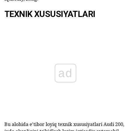
TEXNIK XUSUSIYATLARI
ad
Bu alohida e'tibor loyiq texnik xususiyatlari Audi 200,