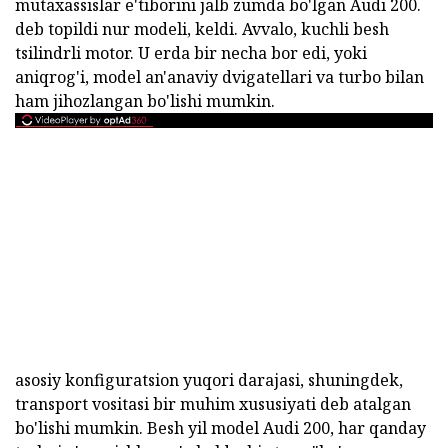
mutaxassislar e'tiborini jalb zumda bo'lgan Audi 200.
deb topildi nur modeli, keldi. Avvalo, kuchli besh
tsilindrli motor. U erda bir necha bor edi, yoki
aniqrog'i, model an'anaviy dvigatellari va turbo bilan
ham jihozlangan bo'lishi mumkin.
asosiy konfiguratsion yuqori darajasi, shuningdek,
transport vositasi bir muhim xususiyati deb atalgan
bo'lishi mumkin. Besh yil model Audi 200, har qanday