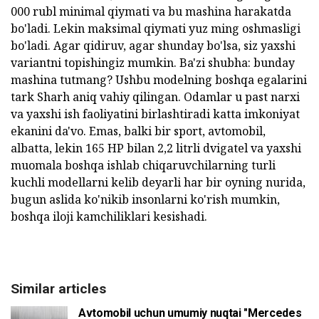
000 rubl minimal qiymati va bu mashina harakatda
bo'ladi. Lekin maksimal qiymati yuz ming oshmasligi
bo'ladi. Agar qidiruv, agar shunday bo'lsa, siz yaxshi
variantni topishingiz mumkin. Ba'zi shubha: bunday
mashina tutmang? Ushbu modelning boshqa egalarini
tark Sharh aniq vahiy qilingan. Odamlar u past narxi
va yaxshi ish faoliyatini birlashtiradi katta imkoniyat
ekanini da'vo. Emas, balki bir sport, avtomobil,
albatta, lekin 165 HP bilan 2,2 litrli dvigatel va yaxshi
muomala boshqa ishlab chiqaruvchilarning turli
kuchli modellarni kelib deyarli har bir oyning nurida,
bugun aslida ko'nikib insonlarni ko'rish mumkin,
boshqa iloji kamchiliklari kesishadi.
Similar articles
Avtomobil uchun umumiy nuqtai "Mercedes