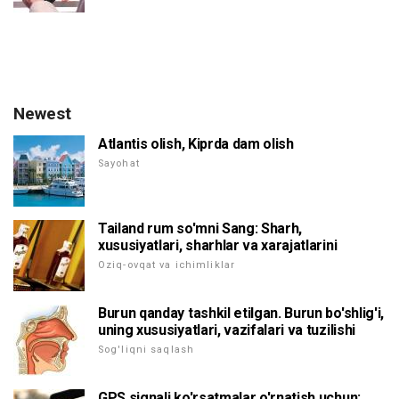
Newest
Atlantis olish, Kiprda dam olish
Sayohat
Tailand rum so'mni Sang: Sharh,
xususiyatlari, sharhlar va xarajatlarini
Oziq-ovqat va ichimliklar
Burun qanday tashkil etilgan. Burun bo'shlig'i,
uning xususiyatlari, vazifalari va tuzilishi
Sog'liqni saqlash
GPS signali ko'rsatmalar o'rnatish uchun: