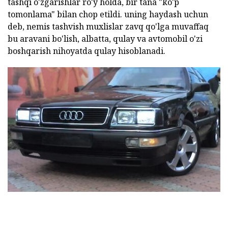
tashqi o'zgarishlar ro'y holda, bir tana "ko'p
tomonlama" bilan chop etildi. uning haydash uchun
deb, nemis tashvish muxlislar zavq qo'lga muvaffaq
bu aravani bo'lish, albatta, qulay va avtomobil o'zi
boshqarish nihoyatda qulay hisoblanadi.