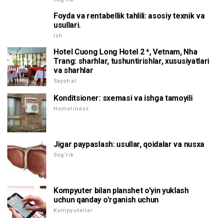
Foyda va rentabellik tahlili: asosiy texnik va
usullari.
Ish
Hotel Cuong Long Hotel 2 *, Vetnam, Nha
Trang: sharhlar, tushuntirishlar, xususiyatlari
va sharhlar
Sayohat
Konditsioner: sxemasi va ishga tamoyili
Homeliness
Jigar paypaslash: usullar, qoidalar va nusxa
Sog'lik
Kompyuter bilan planshet o'yin yuklash
uchun qanday o'rganish uchun
Kompyuterlar