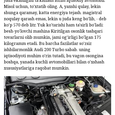
juda ekanligini ta'kidlash lozim iqtisodiy avtomobil.
Misol uchun, to'xtatib oling. A, yaxshi qulay, lekin
shunga qaramay, katta energiya tejash. magistral
noqulay qarash emas, lekin u juda keng bo'lib, - deb
ko'p 570 deb litr. Yuk ko'tarishi ham ta'sirli bo'ladi:
besh-yo'lovchi mashina Kiritilgan osonlik tashqari
tovarlarni olib mumkin, jami og'irligi bo'lgan 175
kilogramm etadi. Bu barcha fazilatlar so'zsiz
ishbilarmonlik Audi 200 Turbo sabab. uning
iqtisodiyoti muhim o'rin tutadi, bu vagon osongina
boshqa, yanada kuchli avtomobillari bilan o'xshash
xususiyatlariga raqobat mumkin.