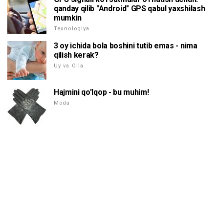
qanday qilib "Android" GPS qabul yaxshilash
mumkin
Texnologiya
3 oy ichida bola boshini tutib emas - nima
qilish kerak?
Uy va Oila
Hajmini qo'lqop - bu muhim!
Moda