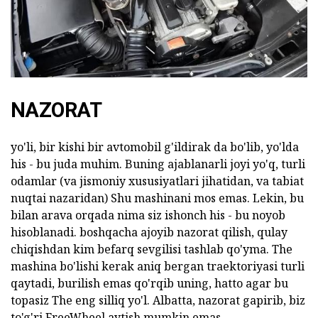
NAZORAT
yo'li, bir kishi bir avtomobil g'ildirak da bo'lib, yo'lda
his - bu juda muhim. Buning ajablanarli joyi yo'q, turli
odamlar (va jismoniy xususiyatlari jihatidan, va tabiat
nuqtai nazaridan) Shu mashinani mos emas. Lekin, bu
bilan arava orqada nima siz ishonch his - bu noyob
hisoblanadi. boshqacha ajoyib nazorat qilish, qulay
chiqishdan kim befarq sevgilisi tashlab qo'yma. The
mashina bo'lishi kerak aniq bergan traektoriyasi turli
qaytadi, burilish emas qo'rqib uning, hatto agar bu
topasiz The eng silliq yo'l. Albatta, nazorat gapirib, biz
to'g'ri FreeWheel aytish mumkin emas.