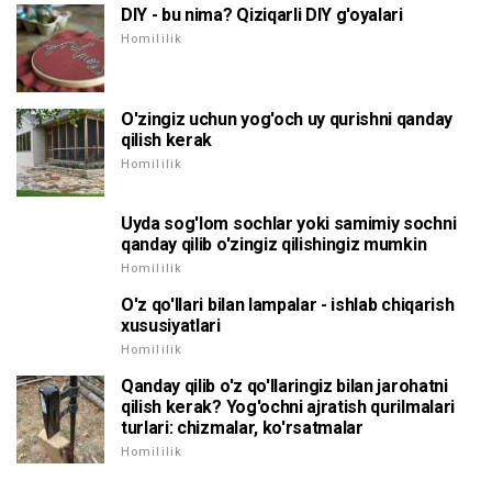
DIY - bu nima? Qiziqarli DIY g'oyalari
Homililik
O'zingiz uchun yog'och uy qurishni qanday
qilish kerak
Homililik
Uyda sog'lom sochlar yoki samimiy sochni
qanday qilib o'zingiz qilishingiz mumkin
Homililik
O'z qo'llari bilan lampalar - ishlab chiqarish
xususiyatlari
Homililik
Qanday qilib o'z qo'llaringiz bilan jarohatni
qilish kerak? Yog'ochni ajratish qurilmalari
turlari: chizmalar, ko'rsatmalar
Homililik