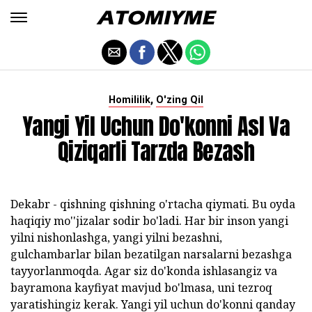
,
Homililik
O'zing Qil
Yangi Yil Uchun Do'konni Asl Va
Qiziqarli Tarzda Bezash
Dekabr - qishning qishning o'rtacha qiymati. Bu oyda
haqiqiy mo''jizalar sodir bo'ladi. Har bir inson yangi
yilni nishonlashga, yangi yilni bezashni,
gulchambarlar bilan bezatilgan narsalarni bezashga
tayyorlanmoqda. Agar siz do'konda ishlasangiz va
bayramona kayfiyat mavjud bo'lmasa, uni tezroq
yaratishingiz kerak. Yangi yil uchun do'konni qanday