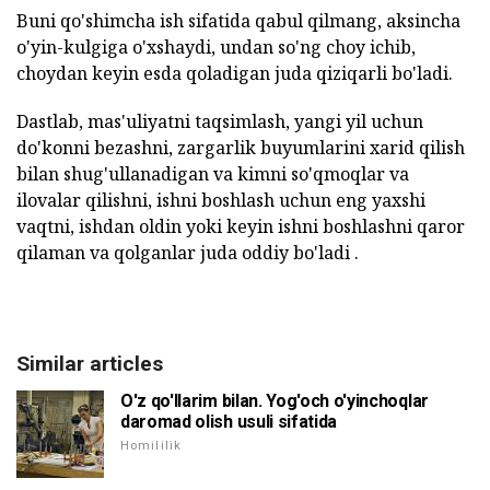
Buni qo'shimcha ish sifatida qabul qilmang, aksincha
o'yin-kulgiga o'xshaydi, undan so'ng choy ichib,
choydan keyin esda qoladigan juda qiziqarli bo'ladi.
Dastlab, mas'uliyatni taqsimlash, yangi yil uchun
do'konni bezashni, zargarlik buyumlarini xarid qilish
bilan shug'ullanadigan va kimni so'qmoqlar va
ilovalar qilishni, ishni boshlash uchun eng yaxshi
vaqtni, ishdan oldin yoki keyin ishni boshlashni qaror
qilaman va qolganlar juda oddiy bo'ladi .
Similar articles
O'z qo'llarim bilan. Yog'och o'yinchoqlar
daromad olish usuli sifatida
Homililik