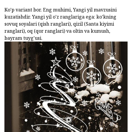
Ko'p variant bor. Eng muhimi, Yangi yil mavzusini
kuzatishdir. Yangi yil o'z ranglariga ega: ko'kning
sovuq soyalari (qish ranglari), qizil (Santa kiyimi
ranglari), oq (qor ranglari) va oltin va kumush,
bayram tuyg'usi.