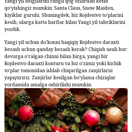
Yangi yil belgilarini rangli qog'ozlardan kesib
qo'yishingiz mumkin: Santa Claus, Snow Maiden,
kiyiklar guruhi. Shuningdek, biz Rojdestvo to'plarini
kesib, ularga katta harflar bilan Yangi yil tabriklarini
yozdik.
Yangi yil uchun do'konni haqiqiy Rojdestvo daraxti
bezash uchun qanday bezash kerak? Chiqish usuli bor:
devorga o'ralgan chinni bilan birga, yangi bir
Rojdestvo daraxti konturu va biz o'zimiz yoki kichik
to'plar tomonidan ishlab chiqarilgan zanjirlarni
yapıştırırız. Zanjirlar kesilgan bo'ylama chiziqlar
yordamida amalga oshirilishi mumkin.