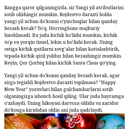
Rangga qaror qilganingizda, siz Yangi yil atributlarini
sotib olishingiz mumkin. Rojdestvo daraxti holda
yangi yil uchun do'konni o'yinchoqlar bilan qanday
bezash kerak? Yo'q. Herringbone majburiy
hisoblanadi. Bu juda kichik bo'lishi mumkin, kichik
to'p va yorqin tinsel, lekin u bo'lishi kerak. Uning
ostiga kichik qutilarni sovg'alar bilan kattalashtirib,
tepada kichik qizil yulduz bilan bezashingiz mumkin.
Keyin, Qor Qorbiq bilan kichik Santa Claus qo'ying.
Yangi yil uchun do'konni qanday bezash kerak, agar
sizga tegishli Rojdestvo daraxti topilmasa? "Happy
New Year" yozuvlari bilan gulchambarlarni sotib
olganingizga ishonch hosil qiling. Ular juda bayramga
o'xshaydi. Uning hikoyasi darvoza oldida va xaridor
do'konga kirishdan oldin uni juda qadrlaydi.