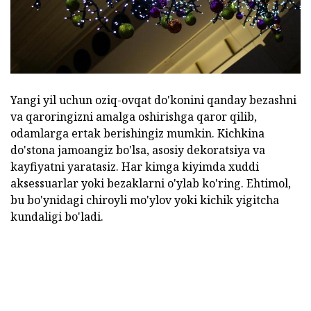
Yangi yil uchun oziq-ovqat do'konini qanday bezashni
va qaroringizni amalga oshirishga qaror qilib,
odamlarga ertak berishingiz mumkin. Kichkina
do'stona jamoangiz bo'lsa, asosiy dekoratsiya va
kayfiyatni yaratasiz. Har kimga kiyimda xuddi
aksessuarlar yoki bezaklarni o'ylab ko'ring. Ehtimol,
bu bo'ynidagi chiroyli mo'ylov yoki kichik yigitcha
kundaligi bo'ladi.