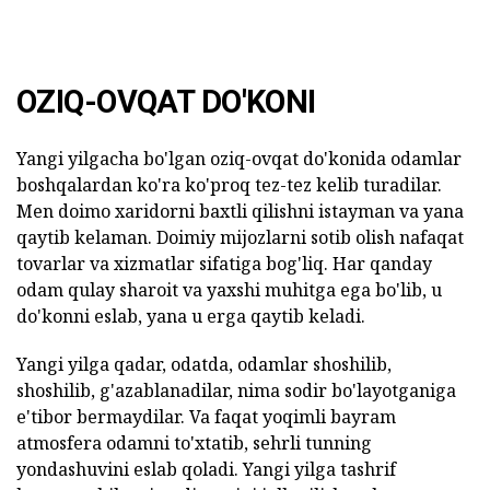
OZIQ-OVQAT DO'KONI
Yangi yilgacha bo'lgan oziq-ovqat do'konida odamlar
boshqalardan ko'ra ko'proq tez-tez kelib turadilar.
Men doimo xaridorni baxtli qilishni istayman va yana
qaytib kelaman. Doimiy mijozlarni sotib olish nafaqat
tovarlar va xizmatlar sifatiga bog'liq. Har qanday
odam qulay sharoit va yaxshi muhitga ega bo'lib, u
do'konni eslab, yana u erga qaytib keladi.
Yangi yilga qadar, odatda, odamlar shoshilib,
shoshilib, g'azablanadilar, nima sodir bo'layotganiga
e'tibor bermaydilar. Va faqat yoqimli bayram
atmosfera odamni to'xtatib, sehrli tunning
yondashuvini eslab qoladi. Yangi yilga tashrif