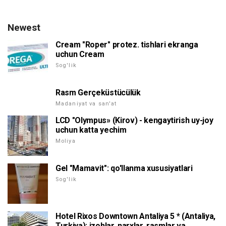
Newest
Cream "Roper" protez. tishlari ekranga
uchun Cream
Sog'lik
Rasm Gerçeküstücülük
Madaniyat va san'at
LCD "Olympus» (Kirov) - kengaytirish uy-joy
uchun katta yechim
Moliya
Gel "Mamavit": qo'llanma xususiyatlari
Sog'lik
Hotel Rixos Downtown Antaliya 5 * (Antaliya,
Turkiya): izohlar, narxlar, rasmlar va