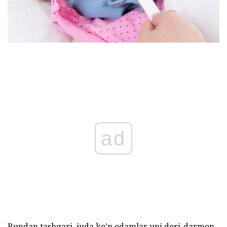
ad
Bundan tashqari, juda ko'p odamlar uni dori-darmon