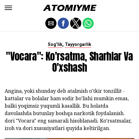
,
Sog'lik
Tayyorgarlik
"Vocara": Ko'rsatma, Sharhlar Va
O'xshash
Angina, yoki shunday deb atalmish o'tkir tonzillit -
kattalar va bolalar ham sodir bo'lishi mumkin emas,
balki yoqimsiz yuqumli kasallik. Bu holatda
davolashda butunlay boshqa narkotik foydalanish.
dori "Vocara" eng samarali hisoblanadi. Ko'rsatmalar,
izoh va dori xususiyatlari quyida keltirilgan.