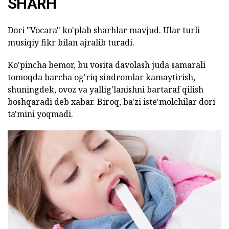
SHARH
Dori "Vocara" ko'plab sharhlar mavjud. Ular turli
musiqiy fikr bilan ajralib turadi.
Ko'pincha bemor, bu vosita davolash juda samarali
tomoqda barcha og'riq sindromlar kamaytirish,
shuningdek, ovoz va yallig'lanishni bartaraf qilish
boshqaradi deb xabar. Biroq, ba'zi iste'molchilar dori
ta'mini yoqmadi.