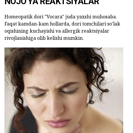
NOJO'YA REAKTSIYALAR
Homeopatik dori "Vocara" juda yaxshi muhosaba.
Faqat kamdan-kam hollarda, dori tomchilari so'lak
oqishining kuchayishi va allergik reaktsiyalar
rivojlanishiga olib kelishi mumkin.