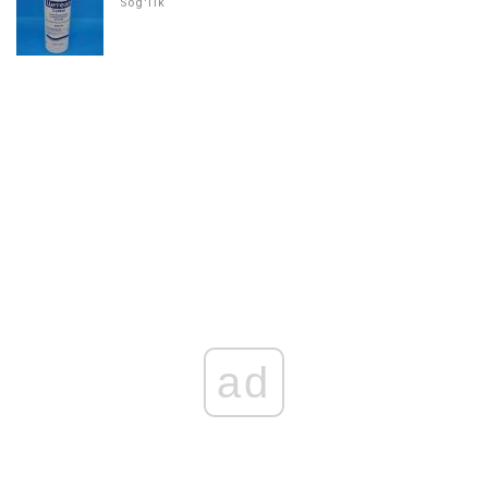
Sog'lik
ad