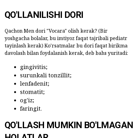
QO'LLANILISHI DORI
Qachon Men dori "Vocara" olish kerak? (Bir
yoshgacha bolalar, bu imtiyoz faqat tajribali pediatr
tayinlash kerak) Ko'rsatmalar bu dori faqat birikma
davolash bilan foydalanish kerak, deb bahs yuritadi:
gingivitis;
surunkali tonzillit;
lenfadenit;
stomatit;
og'iz;
faringit.
QO'LLASH MUMKIN BO'LMAGAN
HOLATLAR