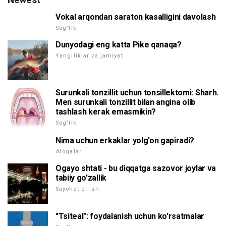
Vokal arqondan saraton kasalligini davolash
Sog'lik
Dunyodagi eng katta Pike qanaqa?
Yangiliklar va jamiyat
Surunkali tonzillit uchun tonsillektomi: Sharh.
Men surunkali tonzillit bilan angina olib
tashlash kerak emasmikin?
Sog'lik
Nima uchun erkaklar yolg'on gapiradi?
Aloqalar
Ogayo shtati - bu diqqatga sazovor joylar va
tabiiy go'zallik
Sayohat qilish
"Tsiteal": foydalanish uchun ko'rsatmalar