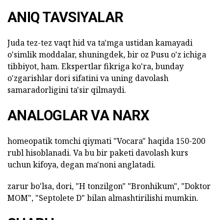
ANIQ TAVSIYALAR
Juda tez-tez vaqt hid va ta'mga ustidan kamayadi
o'simlik moddalar, shuningdek, bir oz Pusu o'z ichiga
tibbiyot, ham. Ekspertlar fikriga ko'ra, bunday
o'zgarishlar dori sifatini va uning davolash
samaradorligini ta'sir qilmaydi.
ANALOGLAR VA NARX
homeopatik tomchi qiymati "Vocara" haqida 150-200
rubl hisoblanadi. Va bu bir paketi davolash kurs
uchun kifoya, degan ma'noni anglatadi.
zarur bo'lsa, dori, "H tonzilgon" "Bronhikum", "Doktor
MOM", "Septolete D" bilan almashtirilishi mumkin.