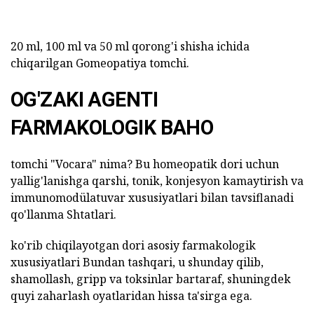
20 ml, 100 ml va 50 ml qorong'i shisha ichida
chiqarilgan Gomeopatiya tomchi.
OG'ZAKI AGENTI
FARMAKOLOGIK BAHO
tomchi "Vocara" nima? Bu homeopatik dori uchun
yallig'lanishga qarshi, tonik, konjesyon kamaytirish va
immunomodülatuvar xususiyatlari bilan tavsiflanadi
qo'llanma Shtatlari.
ko'rib chiqilayotgan dori asosiy farmakologik
xususiyatlari Bundan tashqari, u shunday qilib,
shamollash, gripp va toksinlar bartaraf, shuningdek
quyi zaharlash oyatlaridan hissa ta'sirga ega.