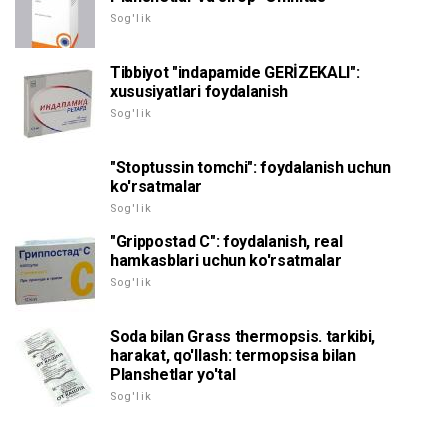
Sog'lik
Tibbiyot "indapamide GERİZEKALI":
xususiyatlari foydalanish
Sog'lik
"Stoptussin tomchi": foydalanish uchun
ko'rsatmalar
Sog'lik
"Grippostad C": foydalanish, real
hamkasblari uchun ko'rsatmalar
Sog'lik
Soda bilan Grass thermopsis. tarkibi,
harakat, qo'llash: termopsisa bilan
Planshetlar yo'tal
Sog'lik