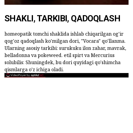
SHAKLI, TARKIBI, QADOQLASH
homeopatik tomchi shaklida ishlab chiqarilgan og'ir
qog'oz qadoqlash ko'milgan dori, "Vocara" qo'llanma.
Ularning asosiy tarkibi: surukuku ilon zahar, mavrak,
belladonna va pokeweed. etil spirt va Mercurius
solubilis: Shuningdek, bu dori quyidagi qo'shimcha
qismlarga o'z ichiga oladi.