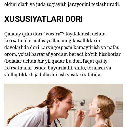
oldini oladi va juda sog'ayish jarayonini tezlashtiradi.
XUSUSIYATLARI DORI
Qanday qilib dori "Vocara"? foydalanish uchun
ko'rsatmalar nafas yo'llarining kasalliklarini
davolashda dori Laryngospasm kamaytirish va nafas
orom, yo'tal bartaraf yordam beradi ko'rib hisobotlar
(bolalar uchun bir yil qadar bu dori faqat qat'iy
ko'rsatmalar ostida buyuriladi). shifo, tozalash va
shilliq tiklash jadallashtirish vositasi sifatida.