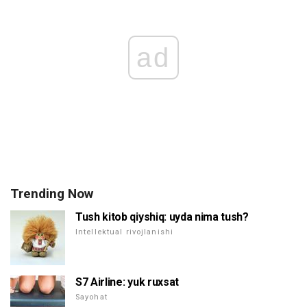
ad
Trending Now
Tush kitob qiyshiq: uyda nima tush?
Intellektual rivojlanishi
S7 Airline: yuk ruxsat
Sayohat