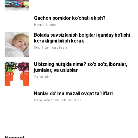
Qachon pomidor ko'chati ekish?
Homeliness
Bolada suvsizlanish belgilari qanday bo'lishi
kerakligini bilish kerak
Sog'liqni saqlash
U bizning nutqida nima? so'z so'z, iboralar,
jumlalar, va uslublar
Yaratish
Nonlar do'lma mazali ovqat ta'riflari
Oziq-ovqat va ichimliklar
Newest