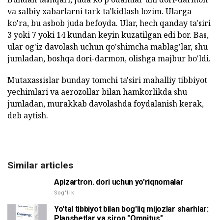
va salbiy xabarlarni tark ta'kidlash lozim. Ularga
ko'ra, bu asbob juda befoyda. Ular, hech qanday ta'siri
3 yoki 7 yoki 14 kundan keyin kuzatilgan edi bor. Bas,
ular og'iz davolash uchun qo'shimcha mablag'lar, shu
jumladan, boshqa dori-darmon, olishga majbur bo'ldi.
Mutaxassislar bunday tomchi ta'siri mahalliy tibbiyot
yechimlari va aerozollar bilan hamkorlikda shu
jumladan, murakkab davolashda foydalanish kerak,
deb aytish.
Similar articles
Apizartron. dori uchun yo'riqnomalar
Sog'lik
Yo'tal tibbiyot bilan bog'liq mijozlar sharhlar:
Planshetlar va sirop "Omnitus"