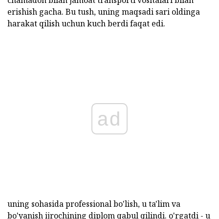
chamadon bilan jamoat transporti vositalari bilan
erishish gacha. Bu tush, uning maqsadi sari oldinga
harakat qilish uchun kuch berdi faqat edi.
ad
uning sohasida professional bo'lish, u ta'lim va
bo'yanish ijrochining diplom qabul qilindi. o'rgatdi - u