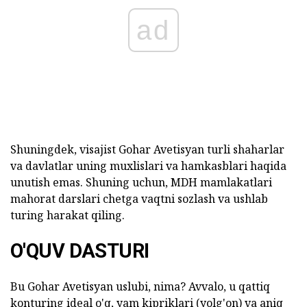
ad
Shuningdek, visajist Gohar Avetisyan turli shaharlar
va davlatlar uning muxlislari va hamkasblari haqida
unutish emas. Shuning uchun, MDH mamlakatlari
mahorat darslari chetga vaqtni sozlash va ushlab
turing harakat qiling.
O'QUV DASTURI
Bu Gohar Avetisyan uslubi, nima? Avvalo, u qattiq
konturing ideal o'q, yam kipriklari (yolg'on) va aniq