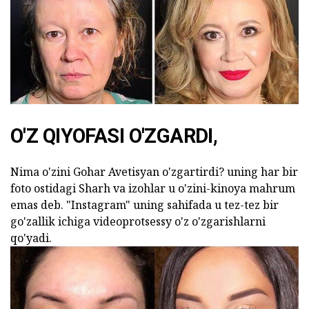
O'Z QIYOFASI O'ZGARDI,
Nima o'zini Gohar Avetisyan o'zgartirdi? uning har bir
foto ostidagi Sharh va izohlar u o'zini-kinoya mahrum
emas deb. "Instagram" uning sahifada u tez-tez bir
go'zallik ichiga videoprotsessy o'z o'zgarishlarni
qo'yadi.