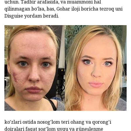
uchun. Tadbir arafasida, va muammoni hal
qilinmagan bo'lsa, bas, Gohar iloji boricha tezroq uni
Disguise yordam beradi.
ko'zlari ostida nosog'lom teri ohang va qorong'i
doiralari faqat sog'lom uyqu va güneşlenme