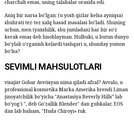
charchab emas, uning talabalar orasida edi.
Aniq bir narsa bo'lgan: (u yosh qizlar kelsa ayniqsa)
shuhrati tez-tez xalq hasad masalasi bo'ladi. Shuning
uchun, men (yaxshilik, shu jumladan) har bir so'z
kerak emas deb hisoblayman. Holbuki, u butun dunyo
bo'ylab o'rganish kelardi tashqari u, shunday yomon
bo'lsa?
SEVIMLI MAHSULOTLARI
visajist Gohar Avetisyan nima qiladi afzal? Avvalo, u
professional kosmetika Marka Amerika brendi Liman
jinoyatchilik bo'yicha "Anastasiya Beverly Hills" lab
bo'yog'i ", deb Go'zallik Blender" dan gubkalar, EOS
dan lab balsam, "Huda Chiroyi» tuk.