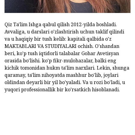
Qiz Ta'lim Ishga qabul qilish 2012-yilda boshladi.
Avvaliga, u darslari o'zlashtirish uchun taklif qilindi
va u haqiqiy bir tush kelib: kapitali qalbida o'z
MAKTABLARI VA STUDIYALARI ochish. O'shandan
beri, ko'p tush iqtidorli talabalar Gohar Avetisyan
orasida bo'lishi. ko'p fikr-mulohazalar, balki eng
kichik tomonidan hukm ta'lim narxlari. Lekin, shunga
qaramay, ta'lim nihoyatda mashhur bo'lib, joylari
oldindan deyarli bir yil bo'yaladi. Va u rozi bo'ladi, u
yuqori professionallik bir ko'rsatkich hisoblanadi.