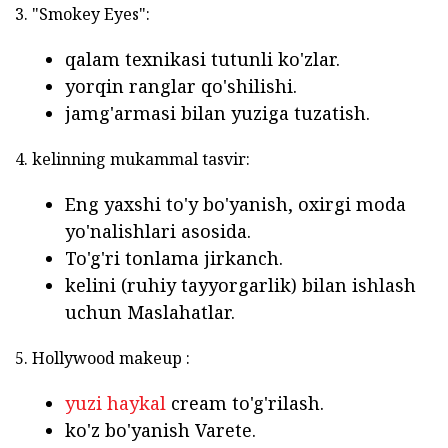
3. "Smokey Eyes":
qalam texnikasi tutunli ko'zlar.
yorqin ranglar qo'shilishi.
jamg'armasi bilan yuziga tuzatish.
4. kelinning mukammal tasvir:
Eng yaxshi to'y bo'yanish, oxirgi moda
yo'nalishlari asosida.
To'g'ri tonlama jirkanch.
kelini (ruhiy tayyorgarlik) bilan ishlash
uchun Maslahatlar.
5. Hollywood makeup :
yuzi haykal
cream to'g'rilash.
ko'z bo'yanish Varete.