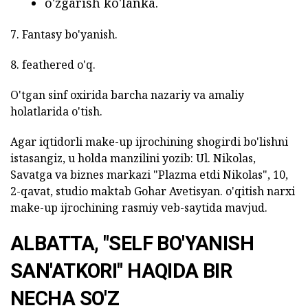
o'zgarish ko'lanka.
7. Fantasy bo'yanish.
8. feathered o'q.
O'tgan sinf oxirida barcha nazariy va amaliy
holatlarida o'tish.
Agar iqtidorli make-up ijrochining shogirdi bo'lishni
istasangiz, u holda manzilini yozib: Ul. Nikolas,
Savatga va biznes markazi "Plazma etdi Nikolas", 10,
2-qavat, studio maktab Gohar Avetisyan. o'qitish narxi
make-up ijrochining rasmiy veb-saytida mavjud.
ALBATTA, "SELF BO'YANISH
SAN'ATKORI" HAQIDA BIR
NECHA SO'Z