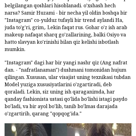
belgilangan qoshlari hisoblanadi. o'xshash hech
narsa? Samir Huzami - bir necha yil oldin boshqa bir
"Instagram" co-yulduz tufayli bir trend aylandi Ha,
juda to'g'ri, grim,. Lekin faqat rus. Gohar o'z ish arab
makeup nafaqat sharq go'zallarining, balki Osiyo va
hatto slavyan ko'rinishi bilan qiz kelishi isbotlash
mumkin.
"Instagram" dagi har bir yangi nashr qiz (Ang nafrat
dan. - "nafratlanaman") dushmani tomonidan hujum
qilingan. Xususan, ular visajist uning texnikasi tubdan
Model yuziga xususiyatlarini o'zgartiradi, deb
qoraladi. Lekin, siz uning ish qaraganimda, har
qanday fashionista ustasi qo'lida bo'lishi istagi paydo
bo'ladi, va bir ayol bo'lib, tanib bo'lmas darajada
o'zgartirib, qarang "qopqog'ida."