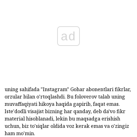
ad
uning sahifada "Instagram" Gohar abonentlari fikrlar,
orzular bilan o'rtoqlashdi. Bu foloverov talab uning
muvaffaqiyati hikoya haqida gapirib, faqat emas.
Iste'dodli visajist bizning har qanday, deb da'vo fikr
material hisoblanadi, lekin bu maqsadga erishish
uchun, biz to'siqlar oldida voz kerak emas va o'zingiz
ham mo'min.