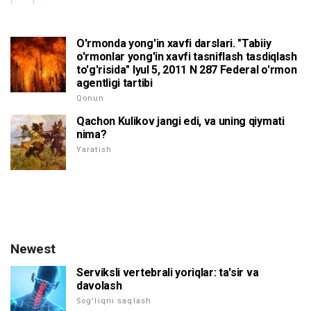
O'rmonda yong'in xavfi darslari. "Tabiiy
o'rmonlar yong'in xavfi tasniflash tasdiqlash
to'g'risida" Iyul 5, 2011 N 287 Federal o'rmon
agentligi tartibi
Qonun
Qachon Kulikov jangi edi, va uning qiymati
nima?
Yaratish
Newest
Serviksli vertebrali yoriqlar: ta'sir va
davolash
Sog'liqni saqlash