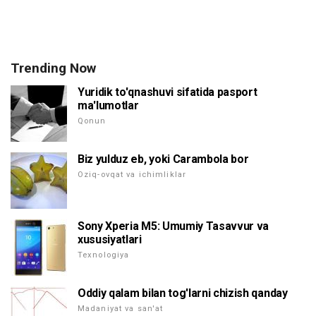
Trending Now
Yuridik to'qnashuvi sifatida pasport
ma'lumotlar
Qonun
Biz yulduz eb, yoki Carambola bor
Oziq-ovqat va ichimliklar
Sony Xperia M5: Umumiy Tasavvur va
xususiyatlari
Texnologiya
Oddiy qalam bilan tog'larni chizish qanday
Madaniyat va san'at