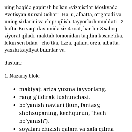
ning haqida gapirish bo'lsin »vizajistlar Moskvada
Avetisyan Kursni Gohar". Ha, u, albatta, o'rgatadi va
uning sirlarini va chips qilish. tayyorlash muddati - 2
hafta. Bu vaqt davomida siz 4 soat, har bir 8 saboq
ziyorat qiladi. maktab tomonidan taqdim kosmetika,
lekin sen bilan - cho'tka, tizza, qalam, orzu, albatta,
yaxshi kayfiyat bilimlar va.
dasturi:
1. Nazariy blok:
makiyaji ariza yuzma tayyorlang.
rang g'ildirak tushunchasi.
bo'yanish navlari (kun, fantasy,
shohsupaning, kechqurun, "hech
bo'yanish").
soyalari chizish qalam va xafa qilma