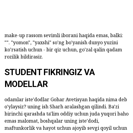
make-up rassom sevimli iborani haqida emas, balki:
"". "yomon", "yaxshi" so'ng bo'yanish dunyo yuzini
ko'rsatish uchun - bir qiz uchun, go'zal qalin qadam
rozilik bildirasiz.
STUDENT FIKRINGIZ VA
MODELLAR
odamlar iste'dodlar Gohar Avetisyan haqida nima deb
o'ylaysiz? uning ish Sharh aralashgan qilindi. Ba'zi
birinchi qarashda ta'lim oddiy uchun juda yuqori baho
emas malomat, boshqalar uning iste'dodi,
maftunkorlik va hayot uchun ajoyib sevgi qoyil uchun