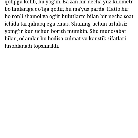
qolipga kelib, bu yog'in. Ba'zan bir necha yuz kilometr
bo'limlariga qo'lga qodir, bu ma'yus parda. Hatto bir
bo'ronli shamol va og'ir bulutlarni bilan bir necha soat
ichida tarqalmoq ega emas. Shuning uchun uzluksiz
yomg'ir kun uchun borish mumkin. Shu munosabat
bilan, odamlar bu hodisa zulmat va kaustik sifatlari
hisoblanadi topshirildi.