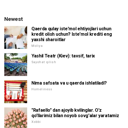
Newest
Qaerda qulay iste'mol ehtiyojlari uchun
kredit olish uchun? Iste'mol krediti eng
yaxshi sharoitlar
Moliya
Yashil Teatr (Kiev): tavsif, tarix
Sayohat qilish
Nima safsata va u qaerda ishlatiladi?
Homeliness
"Rafaello" dan ajoyib kvilinglar. O'z
qo'llarimiz bilan noyob sovg'alar yaratamiz
Xobbi