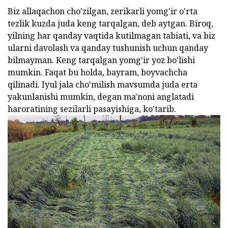
Biz allaqachon cho'zilgan, zerikarli yomg'ir o'rta
tezlik kuzda juda keng tarqalgan, deb aytgan. Biroq,
yilning har qanday vaqtida kutilmagan tabiati, va biz
ularni davolash va qanday tushunish uchun qanday
bilmayman. Keng tarqalgan yomg'ir yoz bo'lishi
mumkin. Faqat bu holda, bayram, boyvachcha
qilinadi. Iyul jala cho'milish mavsumda juda erta
yakunlanishi mumkin, degan ma'noni anglatadi
haroratining sezilarli pasayishiga, ko'tarib.