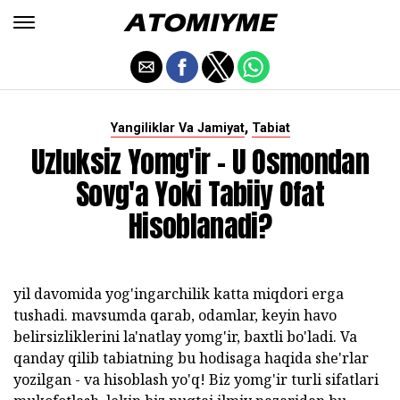
,
Yangiliklar Va Jamiyat
Tabiat
Uzluksiz Yomg'ir - U Osmondan
Sovg'a Yoki Tabiiy Ofat
Hisoblanadi?
yil davomida yog'ingarchilik katta miqdori erga
tushadi. mavsumda qarab, odamlar, keyin havo
belirsizliklerini la'natlay yomg'ir, baxtli bo'ladi. Va
qanday qilib tabiatning bu hodisaga haqida she'rlar
yozilgan - va hisoblash yo'q! Biz yomg'ir turli sifatlari