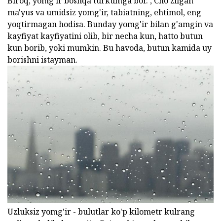
Biroq, yomg'ir boshqa turkumga bor. , Cho'zilgan
ma'yus va umidsiz yomg'ir, tabiatning, ehtimol, eng
yoqtirmagan hodisa. Bunday yomg'ir bilan g'amgin va
kayfiyat kayfiyatini olib, bir necha kun, hatto butun
kun borib, yoki mumkin. Bu havoda, butun kamida uy
borishni istayman.
Uzluksiz yomg'ir - bulutlar ko'p kilometr kulrang