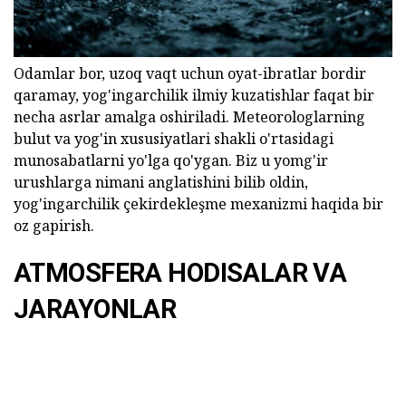
Odamlar bor, uzoq vaqt uchun oyat-ibratlar bordir
qaramay, yog'ingarchilik ilmiy kuzatishlar faqat bir
necha asrlar amalga oshiriladi. Meteorologlarning
bulut va yog'in xususiyatlari shakli o'rtasidagi
munosabatlarni yo'lga qo'ygan. Biz u yomg'ir
urushlarga nimani anglatishini bilib oldin,
yog'ingarchilik çekirdekleşme mexanizmi haqida bir
oz gapirish.
ATMOSFERA HODISALAR VA
JARAYONLAR