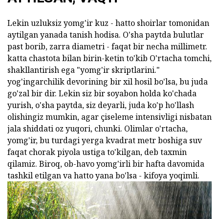
Lekin uzluksiz yomg'ir kuz - hatto shoirlar tomonidan
aytilgan yanada tanish hodisa. O'sha paytda bulutlar
past borib, zarra diametri - faqat bir necha millimetr.
katta chastota bilan birin-ketin to'kib O'rtacha tomchi,
shakllantirish ega "yomg'ir skriptlarini."
yog'ingarchilik devorining bir xil hosil bo'lsa, bu juda
go'zal bir dir. Lekin siz bir soyabon holda ko'chada
yurish, o'sha paytda, siz deyarli, juda ko'p ho'llash
olishingiz mumkin, agar çiseleme intensivligi nisbatan
jala shiddati oz yuqori, chunki. Olimlar o'rtacha,
yomg'ir, bu turdagi yerga kvadrat metr boshiga suv
faqat chorak piyola ustiga to'kilgan, deb taxmin
qilamiz. Biroq, ob-havo yomg'irli bir hafta davomida
tashkil etilgan va hatto yana bo'lsa - kifoya yoqimli.