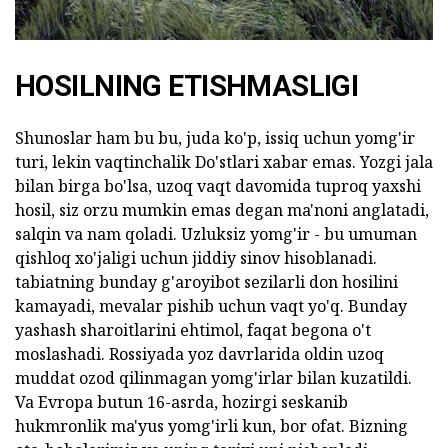
HOSILNING ETISHMASLIGI
Shunoslar ham bu bu, juda ko'p, issiq uchun yomg'ir
turi, lekin vaqtinchalik Do'stlari xabar emas. Yozgi jala
bilan birga bo'lsa, uzoq vaqt davomida tuproq yaxshi
hosil, siz orzu mumkin emas degan ma'noni anglatadi,
salqin va nam qoladi. Uzluksiz yomg'ir - bu umuman
qishloq xo'jaligi uchun jiddiy sinov hisoblanadi.
tabiatning bunday g'aroyibot sezilarli don hosilini
kamayadi, mevalar pishib uchun vaqt yo'q. Bunday
yashash sharoitlarini ehtimol, faqat begona o't
moslashadi. Rossiyada yoz davrlarida oldin uzoq
muddat ozod qilinmagan yomg'irlar bilan kuzatildi.
Va Evropa butun 16-asrda, hozirgi seskanib
hukmronlik ma'yus yomg'irli kun, bor ofat. Bizning