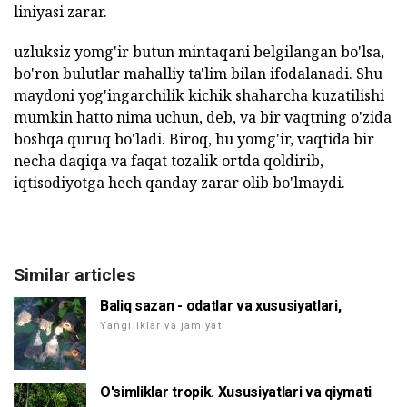
liniyasi zarar.
uzluksiz yomg'ir butun mintaqani belgilangan bo'lsa,
bo'ron bulutlar mahalliy ta'lim bilan ifodalanadi. Shu
maydoni yog'ingarchilik kichik shaharcha kuzatilishi
mumkin hatto nima uchun, deb, va bir vaqtning o'zida
boshqa quruq bo'ladi. Biroq, bu yomg'ir, vaqtida bir
necha daqiqa va faqat tozalik ortda qoldirib,
iqtisodiyotga hech qanday zarar olib bo'lmaydi.
Similar articles
Baliq sazan - odatlar va xususiyatlari,
Yangiliklar va jamiyat
O'simliklar tropik. Xususiyatlari va qiymati