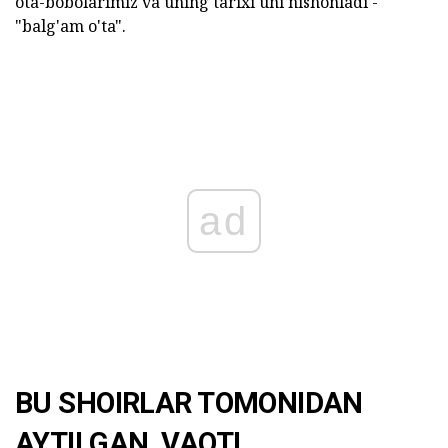
ota-bobolarimiz va uning tarixi uni nishonladi -
"balg'am o'ta".
ad
BU SHOIRLAR TOMONIDAN
AYTILGAN, VAQTI