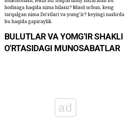
mukofotlash, lekin biz nuqtai ilmiy nazaridan bu
hodisaga haqida nima bilasiz? Misol uchun, keng
tarqalgan nima Do'stlari va yomg'ir? keyingi nashrda
bu haqida gapiraylik.
BULUTLAR VA YOMG'IR SHAKLI
O'RTASIDAGI MUNOSABATLAR
ad