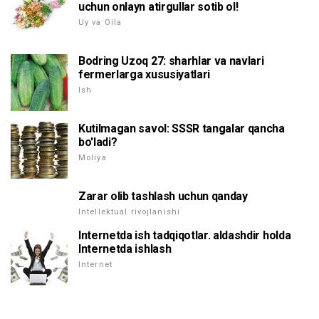
uchun onlayn atirgullar sotib ol!
Uy va Oila
Bodring Uzoq 27: sharhlar va navlari
fermerlarga xususiyatlari
Ish
Kutilmagan savol: SSSR tangalar qancha
bo'ladi?
Moliya
Zarar olib tashlash uchun qanday
Intellektual rivojlanishi
Internetda ish tadqiqotlar. aldashdir holda
Internetda ishlash
Internet