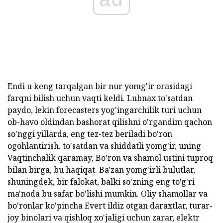
Endi u keng tarqalgan bir nur yomg'ir orasidagi
farqni bilish uchun vaqti keldi. Lubnax to'satdan
paydo, lekin forecasters yog'ingarchilik turi uchun
ob-havo oldindan bashorat qilishni o'rgandim qachon
so'nggi yillarda, eng tez-tez beriladi bo'ron
ogohlantirish. to'satdan va shiddatli yomg'ir, uning
Vaqtinchalik qaramay, Bo'ron va shamol ustini tuproq
bilan birga, bu haqiqat. Ba'zan yomg'irli bulutlar,
shuningdek, bir falokat, balki so'zning eng to'g'ri
ma'noda bu safar bo'lishi mumkin. Oliy shamollar va
bo'ronlar ko'pincha Evert ildiz otgan daraxtlar, turar-
joy binolari va qishloq xo'jaligi uchun zarar, elektr