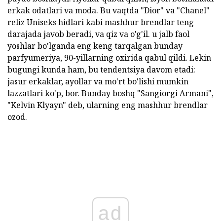
erkak odatlari va moda. Bu vaqtda "Dior" va "Chanel"
reliz Uniseks hidlari kabi mashhur brendlar teng
darajada javob beradi, va qiz va o'g'il. u jalb faol
yoshlar bo'lganda eng keng tarqalgan bunday
parfyumeriya, 90-yillarning oxirida qabul qildi. Lekin
bugungi kunda ham, bu tendentsiya davom etadi:
jasur erkaklar, ayollar va mo'rt bo'lishi mumkin
lazzatlari ko'p, bor. Bunday boshq "Sangiorgi Armani",
"Kelvin Klyayn" deb, ularning eng mashhur brendlar
ozod.
ad