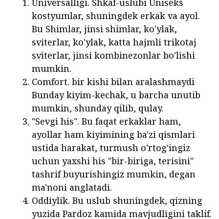
Universalligi. Shkaf-uslubi Uniseks
kostyumlar, shuningdek erkak va ayol.
Bu Shimlar, jinsi shimlar, ko'ylak,
sviterlar, ko'ylak, katta hajmli trikotaj
sviterlar, jinsi kombinezonlar bo'lishi
mumkin.
Comfort. bir kishi bilan aralashmaydi
Bunday kiyim-kechak, u barcha unutib
mumkin, shunday qilib, qulay.
"Sevgi his". Bu faqat erkaklar ham,
ayollar ham kiyimining ba'zi qismlari
ustida harakat, turmush o'rtog'ingiz
uchun yaxshi his "bir-biriga, terisini"
tashrif buyurishingiz mumkin, degan
ma'noni anglatadi.
Oddiylik. Bu uslub shuningdek, qizning
yuzida Pardoz kamida mavjudligini taklif.