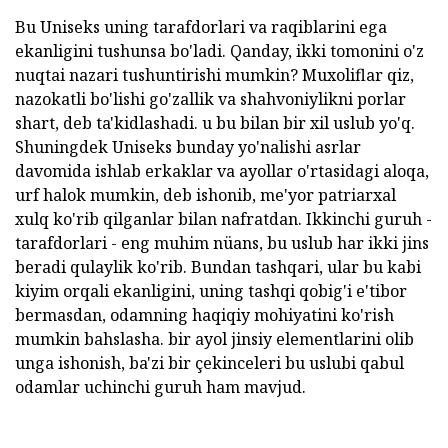
Bu Uniseks uning tarafdorlari va raqiblarini ega
ekanligini tushunsa bo'ladi. Qanday, ikki tomonini o'z
nuqtai nazari tushuntirishi mumkin? Muxoliflar qiz,
nazokatli bo'lishi go'zallik va shahvoniylikni porlar
shart, deb ta'kidlashadi. u bu bilan bir xil uslub yo'q.
Shuningdek Uniseks bunday yo'nalishi asrlar
davomida ishlab erkaklar va ayollar o'rtasidagi aloqa,
urf halok mumkin, deb ishonib, me'yor patriarxal
xulq ko'rib qilganlar bilan nafratdan. Ikkinchi guruh -
tarafdorlari - eng muhim nüans, bu uslub har ikki jins
beradi qulaylik ko'rib. Bundan tashqari, ular bu kabi
kiyim orqali ekanligini, uning tashqi qobig'i e'tibor
bermasdan, odamning haqiqiy mohiyatini ko'rish
mumkin bahslasha. bir ayol jinsiy elementlarini olib
unga ishonish, ba'zi bir çekinceleri bu uslubi qabul
odamlar uchinchi guruh ham mavjud.