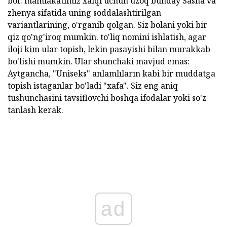
bor. mamlakatimiz xalqi uchun uzoq bunday Sasha va
zhenya sifatida uning soddalashtirilgan
variantlarining, o'rganib qolgan. Siz bolani yoki bir
qiz qo'ng'iroq mumkin. to'liq nomini ishlatish, agar
iloji kim ular topish, lekin pasayishi bilan murakkab
bo'lishi mumkin. Ular shunchaki mavjud emas:
Aytgancha, "Uniseks" anlamlıların kabi bir muddatga
topish istaganlar bo'ladi "xafa". Siz eng aniq
tushunchasini tavsiflovchi boshqa ifodalar yoki so'z
tanlash kerak.
ad