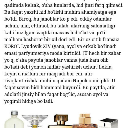
qadimda kelsak, o'sha kunlarda, hid jinsi farq qilmadi.
Bu faqat yaxshi hid bo'lishi muhim ahamiyatga ega
bo'ldi. Biroq, bu janoblar ko'p edi. oddiy odamlar
uchun, ular, ehtimol, bu talab, ularning salomatligi
kabi buzilgan: vaqtda maxsus hid o'lat va qo'tir
malham hashorat bir xil dori edi. Bir oz o'tib fransuz
KOROL Lyudovik XIV (yana, ayol va erkak bo'linadi
emas) parfyumeriya moda kiritildi. (U hech bir xabar
yo'q, o'sha paytda janoblar vanna juda kam olib
bo'ladi deb) yomon hidlar yashirish uchun: Lekin,
keyin u ma'lum bir maqsadi bor edi. atir
rivojlantirishda muhim qadam Napoleonni qildi. U
faqat sovun hidi hammani buyurdi. Bu paytda, atir
adolatli jinsiy bilan faqat bog'liq, asosan ayol va
yoqimli hidiga bo'ladi.