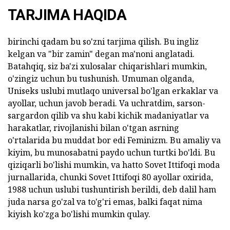
TARJIMA HAQIDA
birinchi qadam bu so'zni tarjima qilish. Bu ingliz
kelgan va "bir zamin" degan ma'noni anglatadi.
Batahqiq, siz ba'zi xulosalar chiqarishlari mumkin,
o'zingiz uchun bu tushunish. Umuman olganda,
Uniseks uslubi mutlaqo universal bo'lgan erkaklar va
ayollar, uchun javob beradi. Va uchratdim, sarson-
sargardon qilib va shu kabi kichik madaniyatlar va
harakatlar, rivojlanishi bilan o'tgan asrning
o'rtalarida bu muddat bor edi Feminizm. Bu amaliy va
kiyim, bu munosabatni paydo uchun turtki bo'ldi. Bu
qiziqarli bo'lishi mumkin, va hatto Sovet Ittifoqi moda
jurnallarida, chunki Sovet Ittifoqi 80 ayollar oxirida,
1988 uchun uslubi tushuntirish berildi, deb dalil ham
juda narsa go'zal va to'g'ri emas, balki faqat nima
kiyish ko'zga bo'lishi mumkin qulay.