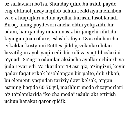
oz sarlavhasi bo'lsa. Shunday qilib, bu uslub paydo -
eng ehtimol jinsiy inqilob uchun reaktsiya mehribon
va o'z huquqlari uchun ayollar kurashi hisoblanadi.
Biroq, uning poydevori ancha oldin yotqizildi. bir
odam, har qanday muammosiz bir jangchi sifatida
kiyingan Joan of arc, eslash kifoya. 18 asrda barcha
erkaklar kostyumi Ruffles, jiddiy, volanları bilan
bezatilgan ayol, yaqin edi. bir roli va vaqt liboslarini
o'ynadi. So'ngra odamlar aksincha ayollar echinish va
juda sevar edi. Va "kardan" 19 asr qiz, o'zingizni, keyin
qadar faqat erkak hisoblangan bir palto, deb shkafi,
bu element. yaqindan tarixiy davr kelsak, o'tgan
asrning haqida 60-70 yil, mashhur moda dizaynerlari
o'z to'plamlarida "ko'cha moda" uslubi aks ettirish
uchun harakat qaror qildik.