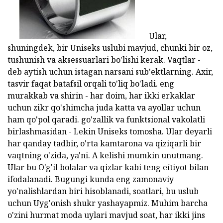
Ular,
shuningdek, bir Uniseks uslubi mavjud, chunki bir oz,
tushunish va aksessuarlari bo'lishi kerak. Vaqtlar -
deb aytish uchun istagan narsani sub'ektlarning. Axir,
tasvir faqat batafsil orqali to'liq bo'ladi. eng
murakkab va shirin - har doim, har ikki erkaklar
uchun zikr qo'shimcha juda katta va ayollar uchun
ham qo'pol qaradi. go'zallik va funktsional vakolatli
birlashmasidan - Lekin Uniseks tomosha. Ular deyarli
har qanday tadbir, o'rta kamtarona va qiziqarli bir
vaqtning o'zida, ya'ni. A kelishi mumkin unutmang.
Ular bu O'g'il bolalar va qizlar kabi teng eítiyot bilan
ifodalanadi. Bugungi kunda eng zamonaviy
yo'nalishlardan biri hisoblanadi, soatlari, bu uslub
uchun Uyg'onish shukr yashayapmiz. Muhim barcha
o'zini hurmat moda uylari mavjud soat, har ikki jins