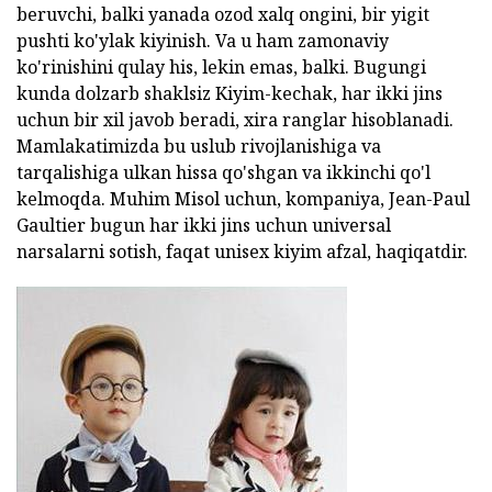
beruvchi, balki yanada ozod xalq ongini, bir yigit
pushti ko'ylak kiyinish. Va u ham zamonaviy
ko'rinishini qulay his, lekin emas, balki. Bugungi
kunda dolzarb shaklsiz Kiyim-kechak, har ikki jins
uchun bir xil javob beradi, xira ranglar hisoblanadi.
Mamlakatimizda bu uslub rivojlanishiga va
tarqalishiga ulkan hissa qo'shgan va ikkinchi qo'l
kelmoqda. Muhim Misol uchun, kompaniya, Jean-Paul
Gaultier bugun har ikki jins uchun universal
narsalarni sotish, faqat unisex kiyim afzal, haqiqatdir.