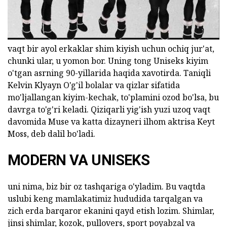
vaqt bir ayol erkaklar shim kiyish uchun ochiq jur'at,
chunki ular, u yomon bor. Uning tong Uniseks kiyim
o'tgan asrning 90-yillarida haqida xavotirda. Taniqli
Kelvin Klyayn O'g'il bolalar va qizlar sifatida
mo'ljallangan kiyim-kechak, to'plamini ozod bo'lsa, bu
davrga to'g'ri keladi. Qiziqarli yig'ish yuzi uzoq vaqt
davomida Muse va katta dizayneri ilhom aktrisa Keyt
Moss, deb dalil bo'ladi.
MODERN VA UNISEKS
uni nima, biz bir oz tashqariga o'yladim. Bu vaqtda
uslubi keng mamlakatimiz hududida tarqalgan va
zich erda barqaror ekanini qayd etish lozim. Shimlar,
jinsi shimlar, kozok, pullovers, sport poyabzal va