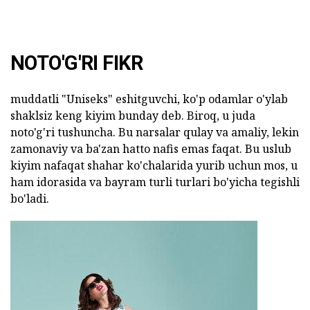
NOTO'G'RI FIKR
muddatli "Uniseks" eshitguvchi, ko'p odamlar o'ylab
shaklsiz keng kiyim bunday deb. Biroq, u juda
noto'g'ri tushuncha. Bu narsalar qulay va amaliy, lekin
zamonaviy va ba'zan hatto nafis emas faqat. Bu uslub
kiyim nafaqat shahar ko'chalarida yurib uchun mos, u
ham idorasida va bayram turli turlari bo'yicha tegishli
bo'ladi.