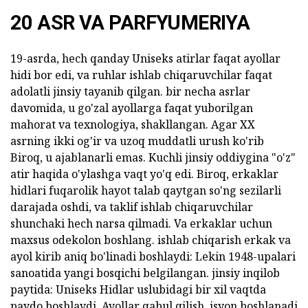
20 ASR VA PARFYUMERIYA
19-asrda, hech qanday Uniseks atirlar faqat ayollar
hidi bor edi, va ruhlar ishlab chiqaruvchilar faqat
adolatli jinsiy tayanib qilgan. bir necha asrlar
davomida, u go'zal ayollarga faqat yuborilgan
mahorat va texnologiya, shakllangan. Agar XX
asrning ikki og'ir va uzoq muddatli urush ko'rib
Biroq, u ajablanarli emas. Kuchli jinsiy oddiygina "o'z"
atir haqida o'ylashga vaqt yo'q edi. Biroq, erkaklar
hidlari fuqarolik hayot talab qaytgan so'ng sezilarli
darajada oshdi, va taklif ishlab chiqaruvchilar
shunchaki hech narsa qilmadi. Va erkaklar uchun
maxsus odekolon boshlang. ishlab chiqarish erkak va
ayol kirib aniq bo'linadi boshlaydi: Lekin 1948-upalari
sanoatida yangi bosqichi belgilangan. jinsiy inqilob
paytida: Uniseks Hidlar uslubidagi bir xil vaqtda
paydo boshlaydi. Ayollar qabul qilish, isyon boshlanadi