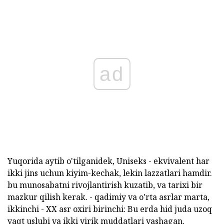
ad
Yuqorida aytib o'tilganidek, Uniseks - ekvivalent har
ikki jins uchun kiyim-kechak, lekin lazzatlari hamdir.
bu munosabatni rivojlantirish kuzatib, va tarixi bir
mazkur qilish kerak. - qadimiy va o'rta asrlar marta,
ikkinchi - XX asr oxiri birinchi: Bu erda hid juda uzoq
vaqt uslubi va ikki yirik muddatlari yashagan.