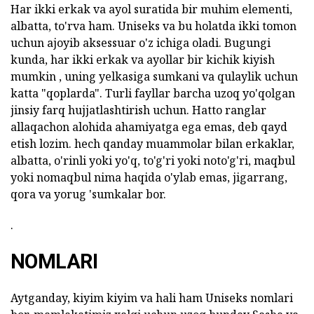
Har ikki erkak va ayol suratida bir muhim elementi,
albatta, to'rva ham. Uniseks va bu holatda ikki tomon
uchun ajoyib aksessuar o'z ichiga oladi. Bugungi
kunda, har ikki erkak va ayollar bir kichik kiyish
mumkin , uning yelkasiga sumkani va qulaylik uchun
katta "qoplarda". Turli fayllar barcha uzoq yo'qolgan
jinsiy farq hujjatlashtirish uchun. Hatto ranglar
allaqachon alohida ahamiyatga ega emas, deb qayd
etish lozim. hech qanday muammolar bilan erkaklar,
albatta, o'rinli yoki yo'q, to'g'ri yoki noto'g'ri, maqbul
yoki nomaqbul nima haqida o'ylab emas, jigarrang,
qora va yorug 'sumkalar bor.
.
NOMLARI
Aytganday, kiyim kiyim va hali ham Uniseks nomlari