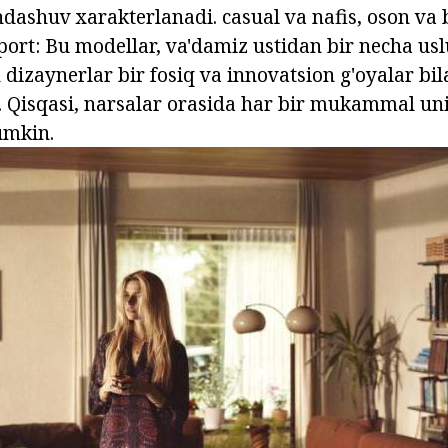
dashuv xarakterlanadi. casual va nafis, oson va 
ort: Bu modellar, va'damiz ustidan bir necha usl
dizaynerlar bir fosiq va innovatsion g'oyalar bil
i. Qisqasi, narsalar orasida har bir mukammal uni
umkin.