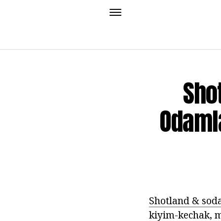
Sho
Odaml
Shotland & soda
kiyim-kechak, m