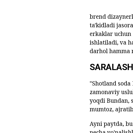
brend dizaynerl
ta'kidladi jasor
erkaklar uchun 
ishlatiladi, va
darhol hamma n
SARALAS
"Shotland soda E
zamonaviy uslub
yoqdi Bundan, s
mumtoz, ajratib
Ayni paytda, bu 
necha yo'nalishl