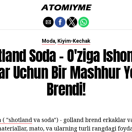
Moda
Kiyim-Kechak
,
tland Soda - O'ziga Isho
ar Uchun Bir Mashhur Y
Brendi!
 ( "shotland
va soda") - golland brend erkaklar v
ateriallar, mato, va ularning turli rangdagi foyd