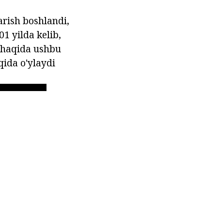
arish boshlandi,
1 yilda kelib,
 haqida ushbu
qida o'ylaydi