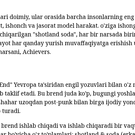
ari doimiy, ular orasida barcha insonlarning eng
at, ishonch va jasorat model harakat. o'ziga ishon
chiqarilgan "shotland soda", har bir narsada bir
 hayot har qanday yurish muvaffaqiyatga erishis
arsani, Achievers.
H
nd" Yevropa ta'siridan engil yozuvlari bilan o'z 
 taklif etadi. Bu brend juda ko'p, bugungi yosh
hahar uzoqdan post-punk bilan birga ijodiy yon
 turadi.
brend ishlab chiqadi va ishlab chiqaradi bir vaqt
ar bo'yicha o'z to'plamlari: shotland & soda (erkak