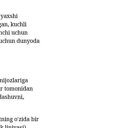
 yaxshi
gan, kuchli
inchi uchun
h uchun dunyoda
mijozlariga
lar tomonidan
dashuvni,
ning o'zida bir
 liniyasi),