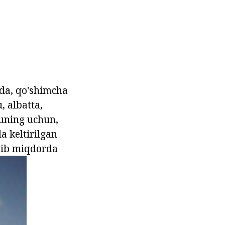
ida, qo'shimcha
, albatta,
huning uchun,
a keltirilgan
oyib miqdorda