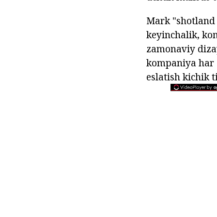
Mark "shotland 
keyinchalik, kom
zamonaviy diza
kompaniya har d
eslatish kichik 