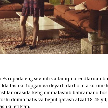
 Evropada eng sevimli va taniqli brendlardan bir
da tashkil topgan va deyarli darhol o'z ko'rinishi
yoshlar orasida keng ommalashib bahramand bosh
oshi doimo nafis va bepul qarash afzal 18-45 yil, 
shkil etilgan.