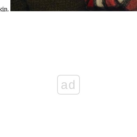
kin.
ad