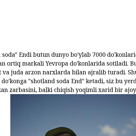
 soda" Endi butun dunyo bo'ylab 7000 do'konlar
n ortiq markali Yevropa do'konlarida sotiladi. Bu
va juda arzon narxlarda bilan ajralib turadi. S
 do'konga "shotland soda End" ketadi, siz bu yerd
kan zarbasini, balki chiqish yoqimli xarid bir aj