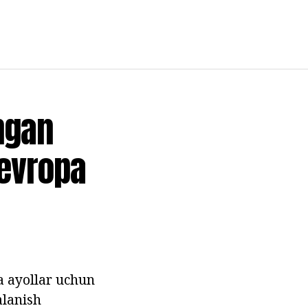
ngan
evropa
a ayollar uchun
alanish