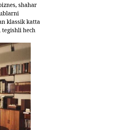
biznes, shahar
ublarni
an klassik katta
 tegishli hech