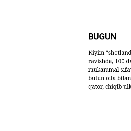
BUGUN
Kiyim "shotland
ravishda, 100 da
mukammal sifat 
butun oila bilan
qator, chiqib ul