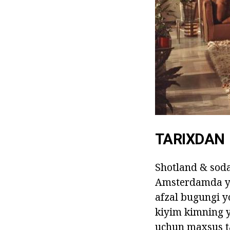
TARIXDAN
Shotland & soda
Amsterdamda yil
afzal bugungi 
kiyim kimning y
uchun maxsus ta