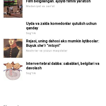
Film belgilangan. ajoyib filmni yaratish
Madaniyat va san'at
Uyda va zalda komedonlar qutulish uchun
qanday
Sog'lik
Rejasi, uning dahosi aks mumkin Iqtiboslar:
Buyuk she'r "mtsyri"
Nashrlar va yozuv maqolalar
Intervertebral dabba: sabablari, belgilari va
davolash
Sog'lik