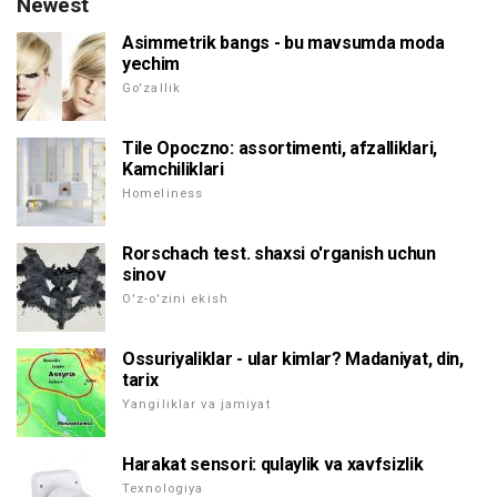
Newest
Asimmetrik bangs - bu mavsumda moda
yechim
Go'zallik
Tile Opoczno: assortimenti, afzalliklari,
Kamchiliklari
Homeliness
Rorschach test. shaxsi o'rganish uchun
sinov
O'z-o'zini ekish
Ossuriyaliklar - ular kimlar? Madaniyat, din,
tarix
Yangiliklar va jamiyat
Harakat sensori: qulaylik va xavfsizlik
Texnologiya