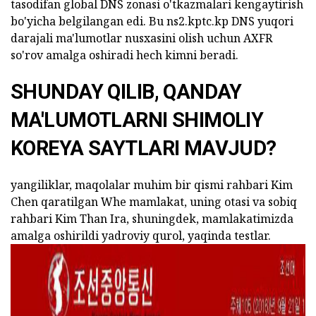
tasodifan global DNS zonasi o'tkazmalari kengaytirish
bo'yicha belgilangan edi. Bu ns2.kptc.kp DNS yuqori
darajali ma'lumotlar nusxasini olish uchun AXFR
so'rov amalga oshiradi hech kimni beradi.
SHUNDAY QILIB, QANDAY
MA'LUMOTLARNI SHIMOLIY
KOREYA SAYTLARI MAVJUD?
yangiliklar, maqolalar muhim bir qismi rahbari Kim
Chen qaratilgan Whe mamlakat, uning otasi va sobiq
rahbari Kim Than Ira, shuningdek, mamlakatimizda
amalga oshirildi yadroviy qurol, yaqinda testlar.