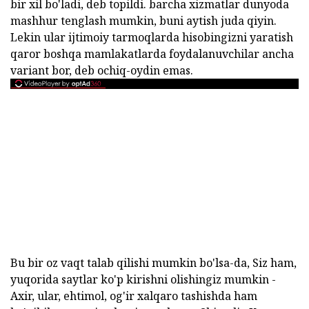
bir xil bo'ladi, deb topildi. barcha xizmatlar dunyoda
mashhur tenglash mumkin, buni aytish juda qiyin.
Lekin ular ijtimoiy tarmoqlarda hisobingizni yaratish
qaror boshqa mamlakatlarda foydalanuvchilar ancha
variant bor, deb ochiq-oydin emas.
Bu bir oz vaqt talab qilishi mumkin bo'lsa-da, Siz ham,
yuqorida saytlar ko'p kirishni olishingiz mumkin -
Axir, ular, ehtimol, og'ir xalqaro tashishda ham