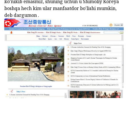
ko'nikib emasmiz, shuning uchun u Shimoliy Koreya
boshqa hech kim ular manfaatdor bo'lishi mumkin,
deb dargumon .