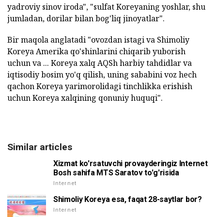
yadroviy sinov iroda", "sulfat Koreyaning yoshlar, shu
jumladan, dorilar bilan bog'liq jinoyatlar".
Bir maqola anglatadi "ovozdan istagi va Shimoliy
Koreya Amerika qo'shinlarini chiqarib yuborish
uchun va ... Koreya xalq AQSh harbiy tahdidlar va
iqtisodiy bosim yo'q qilish, uning sababini voz hech
qachon Koreya yarimorolidagi tinchlikka erishish
uchun Koreya xalqining qonuniy huquqi".
Similar articles
Xizmat ko'rsatuvchi provayderingiz Internet
Bosh sahifa MTS Saratov to'g'risida
Internet
Shimoliy Koreya esa, faqat 28-saytlar bor?
Internet