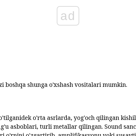
ad
a'zi boshqa shunga o'xshash vositalari mumkin.
'tilganidek o'rta asrlarda, yog'och qilingan kishi
g'u asboblari, turli metallar qilingan. Sound san
i o'rnini o'zgartirib, amplifikasyonu yoki susayti