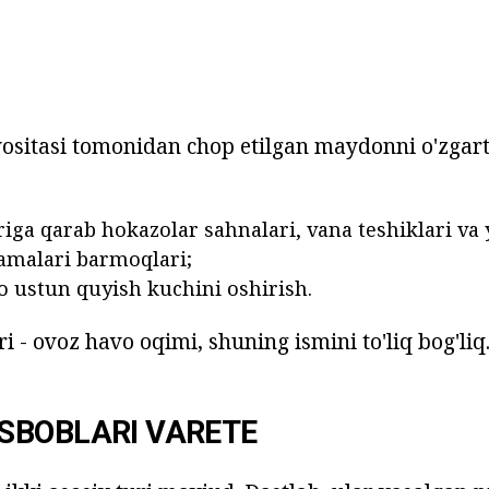
ositasi tomonidan chop etilgan maydonni o'zgart
uriga qarab hokazolar sahnalari, vana teshiklari v
amalari barmoqlari;
 ustun quyish kuchini oshirish.
 - ovoz havo oqimi, shuning ismini to'liq bog'liq
SBOBLARI VARETE