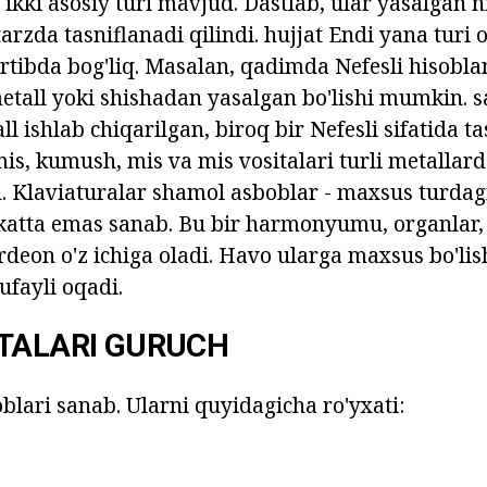
- ikki asosiy turi mavjud. Dastlab, ular yasalgan
arzda tasniflanadi qilindi. hujjat Endi yana turi
artibda bog'liq. Masalan, qadimda Nefesli hisobl
 metall yoki shishadan yasalgan bo'lishi mumkin. 
l ishlab chiqarilgan, biroq bir Nefesli sifatida ta
mis, kumush, mis va mis vositalari turli metallar
. Klaviaturalar shamol asboblar - maxsus turdagi
katta emas sanab. Bu bir harmonyumu, organlar,
deon o'z ichiga oladi. Havo ularga maxsus bo'lis
ufayli oqadi.
TALARI GURUCH
blari sanab. Ularni quyidagicha ro'yxati: