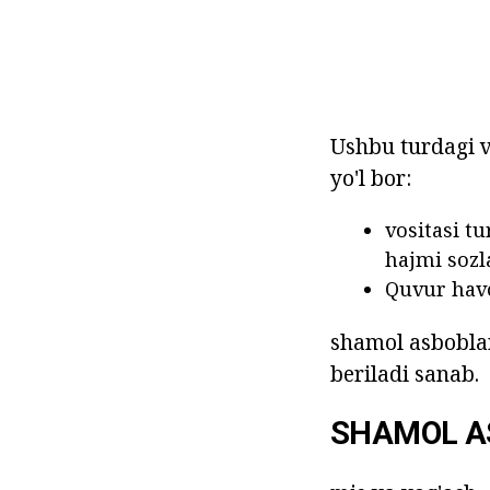
Ushbu turdagi v
yo'l bor:
vositasi t
hajmi sozl
Quvur havo
shamol asboblari
beriladi sanab.
SHAMOL A