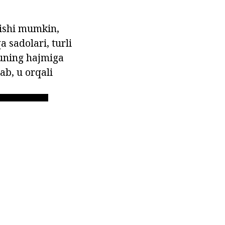
lishi mumkin,
 sadolari, turli
 uning hajmiga
ab, u orqali