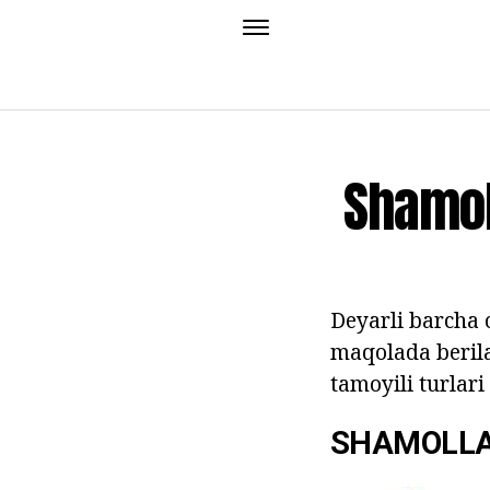
Shamol
Deyarli barcha 
maqolada berila
tamoyili turlari
SHAMOLL