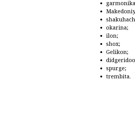
garmonika
Makedoniya
shakuhach
okarina;
ilon;
shox;
Gelikon;
didgeridoo
spurge;
trembita.