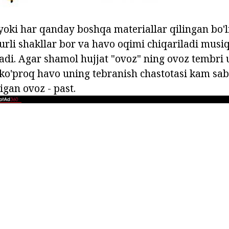
 yoki har qanday boshqa materiallar qilingan bo'
urli shakllar bor va havo oqimi chiqariladi musiqa
adi. Agar shamol hujjat "ovoz" ning ovoz tembri
, ko'proq havo uning tebranish chastotasi kam sab
igan ovoz - past.