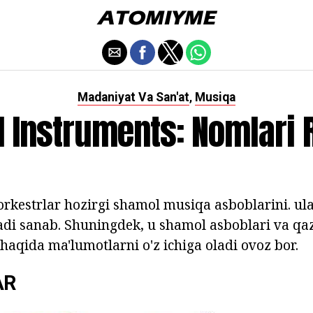
Madaniyat Va San'at
Musiqa
,
 Instruments: Nomlari R
orkestrlar hozirgi shamol musiqa asboblarini. ul
di sanab. Shuningdek, u shamol asboblari va qaz
 haqida ma'lumotlarni o'z ichiga oladi ovoz bor.
AR