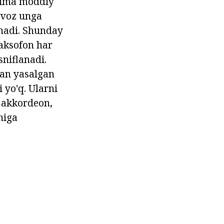
 nima moddiy
 ovoz unga
anadi. Shunday
saksofon har
sniflanadi.
dan yasalgan
 yo'q. Ularni
 akkordeon,
higa