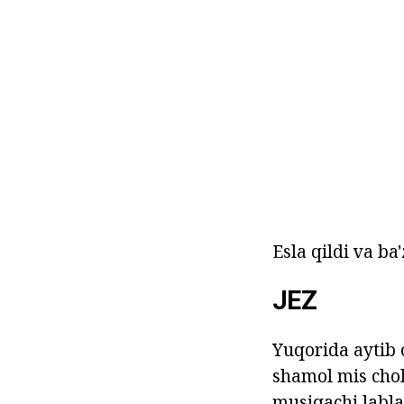
Esla qildi va b
JEZ
Yuqorida aytib o
shamol mis chol
musiqachi lablar