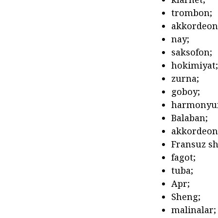
trombon;
akkordeon
nay;
saksofon;
hokimiyat;
zurna;
goboy;
harmonyu
Balaban;
akkordeon
Fransuz sh
fagot;
tuba;
Apr;
Sheng;
malinalar;