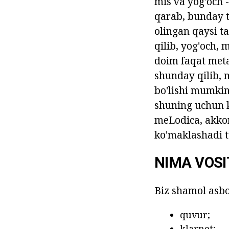
mis va yog'och 
qarab, bunday t
olingan qaysi t
qilib, yog'och,
doim faqat metal
shunday qilib, 
bo'lishi mumkin
shuning uchun 
meLodica, akkor
ko'maklashadi t
NIMA VOSI
Biz shamol asbo
quvur;
klarnet;