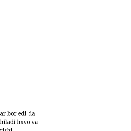
lar bor edi-da
chiladi havo va
rishi