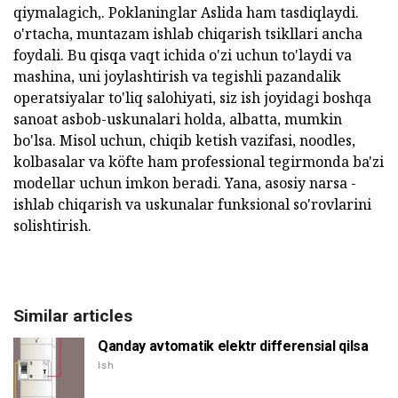
qiymalagich,. Poklaninglar Aslida ham tasdiqlaydi.
o'rtacha, muntazam ishlab chiqarish tsikllari ancha
foydali. Bu qisqa vaqt ichida o'zi uchun to'laydi va
mashina, uni joylashtirish va tegishli pazandalik
operatsiyalar to'liq salohiyati, siz ish joyidagi boshqa
sanoat asbob-uskunalari holda, albatta, mumkin
bo'lsa. Misol uchun, chiqib ketish vazifasi, noodles,
kolbasalar va köfte ham professional tegirmonda ba'zi
modellar uchun imkon beradi. Yana, asosiy narsa -
ishlab chiqarish va uskunalar funksional so'rovlarini
solishtirish.
Similar articles
Qanday avtomatik elektr differensial qilsa
Ish