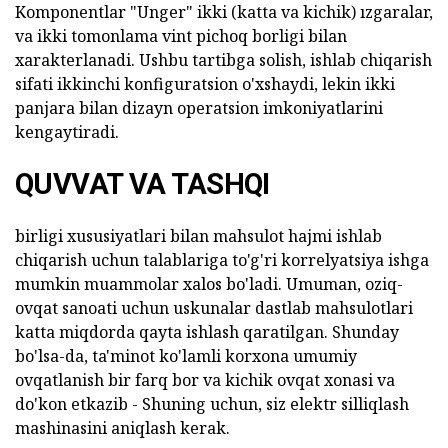
Komponentlar "Unger" ikki (katta va kichik) ızgaralar,
va ikki tomonlama vint pichoq borligi bilan
xarakterlanadi. Ushbu tartibga solish, ishlab chiqarish
sifati ikkinchi konfiguratsion o'xshaydi, lekin ikki
panjara bilan dizayn operatsion imkoniyatlarini
kengaytiradi.
QUVVAT VA TASHQI
birligi xususiyatlari bilan mahsulot hajmi ishlab
chiqarish uchun talablariga to'g'ri korrelyatsiya ishga
mumkin muammolar xalos bo'ladi. Umuman, oziq-
ovqat sanoati uchun uskunalar dastlab mahsulotlari
katta miqdorda qayta ishlash qaratilgan. Shunday
bo'lsa-da, ta'minot ko'lamli korxona umumiy
ovqatlanish bir farq bor va kichik ovqat xonasi va
do'kon etkazib - Shuning uchun, siz elektr silliqlash
mashinasini aniqlash kerak.