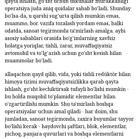
qayta ishlash, go'sht uchun uskunalar murakkabligi
operatsiya juda aniq qoidalar sabab bo'ladi. Shunday
bo'lsa-da, u qarshi sug'urta qilish mumkin emas,
muammo, bor. vazifa tozalash yordam emas, balki
odatda, sanoat tegirmonda ta'mirlash amalga. aybi
asosiy sabablari orasida bo'g'imlarning xavfsiz
holatga yoriqlar, tishli, zarar, muvaffaqiyatsiz
avtomobil va to'lg'azish uchun go'sht kesish bilan
muammolar bo'ladi.
allaqachon qayd qilib, vida, yoki tishli redüktör bilan
himoya tizimi muvaffaqiyatsizlikka qarab qayta
ishlash, go'sht kechiktirsak tufayli bo'lishi mumkin -
bu holda muqobil to'plamidir elementlar bilan
o'zgartirilishi mumkin. Shu ta'mirlash boshqa
operatsiyalar uchun amal qiladi - har doim, shu
jumladan, sanoat tegirmonda, zaxira buyumlar tayyor
bo'lishi kerak - haydovchi şaftları, blok, elementlar,
pichoq, panjara quvurlari va boshqa elementlarni