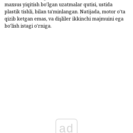
maxsus yiqitish bo'lgan uzatmalar qutisi, ustida
plastik tishli, bilan ta'minlangan. Natijada, motor o'ta
qizib ketgan emas, va dişliler ikkinchi majmuini ega
bo'lish istagi o'rniga.
ad