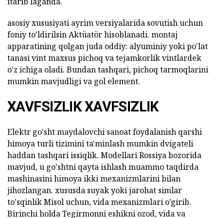
itarib laganda.
asosiy xususiyati ayrim versiyalarida sovutish uchun
foniy to'ldirilsin Aktüatör hisoblanadi. montaj
apparatining qolgan juda oddiy: alyuminiy yoki po'lat
tanasi vint maxsus pichoq va tejamkorlik vintlardek
o'z ichiga oladi. Bundan tashqari, pichoq tarmoqlarini
mumkin mavjudligi va gol element.
XAVFSIZLIK XAVFSIZLIK
Elektr go'sht maydalovchi sanoat foydalanish qarshi
himoya turli tizimini ta'minlash mumkin dvigateli
haddan tashqari issiqlik. Modellari Rossiya bozorida
mavjud, u go'shtni qayta ishlash muammo taqdirda
mashinasini himoya ikki mexanizmlarini bilan
jihozlangan. xususda suyak yoki jarohat simlar
to'sqinlik Misol uchun, vida mexanizmlari o'girib.
Birinchi holda Tegirmonni eshikni ozod, vida va