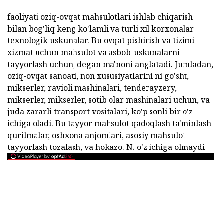
faoliyati oziq-ovqat mahsulotlari ishlab chiqarish
bilan bog'liq keng ko'lamli va turli xil korxonalar
texnologik uskunalar. Bu ovqat pishirish va tizimi
xizmat uchun mahsulot va asbob-uskunalarni
tayyorlash uchun, degan ma'noni anglatadi. Jumladan,
oziq-ovqat sanoati, non xususiyatlarini ni go'sht,
mikserler, ravioli mashinalari, tenderayzery,
mikserler, mikserler, sotib olar mashinalari uchun, va
juda zararli transport vositalari, ko'p sonli bir o'z
ichiga oladi. Bu tayyor mahsulot qadoqlash ta'minlash
qurilmalar, oshxona anjomlari, asosiy mahsulot
tayyorlash tozalash, va hokazo. N. o'z ichiga olmaydi