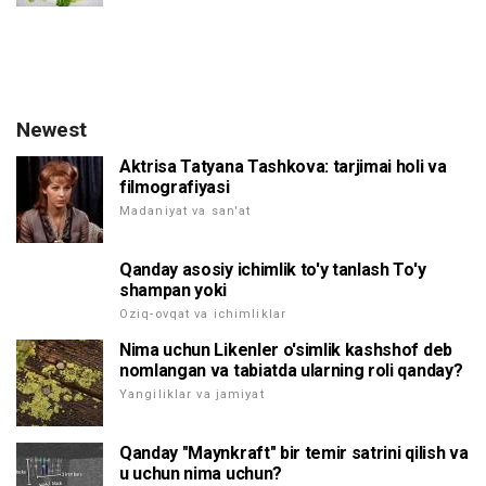
Newest
Aktrisa Tatyana Tashkova: tarjimai holi va
filmografiyasi
Madaniyat va san'at
Qanday asosiy ichimlik to'y tanlash To'y
shampan yoki
Oziq-ovqat va ichimliklar
Nima uchun Likenler o'simlik kashshof deb
nomlangan va tabiatda ularning roli qanday?
Yangiliklar va jamiyat
Qanday "Maynkraft" bir temir satrini qilish va
u uchun nima uchun?