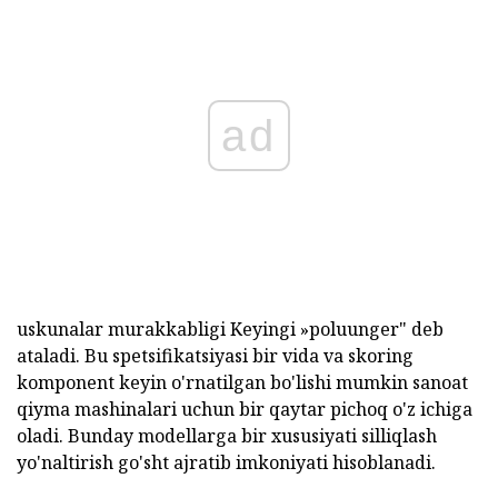
ad
uskunalar murakkabligi Keyingi »poluunger" deb
ataladi. Bu spetsifikatsiyasi bir vida va skoring
komponent keyin o'rnatilgan bo'lishi mumkin sanoat
qiyma mashinalari uchun bir qaytar pichoq o'z ichiga
oladi. Bunday modellarga bir xususiyati silliqlash
yo'naltirish go'sht ajratib imkoniyati hisoblanadi.