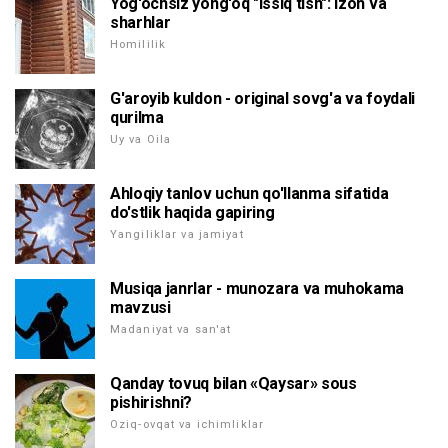
Yog'ochsiz yong'oq "Issiq tish": izoh va
sharhlar
Homililik
G'aroyib kuldon - original sovg'a va foydali
qurilma
Uy va Oila
Ahloqiy tanlov uchun qo'llanma sifatida
do'stlik haqida gapiring
Yangiliklar va jamiyat
Musiqa janrlar - munozara va muhokama
mavzusi
Madaniyat va san'at
Qanday tovuq bilan «Qaysar» sous
pishirishni?
Oziq-ovqat va ichimliklar