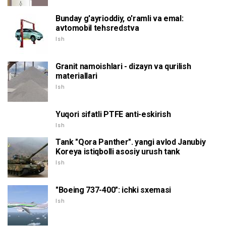
Bunday g'ayrioddiy, o'ramli va emal:
avtomobil tehsredstva
Ish
Granit namoishlari - dizayn va qurilish
materiallari
Ish
Yuqori sifatli PTFE anti-eskirish
Ish
Tank "Qora Panther". yangi avlod Janubiy
Koreya istiqbolli asosiy urush tank
Ish
"Boeing 737-400": ichki sxemasi
Ish