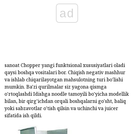
ad
sanoat Chopper yangi funktsional xususiyatlari oladi
qaysi boshqa vositalari bor. Chiqish negativ mashhur
va ishlab chiqarilayotgan mahsulotning turi bo'lishi
mumkin. Ba'zi qurilmalar siz yagona qismga
o'rtoqlashdi Idishga noodle tamoyili bo'yicha modellik
bilan, bir qirg'ichdan orqali boshqalarni go'sht, baliq
yoki sabzavotlar o'tish qilsin va uchinchi va juicer
sifatida ish qildi.