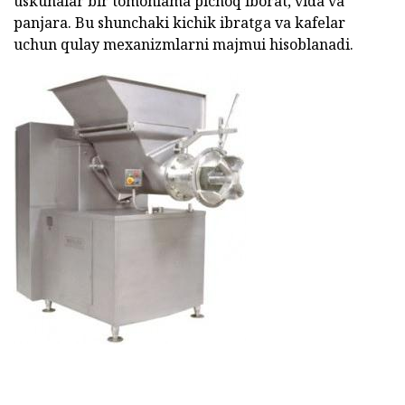
uskunalar bir tomonlama pichoq iborat, vida va
panjara. Bu shunchaki kichik ibratga va kafelar
uchun qulay mexanizmlarni majmui hisoblanadi.