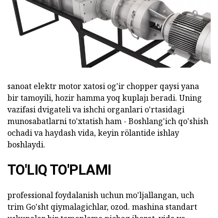
sanoat elektr motor xatosi og'ir chopper qaysi yana
bir tamoyili, hozir hamma yoq kuplajı beradi. Uning
vazifasi dvigateli va ishchi organlari o'rtasidagi
munosabatlarni to'xtatish ham - Boshlang'ich qo'shish
ochadi va haydash vida, keyin rölantide ishlay
boshlaydi.
TO'LIQ TO'PLAMI
professional foydalanish uchun mo'ljallangan, uch
trim Go'sht qiymalagichlar, ozod. mashina standart