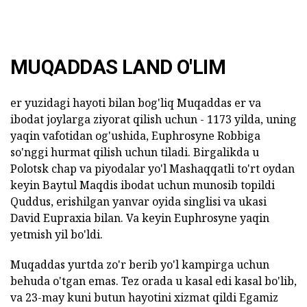
MUQADDAS LAND O'LIM
er yuzidagi hayoti bilan bog'liq Muqaddas er va
ibodat joylarga ziyorat qilish uchun - 1173 yilda, uning
yaqin vafotidan og'ushida, Euphrosyne Robbiga
so'nggi hurmat qilish uchun tiladi. Birgalikda u
Polotsk chap va piyodalar yo'l Mashaqqatli to'rt oydan
keyin Baytul Maqdis ibodat uchun munosib topildi
Quddus, erishilgan yanvar oyida singlisi va ukasi
David Eupraxia bilan. Va keyin Euphrosyne yaqin
yetmish yil bo'ldi.
Muqaddas yurtda zo'r berib yo'l kampirga uchun
behuda o'tgan emas. Tez orada u kasal edi kasal bo'lib,
va 23-may kuni butun hayotini xizmat qildi Egamiz