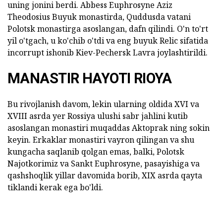
uning jonini berdi. Abbess Euphrosyne Aziz
Theodosius Buyuk monastirda, Quddusda vatani
Polotsk monastirga asoslangan, dafn qilindi. O'n to'rt
yil o'tgach, u ko'chib o'tdi va eng buyuk Relic sifatida
incorrupt ishonib Kiev-Pechersk Lavra joylashtirildi.
MANASTIR HAYOTI RIOYA
Bu rivojlanish davom, lekin ularning oldida XVI va
XVIII asrda yer Rossiya ulushi sabr jahlini kutib
asoslangan monastiri muqaddas Aktoprak ning sokin
keyin. Erkaklar monastiri vayron qilingan va shu
kungacha saqlanib qolgan emas, balki, Polotsk
Najotkorimiz va Sankt Euphrosyne, pasayishiga va
qashshoqlik yillar davomida borib, XIX asrda qayta
tiklandi kerak ega bo'ldi.