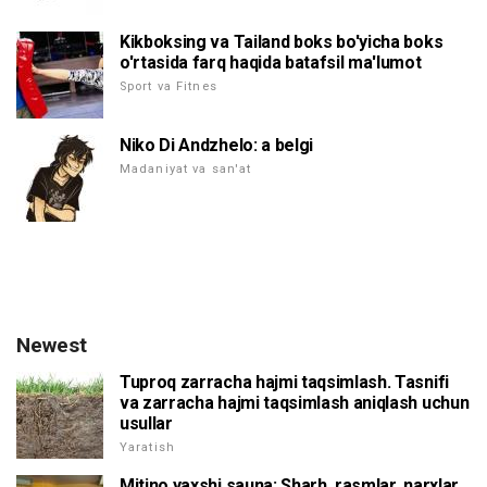
Kikboksing va Tailand boks bo'yicha boks
o'rtasida farq haqida batafsil ma'lumot
Sport va Fitnes
Niko Di Andzhelo: a belgi
Madaniyat va san'at
Newest
Tuproq zarracha hajmi taqsimlash. Tasnifi
va zarracha hajmi taqsimlash aniqlash uchun
usullar
Yaratish
Mitino yaxshi sauna: Sharh, rasmlar, narxlar