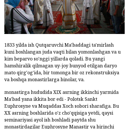
1833 yilda ish Qutqaruvchi Ma'baddagi ta'mirlash
kuni boshlangan juda vaqti bilan yomonlashgan va u
kim beparvo so'nggi yillarda qoladi. Bu yangi
hamshiralik qilmagan uy-joy bunyod etilgan daryo
mato qirg'og'ida, bir tomonga bir oz rekonstruksiya
va boshqa monastirlarga binolar, va.
monastirga hududida XIX asrning ikkinchi yarmida
Ma'bad yana ikkita bor edi - Polotsk Sankt
Euphrosyne va Muqaddas Xoch sobori sharafiga. Bu
XX asrning boshlarida o'z cho'qqisiga yetdi, qaysi
seminariyasi ayol ish boshladi paytda shu
monastirdagilar Euphrosyne Manastir va birinchi