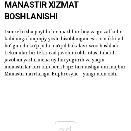
MANASTIR XIZMAT
BOSHLANISHI
Damsel o'sha paytda bir, mashhur boy va go'zal kelin
kabi unga huquqiy yoshi hisoblangan eski o'n ikki yil,
bo'lganida ko'p juda ma'qul bakalavr woo boshladi.
Lekin ular bir tekis rad javobini oldi. otasi tahdid
javoban yashirincha uydan yugurib va yaqin
monastirlar biri olib berish qiz turmushga uni majbur
Manastir nazrlariga, Euphrosyne - yangi nom oldi.
ad