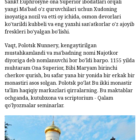
Sankt Euphrosyne ona Superior ibodatlari orqali
yangi Ma'bad o'z quruvchilari uchun Xudoning
inoyatiga nozil va etti oy ichida, osmon devorlari
ko'tarildi kubbeli va eng yaxshi san'atkorlar o'z ajoyib
freskleri bo'yalgan bo'lishi.
Vaqt, Polotsk Nunnery, kengaytirilgan
mustahkamlandi va ma'badning nomi Najotkor
diyoriga deb nomlanuvchi bor bo'ldi barpo. 1155 yilda
muhtaram Ona Superior, Bibi Maryam birinchi
cherkov qurish, bu safar yana bir yonida bir erkak bir
monastiri asos solgan. Polotsk po'lat Bu ikki monastir
ta'lim haqiqiy markazlari qirralarning. Bu maktablar
ochganda, kutubxona va scriptorium - Qalam
qo'lyozmalar seminarlar.