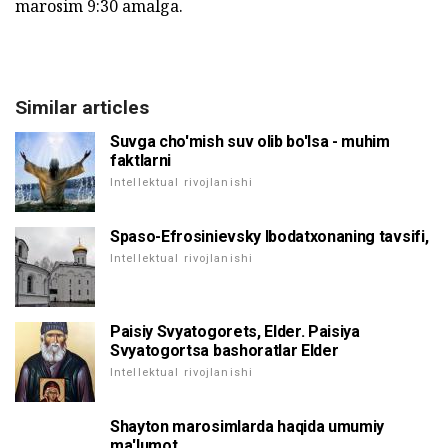
marosim 9:30 amalga.
Similar articles
Suvga cho'mish suv olib bo'lsa - muhim
faktlarni
Intellektual rivojlanishi
Spaso-Efrosinievsky Ibodatxonaning tavsifi,
Intellektual rivojlanishi
Paisiy Svyatogorets, Elder. Paisiya
Svyatogortsa bashoratlar Elder
Intellektual rivojlanishi
Shayton marosimlarda haqida umumiy
ma'lumot