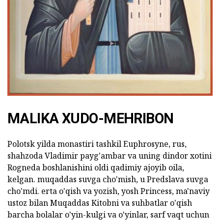
MALIKA XUDO-MEHRIBON
Polotsk yilda monastiri tashkil Euphrosyne, rus,
shahzoda Vladimir payg'ambar va uning dindor xotini
Rogneda boshlanishini oldi qadimiy ajoyib oila,
kelgan. muqaddas suvga cho'mish, u Predslava suvga
cho'mdi. erta o'qish va yozish, yosh Princess, ma'naviy
ustoz bilan Muqaddas Kitobni va suhbatlar o'qish
barcha bolalar o'yin-kulgi va o'yinlar, sarf vaqt uchun