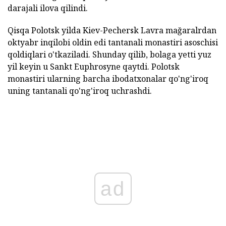
darajali ilova qilindi.
Qisqa Polotsk yilda Kiev-Pechersk Lavra mağaralrdan
oktyabr inqilobi oldin edi tantanali monastiri asoschisi
qoldiqlari o'tkaziladi. Shunday qilib, bolaga yetti yuz
yil keyin u Sankt Euphrosyne qaytdi. Polotsk
monastiri ularning barcha ibodatxonalar qo'ng'iroq
uning tantanali qo'ng'iroq uchrashdi.
ad