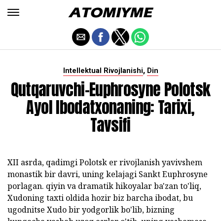
,
Intellektual Rivojlanishi
Din
Qutqaruvchi-Euphrosyne Polotsk
Ayol Ibodatxonaning: Tarixi,
Tavsifi
XII asrda, qadimgi Polotsk er rivojlanish yavivshem
monastik bir davri, uning kelajagi Sankt Euphrosyne
porlagan. qiyin va dramatik hikoyalar ba'zan to'liq,
Xudoning taxti oldida hozir biz barcha ibodat, bu
ugodnitse Xudo bir yodgorlik bo'lib, bizning