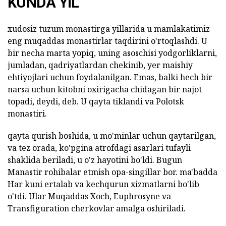
KUNDA YIL
xudosiz tuzum monastirga yillarida u mamlakatimiz
eng muqaddas monastirlar taqdirini o'rtoqlashdi. U
bir necha marta yopiq, uning asoschisi yodgorliklarni,
jumladan, qadriyatlardan chekinib, yer maishiy
ehtiyojlari uchun foydalanilgan. Emas, balki hech bir
narsa uchun kitobni oxirigacha chidagan bir najot
topadi, deydi, deb. U qayta tiklandi va Polotsk
monastiri.
qayta qurish boshida, u mo'minlar uchun qaytarilgan,
va tez orada, ko'pgina atrofdagi asarlari tufayli
shaklida beriladi, u o'z hayotini bo'ldi. Bugun
Manastir rohibalar etmish opa-singillar bor. ma'badda
Har kuni ertalab va kechqurun xizmatlarni bo'lib
o'tdi. Ular Muqaddas Xoch, Euphrosyne va
Transfiguration cherkovlar amalga oshiriladi.