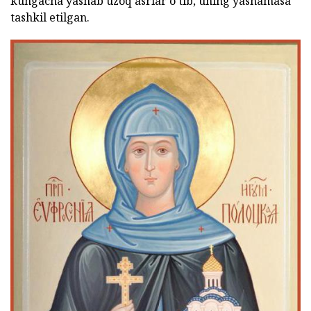
kungacha yashab uzoq asrlar o'tib, uning yashamasa
tashkil etilgan.