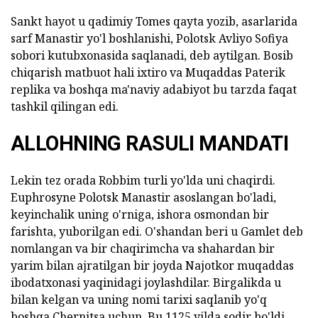
Sankt hayot u qadimiy Tomes qayta yozib, asarlarida
sarf Manastir yo'l boshlanishi, Polotsk Avliyo Sofiya
sobori kutubxonasida saqlanadi, deb aytilgan. Bosib
chiqarish matbuot hali ixtiro va Muqaddas Paterik
replika va boshqa ma'naviy adabiyot bu tarzda faqat
tashkil qilingan edi.
ALLOHNING RASULI MANDATI
Lekin tez orada Robbim turli yo'lda uni chaqirdi.
Euphrosyne Polotsk Manastir asoslangan bo'ladi,
keyinchalik uning o'rniga, ishora osmondan bir
farishta, yuborilgan edi. O'shandan beri u Gamlet deb
nomlangan va bir chaqirimcha va shahardan bir
yarim bilan ajratilgan bir joyda Najotkor muqaddas
ibodatxonasi yaqinidagi joylashdilar. Birgalikda u
bilan kelgan va uning nomi tarixi saqlanib yo'q
boshqa Chernitsa uchun. Bu 1125 yilda sodir bo'ldi.