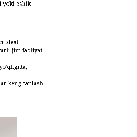
 yoki eshik
n ideal.
rli jim faoliyat
yo'qligida,
lar keng tanlash