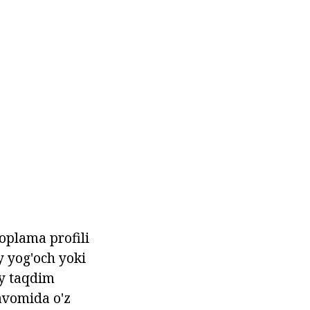
qoplama profili
y yog'och yoki
oy taqdim
davomida o'z