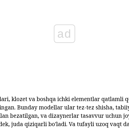
ad
lari, klozet va boshqa ichki elementlar qatlamli 
ingan. Bunday modellar ular tez-tez shisha, tabii
ilan bezatilgan, va dizaynerlar tasavvur uchun j
dek, juda qiziqarli bo'ladi. Va tufayli uzoq vaqt 