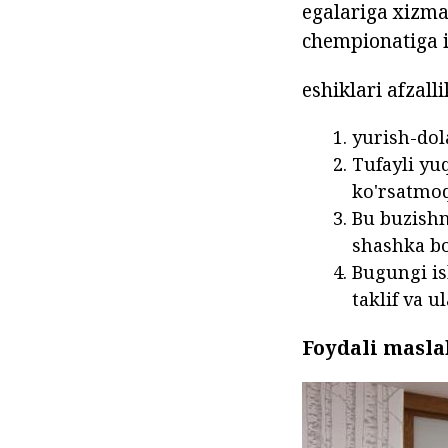
egalariga xizma
chempionatiga is
eshiklari afzalli
yurish-dol
Tufayli yu
ko'rsatmo
Bu buzishni
shashka bo
Bugungi is
taklif va u
Foydali masla