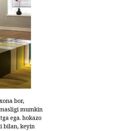
 xona bor,
'lmasligi mumkin
atga ega. hokazo
i bilan, keyin