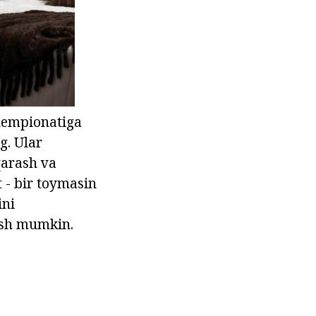
chempionatiga
g. Ular
qarash va
t - bir toymasin
ini
ish mumkin.