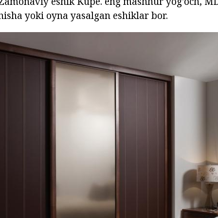
 Zamonaviy eshik Kupe. eng mashhur yog'och, M
hisha yoki oyna yasalgan eshiklar bor.