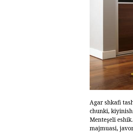
Agar shkafi tash
chunki, kiyinis
Menteşeli eshik
majmuasi, javon