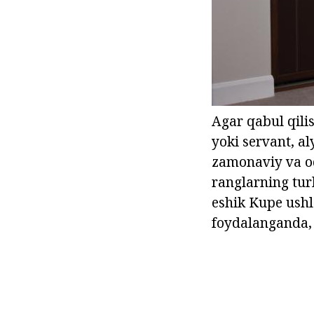
Agar qabul qili
yoki servant, a
zamonaviy va oq
ranglarning turl
eshik Kupe ushl
foydalanganda, 