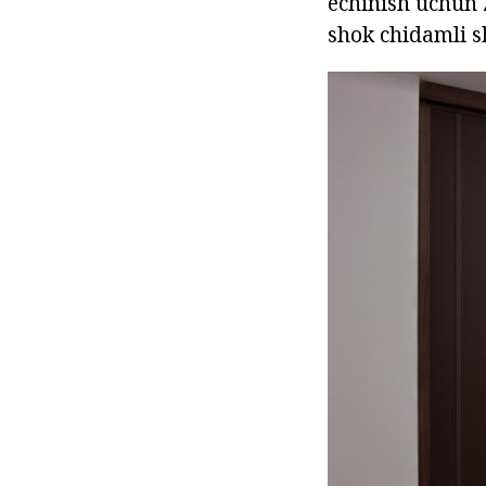
echinish uchun
shok chidamli s