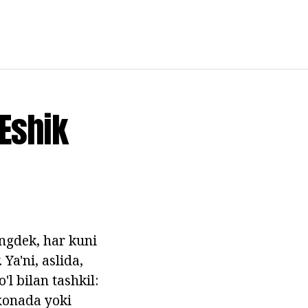
Eshik
ingdek, har kuni
Ya'ni, aslida,
'l bilan tashkil:
xonada yoki