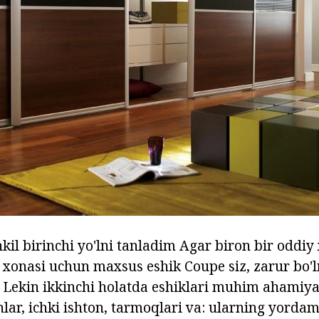
kil birinchi yo'lni tanladim Agar biron bir oddiy
h xonasi uchun maxsus eshik Coupe siz, zarur bo
. Lekin ikkinchi holatda eshiklari muhim ahamiy
lar, ichki ishton, tarmoqlari va: ularning yordam