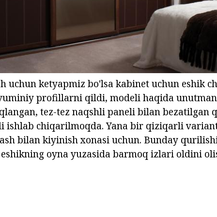
sh uchun ketyapmiz bo'lsa kabinet uchun eshik 
lyuminiy profillarni qildi, modeli haqida unutman
langan, tez-tez naqshli paneli bilan bezatilgan 
i ishlab chiqarilmoqda. Yana bir qiziqarli varian
ash bilan kiyinish xonasi uchun. Bunday qurilish
eshikning oyna yuzasida barmoq izlari oldini ol