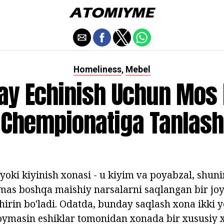
Homeliness
Mebel
,
ay Echinish Uchun Mos 
Chempionatiga Tanlash
 yoki kiyinish xonasi - u kiyim va poyabzal, shun
mas boshqa maishiy narsalarni saqlangan bir joy. 
hirin bo'ladi. Odatda, bunday saqlash xona ikki yo
toymasin eshiklar tomonidan xonada bir xususiy 