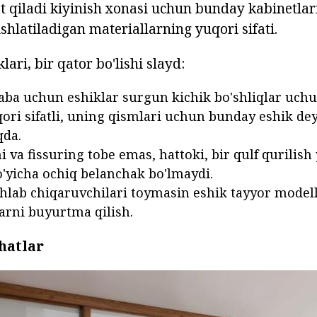
t qiladi kiyinish xonasi uchun bunday kabinetlari
hlatiladigan materiallarning yuqori sifati.
klari, bir qator bo'lishi slayd:
aba uchun eshiklar surgun kichik bo'shliqlar uchu
qori sifatli, uning qismlari uchun bunday eshik deya
qda.
 va fissuring tobe emas, hattoki, bir qulf qurilish 
'yicha ochiq belanchak bo'lmaydi.
hlab chiqaruvchilari toymasin eshik tayyor model
larni buyurtma qilish.
hatlar