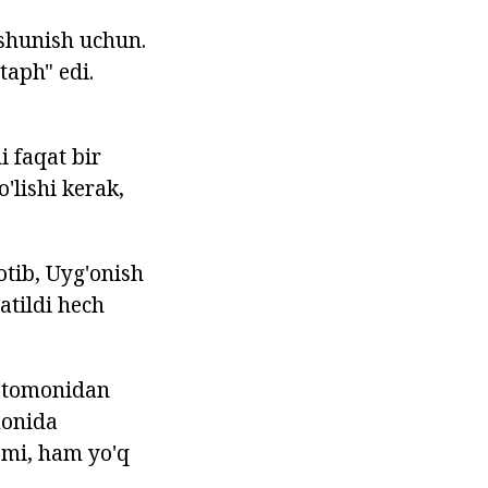
ushunish uchun.
taph" edi.
i faqat bir
'lishi kerak,
otib, Uyg'onish
atildi hech
r tomonidan
monida
smi, ham yo'q