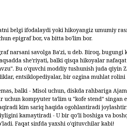
atni belgi ifodalaydi yoki hikoyangiz umumiy ras
hun epigraf bor, va bitta bo'lim bor.
igraf narsani savolga Ba'zi, u deb. Biroq, bugung
aqsadda she'riyati, balki qisqa hikoyalar nafaqa
avzu". Bu o'quvchi moddiy tushunish juda qiyin
iklar, entsiklopediyalar, bir ozgina muhlat rolini
emas, balki - Misol uchun, diskda rahbariga Ajam
r uchun kompyuter ta'lim u "kofe stend" singan e
qiradi kim sariq haqida ogohlantiradi joylashtiri
iyligini kamaytiradi - U bir qo'li boshiga va bosh
'ladi. Faqat sinfda yaxshi o'qituvchilar kabi!