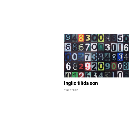
Ingliz tilida son
Yaratish