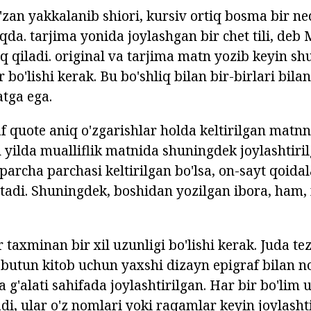
'zan yakkalanib shiori, kursiv ortiq bosma bir nec
da. tarjima yonida joylashgan bir chet tili, deb 
 qiladi. original va tarjima matn yozib keyin shu
r bo'lishi kerak. Bu bo'shliq bilan bir-birlari bi
tga ega.
af quote aniq o'zgarishlar holda keltirilgan matnn
 yilda mualliflik matnida shuningdek joylashtiril
 parcha parchasi keltirilgan bo'lsa, on-sayt qoidal
o'tadi. Shuningdek, boshidan yozilgan ibora, ham,
 taxminan bir xil uzunligi bo'lishi kerak. Juda te
butun kitob uchun yaxshi dizayn epigraf bilan n
a g'alati sahifada joylashtirilgan. Har bir bo'li
ladi, ular o'z nomlari yoki raqamlar keyin joylashti