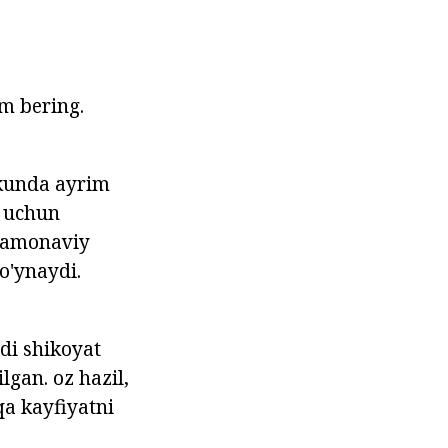
m bering.
i kunda ayrim
t uchun
 Zamonaviy
 o'ynaydi.
di shikoyat
lgan. oz hazil,
qa kayfiyatni