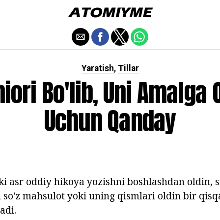
Yaratish
Tillar
,
iori Bo'lib, Uni Amalga 
Uchun Qanday
i asr oddiy hikoya yozishni boshlashdan oldin, s
u so'z mahsulot yoki uning qismlari oldin bir qis
adi.