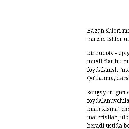
Ba'zan shiori m
Barcha ishlar uc
bir ruboiy - ep
mualliflar bu m
foydalanish "m
Qo'llanma, darsl
kengaytirilgan 
foydalanuvchila
bilan xizmat cha
materiallar jidd
beradi ustida bo