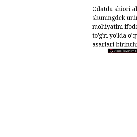
Odatda shiori a
shuningdek uning
mohiyatini ifoda
to'g'ri yo'lda o
asarlari birinch