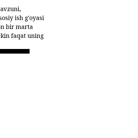
mavzuni,
osiy ish g'oyasi
on bir marta
ekin faqat uning