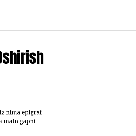
Oshirish
iz nima epigraf
qa matn gapni