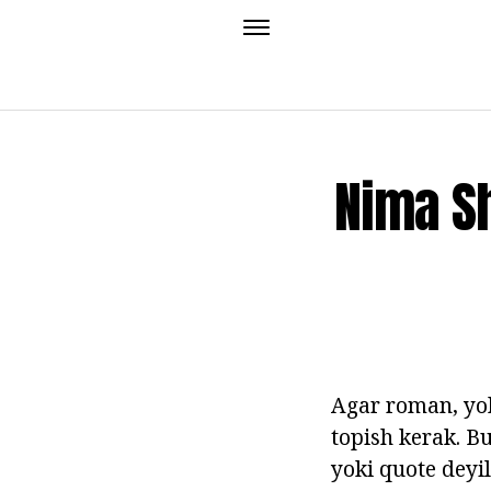
Nima Sh
Agar roman, yok
topish kerak. B
yoki quote deyil