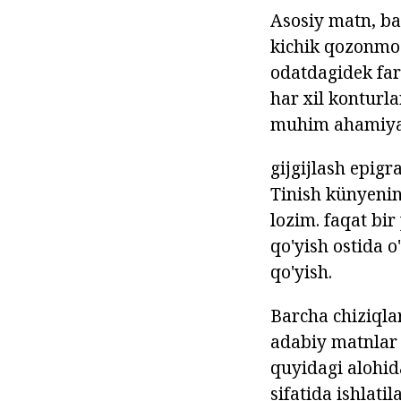
Asosiy matn, ba
kichik qozonmoq
odatdagidek farq
har xil konturla
muhim ahamiya
gijgijlash epigr
Tinish künyenin
lozim. faqat bir
qo'yish ostida 
qo'yish.
Barcha chiziqlar
adabiy matnlar 
quyidagi alohid
sifatida ishlati