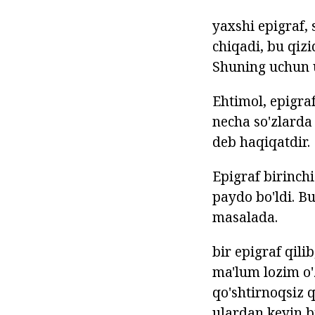
yaxshi epigraf,
chiqadi, bu qizi
Shuning uchun u 
Ehtimol, epigraf
necha so'zlarda
deb haqiqatdir.
Epigraf birinch
paydo bo'ldi. Bu
masalada.
bir epigraf qil
ma'lum lozim o'
qo'shtirnoqsiz 
ulardan keyin b