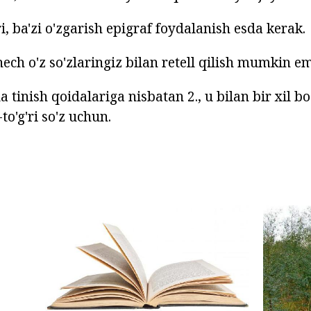
, ba'zi o'zgarish epigraf foydalanish esda kerak.
hech o'z so'zlaringiz bilan retell qilish mumkin e
a tinish qoidalariga nisbatan 2., u bilan bir xil bo
-to'g'ri so'z uchun.