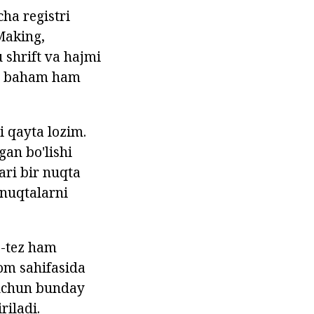
ha registri
Making,
 shrift va hajmi
lan baham ham
i qayta lozim.
gan bo'lishi
ari bir nuqta
 nuqtalarni
z-tez ham
om sahifasida
m uchun bunday
riladi.