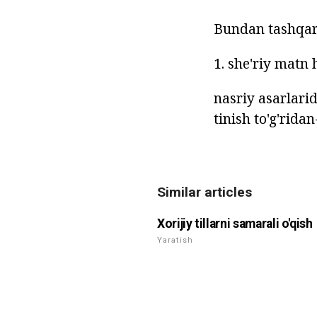
Bundan tashqari
1. she'riy matn 
nasriy asarlarid
tinish to'g'ridan
Similar articles
Xorijiy tillarni samarali o'qish
Yaratish