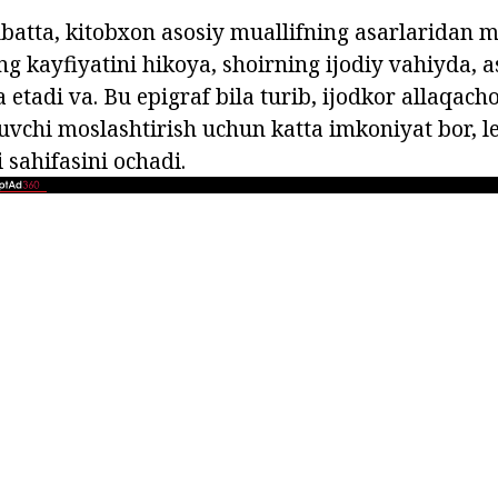
lbatta, kitobxon asosiy muallifning asarlaridan 
 kayfiyatini hikoya, shoirning ijodiy vahiyda, as
 etadi va. Bu epigraf bila turib, ijodkor allaqach
'quvchi moslashtirish uchun katta imkoniyat bor, l
i sahifasini ochadi.