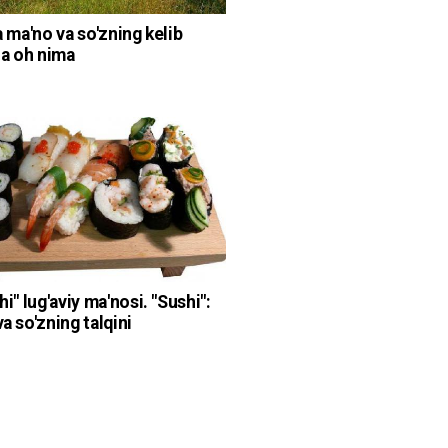
a ma'no va so'zning kelib
 a oh nima
hi" lug'aviy ma'nosi. "Sushi":
a so'zning talqini