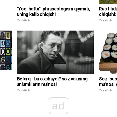
"Yo'q, hafta": phraseologism qiymati,
Rus tilid
uning kelib chiqishi
chiqishi:
Yaratish
Yaratish
Befarq - bu o'xshaydi? so'z va uning
So'z "sus
anlamlıların ma'nosi
ma'nosi v
Yaratish
Yaratish
ad