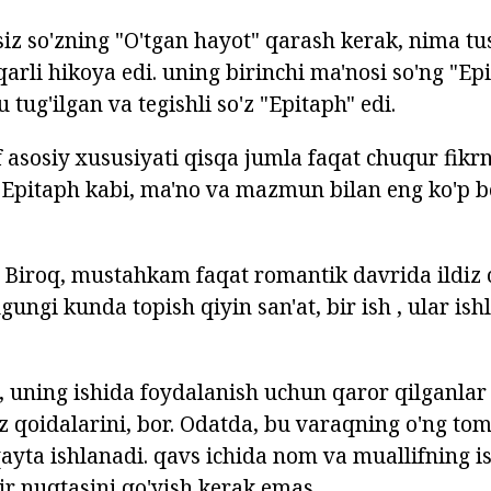
 siz so'zning "O'tgan hayot" qarash kerak, nima t
qarli hikoya edi. uning birinchi ma'nosi so'ng "Epi
tug'ilgan va tegishli so'z "Epitaph" edi.
 asosiy xususiyati qisqa jumla faqat chuqur fikrn
 Epitaph kabi, ma'no va mazmun bilan eng ko'p bo
i Biroq, mustahkam faqat romantik davrida ildiz 
gungi kunda topish qiyin san'at, bir ish , ular ishl
ib, uning ishida foydalanish uchun qaror qilganla
z qoidalarini, bor. Odatda, bu varaqning o'ng to
qayta ishlanadi. qavs ichida nom va muallifning i
ir nuqtasini qo'yish kerak emas.