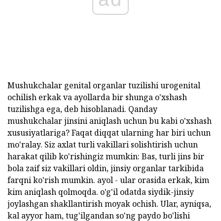
Mushukchalar genital organlar tuzilishi urogenital
ochilish erkak va ayollarda bir shunga o'xshash
tuzilishga ega, deb hisoblanadi. Qanday
mushukchalar jinsini aniqlash uchun bu kabi o'xshash
xususiyatlariga? Faqat diqqat ularning har biri uchun
mo'ralay. Siz axlat turli vakillari solishtirish uchun
harakat qilib ko'rishingiz mumkin: Bas, turli jins bir
bola zaif siz vakillari oldin, jinsiy organlar tarkibida
farqni ko'rish mumkin. ayol - ular orasida erkak, kim
kim aniqlash qolmoqda. o'g'il odatda siydik-jinsiy
joylashgan shakllantirish moyak ochish. Ular, ayniqsa,
kal ayyor ham, tug'ilgandan so'ng paydo bo'lishi