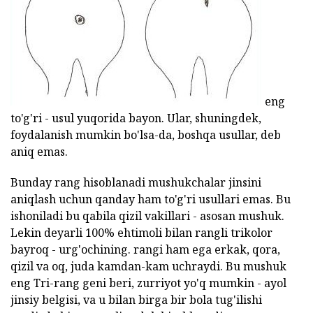
eng
to'g'ri - usul yuqorida bayon. Ular, shuningdek,
foydalanish mumkin bo'lsa-da, boshqa usullar, deb
aniq emas.
Bunday rang hisoblanadi mushukchalar jinsini
aniqlash uchun qanday ham to'g'ri usullari emas. Bu
ishoniladi bu qabila qizil vakillari - asosan mushuk.
Lekin deyarli 100% ehtimoli bilan rangli trikolor
bayroq - urg'ochining. rangi ham ega erkak, qora,
qizil va oq, juda kamdan-kam uchraydi. Bu mushuk
eng Tri-rang geni beri, zurriyot yo'q mumkin - ayol
jinsiy belgisi, va u bilan birga bir bola tug'ilishi