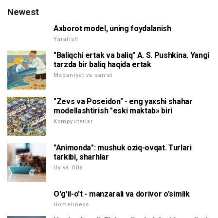
Newest
Axborot model, uning foydalanish
Yaratish
"Baliqchi ertak va baliq" A. S. Pushkina. Yangi
tarzda bir baliq haqida ertak
Madaniyat va san'at
"Zevs va Poseidon" - eng yaxshi shahar
modellashtirish "eski maktab» biri
Kompyuterlar
"Animonda": mushuk oziq-ovqat. Turlari
tarkibi, sharhlar
Uy va Oila
O'g'il-o't - manzarali va dorivor o'simlik
Homeliness