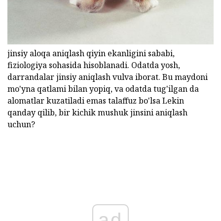
jinsiy aloqa aniqlash qiyin ekanligini sababi,
fiziologiya sohasida hisoblanadi. Odatda yosh,
darrandalar jinsiy aniqlash vulva iborat. Bu maydoni
mo'yna qatlami bilan yopiq, va odatda tug'ilgan da
alomatlar kuzatiladi emas talaffuz bo'lsa Lekin
qanday qilib, bir kichik mushuk jinsini aniqlash
uchun?
ad