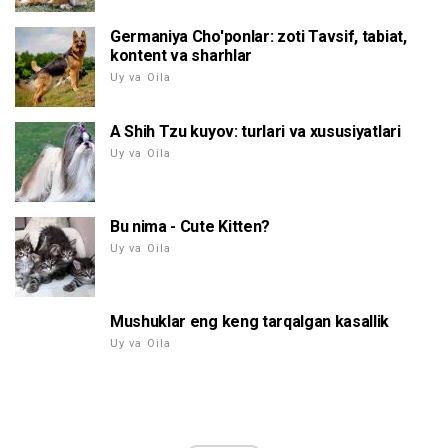
Germaniya Cho'ponlar: zoti Tavsif, tabiat,
kontent va sharhlar
Uy va Oila
A Shih Tzu kuyov: turlari va xususiyatlari
Uy va Oila
Bu nima - Cute Kitten?
Uy va Oila
Mushuklar eng keng tarqalgan kasallik
Uy va Oila