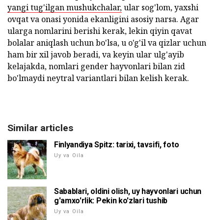
yangi tug'ilgan mushukchalar,
ular sog'lom, yaxshi
ovqat va onasi yonida ekanligini asosiy narsa. Agar
ularga nomlarini berishi kerak, lekin qiyin qavat
bolalar aniqlash uchun bo'lsa, u o'g'il va qizlar uchun
ham bir xil javob beradi, va keyin ular ulg'ayib
kelajakda, nomlari gender hayvonlari bilan zid
bo'lmaydi neytral variantlari bilan kelish kerak.
Similar articles
Finlyandiya Spitz: tarixi, tavsifi, foto
Uy va Oila
Sabablari, oldini olish, uy hayvonlari uchun
g'amxo'rlik: Pekin ko'zlari tushib
Uy va Oila