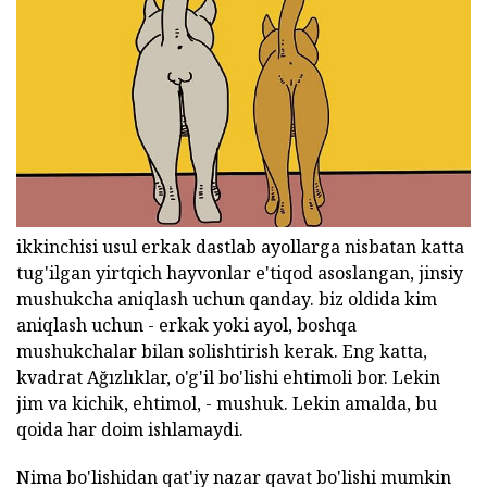
ikkinchisi usul erkak dastlab ayollarga nisbatan katta
tug'ilgan yirtqich hayvonlar e'tiqod asoslangan, jinsiy
mushukcha aniqlash uchun qanday. biz oldida kim
aniqlash uchun - erkak yoki ayol, boshqa
mushukchalar bilan solishtirish kerak. Eng katta,
kvadrat Ağızlıklar, o'g'il bo'lishi ehtimoli bor. Lekin
jim va kichik, ehtimol, - mushuk. Lekin amalda, bu
qoida har doim ishlamaydi.
Nima bo'lishidan qat'iy nazar qavat bo'lishi mumkin