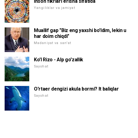
Inson fikrlari erisha sifatida
Yangiliklar va jamiyat
Muallif gap "Biz eng yaxshi bo'ldim, lekin u
har doim chiqdi"
Madaniyat va san'at
Ko'l Rizo - Alp go'zallik
Sayohat
O'rtaer dengizi akula bormi? It baliqlar
Sayohat