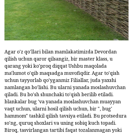
Agar o'z qo'llari bilan mamlakatimizda Devordan
qilish uchun qaror qilsangiz, bir master klass, u
qarang yoki ko'proq diqqat Ushbu maqolada
ma'lumot o'qib maqsadga muvofiqdir. Agar to'qish
uchun tayyorlab qo'yganmiz Filiallar, juda yaxshi
namlangan bo'lishi. Bu ularni yanada moslashuvchan
qiladi. Bu bo'sh shunchaki to'qish berilib etiladi.
blankalar bug 'va yanada moslashuvchan muayyan
vaqt uchun, ularni hosil qilish uchun, bir ", bug'
hammom" tashkil qilish tavsiya etiladi. Bu protsedura
so'ng, quruq shoxlari va uning sobiq kuch topadi.
Biroq, tasvirlangan tartibi faqat tozalanmagan yoki