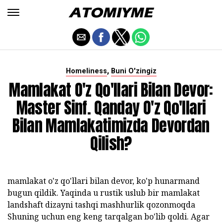
,
Homeliness
Buni O'zingiz
Mamlakat O'z Qo'llari Bilan Devor:
Master Sinf. Qanday O'z Qo'llari
Bilan Mamlakatimizda Devordan
Qilish?
mamlakat o'z qo'llari bilan devor, ko'p hunarmand
bugun qildik. Yaqinda u rustik uslub bir mamlakat
landshaft dizayni tashqi mashhurlik qozonmoqda
Shuning uchun eng keng tarqalgan bo'lib qoldi. Agar