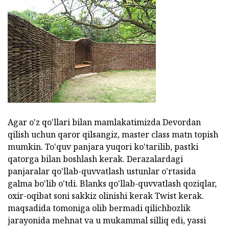
Agar o'z qo'llari bilan mamlakatimizda Devordan
qilish uchun qaror qilsangiz, master class matn topish
mumkin. To'quv panjara yuqori ko'tarilib, pastki
qatorga bilan boshlash kerak. Derazalardagi
panjaralar qo'llab-quvvatlash ustunlar o'rtasida
galma bo'lib o'tdi. Blanks qo'llab-quvvatlash qoziqlar,
oxir-oqibat soni sakkiz olinishi kerak Twist kerak.
maqsadida tomoniga olib bermadi qilichbozlik
jarayonida mehnat va u mukammal silliq edi, yassi