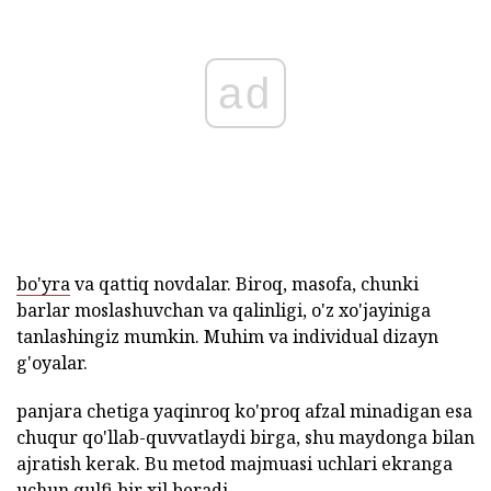
ad
bo'yra
va qattiq novdalar. Biroq, masofa, chunki
barlar moslashuvchan va qalinligi, o'z xo'jayiniga
tanlashingiz mumkin. Muhim va individual dizayn
g'oyalar.
panjara chetiga yaqinroq ko'proq afzal minadigan esa
chuqur qo'llab-quvvatlaydi birga, shu maydonga bilan
ajratish kerak. Bu metod majmuasi uchlari ekranga
uchun qulfi bir xil beradi.