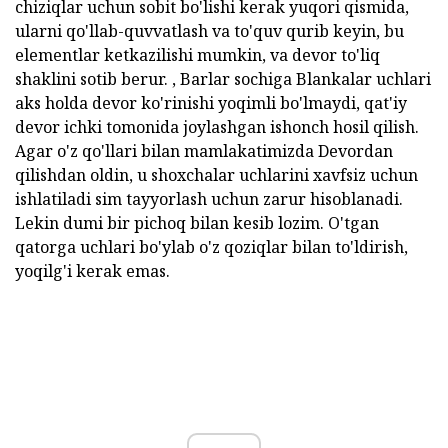
chiziqlar uchun sobit bo'lishi kerak yuqori qismida,
ularni qo'llab-quvvatlash va to'quv qurib keyin, bu
elementlar ketkazilishi mumkin, va devor to'liq
shaklini sotib berur. , Barlar sochiga Blankalar uchlari
aks holda devor ko'rinishi yoqimli bo'lmaydi, qat'iy
devor ichki tomonida joylashgan ishonch hosil qilish.
Agar o'z qo'llari bilan mamlakatimizda Devordan
qilishdan oldin, u shoxchalar uchlarini xavfsiz uchun
ishlatiladi sim tayyorlash uchun zarur hisoblanadi.
Lekin dumi bir pichoq bilan kesib lozim. O'tgan
qatorga uchlari bo'ylab o'z qoziqlar bilan to'ldirish,
yoqilg'i kerak emas.