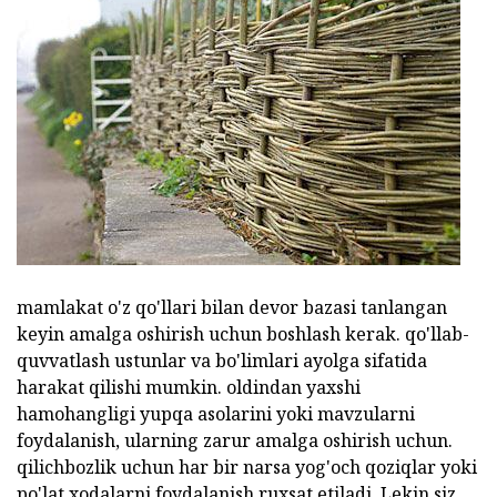
mamlakat o'z qo'llari bilan devor bazasi tanlangan
keyin amalga oshirish uchun boshlash kerak. qo'llab-
quvvatlash ustunlar va bo'limlari ayolga sifatida
harakat qilishi mumkin. oldindan yaxshi
hamohangligi yupqa asolarini yoki mavzularni
foydalanish, ularning zarur amalga oshirish uchun.
qilichbozlik uchun har bir narsa yog'och qoziqlar yoki
po'lat xodalarni foydalanish ruxsat etiladi. Lekin siz