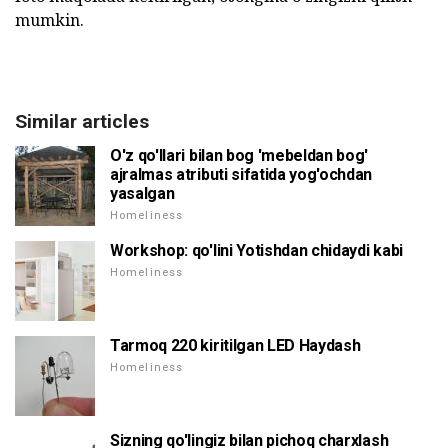
mumkin.
Similar articles
O'z qo'llari bilan bog 'mebeldan bog'
ajralmas atributi sifatida yog'ochdan
yasalgan
Homeliness
Workshop: qo'lini Yotishdan chidaydi kabi
Homeliness
Tarmoq 220 kiritilgan LED Haydash
Homeliness
Sizning qo'lingiz bilan pichoq charxlash