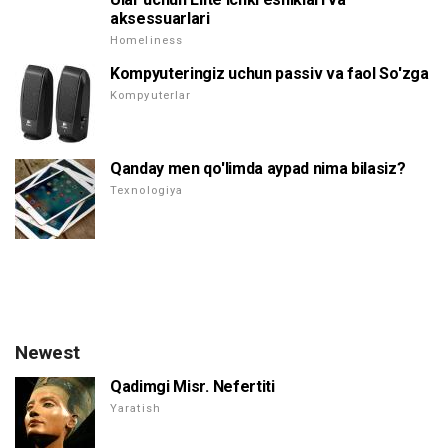
aksessuarlari
Homeliness
Kompyuteringiz uchun passiv va faol So'zga
Kompyuterlar
Qanday men qo'limda aypad nima bilasiz?
Texnologiya
Newest
Qadimgi Misr. Nefertiti
Yaratish