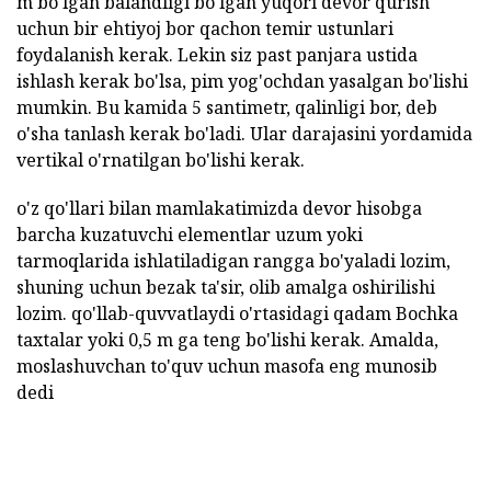
m bo'lgan balandligi bo'lgan yuqori devor qurish
uchun bir ehtiyoj bor qachon temir ustunlari
foydalanish kerak. Lekin siz past panjara ustida
ishlash kerak bo'lsa, pim yog'ochdan yasalgan bo'lishi
mumkin. Bu kamida 5 santimetr, qalinligi bor, deb
o'sha tanlash kerak bo'ladi. Ular darajasini yordamida
vertikal o'rnatilgan bo'lishi kerak.
o'z qo'llari bilan mamlakatimizda devor hisobga
barcha kuzatuvchi elementlar uzum yoki
tarmoqlarida ishlatiladigan rangga bo'yaladi lozim,
shuning uchun bezak ta'sir, olib amalga oshirilishi
lozim. qo'llab-quvvatlaydi o'rtasidagi qadam Bochka
taxtalar yoki 0,5 m ga teng bo'lishi kerak. Amalda,
moslashuvchan to'quv uchun masofa eng munosib
dedi