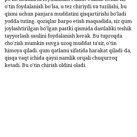
o'tin foydalanish bo'lsa, u tez chiriydi va tuzilishi, bu
qismi uchun panjara muddatini qisqartirishi bo'ladi
yodda tuting. qoziqlar barpo etish maqsadida, siz qum
joylashtirilgan bo'lgan pastki qismida dastlabki teshik
tayyorlash usulini foydalanish kerak. Bu tuproqda
cho'zish mumkin suvga uzoq muddat ta'sir, o'tin
himoya qiladi. qum qatlami sifatida harakat qiladi-da,
qisqa vaqt ichida qaysi namlik orqali chuqurroq
ketadi. Bu o'tin chirish oldini oladi.