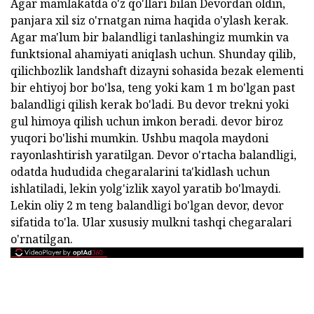
Agar mamlakatda o'z qo'llari bilan Devordan oldin,
panjara xil siz o'rnatgan nima haqida o'ylash kerak.
Agar ma'lum bir balandligi tanlashingiz mumkin va
funktsional ahamiyati aniqlash uchun. Shunday qilib,
qilichbozlik landshaft dizayni sohasida bezak elementi
bir ehtiyoj bor bo'lsa, teng yoki kam 1 m bo'lgan past
balandligi qilish kerak bo'ladi. Bu devor trekni yoki
gul himoya qilish uchun imkon beradi. devor biroz
yuqori bo'lishi mumkin. Ushbu maqola maydoni
rayonlashtirish yaratilgan. Devor o'rtacha balandligi,
odatda hududida chegaralarini ta'kidlash uchun
ishlatiladi, lekin yolg'izlik xayol yaratib bo'lmaydi.
Lekin oliy 2 m teng balandligi bo'lgan devor, devor
sifatida to'la. Ular xususiy mulkni tashqi chegaralari
o'rnatilgan.