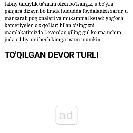
tabiiy tabiiylik ta'sirini olish bo'lsangiz, u bo'yra
panjara dizayn bo'limda hududda foydalanish zarur, u
manzarali pog'onalari va mukammal ketadi yog'och
kameriyeler. o'z qo'llari bilan o'zingizni
mamlakatimizda Devordan qiling gul ko'rpa uchun
juda oddiy, uni hech kimga ustun mumkin.
TO'QILGAN DEVOR TURLI
ad