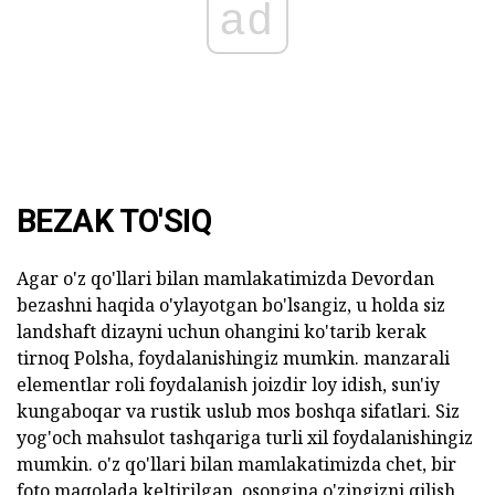
ad
BEZAK TO'SIQ
Agar o'z qo'llari bilan mamlakatimizda Devordan
bezashni haqida o'ylayotgan bo'lsangiz, u holda siz
landshaft dizayni uchun ohangini ko'tarib kerak
tirnoq Polsha, foydalanishingiz mumkin. manzarali
elementlar roli foydalanish joizdir loy idish, sun'iy
kungaboqar va rustik uslub mos boshqa sifatlari. Siz
yog'och mahsulot tashqariga turli xil foydalanishingiz
mumkin. o'z qo'llari bilan mamlakatimizda chet, bir
foto maqolada keltirilgan, osongina o'zingizni qilish