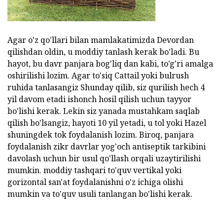
Agar o'z qo'llari bilan mamlakatimizda Devordan
qilishdan oldin, u moddiy tanlash kerak bo'ladi. Bu
hayot, bu davr panjara bog'liq dan kabi, to'g'ri amalga
oshirilishi lozim. Agar to'siq Cattail yoki bulrush
ruhida tanlasangiz Shunday qilib, siz qurilish hech 4
yil davom etadi ishonch hosil qilish uchun tayyor
bo'lishi kerak. Lekin siz yanada mustahkam saqlab
qilish bo'lsangiz, hayoti 10 yil yetadi, u tol yoki Hazel
shuningdek tok foydalanish lozim. Biroq, panjara
foydalanish zikr davrlar yog'och antiseptik tarkibini
davolash uchun bir usul qo'llash orqali uzaytirilishi
mumkin. moddiy tashqari to'quv vertikal yoki
gorizontal san'at foydalanishni o'z ichiga olishi
mumkin va to'quv usuli tanlangan bo'lishi kerak.