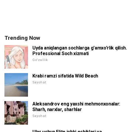
Trending Now
Uyda aniqlangan sochlarga g'amxo'rlik qilish.
Professional Soch xizmati
Go'zallik
Krabi ramzi sifatida Wild Beach
Sayohat
Aleksandrov eng yaxshi mehmonxonalar:
Sharh, narxlar, sharhlar
Sayohat
Ular uchun Elite ichki eshiklari va