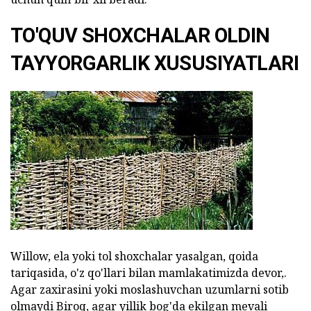
TO'QUV SHOXCHALAR OLDIN
TAYYORGARLIK XUSUSIYATLARI
Willow, ela yoki tol shoxchalar yasalgan, qoida
tariqasida, o'z qo'llari bilan mamlakatimizda devor,.
Agar zaxirasini yoki moslashuvchan uzumlarni sotib
olmaydi Biroq, agar yillik bog'da ekilgan mevali