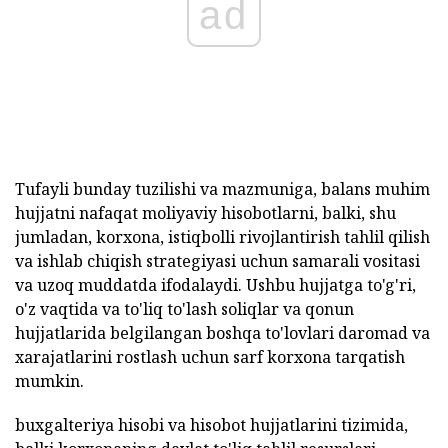
ad
Tufayli bunday tuzilishi va mazmuniga, balans muhim
hujjatni nafaqat moliyaviy hisobotlarni, balki, shu
jumladan, korxona, istiqbolli rivojlantirish tahlil qilish
va ishlab chiqish strategiyasi uchun samarali vositasi
va uzoq muddatda ifodalaydi. Ushbu hujjatga to'g'ri,
o'z vaqtida va to'liq to'lash soliqlar va qonun
hujjatlarida belgilangan boshqa to'lovlari daromad va
xarajatlarini rostlash uchun sarf korxona tarqatish
mumkin.
buxgalteriya hisobi va hisobot hujjatlarini tizimida,