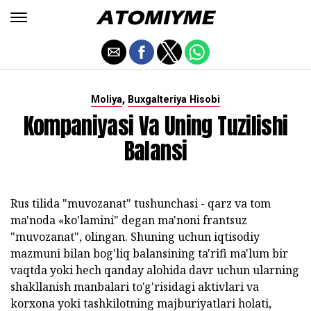
,
Moliya
Buxgalteriya Hisobi
Kompaniyasi Va Uning Tuzilishi
Balansi
Rus tilida "muvozanat" tushunchasi - qarz va tom
ma'noda «ko'lamini" degan ma'noni frantsuz
"muvozanat", olingan. Shuning uchun iqtisodiy
mazmuni bilan bog'liq balansining ta'rifi ma'lum bir
vaqtda yoki hech qanday alohida davr uchun ularning
shakllanish manbalari to'g'risidagi aktivlari va
korxona yoki tashkilotning majburiyatlari holati,