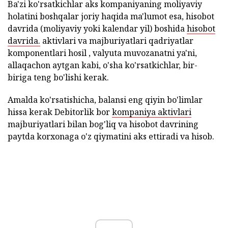
Ba'zi ko'rsatkichlar aks kompaniyaning moliyaviy
holatini boshqalar joriy haqida ma'lumot esa, hisobot
davrida (moliyaviy yoki kalendar yil) boshida
hisobot
davrida.
aktivlari va majburiyatlari qadriyatlar
komponentlari hosil , valyuta muvozanatni ya'ni,
allaqachon aytgan kabi, o'sha ko'rsatkichlar, bir-
biriga teng bo'lishi kerak.
Amalda ko'rsatishicha, balansi eng qiyin bo'limlar
hissa kerak Debitorlik bor
kompaniya aktivlari
majburiyatlari bilan bog'liq va hisobot davrining
paytda korxonaga o'z qiymatini aks ettiradi va hisob.