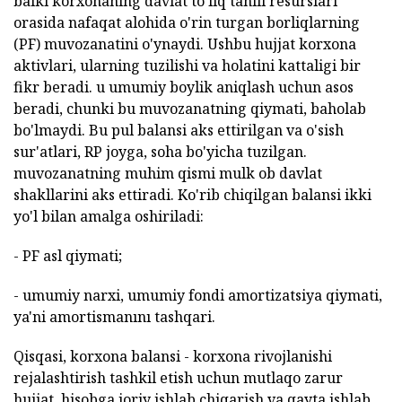
balki korxonaning davlat to'liq tahlil resurslari
orasida nafaqat alohida o'rin turgan borliqlarning
(PF) muvozanatini o'ynaydi. Ushbu hujjat korxona
aktivlari, ularning tuzilishi va holatini kattaligi bir
fikr beradi. u umumiy boylik aniqlash uchun asos
beradi, chunki bu muvozanatning qiymati, baholab
bo'lmaydi. Bu pul balansi aks ettirilgan va o'sish
sur'atlari, RP joyga, soha bo'yicha tuzilgan.
muvozanatning muhim qismi mulk ob davlat
shakllarini aks ettiradi. Ko'rib chiqilgan balansi ikki
yo'l bilan amalga oshiriladi:
- PF asl qiymati;
- umumiy narxi, umumiy fondi amortizatsiya qiymati,
ya'ni amortismanını tashqari.
Qisqasi, korxona balansi - korxona rivojlanishi
rejalashtirish tashkil etish uchun mutlaqo zarur
hujjat, hisobga joriy ishlab chiqarish va qayta ishlab