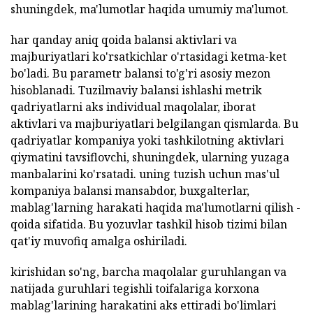
shuningdek, ma'lumotlar haqida umumiy ma'lumot.
har qanday aniq qoida balansi aktivlari va
majburiyatlari ko'rsatkichlar o'rtasidagi ketma-ket
bo'ladi. Bu parametr balansi to'g'ri asosiy mezon
hisoblanadi. Tuzilmaviy balansi ishlashi metrik
qadriyatlarni aks individual maqolalar, iborat
aktivlari va majburiyatlari belgilangan qismlarda. Bu
qadriyatlar kompaniya yoki tashkilotning aktivlari
qiymatini tavsiflovchi, shuningdek, ularning yuzaga
manbalarini ko'rsatadi. uning tuzish uchun mas'ul
kompaniya balansi mansabdor, buxgalterlar,
mablag'larning harakati haqida ma'lumotlarni qilish -
qoida sifatida. Bu yozuvlar tashkil hisob tizimi bilan
qat'iy muvofiq amalga oshiriladi.
kirishidan so'ng, barcha maqolalar guruhlangan va
natijada guruhlari tegishli toifalariga korxona
mablag'larining harakatini aks ettiradi bo'limlari