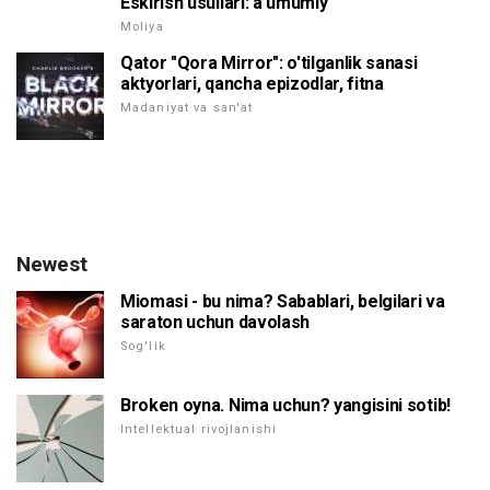
Eskirish usullari: a umumiy
Moliya
Qator "Qora Mirror": o'tilganlik sanasi
aktyorlari, qancha epizodlar, fitna
Madaniyat va san'at
Newest
Miomasi - bu nima? Sabablari, belgilari va
saraton uchun davolash
Sog'lik
Broken oyna. Nima uchun? yangisini sotib!
Intellektual rivojlanishi