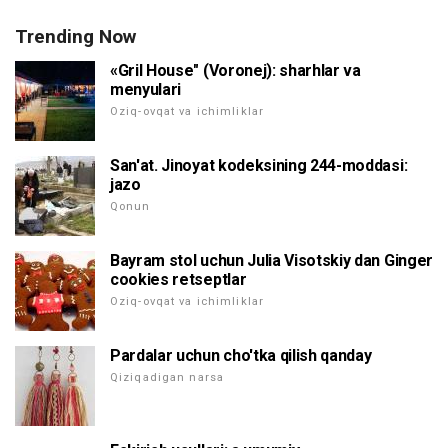
Trending Now
«Gril House" (Voronej): sharhlar va
menyulari
Oziq-ovqat va ichimliklar
San'at. Jinoyat kodeksining 244-moddasi:
jazo
Qonun
Bayram stol uchun Julia Visotskiy dan Ginger
cookies retseptlar
Oziq-ovqat va ichimliklar
Pardalar uchun cho'tka qilish qanday
Qiziqadigan narsa