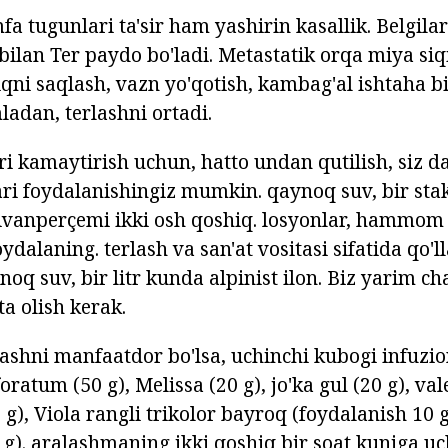
 tugunlari ta'sir ham yashirin kasallik. Belgilari 
 bilan Ter paydo bo'ladi. Metastatik orqa miya si
iqni saqlash, vazn yo'qotish, kambag'al ishtaha b
ladan, terlashni ortadi.
ri kamaytirish uchun, hatto undan qutilish, siz d
ari foydalanishingiz mumkin. qaynoq suv, bir sta
 civanperçemi ikki osh qoshiq. losyonlar, hammo
dalaning. terlash va san'at vositasi sifatida qo'l
noq suv, bir litr kunda alpinist ilon. Biz yarim 
a olish kerak.
ashni manfaatdor bo'lsa, uchinchi kubogi infuzion
atum (50 g), Melissa (20 g), jo'ka gul (20 g), vale
g), Viola rangli trikolor bayroq (foydalanish 10 g
0 g). aralashmaning ikki qoshiq bir soat kuniga u