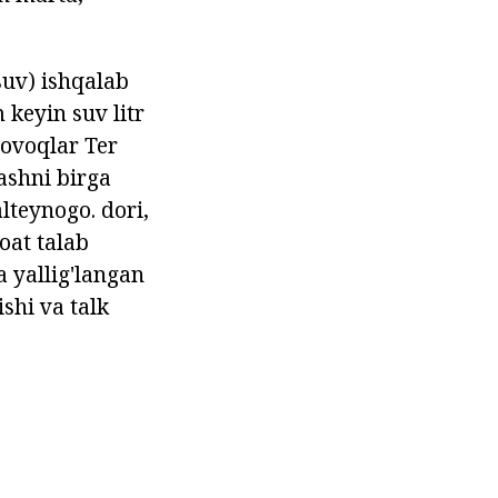
 suv) ishqalab
 keyin suv litr
tovoqlar Ter
lashni birga
lteynogo. dori,
soat talab
a yallig'langan
ishi va talk