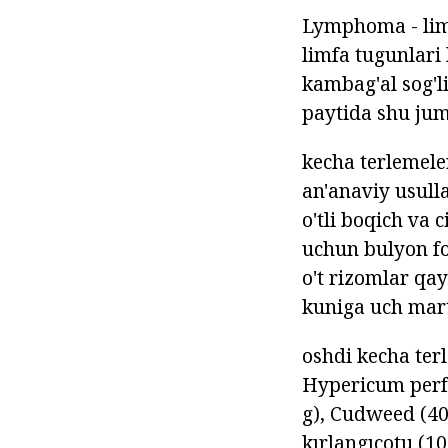
Lymphoma - limfa
limfa tugunlari
kambag'al sog'l
paytida shu jum
kecha terlemele
an'anaviy usull
o'tli boqich va
uchun bulyon foy
o't rizomlar qay
kuniga uch mart
oshdi kecha terl
Hypericum perfor
g), Cudweed (40 
kırlangıçotu (1