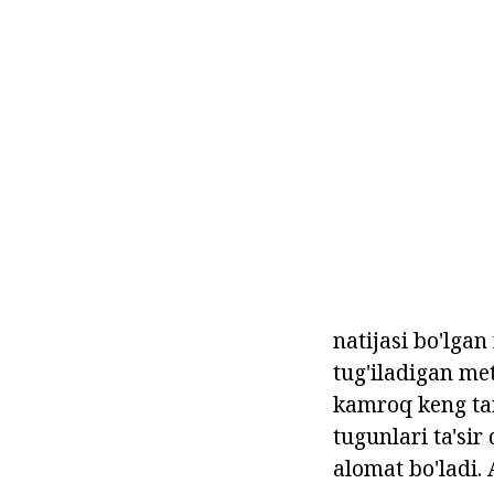
natijasi bo'lga
tug'iladigan met
kamroq keng tar
tugunlari ta'si
alomat bo'ladi. 