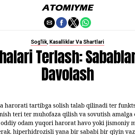
Sog'lik
Kasalliklar Va Shartlari
,
halari Terlash: Sabablar
Davolash
a harorati tartibga solish talab qilinadi ter funkts
nish teri ter muhofaza qilish va sovutish amalga o
 oddiy odam yuqori harorat havo yoki jismoniy 
ak. hiperhidrozisli yana bir sababi bir qiyin vaz