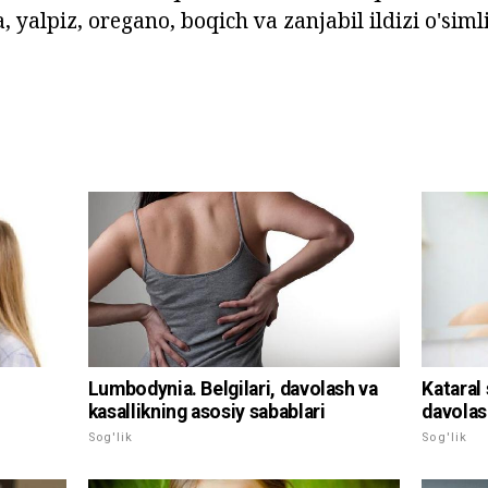
a, yalpiz, oregano, boqich va zanjabil ildizi o'sim
Kataral 
Lumbodynia. Belgilari, davolash va
davolas
kasallikning asosiy sabablari
Sog'lik
Sog'lik