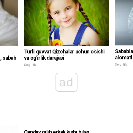
Sababla
Turli quvvat Qizchalar uchun o'sishi
alomatl
h, sabab
va og'irlik darajasi
Sog'lik
Sog'lik
ad
Qanday qilib erkak kishi bilan