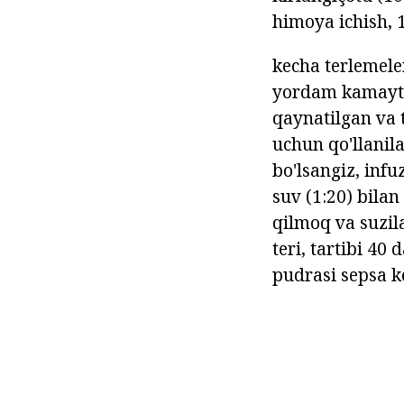
himoya ichish, 
kecha terlemeler
yordam kamaytir
qaynatilgan va 
uchun qo'llanila
bo'lsangiz, infu
suv (1:20) bilan
qilmoq va suzila
teri, tartibi 40
pudrasi sepsa k