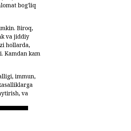
alomat bog'liq
umkin. Biroq,
ak va jiddiy
'zi hollarda,
di. Kamdan kam
lligi, immun,
kasalliklarga
ytirish, va