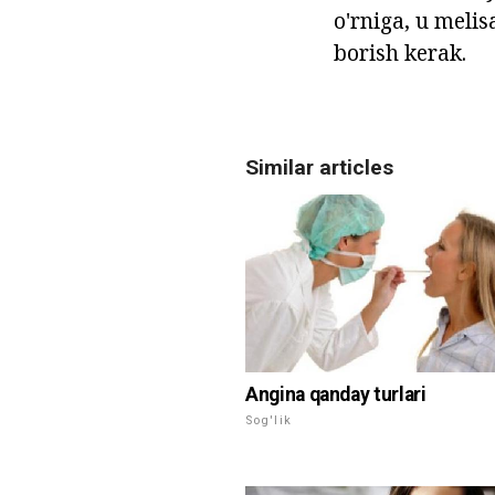
o'rniga, u melis
borish kerak.
Similar articles
Angina qanday turlari
Sog'lik