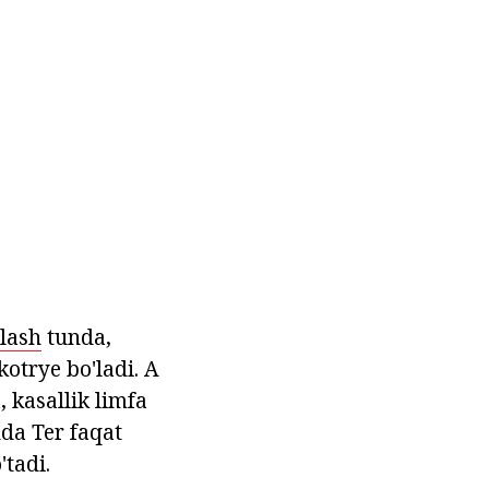
rlash
tunda,
kotrye bo'ladi. A
 kasallik limfa
nda Ter faqat
'tadi.