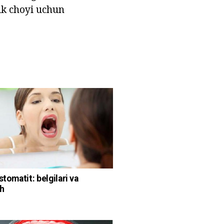
lik choyi uchun
stomatit: belgilari va
h