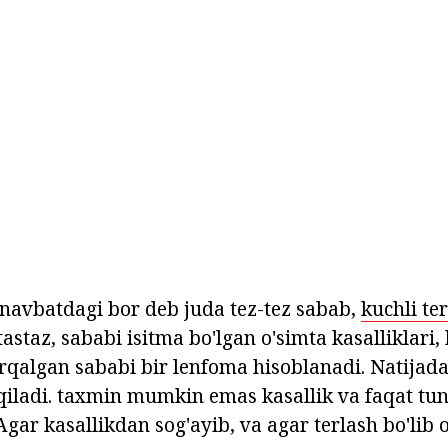
n navbatdagi bor deb juda tez-tez sabab,
kuchli te
astaz, sababi isitma bo'lgan o'simta kasalliklari, 
qalgan sababi bir lenfoma hisoblanadi. Natijada,
r qiladi. taxmin mumkin emas kasallik va faqat tu
Agar kasallikdan sog'ayib, va agar terlash bo'lib o