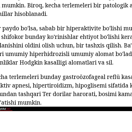
i mumkin. Biroq, kecha terlemeleri bir patologik 
illar hisoblanadi.
r paydo bo'lsa, sabab bir hiperaktivite bo'lishi m
shifokor bunday ko'rinishlar ehtiyot bo'lishi ker
lanishini oldini olish uchun, bir tashxis qilish. Ba
eri umumiy hiperhidrozisli umumiy alomat bo'la
liklar Hodgkin kasalligi alomatlari va sil.
ha terlemeleri bunday gastroözofageal reflü kasa
ktiv apnesi, hipertiroidizm, hipoglisemi sifatida 
Bundan tashqari Ter dorilar harorati, bosimi kama
'atishi mumkin.