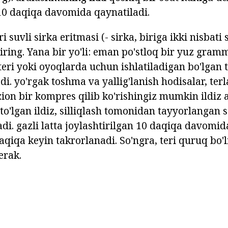
10 daqiqa davomida qaynatiladi.
i suvli sirka eritmasi (- sirka, biriga ikki nisbati
ing. Yana bir yo'li: eman po'stloq bir yuz gramm
teri yoki oyoqlarda uchun ishlatiladigan bo'lgan 
di. yo'rgak toshma va yallig'lanish hodisalar, ter
zion bir kompres qilib ko'rishingiz mumkin ildiz a
 to'lgan ildiz, silliqlash tomonidan tayyorlangan 
di. gazli latta joylashtirilgan 10 daqiqa davomid
 daqiqa keyin takrorlanadi. So'ngra, teri quruq bo'l
erak.