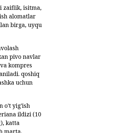
zaiflik, isitma,
qish alomatlar
ilan birga, uyqu
avolash
kan pivo navlar
m va kompres
laniladi. qoshiq
chashka uchun
 o't yig'ish
riana ildizi (10
), katta
ch marta,