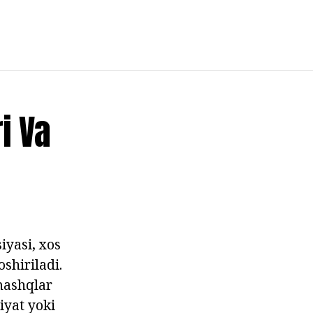
i Va
iyasi, xos
shiriladi.
mashqlar
iyat yoki