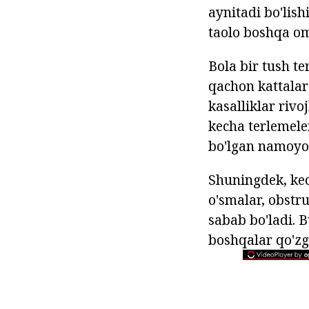
aynitadi bo'lish
taolo boshqa om
Bola bir tush te
qachon kattalar 
kasalliklar rivoj
kecha terlemel
bo'lgan namoyon
Shuningdek, kec
o'smalar, obstru
sabab bo'ladi. 
boshqalar qo'zg