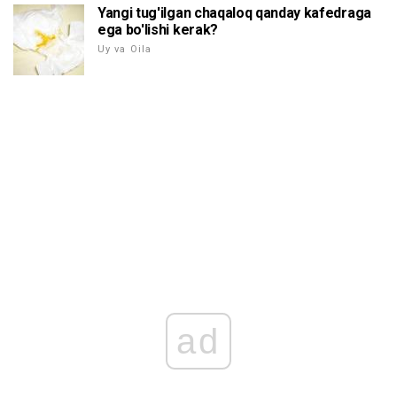
Yangi tug'ilgan chaqaloq qanday kafedraga
ega bo'lishi kerak?
Uy va Oila
ad