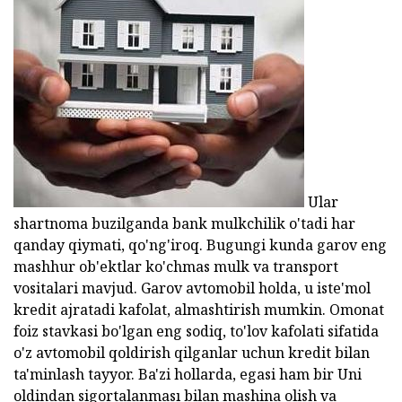
Ular
shartnoma buzilganda bank mulkchilik o'tadi har
qanday qiymati, qo'ng'iroq. Bugungi kunda garov eng
mashhur ob'ektlar ko'chmas mulk va transport
vositalari mavjud. Garov avtomobil holda, u iste'mol
kredit ajratadi kafolat, almashtirish mumkin. Omonat
foiz stavkasi bo'lgan eng sodiq, to'lov kafolati sifatida
o'z avtomobil qoldirish qilganlar uchun kredit bilan
ta'minlash tayyor. Ba'zi hollarda, egasi ham bir Uni
oldindan sigortalanması bilan mashina olish va