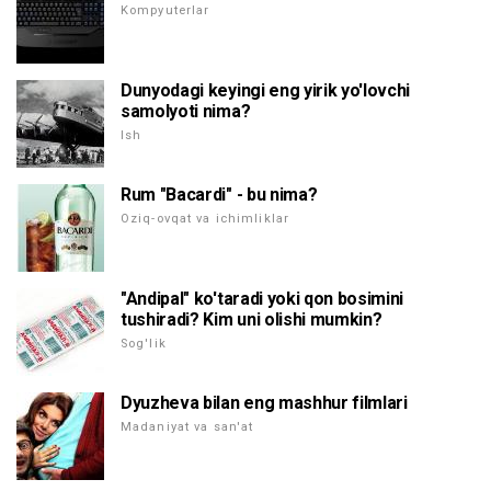
Kompyuterlar
Dunyodagi keyingi eng yirik yo'lovchi
samolyoti nima?
Ish
Rum "Bacardi" - bu nima?
Oziq-ovqat va ichimliklar
"Andipal" ko'taradi yoki qon bosimini
tushiradi? Kim uni olishi mumkin?
Sog'lik
Dyuzheva bilan eng mashhur filmlari
Madaniyat va san'at